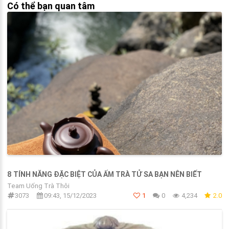
Có thể bạn quan tâm
8 TÍNH NĂNG ĐẶC BIỆT CỦA ẤM TRÀ TỬ SA BẠN NÊN BIẾT
Team Uống Trà Thôi
3073
09:43, 15/12/2023
1
0
4,234
2.0