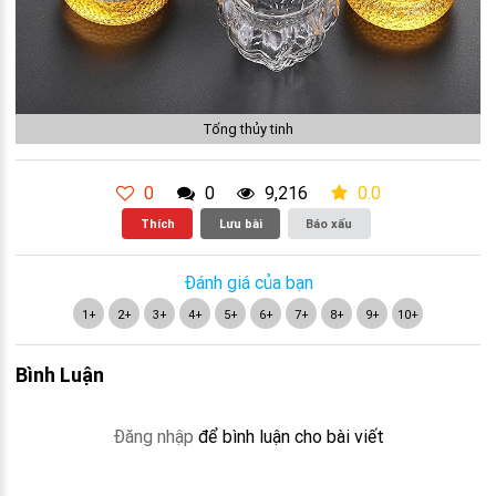
Tống thủy tinh
0
0
9,216
0.0
Thích
Lưu bài
Báo xấu
Đánh giá của bạn
1+
2+
3+
4+
5+
6+
7+
8+
9+
10+
Bình Luận
Đăng nhập
để bình luận cho bài viết