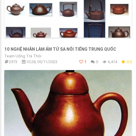
10 NGHỆ NHÂN LÀM ẤM TỬ SA NỔI TIẾNG TRUNG QUỐC
Team Uống Trà Thôi
2973
10:28, 05/11/2023
1
0
6,414
0.0