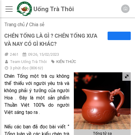
Uống Trà Thôi
Trang chủ
/
Chia sẻ
CHÉN TỐNG LÀ GÌ ? CHÉN TỐNG XƯA
VÀ NAY CÓ GÌ KHÁC?
2461
09:26, 15/02/2023
Team Uống Trà Thôi
KIẾN THỨC
3 phút đọc
(
806
từ)
Chén Tống một trà cụ không
thể thiếu với người yêu trà và
không phải ý tưởng của người
Hoa . Đây là một sản phẩm
Thuần Việt 100% do người
Việt sáng tạo ra .
Nếu các bạn đã đọc bài viết ”
Tổng luận về các kiểu chén trà
Tống tử sa