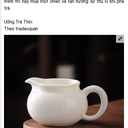
mình thì hãy mua một chiếc và tận hưởng sự thú vị khi pha
trà.
Uống Trà Thôi
Theo tradaoquan