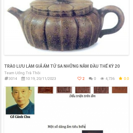
TRÀO LƯU LÀM GIẢ ẤM TỬ SA NHỮNG NĂM ĐẦU THẾ KỲ 20
Team Uống Trà Thôi
3014
10:19, 20/11/2023
2
0
4,736
0.0