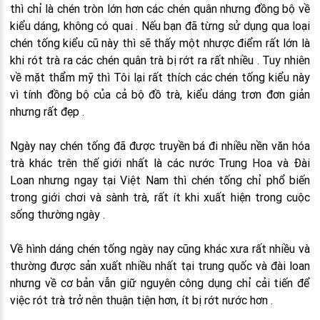
thì chỉ là chén tròn lớn hơn các chén quân nhưng đồng bộ về
kiểu dáng, không có quai . Nếu bạn đã từng sử dụng qua loại
chén tống kiểu cũ này thì sẽ thấy một nhược điểm rất lớn là
khi rót trà ra các chén quân trà bị rớt ra rất nhiều . Tuy nhiên
về mặt thẩm mỹ thì Tôi lại rất thích các chén tống kiểu này
vì tính đồng bộ của cả bộ đồ trà, kiểu dáng trơn đơn giản
nhưng rất đẹp .
Ngày nay chén tống đã được truyền bá đi nhiều nền văn hóa
trà khác trên thế giới nhất là các nước Trung Hoa và Đài
Loan nhưng ngay tại Việt Nam thì chén tống chỉ phổ biến
trong giới chơi và sành trà, rất ít khi xuất hiện trong cuộc
sống thường ngày .
Về hình dáng chén tống ngày nay cũng khác xưa rất nhiều và
thường được sản xuất nhiều nhất tại trung quốc và đài loan
nhưng về cơ bản vẫn giữ nguyên công dụng chỉ cải tiến để
việc rót trà trở nên thuận tiện hơn, ít bị rớt nước hơn .