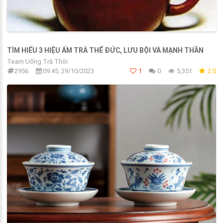
TÌM HIỂU 3 HIỆU ẤM TRÀ THẾ ĐỨC, LƯU BỘI VÀ MẠNH THẦN
Team Uống Trà Thôi
2956
09:45, 29/10/2023
1
0
5,351
2.0