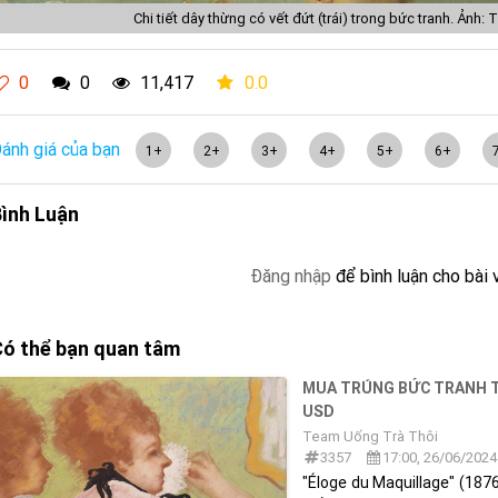
Chi tiết dây thừng có vết đứt (trái) trong bức tranh. Ảnh:
0
0
11,417
0.0
ánh giá của bạn
1+
2+
3+
4+
5+
6+
ình Luận
Đăng nhập
để bình luận cho bài 
ó thể bạn quan tâm
MUA TRÚNG BỨC TRANH TRỊ
USD
Team Uống Trà Thôi
3357
17:00, 26/06/2024
"Éloge du Maquillage" (187