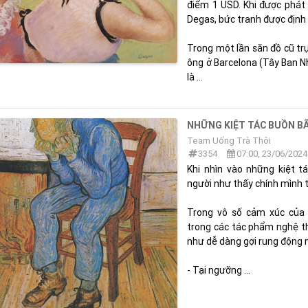
điểm 1 USD. Khi được phát
Degas, bức tranh được định g
Trong một lần săn đồ cũ tr
ông ở Barcelona (Tây Ban N
là ...
NHỮNG KIỆT TÁC BUỒN BÃ
Team Uống Trà Thôi
3354
07:00, 23/06/2024
Khi nhìn vào những kiệt t
người như thấy chính mình t
Trong vô số cảm xúc của 
trong các tác phẩm nghệ th
như dễ dàng gợi rung động 
- Tại ngưỡng ...