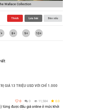
 The Wallace Collection
Thích
Lưu bài
Báo xấu
7+
8+
9+
10+
viết
 GIÁ 13 TRIỆU USD VỚI CHỈ 1.000
0
0
11,584
0.0
6) từng được đấu giá online ở mức khởi