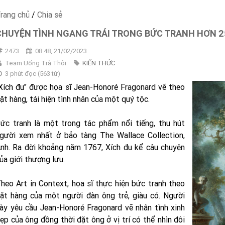
rang chủ
/
Chia sẻ
CHUYỆN TÌNH NGANG TRÁI TRONG BỨC TRANH HƠN 2
2473
08:48, 21/02/2023
Team Uống Trà Thôi
KIẾN THỨC
3 phút đọc
(
563
từ)
Xích đu" được họa sĩ Jean-Honoré Fragonard vẽ theo
ặt hàng, tái hiện tình nhân của một quý tộc.
ức tranh là một trong tác phẩm nổi tiếng, thu hút
gười xem nhất ở bảo tàng The Wallace Collection,
nh. Ra đời khoảng năm 1767, Xích đu kể câu chuyện
ủa giới thượng lưu.
heo Art in Context, họa sĩ thực hiện bức tranh theo
ặt hàng của một người đàn ông trẻ, giàu có. Người
ày yêu cầu Jean-Honoré Fragonard vẽ nhân tình xinh
ẹp của ông đồng thời đặt ông ở vị trí có thể nhìn đôi