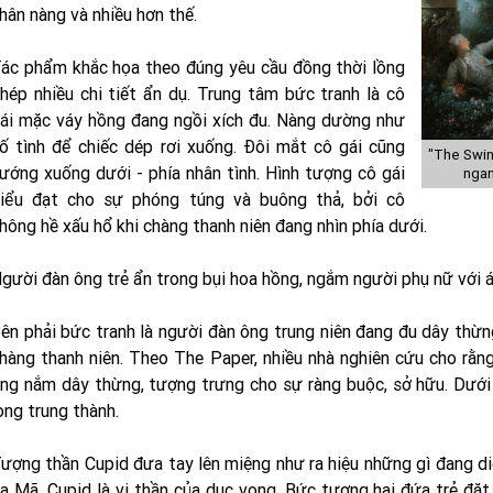
hân nàng và nhiều hơn thế.
ác phẩm khắc họa theo đúng yêu cầu đồng thời lồng
hép nhiều chi tiết ẩn dụ. Trung tâm bức tranh là cô
ái mặc váy hồng đang ngồi xích đu. Nàng dường như
ố tình để chiếc dép rơi xuống. Đôi mắt cô gái cũng
"The Swin
ướng xuống dưới - phía nhân tình. Hình tượng cô gái
ngan
iểu đạt cho sự phóng túng và buông thả, bởi cô
hông hề xấu hổ khi chàng thanh niên đang nhìn phía dưới.
gười đàn ông trẻ ẩn trong bụi hoa hồng, ngắm người phụ nữ với
ên phải bức tranh là người đàn ông trung niên đang đu dây thừng
hàng thanh niên. Theo The Paper, nhiều nhà nghiên cứu cho rằn
ng nắm dây thừng, tượng trưng cho sự ràng buộc, sở hữu. Dưới 
òng trung thành.
ượng thần Cupid đưa tay lên miệng như ra hiệu những gì đang diễ
a Mã, Cupid là vị thần của dục vọng. Bức tượng hai đứa trẻ đặ