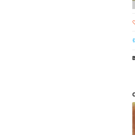
Đ
B
C