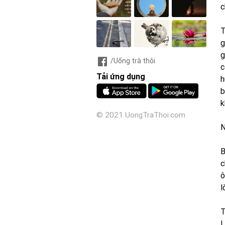
c
T
g
g
/Uống trà thôi
c
Tải ứng dụng
h
b
k
© 2021 UongTraThoi.com
N
B
c
ô
l
T
L