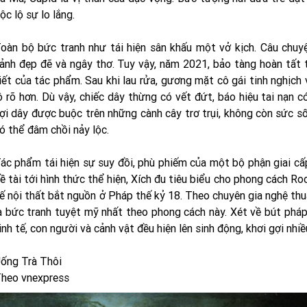
ộc lộ sự lo lắng.
oàn bộ bức tranh như tái hiện sân khấu một vở kịch. Câu chuy
ảnh đẹp đẽ và ngây thơ. Tuy vậy, năm 2021, bảo tàng hoàn tất tu
iết của tác phẩm. Sau khi lau rửa, gương mặt cô gái tinh nghịch
ộ rõ hơn. Dù vậy, chiếc dây thừng có vết đứt, báo hiệu tai nạn có
ợi dây được buộc trên những cành cây trơ trụi, không còn sức 
ó thể đâm chồi nảy lộc.
ác phẩm tái hiện sự suy đồi, phù phiếm của một bộ phận giai c
ề tài tới hình thức thể hiện, Xích đu tiêu biểu cho phong cách Ro
ế nội thất bắt nguồn ở Pháp thế kỷ 18. Theo chuyên gia nghệ thu
à bức tranh tuyệt mỹ nhất theo phong cách này. Xét về bút pháp
inh tế, con người và cảnh vật đều hiện lên sinh động, khơi gợi nhi
ống Trà Thôi
heo vnexpress