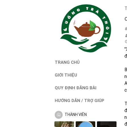
T
"
đ
TRANG CHỦ
B
GIỚI THIỆU
n
A
QUY ĐỊNH ĐĂNG BÀI
c
HƯỚNG DẪN / TRỢ GIÚP
T
đ
THÀNH VIÊN
n
đ