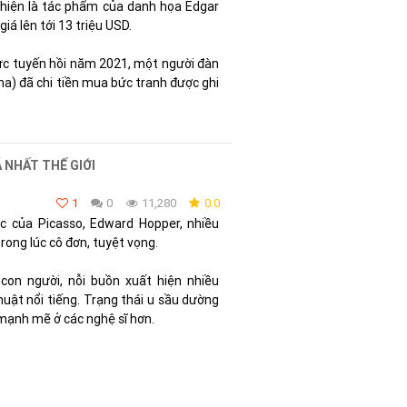
 hiện là tác phẩm của danh họa Edgar
iá lên tới 13 triệu USD.
ực tuyến hồi năm 2021, một người đàn
ha) đã chi tiền mua bức tranh được ghi
 NHẤT THẾ GIỚI
1
0
11,280
0.0
ác của Picasso, Edward Hopper, nhiều
rong lúc cô đơn, tuyệt vọng.
con người, nỗi buồn xuất hiện nhiều
uật nổi tiếng. Trạng thái u sầu dường
mạnh mẽ ở các nghệ sĩ hơn.