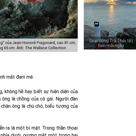
Giúp Uống Trà Thôi tốt
g" của Jean-Honoré Fragonard, cao 81 cm,
hơn mỗi ngày
g 65 cm. Ảnh: The Wallace Collection
 ánh mắt đam mê.
, không hề hay biết sự hiện diện của
g ông là chồng của cô gái. Người đàn
chân ông là chú chó, biểu tượng của
n ra là một bí mật. Trong thần thoại
t phía dưới, gương mặt một trong hai