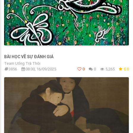
BÀI HỌC VỀ SỰ ĐÁNH GIÁ
Team Uống Trà Thôi
3856
08:00, 16/09/2025
0
0
5,265
0.0