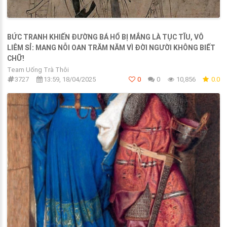
BỨC TRANH KHIẾN ĐƯỜNG BÁ HỔ BỊ MẮNG LÀ TỤC TĨU, VÔ
LIÊM SỈ: MANG NỖI OAN TRĂM NĂM VÌ ĐỜI NGƯỜI KHÔNG BIẾT
CHỮ!
Team Uống Trà Thôi
3727
13:59, 18/04/2025
0
0
10,856
0.0