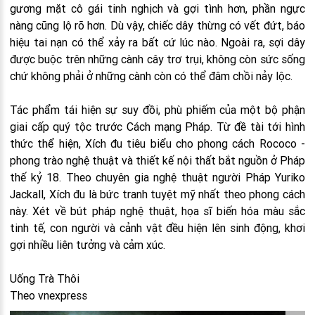
gương mặt cô gái tinh nghịch và gợi tình hơn, phần ngực
nàng cũng lộ rõ hơn. Dù vậy, chiếc dây thừng có vết đứt, báo
hiệu tai nạn có thể xảy ra bất cứ lúc nào. Ngoài ra, sợi dây
được buộc trên những cành cây trơ trụi, không còn sức sống
chứ không phải ở những cành còn có thể đâm chồi nảy lộc.
Tác phẩm tái hiện sự suy đồi, phù phiếm của một bộ phận
giai cấp quý tộc trước Cách mạng Pháp. Từ đề tài tới hình
thức thể hiện, Xích đu tiêu biểu cho phong cách Rococo -
phong trào nghệ thuật và thiết kế nội thất bắt nguồn ở Pháp
thế kỷ 18. Theo chuyên gia nghệ thuật người Pháp Yuriko
Jackall, Xích đu là bức tranh tuyệt mỹ nhất theo phong cách
này. Xét về bút pháp nghệ thuật, họa sĩ biến hóa màu sắc
tinh tế, con người và cảnh vật đều hiện lên sinh động, khơi
gợi nhiều liên tưởng và cảm xúc.
Uống Trà Thôi
Theo vnexpress