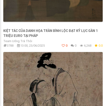
KIỆT TÁC CỦA DANH HỌA TRẦN BÌNH LỘC ĐẠT KỶ LỤC GẦN 1
TRIỆU EURO TẠI PHÁP
Team Uống Trà Thôi
3788
13:00, 23/06/2025
0
0
6,268
0.0