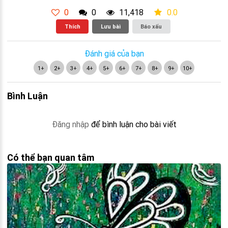
0
0
11,418
0.0
Thích
Lưu bài
Báo xấu
Đánh giá của bạn
1+
2+
3+
4+
5+
6+
7+
8+
9+
10+
Bình Luận
Đăng nhập
để bình luận cho bài viết
Có thể bạn quan tâm