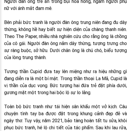
Người đàn ông trẻ ẩn trong bụi hoa hồng, ngắm người phụ
nữ với ánh mắt đam mê.
Bên phải bức tranh là người đàn ông trung niên đang đu dây
thừng, không hề hay biết sự hiện diện của chàng thanh niên.
Theo The Paper, nhiều nhà nghiên cứu cho rằng ông là chồng
của cô gái. Người đàn ông nắm dây thừng, tượng trưng cho
sự ràng buộc, sở hữu. Dưới chân ông là chú chó, biểu tượng
của lòng trung thành.
Tượng thần Cupid đưa tay lên miệng như ra hiệu những gì
đang diễn ra là một bí mật. Trong thần thoại La Mã, Cupid là
vị thần của dục vọng. Bức tượng hai đứa trẻ đặt phía dưới,
gương mặt một trong hai bộc lộ sự lo lắng.
Toàn bộ bức tranh như tái hiện sân khấu một vở kịch. Câu
chuyện tình tay ba được đặt trong khung cảnh đẹp đẽ và
ngây thơ. Tuy vậy, năm 2021, bảo tàng hoàn tất tu sửa, khôi
phục bức tranh, hé lộ chi tiết của tác phẩm. Sau khi lau rửa,