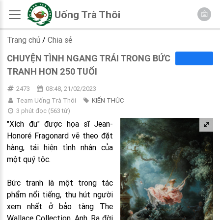
Uống Trà Thôi
Trang chủ
/
Chia sẻ
CHUYỆN TÌNH NGANG TRÁI TRONG BỨC
TRANH HƠN 250 TUỔI
2473
08:48, 21/02/2023
Team Uống Trà Thôi
KIẾN THỨC
3 phút đọc
(
563
từ)
"Xích đu" được họa sĩ Jean-
Honoré Fragonard vẽ theo đặt
hàng, tái hiện tình nhân của
một quý tộc.
Bức tranh là một trong tác
phẩm nổi tiếng, thu hút người
xem nhất ở bảo tàng The
Wallace Collection, Anh. Ra đời