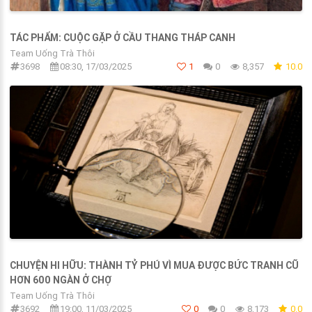
TÁC PHẨM: CUỘC GẶP Ở CẦU THANG THÁP CANH
Team Uống Trà Thôi
3698
08:30, 17/03/2025
1
0
8,357
10.0
CHUYỆN HI HỮU: THÀNH TỶ PHÚ VÌ MUA ĐƯỢC BỨC TRANH CŨ
HƠN 600 NGÀN Ở CHỢ
Team Uống Trà Thôi
3692
19:00, 11/03/2025
0
0
8,173
0.0