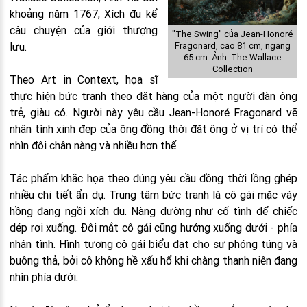
khoảng năm 1767, Xích đu kể
câu chuyện của giới thượng
"The Swing" của Jean-Honoré
lưu.
Fragonard, cao 81 cm, ngang
65 cm. Ảnh: The Wallace
Collection
Theo Art in Context, họa sĩ
thực hiện bức tranh theo đặt hàng của một người đàn ông
trẻ, giàu có. Người này yêu cầu Jean-Honoré Fragonard vẽ
nhân tình xinh đẹp của ông đồng thời đặt ông ở vị trí có thể
nhìn đôi chân nàng và nhiều hơn thế.
Tác phẩm khắc họa theo đúng yêu cầu đồng thời lồng ghép
nhiều chi tiết ẩn dụ. Trung tâm bức tranh là cô gái mặc váy
hồng đang ngồi xích đu. Nàng dường như cố tình để chiếc
dép rơi xuống. Đôi mắt cô gái cũng hướng xuống dưới - phía
nhân tình. Hình tượng cô gái biểu đạt cho sự phóng túng và
buông thả, bởi cô không hề xấu hổ khi chàng thanh niên đang
nhìn phía dưới.