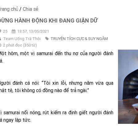
rang chủ
/
Chia sẻ
ÐỪNG HÀNH ĐỘNG KHI ĐANG GIẬN DỮ
25
13:57, 13/05/2021
Team Uống Trà Thôi
TRUYỆN TÍCH CỰC & SUY NGẪM
2 phút đọc
(
350
từ)
ột hôm, một vị samurai đến thu nợ của người đánh
á.
gười đánh cá nói: “Tôi xin lỗi, nhưng năm vừa qua
hật tệ, tôi không có đồng nào để trả ngài.”
ị samurai nổi nóng, rút kiếm ra định giết người đánh
á ngay lập tức.