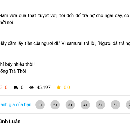
Năm vừa qua thật tuyệt vời, tôi đến để trả nợ cho ngài đây, có 
hởi nói.
Hãy cầm lấy tiền của ngươi đi.” Vị samurai trả lời, “Ngươi đã trả nợ
hỉ bấy nhiêu thôi!
ống Trà Thôi
0
0
45,197
0.0
ánh giá của bạn
1+
2+
3+
4+
5+
6+
ình Luận