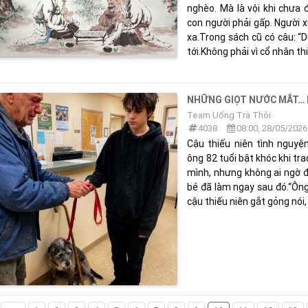
nghèo. Mà là vội khi chưa
con người phải gấp. Người 
xa.Trong sách cũ có câu: “
tới.Không phải vì cổ nhân thiế
NHỮNG GIỌT NƯỚC MẮT…
Team Uống Trà Thôi
4038
08:00, 28/05/2026
Cậu thiếu niên tình nguyệ
ông 82 tuổi bật khóc khi tra
mình, nhưng không ai ngờ 
bé đã làm ngay sau đó.“Ông
cậu thiếu niên gắt gỏng nói, 