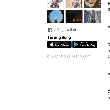
R
đ
V
/Uống trà thôi
Tải ứng dụng
“
n
c
© 2021 UongTraThoi.com
V
Ô
m