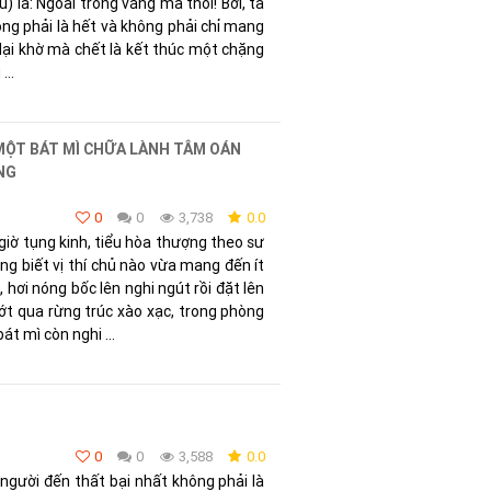
u) là: Ngoài trống vắng mà thôi! Bởi, ta
ông phải là hết và không phải chỉ mang
dại khờ mà chết là kết thúc một chặng
..
ỘT BÁT MÌ CHỮA LÀNH TÂM OÁN
NG
0
0
3,738
0.0
giờ tụng kinh, tiểu hòa thượng theo sư
ng biết vị thí chủ nào vừa mang đến ít
 hơi nóng bốc lên nghi ngút rồi đặt lên
ướt qua rừng trúc xào xạc, trong phòng
át mì còn nghi ...
0
0
3,588
0.0
người đến thất bại nhất không phải là