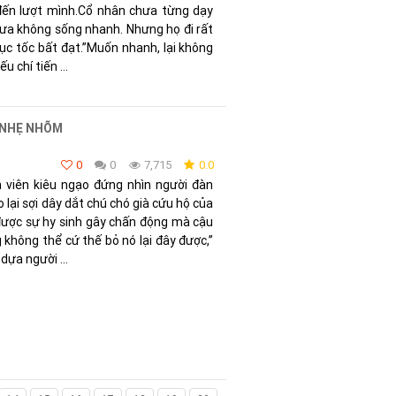
 đến lượt mình.Cổ nhân chưa từng dạy
xưa không sống nhanh. Nhưng họ đi rất
Dục tốc bất đạt.”Muốn nhanh, lại không
u chí tiến ...
 NHẸ NHÕM
0
0
7,715
0.0
n viên kiêu ngạo đứng nhìn người đàn
o lại sợi dây dắt chú chó già cứu hộ của
được sự hy sinh gây chấn động mà cậu
 không thể cứ thế bỏ nó lại đây được,”
dựa người ...