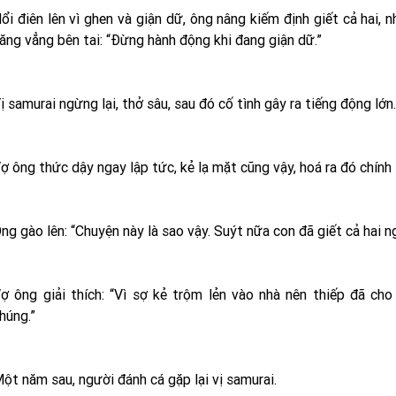
ổi điên lên vì ghen và giận dữ, ông nâng kiếm định giết cả hai, 
ăng vẳng bên tai: “Ðừng hành động khi đang giận dữ.”
ị samurai ngừng lại, thở sâu, sau đó cố tình gây ra tiếng động lớn.
ợ ông thức dậy ngay lập tức, kẻ lạ mặt cũng vậy, hoá ra đó chính 
ng gào lên: “Chuyện này là sao vậy. Suýt nữa con đã giết cả hai ng
ợ ông giải thích: “Vì sợ kẻ trộm lẻn vào nhà nên thiếp đã c
húng.”
ột năm sau, người đánh cá gặp lại vị samurai.