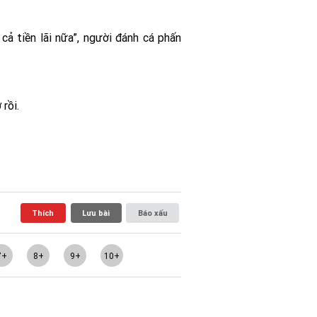
cả tiền lãi nữa”, người đánh cá phấn
 rồi.
Thích
Lưu bài
Báo xấu
7+
8+
9+
10+