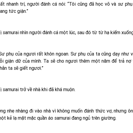
ất nhanh trí, người đánh cá nói: “Tôi cũng đã học võ và sư ph
ang tức giận.”
ị samurai nhìn người đánh cá một lúc, sau đó từ từ hạ kiếm xuống
Sư phụ của ngươi rất khôn ngoan. Sư phụ của ta cũng dạy như v
ỗi giận dữ của mình. Ta sẽ cho ngươi thêm một năm để trả nợ v
hắn ta sẽ giết ngươi.”
ị samurai trở về nhà khi đã khá muộn.
ng nhẹ nhàng đi vào nhà vì không muốn đánh thức vợ, nhưng ông
ột kẻ lạ mặt mặc quần áo samurai đang ngủ trên giường.