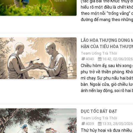
(tác giả bài thơ Khúc thụy d
hiểu rõ một điều là chết kh
theo một nỗi “trống vắng” 
đường để mang theo những .
LÃO HÒA THƯỢNG DÙNG M
HẬN CỦA TIỂU HÒA THƯỢ
Team Uống Trà Thôi
4040
16:42, 02/06/2026
Chiều hôm ấy, sau khi xong 
phụ trở về thiền phòng. Khô
mì chay. Sư phụ nấu hai bát,
bàn. Ngoài cửa, gió chiều l
ánh nến lay động, soi rõ hai b
DỤC TỐC BẤT ĐẠT
Team Uống Trà Thôi
4039
13:33, 28/05/2026
Thứ hủy hoại và đưa nhiều 