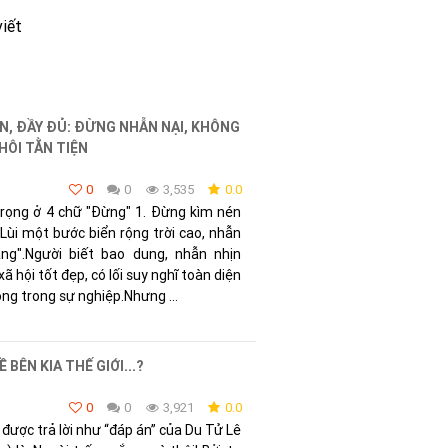
viết
N, ĐẦY ĐỦ: ĐỪNG NHẪN NẠI, KHÔNG
HÔI TẰN TIỆN
0
0
3,535
0.0
trọng ở 4 chữ "Đừng" 1. Đừng kìm nén
"Lùi một bước biển rộng trời cao, nhẫn
ng".Người biết bao dung, nhẫn nhịn
 hội tốt đẹp, có lối suy nghĩ toàn diện
ng trong sự nghiệp.Nhưng ...
 BÊN KIA THẾ GIỚI...?
0
0
3,921
0.0
được trả lời như “đáp án” của Du Tử Lê