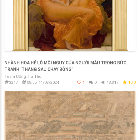
NHÀNH HOA HÉ LỘ MỐI NGUY CỦA NGƯỜI MẪU TRONG BỨC
TRANH ‘THÁNG SÁU CHÁY BỎNG’
Team Uống Trà Thôi
3217
08:55, 11/03/2024
1
0
13,317
10.0