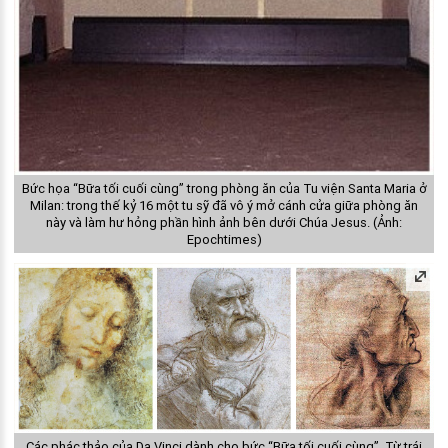
Bức họa “Bữa tối cuối cùng” trong phòng ăn của Tu viện Santa Maria ở
Milan: trong thế kỷ 16 một tu sỹ đã vô ý mở cánh cửa giữa phòng ăn
này và làm hư hỏng phần hình ảnh bên dưới Chúa Jesus. (Ảnh:
Epochtimes)
Các phác thảo của Da Vinci dành cho bức “Bữa tối cuối cùng”. Từ trái