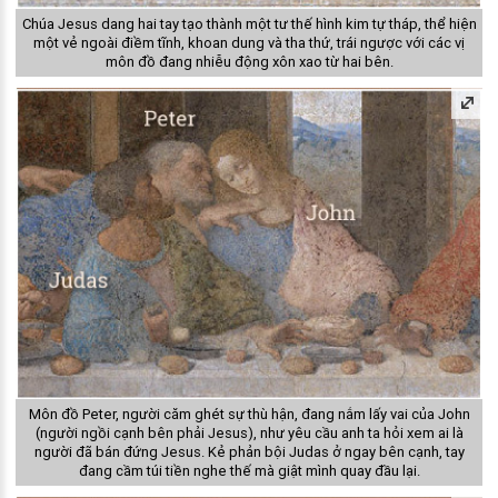
Chúa Jesus dang hai tay tạo thành một tư thế hình kim tự tháp, thể hiện
một vẻ ngoài điềm tĩnh, khoan dung và tha thứ, trái ngược với các vị
môn đồ đang nhiễu động xôn xao từ hai bên.
Môn đồ Peter, người căm ghét sự thù hận, đang nắm lấy vai của John
(người ngồi cạnh bên phải Jesus), như yêu cầu anh ta hỏi xem ai là
người đã bán đứng Jesus. Kẻ phản bội Judas ở ngay bên cạnh, tay
đang cầm túi tiền nghe thế mà giật mình quay đầu lại.