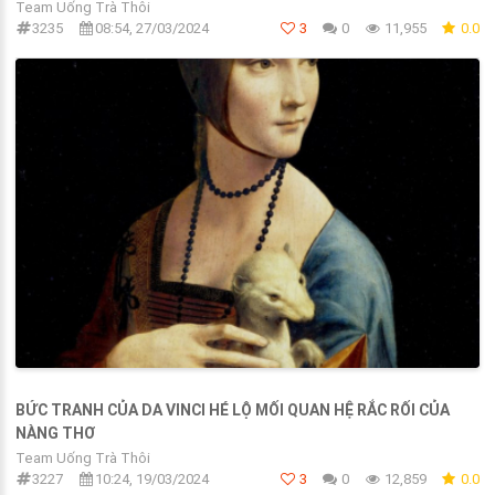
Team Uống Trà Thôi
3235
08:54, 27/03/2024
3
0
11,955
0.0
BỨC TRANH CỦA DA VINCI HÉ LỘ MỐI QUAN HỆ RẮC RỐI CỦA
NÀNG THƠ
Team Uống Trà Thôi
3227
10:24, 19/03/2024
3
0
12,859
0.0