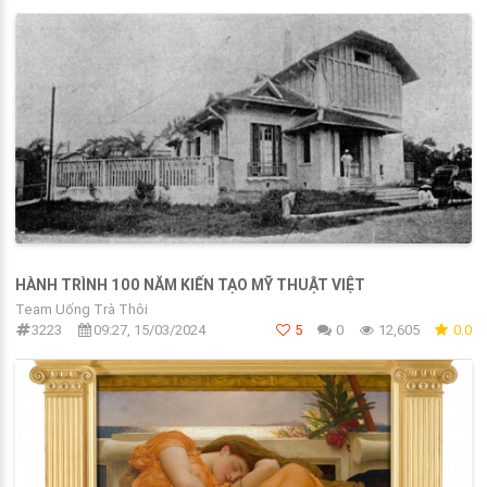
HÀNH TRÌNH 100 NĂM KIẾN TẠO MỸ THUẬT VIỆT
Team Uống Trà Thôi
3223
09:27, 15/03/2024
5
0
12,605
0.0