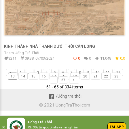
KINH THÀNH NHÀ THANH DƯỚI THỜI CÀN LONG
Team Uống Trà Thôi
3211
09:38, 07/03/2024
0
0
11,048
0.0
1
...
3
4
5
6
7
8
9
10
11
12
13
14
15
16
17
18
19
20
21
22
23
...
67
61 - 65 of 334 items
/Uống trà thôi
© 2021 UongTraThoi.com
Uống Trà Thôi
×
TẢI APP
Chỉ 30s tải app cực nhẹ và trải nghiệm!