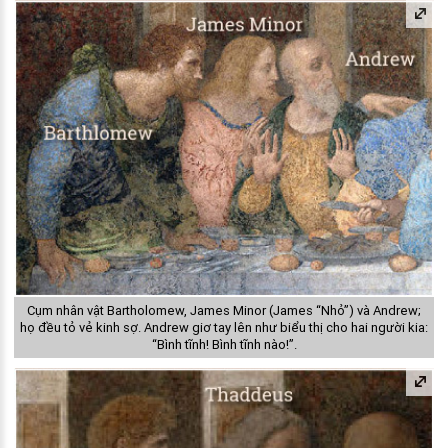
Cụm nhân vật Bartholomew, James Minor (James “Nhỏ”) và Andrew;
họ đều tỏ vẻ kinh sợ. Andrew giơ tay lên như biểu thị cho hai người kia:
“Bình tĩnh! Bình tĩnh nào!”.