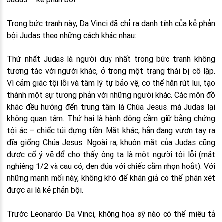
Trong bức tranh này, Da Vinci đã chỉ ra danh tính của kẻ phản
bội Judas theo những cách khác nhau:
Thứ nhất Judas là người duy nhất trong bức tranh không
tương tác với người khác, ở trong một trạng thái bị cô lập.
Vì cảm giác tội lỗi và tâm lý tự bảo vệ, cơ thể hắn rút lui, tạo
thành một sự tương phản với những người khác. Các môn đồ
khác đều hướng đến trung tâm là Chúa Jesus, mà Judas lại
không quan tâm. Thứ hai là hành động cầm giữ bằng chứng
tội ác – chiếc túi đựng tiền. Mặt khác, hắn đang vươn tay ra
đĩa giống Chúa Jesus. Ngoài ra, khuôn mặt của Judas cũng
được cố ý vẽ để cho thấy ông ta là một người tội lỗi (mặt
nghiêng 1/2 và cau có, đen đúa với chiếc cằm nhọn hoắt). Với
những manh mối này, không khó để khán giả có thể phán xét
được ai là kẻ phản bội.
Trước Leonardo Da Vinci, không họa sỹ nào có thể miêu tả