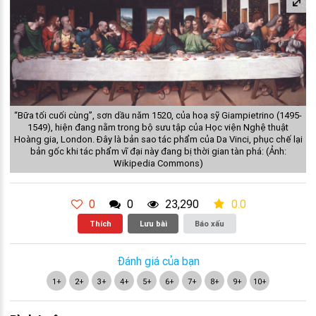
“Bữa tối cuối cùng”, sơn dầu năm 1520, của hoạ sỹ Giampietrino (1495-
1549), hiện đang nằm trong bộ sưu tập của Học viện Nghệ thuật
Hoàng gia, London. Đây là bản sao tác phẩm của Da Vinci, phục chế lại
bản gốc khi tác phẩm vĩ đại này đang bị thời gian tàn phá: (Ảnh:
Wikipedia Commons)
0
0
23,290
0.0
Thích
Lưu bài
Báo xấu
Đánh giá của bạn
1+
2+
3+
4+
5+
6+
7+
8+
9+
10+