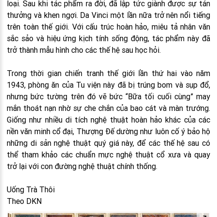
loại. Sau khi tác phẩm ra đời, đã lập tức giành được sự tán
thưởng và khen ngợi. Da Vinci một lần nữa trở nên nổi tiếng
trên toàn thế giới. Với cấu trúc hoàn hảo, miêu tả nhân văn
sắc sảo và hiệu ứng kịch tính sống động, tác phẩm này đã
trở thành mẫu hình cho các thế hệ sau học hỏi.
Trong thời gian chiến tranh thế giới lần thứ hai vào năm
1943, phòng ăn của Tu viện này đã bị trúng bom và sụp đổ,
nhưng bức tường trên đó vẽ bức “Bữa tối cuối cùng” may
mắn thoát nạn nhờ sự che chắn của bao cát và màn trướng.
Giống như nhiều di tích nghệ thuật hoàn hảo khác của các
nền văn minh cổ đại, Thượng Đế dường như luôn cố ý bảo hộ
những di sản nghệ thuật quý giá này, để các thế hệ sau có
thể tham khảo các chuẩn mực nghệ thuật cổ xưa và quay
trở lại với con đường nghệ thuật chính thống.
Uống Trà Thôi
Theo DKN