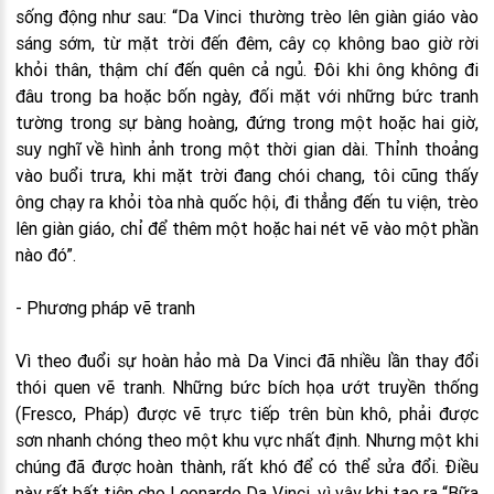
sống động như sau: “Da Vinci thường trèo lên giàn giáo vào
sáng sớm, từ mặt trời đến đêm, cây cọ không bao giờ rời
khỏi thân, thậm chí đến quên cả ngủ. Đôi khi ông không đi
đâu trong ba hoặc bốn ngày, đối mặt với những bức tranh
tường trong sự bàng hoàng, đứng trong một hoặc hai giờ,
suy nghĩ về hình ảnh trong một thời gian dài. Thỉnh thoảng
vào buổi trưa, khi mặt trời đang chói chang, tôi cũng thấy
ông chạy ra khỏi tòa nhà quốc hội, đi thẳng đến tu viện, trèo
lên giàn giáo, chỉ để thêm một hoặc hai nét vẽ vào một phần
nào đó”.
- Phương pháp vẽ tranh
Vì theo đuổi sự hoàn hảo mà Da Vinci đã nhiều lần thay đổi
thói quen vẽ tranh. Những bức bích họa ướt truyền thống
(Fresco, Pháp) được vẽ trực tiếp trên bùn khô, phải được
sơn nhanh chóng theo một khu vực nhất định. Nhưng một khi
chúng đã được hoàn thành, rất khó để có thể sửa đổi. Điều
này rất bất tiện cho Leonardo Da Vinci, vì vậy khi tạo ra “Bữa