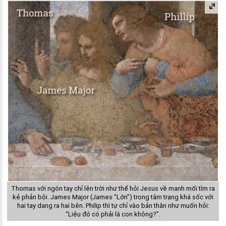
Thomas với ngón tay chỉ lên trời như thể hỏi Jesus về manh mối tìm ra
kẻ phản bội. James Major (James “Lớn”) trong tâm trạng khá sốc với
hai tay dang ra hai bên. Philip thì tự chỉ vào bản thân như muốn hỏi:
“Liệu đó có phải là con không?”.