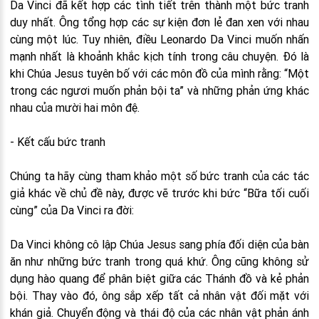
Da Vinci đã kết hợp các tình tiết trên thành một bức tranh
duy nhất. Ông tổng hợp các sự kiện đơn lẻ đan xen với nhau
cùng một lúc. Tuy nhiên, điều Leonardo Da Vinci muốn nhấn
mạnh nhất là khoảnh khắc kịch tính trong câu chuyện. Đó là
khi Chúa Jesus tuyên bố với các môn đồ của mình rằng: “Một
trong các ngươi muốn phản bội ta” và những phản ứng khác
nhau của mười hai môn đệ.
- Kết cấu bức tranh
Chúng ta hãy cùng tham khảo một số bức tranh của các tác
giả khác về chủ đề này, được vẽ trước khi bức “Bữa tối cuối
cùng” của Da Vinci ra đời:
Da Vinci không cô lập Chúa Jesus sang phía đối diện của bàn
ăn như những bức tranh trong quá khứ. Ông cũng không sử
dụng hào quang để phân biệt giữa các Thánh đồ và kẻ phản
bội. Thay vào đó, ông sắp xếp tất cả nhân vật đối mặt với
khán giả. Chuyển động và thái độ của các nhân vật phản ánh