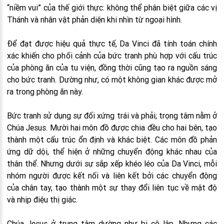
“niềm vui” của thế giới thực: không thể phân biệt giữa các vị
Thánh và nhân vật phản diện khi nhìn từ ngoại hình.
Để đạt được hiệu quả thực tế, Da Vinci đã tính toán chính
xác khiến cho phối cảnh của bức tranh phù hợp với cấu trúc
của phòng ăn của tu viện, đồng thời cũng tạo ra nguồn sáng
cho bức tranh. Dường như, có một không gian khác được mở
ra trong phòng ăn này.
Bức tranh sử dụng sự đối xứng trái và phải; trọng tâm nằm ở
Chúa Jesus. Mười hai môn đồ được chia đều cho hai bên, tạo
thành một cấu trúc ổn định và khác biệt. Các môn đồ phản
ứng dữ dội, thể hiện ở những chuyển động khác nhau của
thân thể. Nhưng dưới sự sắp xếp khéo léo của Da Vinci, mỗi
nhóm người được kết nối và liên kết bởi các chuyển động
của chân tay, tạo thành một sự thay đổi liên tục về mật độ
và nhịp điệu thị giác.
Chúa Jesus ở trung tâm dường như bị cô lập. Nhưng các