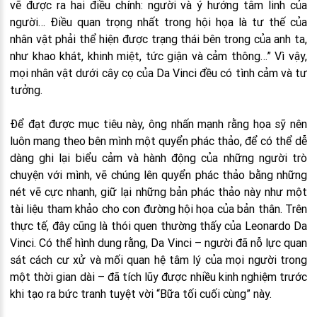
vẽ được ra hai điều chính: người và ý hướng tâm linh của
người… Điều quan trọng nhất trong hội họa là tư thế của
nhân vật phải thể hiện được trạng thái bên trong của anh ta,
như khao khát, khinh miệt, tức giận và cảm thông…” Vì vậy,
mọi nhân vật dưới cây cọ của Da Vinci đều có tình cảm và tư
tưởng.
Để đạt được mục tiêu này, ông nhấn mạnh rằng họa sỹ nên
luôn mang theo bên mình một quyển phác thảo, để có thể dễ
dàng ghi lại biểu cảm và hành động của những người trò
chuyện với mình, vẽ chúng lên quyển phác thảo bằng những
nét vẽ cực nhanh, giữ lại những bản phác thảo này như một
tài liệu tham khảo cho con đường hội họa của bản thân. Trên
thực tế, đây cũng là thói quen thường thấy của Leonardo Da
Vinci. Có thể hình dung rằng, Da Vinci – người đã nỗ lực quan
sát cách cư xử và mối quan hệ tâm lý của mọi người trong
một thời gian dài – đã tích lũy được nhiều kinh nghiệm trước
khi tạo ra bức tranh tuyệt vời “Bữa tối cuối cùng” này.