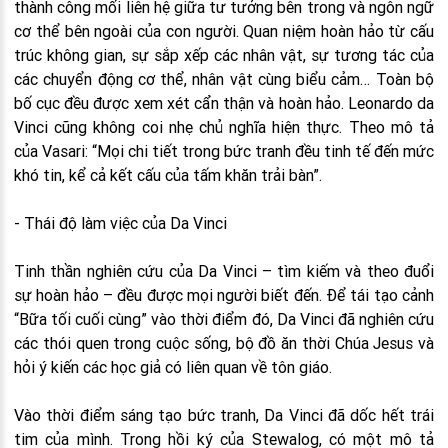
thành công mối liên hệ giữa tư tưởng bên trong và ngôn ngữ
cơ thể bên ngoài của con người. Quan niệm hoàn hảo từ cấu
trúc không gian, sự sắp xếp các nhân vật, sự tương tác của
các chuyển động cơ thể, nhân vật cùng biểu cảm… Toàn bộ
bố cục đều được xem xét cẩn thận và hoàn hảo. Leonardo da
Vinci cũng không coi nhẹ chủ nghĩa hiện thực. Theo mô tả
của Vasari: “Mọi chi tiết trong bức tranh đều tinh tế đến mức
khó tin, kể cả kết cấu của tấm khăn trải bàn”.
- Thái độ làm việc của Da Vinci
Tinh thần nghiên cứu của Da Vinci – tìm kiếm và theo đuổi
sự hoàn hảo – đều được mọi người biết đến. Để tái tạo cảnh
“Bữa tối cuối cùng” vào thời điểm đó, Da Vinci đã nghiên cứu
các thói quen trong cuộc sống, bộ đồ ăn thời Chúa Jesus và
hỏi ý kiến các học giả có liên quan về tôn giáo.
Vào thời điểm sáng tạo bức tranh, Da Vinci đã dốc hết trái
tim của mình. Trong hồi ký của Stewalog, có một mô tả