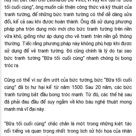
tối cuối cùng”, ông muốn cải thiện công thức và kỹ thuật của
tranh tường, để những bức tranh tường có thể dễ dàng sửa
đổi, kể cả sau khi được hoàn thành. Ông đã sử dụng phương
pháp pha trộn dung môi mới cho bức tranh tường trên nền
vữa khô, giống như áp dụng cho vẽ tranh trên nền gỗ thông
thường. Tiếc rằng phương pháp này không phù hợp khi được
sử dụng để vẽ tranh tường. Đó cũng chính là lý do tại sao
bức tranh tường “Bữa tối cuối cùng” nhanh chóng bị bong
tróc ra.
Cũng có thể vì sự ẩm ướt của bức tường, bức “Bữa tối cuối
cùng” đã bị hư hại kể từ năm 1500. Sau 20 năm, các bức
tranh tường bắt đầu bong tróc mạnh. Từ đó, các thế hệ sau
đã phải đau đầu để suy ngẫm về kho báu nghệ thuật mong
manh mà vĩ đại này.
“Bữa tối cuối cùng” chắc chắn là một trong những kiệt tác
nổi tiếng và quan trọng nhất trong lịch sử hội họa của nhân