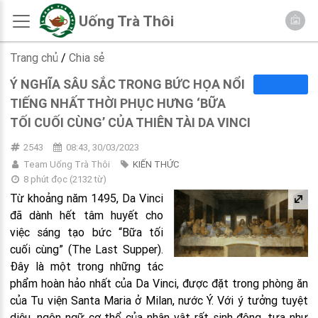
Uống Trà Thôi
Trang chủ
/
Chia sẻ
Ý NGHĨA SÂU SẮC TRONG BỨC HỌA NỔI
TIẾNG NHẤT THỜI PHỤC HƯNG ‘BỮA
TỐI CUỐI CÙNG’ CỦA THIÊN TÀI DA VINCI
2543
08:43, 30/03/2023
Team Uống Trà Thôi
KIẾN THỨC
8 phút đọc
(
2132
từ)
Từ khoảng năm 1495, Da Vinci
đã dành hết tâm huyết cho
việc sáng tạo bức “Bữa tối
cuối cùng” (The Last Supper).
Đây là một trong những tác
phẩm hoàn hảo nhất của Da Vinci, được đặt trong phòng ăn
của Tu viện Santa Maria ở Milan, nước Ý. Với ý tưởng tuyệt
diệu, ngôn ngữ cơ thể của nhân vật rất sinh động, tựa như