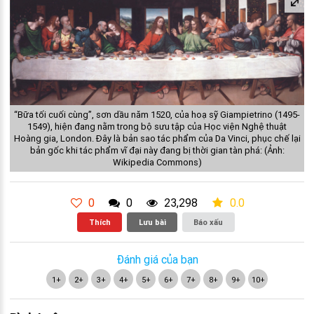
“Bữa tối cuối cùng”, sơn dầu năm 1520, của hoạ sỹ Giampietrino (1495-
1549), hiện đang nằm trong bộ sưu tập của Học viện Nghệ thuật
Hoàng gia, London. Đây là bản sao tác phẩm của Da Vinci, phục chế lại
bản gốc khi tác phẩm vĩ đại này đang bị thời gian tàn phá: (Ảnh:
Wikipedia Commons)
0
0
23,298
0.0
Thích
Lưu bài
Báo xấu
Đánh giá của bạn
1+
2+
3+
4+
5+
6+
7+
8+
9+
10+