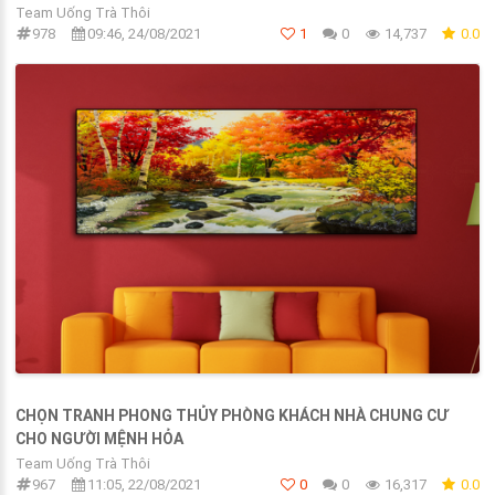
Team Uống Trà Thôi
978
09:46, 24/08/2021
1
0
14,737
0.0
CHỌN TRANH PHONG THỦY PHÒNG KHÁCH NHÀ CHUNG CƯ
CHO NGƯỜI MỆNH HỎA
Team Uống Trà Thôi
967
11:05, 22/08/2021
0
0
16,317
0.0