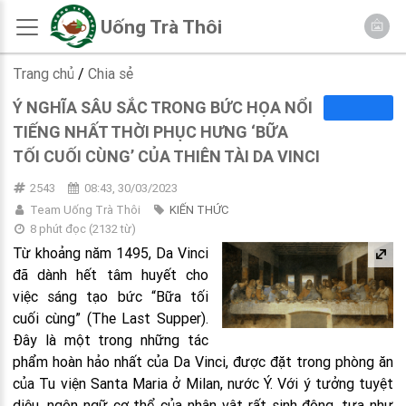
Uống Trà Thôi
Trang chủ
/
Chia sẻ
Ý NGHĨA SÂU SẮC TRONG BỨC HỌA NỔI
TIẾNG NHẤT THỜI PHỤC HƯNG ‘BỮA
TỐI CUỐI CÙNG’ CỦA THIÊN TÀI DA VINCI
2543
08:43, 30/03/2023
Team Uống Trà Thôi
KIẾN THỨC
8 phút đọc
(
2132
từ)
Từ khoảng năm 1495, Da Vinci
đã dành hết tâm huyết cho
việc sáng tạo bức “Bữa tối
cuối cùng” (The Last Supper).
Đây là một trong những tác
phẩm hoàn hảo nhất của Da Vinci, được đặt trong phòng ăn
của Tu viện Santa Maria ở Milan, nước Ý. Với ý tưởng tuyệt
diệu, ngôn ngữ cơ thể của nhân vật rất sinh động, tựa như