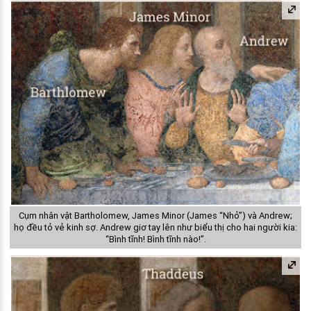
Cụm nhân vật Bartholomew, James Minor (James “Nhỏ”) và Andrew;
họ đều tỏ vẻ kinh sợ. Andrew giơ tay lên như biểu thị cho hai người kia:
“Bình tĩnh! Bình tĩnh nào!”.