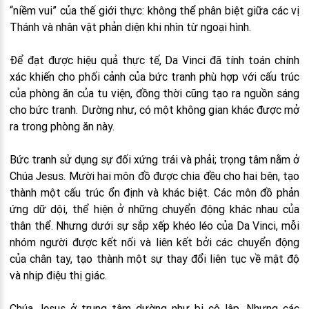
“niềm vui” của thế giới thực: không thể phân biệt giữa các vị
Thánh và nhân vật phản diện khi nhìn từ ngoại hình.
Để đạt được hiệu quả thực tế, Da Vinci đã tính toán chính
xác khiến cho phối cảnh của bức tranh phù hợp với cấu trúc
của phòng ăn của tu viện, đồng thời cũng tạo ra nguồn sáng
cho bức tranh. Dường như, có một không gian khác được mở
ra trong phòng ăn này.
Bức tranh sử dụng sự đối xứng trái và phải; trọng tâm nằm ở
Chúa Jesus. Mười hai môn đồ được chia đều cho hai bên, tạo
thành một cấu trúc ổn định và khác biệt. Các môn đồ phản
ứng dữ dội, thể hiện ở những chuyển động khác nhau của
thân thể. Nhưng dưới sự sắp xếp khéo léo của Da Vinci, mỗi
nhóm người được kết nối và liên kết bởi các chuyển động
của chân tay, tạo thành một sự thay đổi liên tục về mật độ
và nhịp điệu thị giác.
Chúa Jesus ở trung tâm dường như bị cô lập. Nhưng các