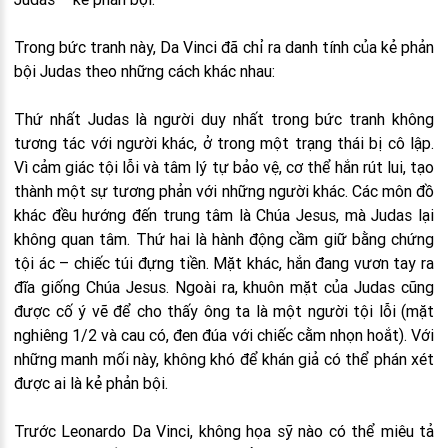
Trong bức tranh này, Da Vinci đã chỉ ra danh tính của kẻ phản
bội Judas theo những cách khác nhau:
Thứ nhất Judas là người duy nhất trong bức tranh không
tương tác với người khác, ở trong một trạng thái bị cô lập.
Vì cảm giác tội lỗi và tâm lý tự bảo vệ, cơ thể hắn rút lui, tạo
thành một sự tương phản với những người khác. Các môn đồ
khác đều hướng đến trung tâm là Chúa Jesus, mà Judas lại
không quan tâm. Thứ hai là hành động cầm giữ bằng chứng
tội ác – chiếc túi đựng tiền. Mặt khác, hắn đang vươn tay ra
đĩa giống Chúa Jesus. Ngoài ra, khuôn mặt của Judas cũng
được cố ý vẽ để cho thấy ông ta là một người tội lỗi (mặt
nghiêng 1/2 và cau có, đen đúa với chiếc cằm nhọn hoắt). Với
những manh mối này, không khó để khán giả có thể phán xét
được ai là kẻ phản bội.
Trước Leonardo Da Vinci, không họa sỹ nào có thể miêu tả