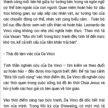
thành công mối liên hệ giữa tư tưởng bên trong và ngôn ngữ
cơ thể bên ngoài của con người. Quan niệm hoàn hảo từ cấu
trúc không gian, sự sắp xếp các nhân vật, sự tương tác của
các chuyển động cơ thể, nhân vật cùng biểu cảm… Toàn bộ
bố cục đều được xem xét cẩn thận và hoàn hảo. Leonardo da
Vinci cũng không coi nhẹ chủ nghĩa hiện thực. Theo mô tả
của Vasari: “Mọi chi tiết trong bức tranh đều tinh tế đến mức
khó tin, kể cả kết cấu của tấm khăn trải bàn”.
- Thái độ làm việc của Da Vinci
Tinh thần nghiên cứu của Da Vinci – tìm kiếm và theo đuổi
sự hoàn hảo – đều được mọi người biết đến. Để tái tạo cảnh
“Bữa tối cuối cùng” vào thời điểm đó, Da Vinci đã nghiên cứu
các thói quen trong cuộc sống, bộ đồ ăn thời Chúa Jesus và
hỏi ý kiến các học giả có liên quan về tôn giáo.
Vào thời điểm sáng tạo bức tranh, Da Vinci đã dốc hết trái
tim của mình. Trong hồi ký của Stewalog, có một mô tả