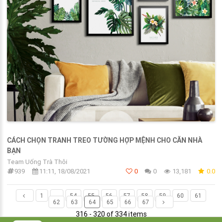
CÁCH CHỌN TRANH TREO TƯỜNG HỢP MỆNH CHO CĂN NHÀ
BẠN
Team Uống Trà Thôi
939
11:11, 18/08/2021
0
0
13,181
0.0
1
...
54
55
56
57
58
59
60
61
62
63
64
65
66
67
316 - 320 of 334 items