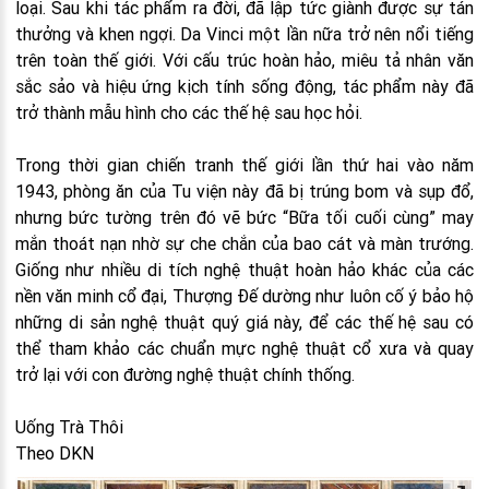
loại. Sau khi tác phẩm ra đời, đã lập tức giành được sự tán
thưởng và khen ngợi. Da Vinci một lần nữa trở nên nổi tiếng
trên toàn thế giới. Với cấu trúc hoàn hảo, miêu tả nhân văn
sắc sảo và hiệu ứng kịch tính sống động, tác phẩm này đã
trở thành mẫu hình cho các thế hệ sau học hỏi.
Trong thời gian chiến tranh thế giới lần thứ hai vào năm
1943, phòng ăn của Tu viện này đã bị trúng bom và sụp đổ,
nhưng bức tường trên đó vẽ bức “Bữa tối cuối cùng” may
mắn thoát nạn nhờ sự che chắn của bao cát và màn trướng.
Giống như nhiều di tích nghệ thuật hoàn hảo khác của các
nền văn minh cổ đại, Thượng Đế dường như luôn cố ý bảo hộ
những di sản nghệ thuật quý giá này, để các thế hệ sau có
thể tham khảo các chuẩn mực nghệ thuật cổ xưa và quay
trở lại với con đường nghệ thuật chính thống.
Uống Trà Thôi
Theo DKN