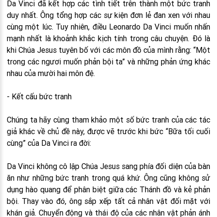
Da Vinci đã kết hợp các tình tiết trên thành một bức tranh
duy nhất. Ông tổng hợp các sự kiện đơn lẻ đan xen với nhau
cùng một lúc. Tuy nhiên, điều Leonardo Da Vinci muốn nhấn
mạnh nhất là khoảnh khắc kịch tính trong câu chuyện. Đó là
khi Chúa Jesus tuyên bố với các môn đồ của mình rằng: “Một
trong các ngươi muốn phản bội ta” và những phản ứng khác
nhau của mười hai môn đệ.
- Kết cấu bức tranh
Chúng ta hãy cùng tham khảo một số bức tranh của các tác
giả khác về chủ đề này, được vẽ trước khi bức “Bữa tối cuối
cùng” của Da Vinci ra đời:
Da Vinci không cô lập Chúa Jesus sang phía đối diện của bàn
ăn như những bức tranh trong quá khứ. Ông cũng không sử
dụng hào quang để phân biệt giữa các Thánh đồ và kẻ phản
bội. Thay vào đó, ông sắp xếp tất cả nhân vật đối mặt với
khán giả. Chuyển động và thái độ của các nhân vật phản ánh