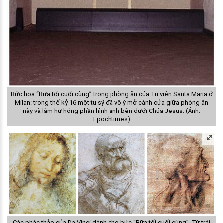
Bức họa “Bữa tối cuối cùng” trong phòng ăn của Tu viện Santa Maria ở
Milan: trong thế kỷ 16 một tu sỹ đã vô ý mở cánh cửa giữa phòng ăn
này và làm hư hỏng phần hình ảnh bên dưới Chúa Jesus. (Ảnh:
Epochtimes)
Các phác thảo của Da Vinci dành cho bức “Bữa tối cuối cùng”. Từ trái