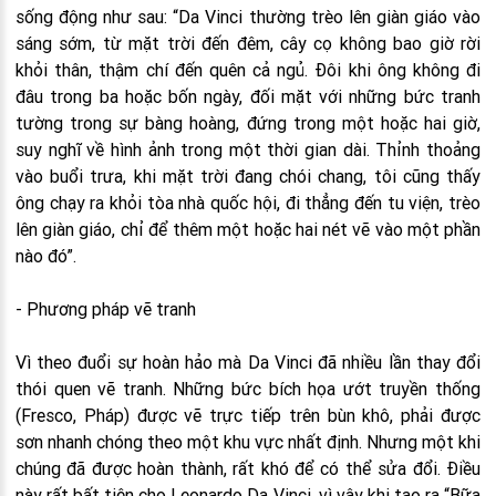
sống động như sau: “Da Vinci thường trèo lên giàn giáo vào
sáng sớm, từ mặt trời đến đêm, cây cọ không bao giờ rời
khỏi thân, thậm chí đến quên cả ngủ. Đôi khi ông không đi
đâu trong ba hoặc bốn ngày, đối mặt với những bức tranh
tường trong sự bàng hoàng, đứng trong một hoặc hai giờ,
suy nghĩ về hình ảnh trong một thời gian dài. Thỉnh thoảng
vào buổi trưa, khi mặt trời đang chói chang, tôi cũng thấy
ông chạy ra khỏi tòa nhà quốc hội, đi thẳng đến tu viện, trèo
lên giàn giáo, chỉ để thêm một hoặc hai nét vẽ vào một phần
nào đó”.
- Phương pháp vẽ tranh
Vì theo đuổi sự hoàn hảo mà Da Vinci đã nhiều lần thay đổi
thói quen vẽ tranh. Những bức bích họa ướt truyền thống
(Fresco, Pháp) được vẽ trực tiếp trên bùn khô, phải được
sơn nhanh chóng theo một khu vực nhất định. Nhưng một khi
chúng đã được hoàn thành, rất khó để có thể sửa đổi. Điều
này rất bất tiện cho Leonardo Da Vinci, vì vậy khi tạo ra “Bữa