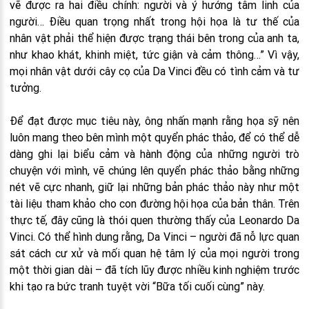
vẽ được ra hai điều chính: người và ý hướng tâm linh của
người… Điều quan trọng nhất trong hội họa là tư thế của
nhân vật phải thể hiện được trạng thái bên trong của anh ta,
như khao khát, khinh miệt, tức giận và cảm thông…” Vì vậy,
mọi nhân vật dưới cây cọ của Da Vinci đều có tình cảm và tư
tưởng.
Để đạt được mục tiêu này, ông nhấn mạnh rằng họa sỹ nên
luôn mang theo bên mình một quyển phác thảo, để có thể dễ
dàng ghi lại biểu cảm và hành động của những người trò
chuyện với mình, vẽ chúng lên quyển phác thảo bằng những
nét vẽ cực nhanh, giữ lại những bản phác thảo này như một
tài liệu tham khảo cho con đường hội họa của bản thân. Trên
thực tế, đây cũng là thói quen thường thấy của Leonardo Da
Vinci. Có thể hình dung rằng, Da Vinci – người đã nỗ lực quan
sát cách cư xử và mối quan hệ tâm lý của mọi người trong
một thời gian dài – đã tích lũy được nhiều kinh nghiệm trước
khi tạo ra bức tranh tuyệt vời “Bữa tối cuối cùng” này.