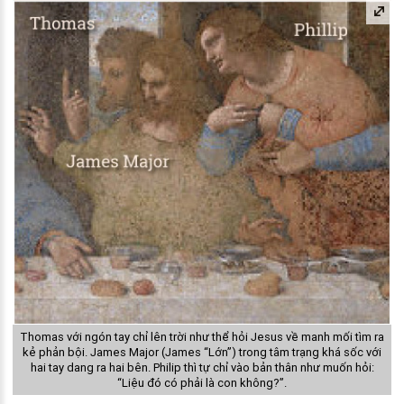
Thomas với ngón tay chỉ lên trời như thể hỏi Jesus về manh mối tìm ra
kẻ phản bội. James Major (James “Lớn”) trong tâm trạng khá sốc với
hai tay dang ra hai bên. Philip thì tự chỉ vào bản thân như muốn hỏi:
“Liệu đó có phải là con không?”.