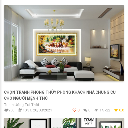
CHỌN TRANH PHONG THỦY PHÒNG KHÁCH NHÀ CHUNG CƯ
CHO NGƯỜI MỆNH THỔ
Team Uống Trà Thôi
956
10:31, 20/08/2021
0
0
14,722
0.0