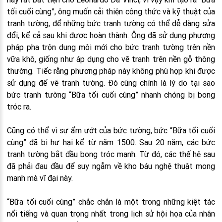
tối cuối cùng”, ông muốn cải thiện công thức và kỹ thuật của
tranh tường, để những bức tranh tường có thể dễ dàng sửa
đổi, kể cả sau khi được hoàn thành. Ông đã sử dụng phương
pháp pha trộn dung môi mới cho bức tranh tường trên nền
vữa khô, giống như áp dụng cho vẽ tranh trên nền gỗ thông
thường. Tiếc rằng phương pháp này không phù hợp khi được
sử dụng để vẽ tranh tường. Đó cũng chính là lý do tại sao
bức tranh tường “Bữa tối cuối cùng” nhanh chóng bị bong
tróc ra.
Cũng có thể vì sự ẩm ướt của bức tường, bức “Bữa tối cuối
cùng” đã bị hư hại kể từ năm 1500. Sau 20 năm, các bức
tranh tường bắt đầu bong tróc mạnh. Từ đó, các thế hệ sau
đã phải đau đầu để suy ngẫm về kho báu nghệ thuật mong
manh mà vĩ đại này.
“Bữa tối cuối cùng” chắc chắn là một trong những kiệt tác
nổi tiếng và quan trọng nhất trong lịch sử hội họa của nhân