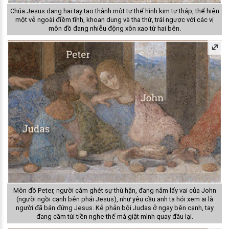
Chúa Jesus dang hai tay tạo thành một tư thế hình kim tự tháp, thể hiện
một vẻ ngoài điềm tĩnh, khoan dung và tha thứ, trái ngược với các vị
môn đồ đang nhiễu động xôn xao từ hai bên.
Môn đồ Peter, người căm ghét sự thù hận, đang nắm lấy vai của John
(người ngồi cạnh bên phải Jesus), như yêu cầu anh ta hỏi xem ai là
người đã bán đứng Jesus. Kẻ phản bội Judas ở ngay bên cạnh, tay
đang cầm túi tiền nghe thế mà giật mình quay đầu lại.