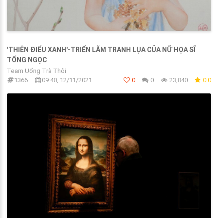
'THIÊN ĐIỂU XANH'-TRIỂN LÃM TRANH LỤA CỦA NỮ HỌA SĨ
TỐNG NGỌC
Team Uống Trà Thôi
1366
09:40, 12/11/2021
0
0
23,040
0.0