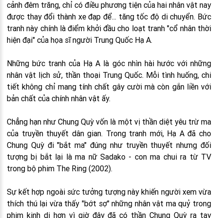
cảnh đêm trăng, chỉ có điều phương tiện của hai nhân vật nay
được thay đổi thành xe đạp để... tăng tốc độ di chuyển. Bức
tranh này chính là điểm khởi đầu cho loạt tranh "cổ nhân thời
hiện đại" của họa sĩ người Trung Quốc Hạ A.
Những bức tranh của Hạ A là góc nhìn hài hước với những
nhân vật lịch sử, thần thoại Trung Quốc. Mỗi tình huống, chi
tiết không chỉ mang tính chất gây cười mà còn gắn liền với
bản chất của chính nhân vật ấy.
Chẳng hạn như Chung Quỳ vốn là một vị thần diệt yêu trừ ma
của truyền thuyết dân gian. Trong tranh mới, Hạ A đã cho
Chung Quỳ đi "bắt ma" đúng như truyền thuyết nhưng đối
tượng bị bắt lại là ma nữ Sadako - con ma chui ra từ TV
trong bộ phim The Ring (2002).
Sự kết hợp ngoài sức tưởng tượng này khiến người xem vừa
thích thú lại vừa thấy "bớt sợ" những nhân vật ma quỷ trong
phim kinh dị hơn vì giờ đây đã có thần Chung Quỳ ra tay