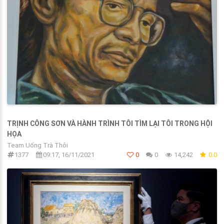
TRỊNH CÔNG SƠN VÀ HÀNH TRÌNH TÔI TÌM LẠI TÔI TRONG HỘI
HỌA
Team Uống Trà Thôi
1377
09:17, 16/11/2021
0
0
14,242
0.0