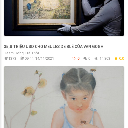
35,8 TRIỆU USD CHO MEULES DE BLÉ CỦA VAN GOGH
Team Uống Trà Thôi
1373
09:44, 14/11/2021
0
0
14,803
0.0