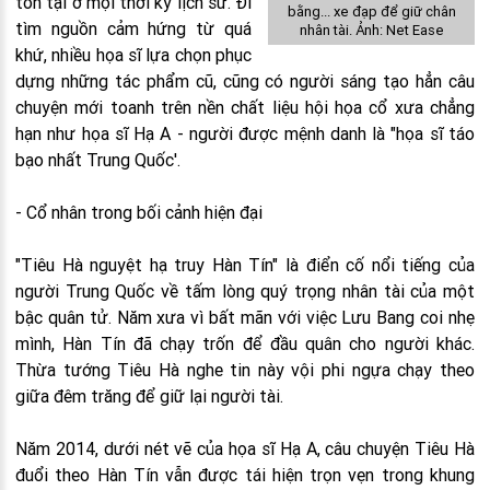
tồn tại ở mọi thời kỳ lịch sử. Đi
bằng... xe đạp để giữ chân
tìm nguồn cảm hứng từ quá
nhân tài. Ảnh: Net Ease
khứ, nhiều họa sĩ lựa chọn phục
dựng những tác phẩm cũ, cũng có người sáng tạo hẳn câu
chuyện mới toanh trên nền chất liệu hội họa cổ xưa chẳng
hạn như họa sĩ Hạ A - người được mệnh danh là "họa sĩ táo
bạo nhất Trung Quốc'.
- Cổ nhân trong bối cảnh hiện đại
"Tiêu Hà nguyệt hạ truy Hàn Tín" là điển cố nổi tiếng của
người Trung Quốc về tấm lòng quý trọng nhân tài của một
bậc quân tử. Năm xưa vì bất mãn với việc Lưu Bang coi nhẹ
mình, Hàn Tín đã chạy trốn để đầu quân cho người khác.
Thừa tướng Tiêu Hà nghe tin này vội phi ngựa chạy theo
giữa đêm trăng để giữ lại người tài.
Năm 2014, dưới nét vẽ của họa sĩ Hạ A, câu chuyện Tiêu Hà
đuổi theo Hàn Tín vẫn được tái hiện trọn vẹn trong khung