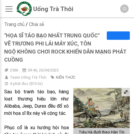
Uống Trà Thôi
Trang chủ
/
Chia sẻ
"HỌA SĨ TÁO BẠO NHẤT TRUNG QUỐC"
VẼ TRƯƠNG PHI LÁI MÁY XÚC, TÔN
NGỘ KHÔNG CHƠI ROCK KHIẾN DÂN MẠNG PHÁT
CUỒNG
2586
09:46, 20/04/2023
Team Uống Trà Thôi
KIẾN THỨC
4 phút đọc
(
813
từ)
Sau bộ tranh táo bạo, hàng
loạt thương hiệu lớn như
Alibaba, Jeep, Durex đều đổ xô
mời họa sĩ 8x này về cộng tác.
Phục cổ là xu hướng hội họa
Tiêu Hà đuổi theo Hàn Tín