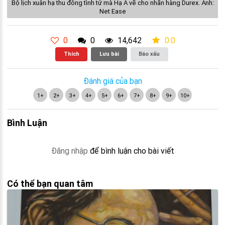
Bộ lịch xuân hạ thu đông tình tứ mà Hạ A vẽ cho nhãn hàng Durex. Ảnh:
Net Ease
0
0
14,642
0.0
Thích
Lưu bài
Báo xấu
Đánh giá của bạn
1+
2+
3+
4+
5+
6+
7+
8+
9+
10+
Bình Luận
Đăng nhập
để bình luận cho bài viết
Có thể bạn quan tâm