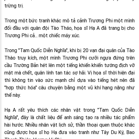
trừng trị.
Trong một bức tranh khác mô tả cảnh Trương Phi một mình
đối đầu với quân đội Tào Tháo, họa sĩ Hạ A đã trang bị cho
Trương Phi cả... một chiếc máy xúc.
Trong "Tam Quốc Diễn Nghĩa", khi bị 20 vạn đại quân của Tào
Thào truy kích, một mình Trương Phi cưỡi ngựa đứng trên
cầu Trường Bản hét lên một tiếng khiến khiến tướng địch vỡ
mật mà chết, quân lính tan tác sợ hãi. Vị họa sĩ thời hiện đại
thì không tin vào sức mạnh chỉ dựa vào tiếng hét nên đã
"hợp thức hóa" câu chuyện bằng một vũ khí hạng nặng như
thế này.
Hạ A rất yêu thích các nhân vật trong "Tam Quốc Diễn
Nghĩa", đây là chất liệu để anh sáng tạo ra nhiều tác phẩm
hài hước. Nhiều nhân vật lịch sử, thần thoại quen thuộc khác
cũng được họa sĩ họ Hạ đưa vào tranh như Tây Du Ký, Bao