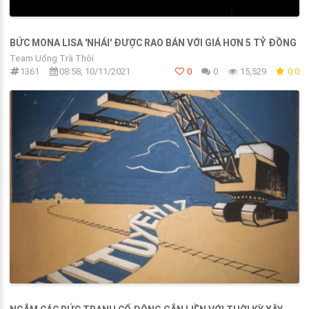
BỨC MONA LISA 'NHÁI' ĐƯỢC RAO BÁN VỚI GIÁ HƠN 5 TỶ ĐỒNG
Team Uống Trà Thôi
1361
08:58, 10/11/2021
0
0
15,529
0.0