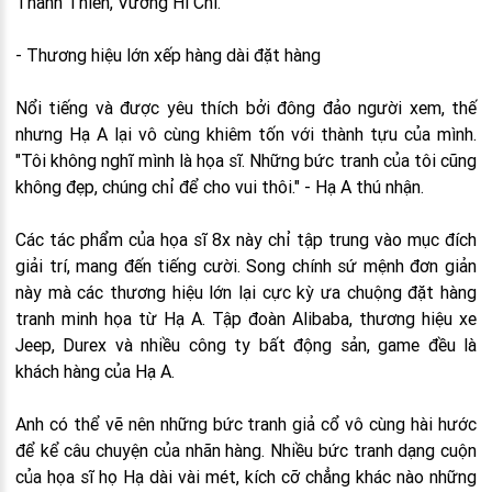
Thanh Thiên, Vương Hi Chi.
- Thương hiệu lớn xếp hàng dài đặt hàng
Nổi tiếng và được yêu thích bởi đông đảo người xem, thế
nhưng Hạ A lại vô cùng khiêm tốn với thành tựu của mình.
"Tôi không nghĩ mình là họa sĩ. Những bức tranh của tôi cũng
không đẹp, chúng chỉ để cho vui thôi." - Hạ A thú nhận.
Các tác phẩm của họa sĩ 8x này chỉ tập trung vào mục đích
giải trí, mang đến tiếng cười. Song chính sứ mệnh đơn giản
này mà các thương hiệu lớn lại cực kỳ ưa chuộng đặt hàng
tranh minh họa từ Hạ A. Tập đoàn Alibaba, thương hiệu xe
Jeep, Durex và nhiều công ty bất động sản, game đều là
khách hàng của Hạ A.
Anh có thể vẽ nên những bức tranh giả cổ vô cùng hài hước
để kể câu chuyện của nhãn hàng. Nhiều bức tranh dạng cuộn
của họa sĩ họ Hạ dài vài mét, kích cỡ chẳng khác nào những