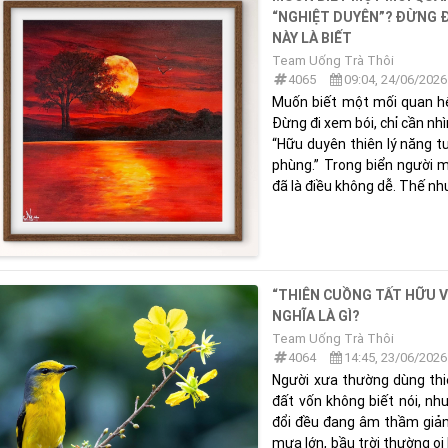
“NGHIỆT DUYÊN”? ĐỪNG ĐI
NÀY LÀ BIẾT
Team Uống Trà Thôi
4065
09:04, 24/06/2026
Muốn biết một mối quan hệ 
Đừng đi xem bói, chỉ cần nhì
“Hữu duyên thiên lý năng t
phùng.” Trong biển người 
đã là điều không dễ. Thế như
“THIÊN CUỒNG TẤT HỮU V
NGHĨA LÀ GÌ?
Team Uống Trà Thôi
4064
14:45, 23/06/2026
Người xưa thường dùng thiê
đất vốn không biết nói, n
đổi đều đang âm thầm giản
mưa lớn, bầu trời thường oi