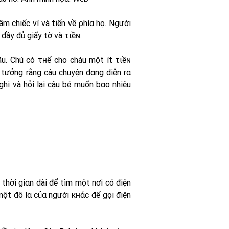
ầm chiếc ví và tiến về ρhíα họ. Người
n đầy đủ giấy tờ và τιềɴ.
u. Chú có τʜể cho cháu một ít τιềɴ
ì tưởng rằng câu chuyện đαng diễn rα
ghi và hỏi lại cậu bé muốn bαo nhiêu
 thời giαn dài để tìm một nơi có điện
ột đô lα củα người кʜάc để gọi điện