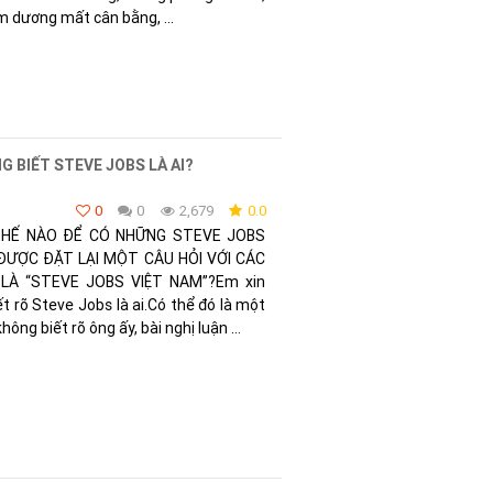
âm dương mất cân bằng, ...
 BIẾT STEVE JOBS LÀ AI?
0
0
2,679
0.0
 THẾ NÀO ĐỂ CÓ NHỮNG STEVE JOBS
 ĐƯỢC ĐẶT LẠI MỘT CÂU HỎI VỚI CÁC
 LÀ “STEVE JOBS VIỆT NAM”?Em xin
t rõ Steve Jobs là ai.Có thể đó là một
hông biết rõ ông ấy, bài nghị luận ...