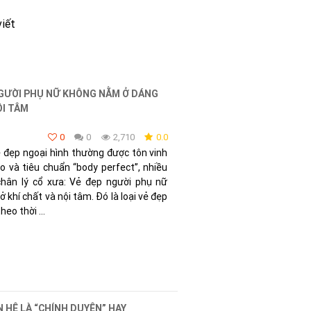
viết
NGƯỜI PHỤ NỮ KHÔNG NẰM Ở DÁNG
ỘI TÂM
0
0
2,710
0.0
vẻ đẹp ngoại hình thường được tôn vinh
 và tiêu chuẩn “body perfect”, nhiều
hân lý cổ xưa: Vẻ đẹp người phụ nữ
khí chất và nội tâm. Đó là loại vẻ đẹp
eo thời ...
 HỆ LÀ “CHÍNH DUYÊN” HAY