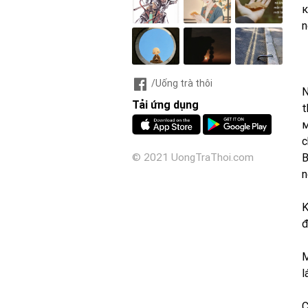
к
n
/Uống trà thôi
N
Tải ứng dụng
t
м
c
B
© 2021 UongTraThoi.com
n
K
đ
M
l
C