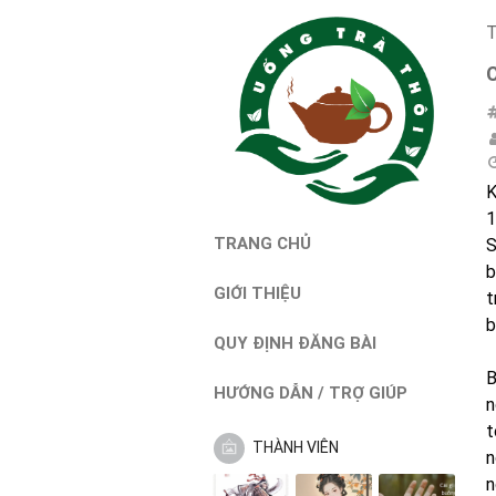
T
K
1
TRANG CHỦ
S
b
GIỚI THIỆU
t
b
QUY ĐỊNH ĐĂNG BÀI
B
HƯỚNG DẪN / TRỢ GIÚP
n
t
THÀNH VIÊN
n
n