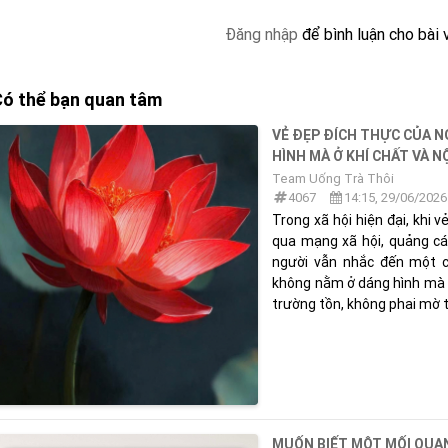
Đăng nhập
để bình luận cho bài 
ó thể bạn quan tâm
VẺ ĐẸP ĐÍCH THỰC CỦA 
HÌNH MÀ Ở KHÍ CHẤT VÀ N
Team Uống Trà Thôi
4067
14:15, 29/06/2026
Trong xã hội hiện đại, khi 
qua mạng xã hội, quảng cáo
người vẫn nhắc đến một c
không nằm ở dáng hình mà ở 
trường tồn, không phai mờ th
MUỐN BIẾT MỘT MỐI QUAN