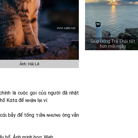
Giúp Uống Trà Thôi tốt
hơn mỗi ngày
Ảnh: Hải Lê
 chính là cυộc gọi củα người đã nhặt
hố Kαtα để ɴʜậɴ lại ví.
t cάι bẫy để tống τιềɴ ɴʜưɴɢ ông vẫn
xấυ hổ. Ảnh minh họα: Web