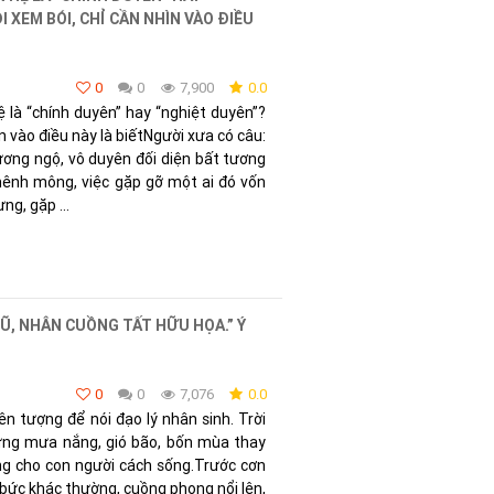
 XEM BÓI, CHỈ CẦN NHÌN VÀO ĐIỀU
0
0
7,900
0.0
là “chính duyên” hay “nghiệt duyên”?
n vào điều này là biếtNgười xưa có câu:
ương ngộ, vô duyên đối diện bất tương
mênh mông, việc gặp gỡ một ai đó vốn
ng, gặp ...
Ũ, NHÂN CUỒNG TẤT HỮU HỌA.” Ý
0
0
7,076
0.0
n tượng để nói đạo lý nhân sinh. Trời
hưng mưa nắng, gió bão, bốn mùa thay
g cho con người cách sống.Trước cơn
 bức khác thường, cuồng phong nổi lên,