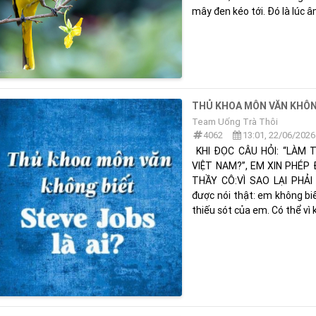
mây đen kéo tới. Đó là lúc 
THỦ KHOA MÔN VĂN KHÔNG
Team Uống Trà Thôi
4062
13:01, 22/06/2026
KHI ĐỌC CÂU HỎI: “LÀM
VIỆT NAM?”, EM XIN PHÉP
THẦY CÔ:VÌ SAO LẠI PHẢI
được nói thật: em không biế
thiếu sót của em. Có thể vì k