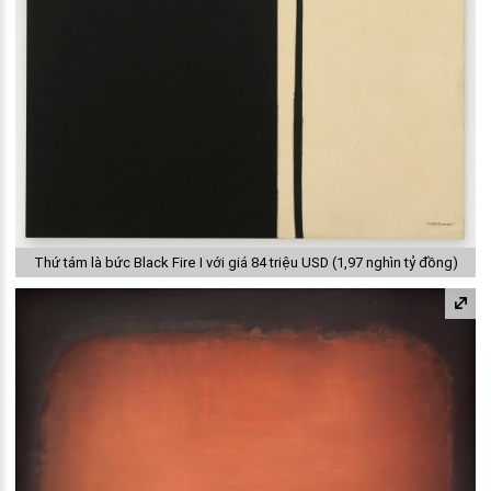
Thứ tám là bức Black Fire I với giá 84 triệu USD (1,97 nghìn tỷ đồng)