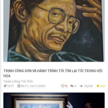
TRỊNH CÔNG SƠN VÀ HÀNH TRÌNH TÔI TÌM LẠI TÔI TRONG HỘI
HỌA
Team Uống Trà Thôi
1377
09:17, 16/11/2021
0
0
14,241
0.0