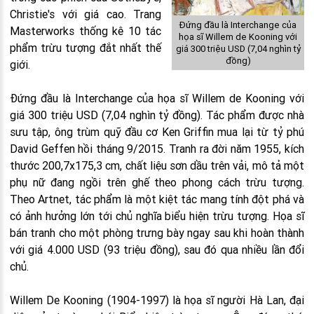
Christie's với giá cao. Trang
Đứng đầu là Interchange của
Masterworks thống kê 10 tác
họa sĩ Willem de Kooning với
phẩm trừu tượng đắt nhất thế
giá 300 triệu USD (7,04 nghìn tỷ
đồng)
giới.
Đứng đầu là Interchange của họa sĩ Willem de Kooning với
giá 300 triệu USD (7,04 nghìn tỷ đồng). Tác phẩm được nhà
sưu tập, ông trùm quỹ đầu cơ Ken Griffin mua lại từ tỷ phú
David Geffen hồi tháng 9/2015. Tranh ra đời năm 1955, kích
thước 200,7x175,3 cm, chất liệu sơn dầu trên vải, mô tả một
phụ nữ đang ngồi trên ghế theo phong cách trừu tượng.
Theo Artnet, tác phẩm là một kiệt tác mang tính đột phá và
có ảnh hưởng lớn tới chủ nghĩa biểu hiện trừu tượng. Họa sĩ
bán tranh cho một phòng trưng bày ngay sau khi hoàn thành
với giá 4.000 USD (93 triệu đồng), sau đó qua nhiều lần đổi
chủ.
Willem De Kooning (1904-1997) là họa sĩ người Hà Lan, đại