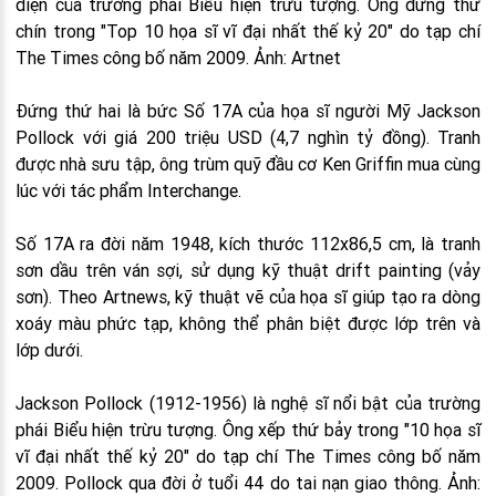
diện của trường phái Biểu hiện trừu tượng. Ông đứng thứ
chín trong "Top 10 họa sĩ vĩ đại nhất thế kỷ 20" do tạp chí
The Times công bố năm 2009. Ảnh: Artnet
Đứng thứ hai là bức Số 17A của họa sĩ người Mỹ Jackson
Pollock với giá 200 triệu USD (4,7 nghìn tỷ đồng). Tranh
được nhà sưu tập, ông trùm quỹ đầu cơ Ken Griffin mua cùng
lúc với tác phẩm Interchange.
Số 17A ra đời năm 1948, kích thước 112x86,5 cm, là tranh
sơn dầu trên ván sợi, sử dụng kỹ thuật drift painting (vảy
sơn). Theo Artnews, kỹ thuật vẽ của họa sĩ giúp tạo ra dòng
xoáy màu phức tạp, không thể phân biệt được lớp trên và
lớp dưới.
Jackson Pollock (1912-1956) là nghệ sĩ nổi bật của trường
phái Biểu hiện trừu tượng. Ông xếp thứ bảy trong "10 họa sĩ
vĩ đại nhất thế kỷ 20" do tạp chí The Times công bố năm
2009. Pollock qua đời ở tuổi 44 do tai nạn giao thông. Ảnh: