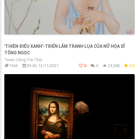
'THIÊN ĐIỂU XANH'-TRIỂN LÃM TRANH LỤA CỦA NỮ HỌA SĨ
TỐNG NGỌC
Team Uống Trà Thôi
1366
09:40, 12/11/2021
0
0
23,040
0.0