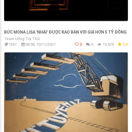
BỨC MONA LISA 'NHÁI' ĐƯỢC RAO BÁN VỚI GIÁ HƠN 5 TỶ ĐỒNG
Team Uống Trà Thôi
1361
08:58, 10/11/2021
0
0
15,529
0.0