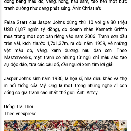
động bảng màu đỏ, vàng, hồng, nâu sẫm, tạo nên một bức
tranh dường như đang phát sáng. Ảnh: Christie's
False Start của Jasper Johns đứng thứ 10 với giá 80 triệu
USD (1,87 nghìn tỷ đồng), do doanh nhân Kenneth Griffin
mua trong một đợt bán riêng vào năm 2006. Tranh sơn dầu
trên vải, kích thước 1,7x1,37m, ra đời năm 1959, vẽ những
vệt màu đỏ, vàng, xanh dương, nâu đan xen. Theo
Masterworks, mặt tranh có những từ ngữ chỉ màu sắc tạo
sự độc đáo, tựa các câu đố, cần người xem tìm lời giải.
Jasper Johns sinh năm 1930, là họa sĩ, nhà điêu khắc và thợ
in nổi tiếng của Mỹ. Ông là một trong những nghệ sĩ còn
sống có giá tranh cao nhất thế giới. Ảnh: Artsy
Uống Trà Thôi
Theo vnexpress