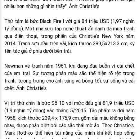
nhiều hơn những gì nhìn thấy". Ảnh: Christie's
Thứ tám là bức Black Fire I với giá 84 triệu USD (1,97 nghìn
tỷ đồng). Một nhà sưu tập nghệ thuật ẩn danh đã mua tranh
qua điện thoại, trong phiên của Christie's New York năm
2014. Tranh sơn dầu trên vải, kích thước 289,5x213,3 cm, ký
tên tác giả ở phía dưới bên trái.
Newman vẽ tranh năm 1961, khi đang đau buồn vì cái chết
của em trai. Sự tương phản màu sắc thể hiện rõ rệt trong
tranh, tượng trưng cho ánh sáng và bóng tối, sự sống và cái
chết. Ảnh: Christie's
Vị trí thứ chín là bức Số 10 với mức đấu giá 81,9 triệu USD
(1,9 nghìn tỷ đồng) vào tháng 5/2015. Tác phẩm ra đời năm
1958, kích thước 239,4 x 175,9 cm, gồm dải màu không bằng
nhau, được phân biệt bởi các sắc thái mờ ảo. Theo Christie's,
Mark Rothko thể hiện tài năng của mình khi kết hợp sống