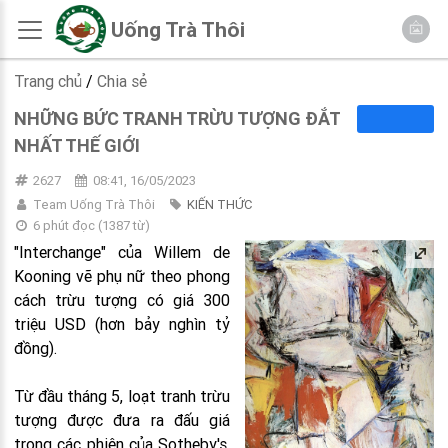
Uống Trà Thôi
Trang chủ
/
Chia sẻ
NHỮNG BỨC TRANH TRỪU TƯỢNG ĐẮT
NHẤT THẾ GIỚI
2627
08:41, 16/05/2023
Team Uống Trà Thôi
KIẾN THỨC
6 phút đọc
(
1387
từ)
"Interchange" của Willem de
Kooning vẽ phụ nữ theo phong
cách trừu tượng có giá 300
triệu USD (hơn bảy nghìn tỷ
đồng).
Từ đầu tháng 5, loạt tranh trừu
tượng được đưa ra đấu giá
trong các phiên của Sotheby's,