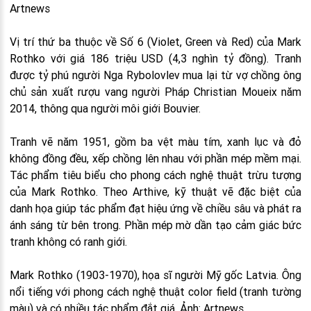
Artnews
Vị trí thứ ba thuộc về Số 6 (Violet, Green và Red) của Mark
Rothko với giá 186 triệu USD (4,3 nghìn tỷ đồng). Tranh
được tỷ phú người Nga Rybolovlev mua lại từ vợ chồng ông
chủ sản xuất rượu vang người Pháp Christian Moueix năm
2014, thông qua người môi giới Bouvier.
Tranh vẽ năm 1951, gồm ba vệt màu tím, xanh lục và đỏ
không đồng đều, xếp chồng lên nhau với phần mép mềm mại.
Tác phẩm tiêu biểu cho phong cách nghệ thuật trừu tượng
của Mark Rothko. Theo Arthive, kỹ thuật vẽ đặc biệt của
danh họa giúp tác phẩm đạt hiệu ứng về chiều sâu và phát ra
ánh sáng từ bên trong. Phần mép mờ dần tạo cảm giác bức
tranh không có ranh giới.
Mark Rothko (1903-1970), họa sĩ người Mỹ gốc Latvia. Ông
nổi tiếng với phong cách nghệ thuật color field (tranh tường
màu) và có nhiều tác phẩm đắt giá. Ảnh: Artnews