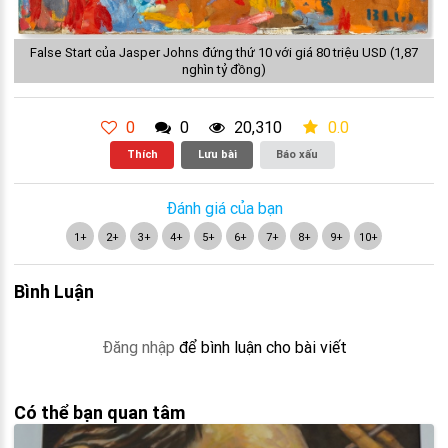
False Start của Jasper Johns đứng thứ 10 với giá 80 triệu USD (1,87
nghìn tỷ đồng)
0
0
20,310
0.0
Thích
Lưu bài
Báo xấu
Đánh giá của bạn
1+
2+
3+
4+
5+
6+
7+
8+
9+
10+
Bình Luận
Đăng nhập
để bình luận cho bài viết
Có thể bạn quan tâm