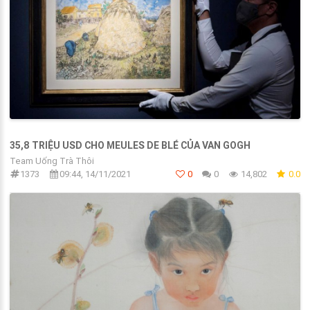
35,8 TRIỆU USD CHO MEULES DE BLÉ CỦA VAN GOGH
Team Uống Trà Thôi
1373
09:44, 14/11/2021
0
0
14,802
0.0