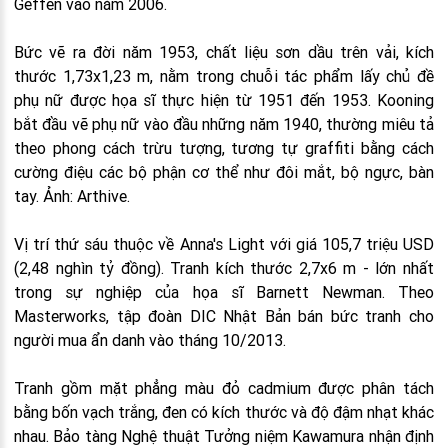
Geffen vào năm 2006.
Bức vẽ ra đời năm 1953, chất liệu sơn dầu trên vải, kích
thước 1,73x1,23 m, nằm trong chuỗi tác phẩm lấy chủ đề
phụ nữ được họa sĩ thực hiện từ 1951 đến 1953. Kooning
bắt đầu vẽ phụ nữ vào đầu những năm 1940, thường miêu tả
theo phong cách trừu tượng, tương tự graffiti bằng cách
cường điệu các bộ phận cơ thể như đôi mắt, bộ ngực, bàn
tay. Ảnh: Arthive.
Vị trí thứ sáu thuộc về Anna's Light với giá 105,7 triệu USD
(2,48 nghìn tỷ đồng). Tranh kích thước 2,7x6 m - lớn nhất
trong sự nghiệp của họa sĩ Barnett Newman. Theo
Masterworks, tập đoàn DIC Nhật Bản bán bức tranh cho
người mua ẩn danh vào tháng 10/2013.
Tranh gồm mặt phẳng màu đỏ cadmium được phân tách
bằng bốn vạch trắng, đen có kích thước và độ đậm nhạt khác
nhau. Bảo tàng Nghệ thuật Tưởng niệm Kawamura nhận định