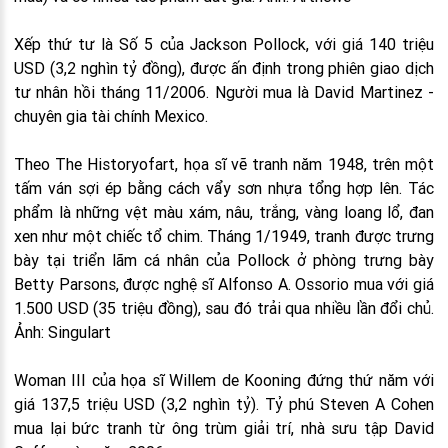
Xếp thứ tư là Số 5 của Jackson Pollock, với giá 140 triệu
USD (3,2 nghìn tỷ đồng), được ấn định trong phiên giao dịch
tư nhân hồi tháng 11/2006. Người mua là David Martinez -
chuyên gia tài chính Mexico.
Theo The Historyofart, họa sĩ vẽ tranh năm 1948, trên một
tấm ván sợi ép bằng cách vẩy sơn nhựa tổng hợp lên. Tác
phẩm là những vệt màu xám, nâu, trắng, vàng loang lổ, đan
xen như một chiếc tổ chim. Tháng 1/1949, tranh được trưng
bày tại triển lãm cá nhân của Pollock ở phòng trưng bày
Betty Parsons, được nghệ sĩ Alfonso A. Ossorio mua với giá
1.500 USD (35 triệu đồng), sau đó trải qua nhiều lần đổi chủ.
Ảnh: Singulart
Woman III của họa sĩ Willem de Kooning đứng thứ năm với
giá 137,5 triệu USD (3,2 nghìn tỷ). Tỷ phú Steven A Cohen
mua lại bức tranh từ ông trùm giải trí, nhà sưu tập David