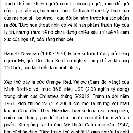
tranh khổ lớn khiến người xem bị choáng ngợp, màu đỏ gợi
cảm giác ấm áp, bình yên. Tiêu đề tranh được lấy theo tên
của mẹ họa sĩ - bà Anna - qua đời ba năm trước khi tác phẩm
ra đời. "Bức họa thoạt nhìn có vẻ là sản phẩm thuần túy của
lý trí, nhưng thực tế nó chứa đựng chiều sâu trí tuệ và cảm
xúc của họa sĩ", bảo tàng nhận xét.
Barnett Newman (1905-1970) là họa sĩ trừu tượng nổi tiếng
người Mỹ, gốc Do Thái. Suốt sự nghiệp, ông chỉ vẽ khoảng
120 bức, sáu lần triển lãm. Ảnh: Artsy
Xếp thứ bảy là bức Orange, Red, Yellow (Cam, đỏ, vàng) của
Mark Rothko với mức 86,8 triệu USD (2,03 nghìn tỷ đồng)
trong phiên của Christie's tháng 5/2012. Tranh ra đời năm
1961, kích thước 236,2 x 206,4 cm, mô tả những vệt màu
không đồng đều. Theo Guardian, họa sĩ dùng các mảng màu,
chiều sâu không gian để thu hút người xem đối thoại với tác
phẩm. Khi giảng tại trường Mỹ thuật California năm 1947,
họa sĩ nhận định: "Bức tranh thú vị nhất là giúp người ta nghĩ