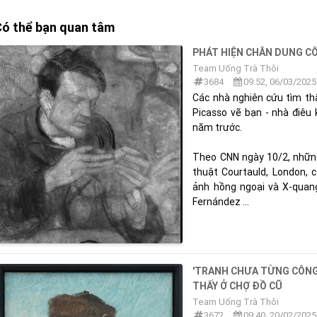
ó thể bạn quan tâm
PHÁT HIỆN CHÂN DUNG CÔ
Team Uống Trà Thôi
3684
09:52, 06/03/2025
Các nhà nghiên cứu tìm thấ
Picasso vẽ bạn - nhà điêu
năm trước.
Theo CNN ngày 10/2, nhữn
thuật Courtauld, London, 
ảnh hồng ngoại và X-quan
Fernández ...
'TRANH CHƯA TỪNG CÔNG
THẤY Ở CHỢ ĐỒ CŨ
Team Uống Trà Thôi
3672
09:40, 20/02/2025