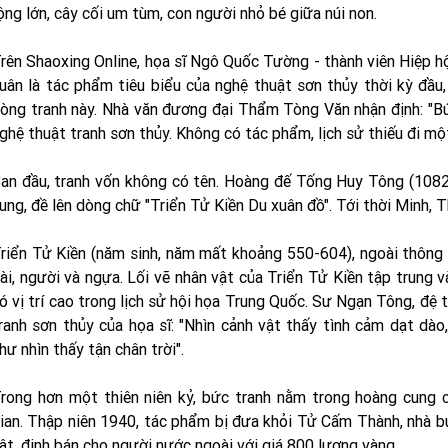
ộng lớn, cây cối um tùm, con người nhỏ bé giữa núi non.
rên Shaoxing Online, họa sĩ Ngô Quốc Tường - thành viên Hiệp h
uân là tác phẩm tiêu biểu của nghệ thuật sơn thủy thời kỳ đầu
òng tranh này. Nhà văn đương đại Thẩm Tòng Văn nhận định: "Bứ
ghệ thuật tranh sơn thủy. Không có tác phẩm, lịch sử thiếu đi mộ
an đầu, tranh vốn không có tên. Hoàng đế Tống Huy Tông (108
ung, đề lên dòng chữ "Triển Tử Kiền Du xuân đồ". Tới thời Minh, 
riển Tử Kiền (năm sinh, năm mất khoảng 550-604), ngoài thông t
ài, người và ngựa. Lối vẽ nhân vật của Triển Tử Kiền tập trung và
ó vị trí cao trong lịch sử hội họa Trung Quốc. Sư Ngạn Tông, đệ
ranh sơn thủy của họa sĩ: "Nhìn cảnh vật thấy tình cảm dạt dào
hư nhìn thấy tận chân trời".
rong hơn một thiên niên kỷ, bức tranh nằm trong hoàng cung cá
ian. Thập niên 1940, tác phẩm bị đưa khỏi Tử Cấm Thành, nhà
ật, định bán cho người nước ngoài với giá 800 lượng vàng.