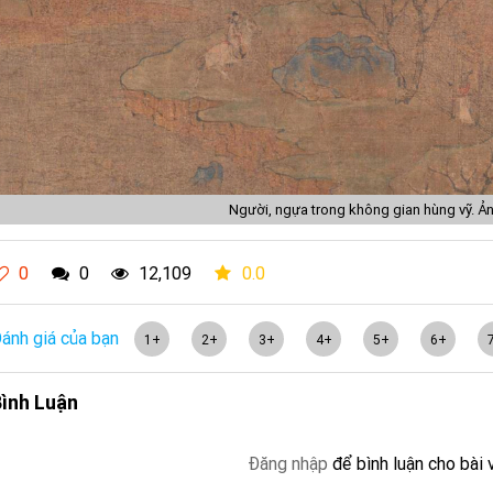
Người, ngựa trong không gian hùng vỹ. Ả
0
0
12,109
0.0
ánh giá của bạn
1+
2+
3+
4+
5+
6+
ình Luận
Đăng nhập
để bình luận cho bài 