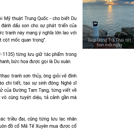
ội Mỹ thuật Trung Quốc - cho biết Du
, đánh dấu son cho sự phát triển của
c tranh này mang ý nghĩa lớn lao với
t cột mốc quan trọng".
Giúp Uống Trà Thôi tốt
hơn mỗi ngày
2-1135) từng lưu giữ tác phẩm trong
Thanh, bức họa được gọi là Du xuân.
hạo tranh sơn thủy, ông giỏi vẽ đình
o chi tiết, tạo sự sinh động. Nghệ sĩ
 tử của Đường Tam Tạng, từng viết về
, vô cùng tuyệt diệu, tả cảnh gần mà
c triều đại, cũng từng lưu lạc nhân
 buôn đồ cổ Mã Tế Xuyên mua được cổ