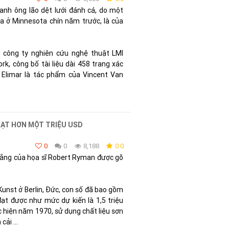
anh ông lão dệt lưới đánh cá, do một
 ở Minnesota chín năm trước, là của
công ty nghiên cứu nghệ thuật LMI
rk, công bố tài liệu dài 458 trang xác
 Elimar là tác phẩm của Vincent Van
ẠT HƠN MỘT TRIỆU USD
0
0
8,188
0.0
rắng của họa sĩ Robert Ryman được gõ
Kunst ở Berlin, Đức, con số đã bao gồm
đạt được như mức dự kiến là 1,5 triệu
c hiện năm 1970, sử dụng chất liệu sơn
ải ...