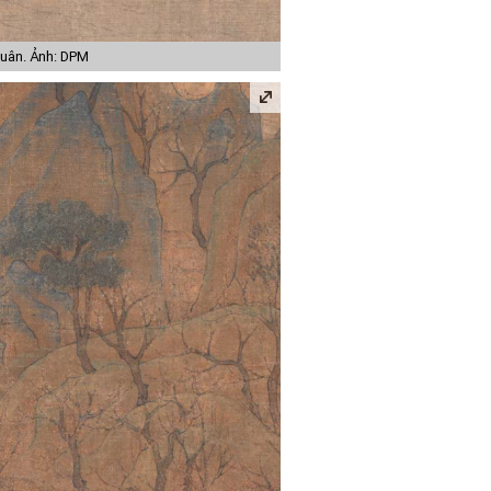
uân. Ảnh: DPM