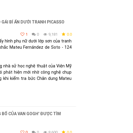
 GÁI BÍ ẨN DƯỚI TRANH PICASSO
1
0
9,181
0.0
y hình phụ nữ dưới lớp sơn của tranh
 khắc Mateu Fernández de Soto - 124
g nhà sử học nghệ thuật của Viện Mỹ
có phát hiện mới nhờ công nghệ chụp
g khi kiểm tra bức Chân dung Mateu
 BỐ CỦA VAN GOGH' ĐƯỢC TÌM
0
0
8,600
0.0