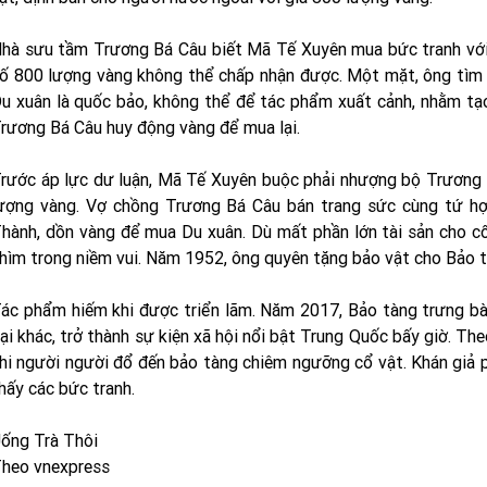
hà sưu tầm Trương Bá Câu biết Mã Tế Xuyên mua bức tranh với g
ố 800 lượng vàng không thể chấp nhận được. Một mặt, ông tìm c
u xuân là quốc bảo, không thể để tác phẩm xuất cảnh, nhằm tạ
rương Bá Câu huy động vàng để mua lại.
rước áp lực dư luận, Mã Tế Xuyên buộc phải nhượng bộ Trương B
ượng vàng. Vợ chồng Trương Bá Câu bán trang sức cùng tứ h
hành, dồn vàng để mua Du xuân. Dù mất phần lớn tài sản cho c
hìm trong niềm vui. Năm 1952, ông quyên tặng bảo vật cho Bảo 
ác phẩm hiếm khi được triển lãm. Năm 2017, Bảo tàng trưng b
ại khác, trở thành sự kiện xã hội nổi bật Trung Quốc bấy giờ. The
hi người người đổ đến bảo tàng chiêm ngưỡng cổ vật. Khán giả 
hấy các bức tranh.
ống Trà Thôi
heo vnexpress