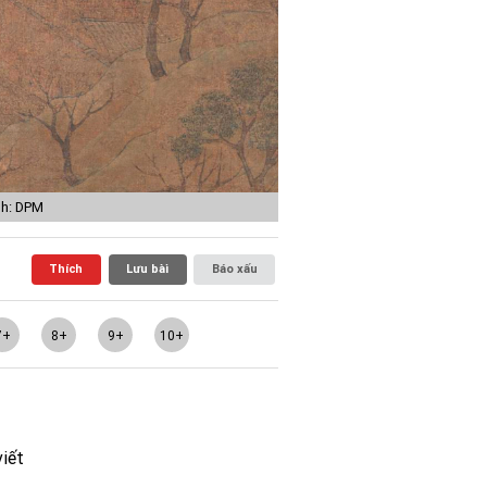
nh: DPM
Thích
Lưu bài
Báo xấu
7+
8+
9+
10+
viết