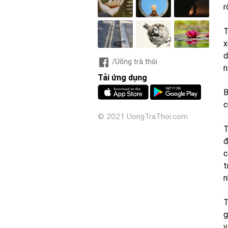
r
T
x
d
/Uống trà thôi
n
Tải ứng dụng
B
c
© 2021 UongTraThoi.com
T
đ
c
t
n
T
g
v