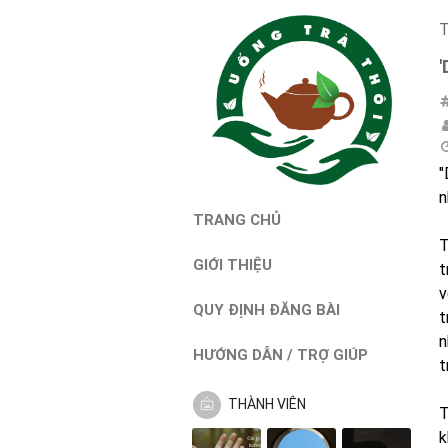
T
"
n
TRANG CHỦ
T
GIỚI THIỆU
t
v
QUY ĐỊNH ĐĂNG BÀI
t
n
HƯỚNG DẪN / TRỢ GIÚP
t
THÀNH VIÊN
T
k