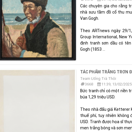
Các chuyên gia cho rằng tr
nhà sưu tầm đồ cổ thu mua
Van Gogh.
Theo ARTnews ngày 29/1, 
Group International, New Yo
định tranh sơn dầu có tên
Gogh (1853 ...
TÁC PHẨM TRẮNG TRƠN Đ
Team Uống Trà Thôi
3668
11:39, 13/02/2025
Bức tranh chỉ có một nền t
búa 1,29 triệu USD.
Theo nhà đấu giá Ketterer 
thuế phí, tuy nhiên không 
USD. Tranh được họa sĩ thự
men trắng bóng và sơn men c