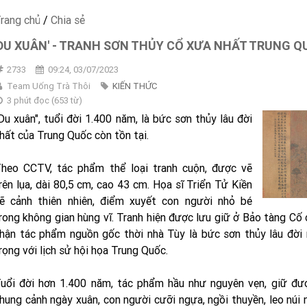
rang chủ
/
Chia sẻ
'DU XUÂN' - TRANH SƠN THỦY CỔ XƯA NHẤT TRUNG 
2733
09:24, 03/07/2023
Team Uống Trà Thôi
KIẾN THỨC
3 phút đọc
(
653
từ)
Du xuân", tuổi đời 1.400 năm, là bức sơn thủy lâu đời
hất của Trung Quốc còn tồn tại.
heo CCTV, tác phẩm thể loại tranh cuộn, được vẽ
rên lụa, dài 80,5 cm, cao 43 cm. Họa sĩ Triển Tử Kiền
ẽ cảnh thiên nhiên, điểm xuyết con người nhỏ bé
rong không gian hùng vĩ. Tranh hiện được lưu giữ ở Bảo tàng Cố 
hận tác phẩm nguồn gốc thời nhà Tùy là bức sơn thủy lâu đời 
rọng với lịch sử hội họa Trung Quốc.
uổi đời hơn 1.400 năm, tác phẩm hầu như nguyên vẹn, giữ đư
hung cảnh ngày xuân, con người cưỡi ngựa, ngồi thuyền, leo núi