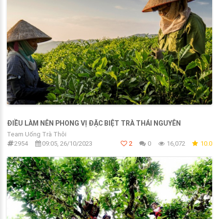
ĐIỀU LÀM NÊN PHONG VỊ ĐẶC BIỆT TRÀ THÁI NGUYÊN
Team Uống Trà Thôi
2954
09:05, 26/10/2023
2
0
16,072
10.0