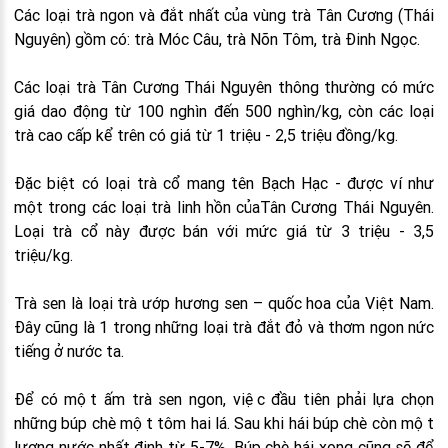
Các loại trà ngon và đắt nhất của vùng trà Tân Cương (Thái
Nguyên) gồm có: trà Móc Câu, trà Nõn Tôm, trà Đinh Ngọc.
Các loại trà Tân Cương Thái Nguyên thông thường có mức
giá dao động từ 100 nghìn đến 500 nghìn/kg, còn các loại
trà cao cấp kể trên có giá từ 1 triệu - 2,5 triệu đồng/kg.
Đặc biệt có loại trà cổ mang tên Bạch Hạc - được ví như
một trong các loại trà linh hồn củaTân Cương Thái Nguyên.
Loại trà cổ này được bán với mức giá từ 3 triệu - 3,5
triệu/kg.
Trà sen là loại trà ướp hương sen – quốc hoa của Việt Nam.
Đây cũng là 1 trong những loại trà đắt đỏ và thơm ngon nức
tiếng ở nước ta.
Để có một ấm trà sen ngon, việc đầu tiên phải lựa chọn
những búp chè một tôm hai lá. Sau khi hái búp chè còn một
lượng nước nhất định từ 5-7%. Búp chè hái xong cũng sẽ để