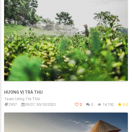
HƯƠNG VỊ TRÀ THU
Team Uống Trà Thôi
2957
09:07, 30/10/2023
2
0
14,192
0.0