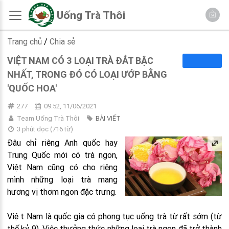
Uống Trà Thôi
Trang chủ
/
Chia sẻ
VIỆT NAM CÓ 3 LOẠI TRÀ ĐẮT BẬC
NHẤT, TRONG ĐÓ CÓ LOẠI ƯỚP BẰNG
'QUỐC HOA'
277
09:52, 11/06/2021
Team Uống Trà Thôi
BÀI VIẾT
3 phút đọc
(
716
từ)
Đâu chỉ riêng Anh quốc hay
Trung Quốc mới có trà ngon,
Việt Nam cũng có cho riêng
mình những loại trà mang
hương vị thơm ngon đặc trưng.
Việt Nam là quốc gia có phong tục uống trà từ rất sớm (từ
thế kỷ 9). Việc thưởng thức những loại trà ngon đã trở thành