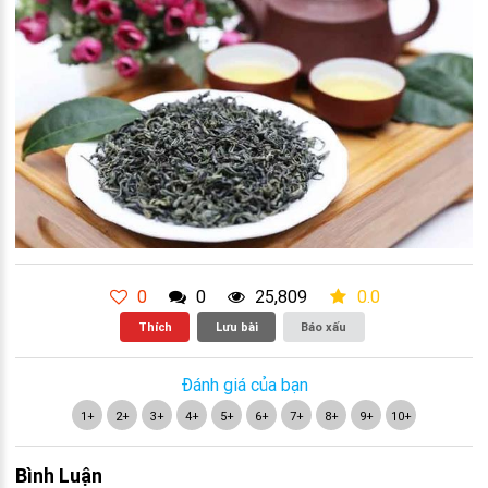
0
0
25,809
0.0
Thích
Lưu bài
Báo xấu
Đánh giá của bạn
1+
2+
3+
4+
5+
6+
7+
8+
9+
10+
Bình Luận