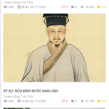
Team Uống Trà Thôi
2966
08:40, 03/11/2023
1
0
14,356
0.0
KÝ SỰ: NỬA BÌNH NƯỚC NAM LINH
Team Uống Trà Thôi
2965
16:00, 02/11/2023
2
0
13,158
0.0