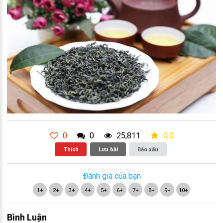
0
0
25,811
0.0
Thích
Lưu bài
Báo xấu
Đánh giá của bạn
1+
2+
3+
4+
5+
6+
7+
8+
9+
10+
Bình Luận