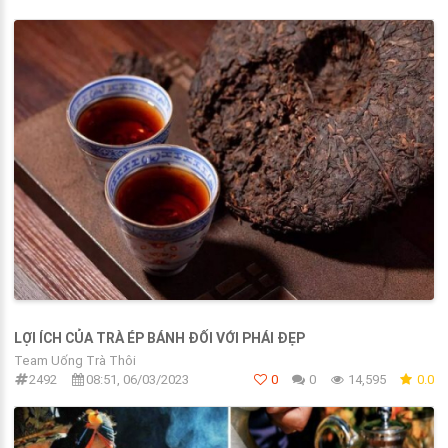
LỢI ÍCH CỦA TRÀ ÉP BÁNH ĐỐI VỚI PHÁI ĐẸP
Team Uống Trà Thôi
2492
08:51, 06/03/2023
0
0
14,595
0.0