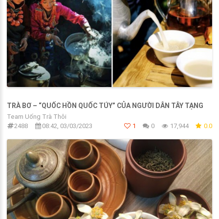
TRÀ BƠ – “QUỐC HỒN QUỐC TÚY” CỦA NGƯỜI DÂN TÂY TẠNG
Team Uống Trà Thôi
2488
08:42, 03/03/2023
1
0
17,944
0.0