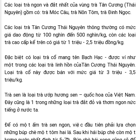
Các loại trà ngon và đắt nhất của vùng trà Tân Cương (Thái
Nguyên) gồm có: trà Móc Câu, trà Nõn Tôm, trà Đinh Ngọc.
Các loại trà Tân Cương Thái Nguyên thông thường có mức
giá dao động từ 100 nghìn đến 500 nghìn/kg, còn các loại
trà cao cấp kể trên có giá từ 1 triệu - 2,5 triệu đồng/kg.
Đặc biệt có loại trà cổ mang tên Bạch Hạc - được ví như
một trong các loại trà linh hồn củaTân Cương Thái Nguyên.
Loại trà cổ này được bán với mức giá từ 3 triệu - 3,5
triệu/kg.
Trà sen là loại trà ướp hương sen – quốc hoa của Việt Nam.
Đây cũng là 1 trong những loại trà đắt đỏ và thơm ngon nức
tiếng ở nước ta.
Để có một ấm trà sen ngon, việc đầu tiên phải lựa chọn
những búp chè một tôm hai lá. Sau khi hái búp chè còn một
lượng nước nhất định từ 5-7%. Búp chè hái xong cũng sẽ để