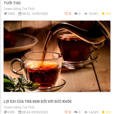
TUỔI THỌ
Team Uống Trà Thôi
2504
08:32, 13/03/2023
0
0
16,941
0.0
LỢI ÍCH CỦA TRÀ ĐEN ĐỐI VỚI SỨC KHỎE
Team Uống Trà Thôi
2495
08:34, 09/03/2023
0
0
14,629
0.0