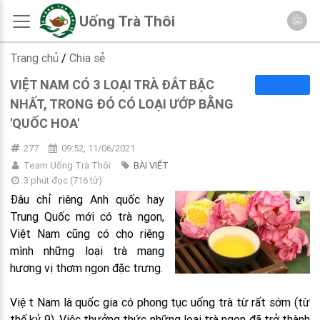
Uống Trà Thôi
Trang chủ
/
Chia sẻ
VIỆT NAM CÓ 3 LOẠI TRÀ ĐẮT BẬC
NHẤT, TRONG ĐÓ CÓ LOẠI ƯỚP BẰNG
'QUỐC HOA'
277
09:52, 11/06/2021
Team Uống Trà Thôi
BÀI VIẾT
3 phút đọc
(
716
từ)
Đâu chỉ riêng Anh quốc hay
Trung Quốc mới có trà ngon,
Việt Nam cũng có cho riêng
mình những loại trà mang
hương vị thơm ngon đặc trưng.
Việt Nam là quốc gia có phong tục uống trà từ rất sớm (từ
thế kỷ 9). Việc thưởng thức những loại trà ngon đã trở thành