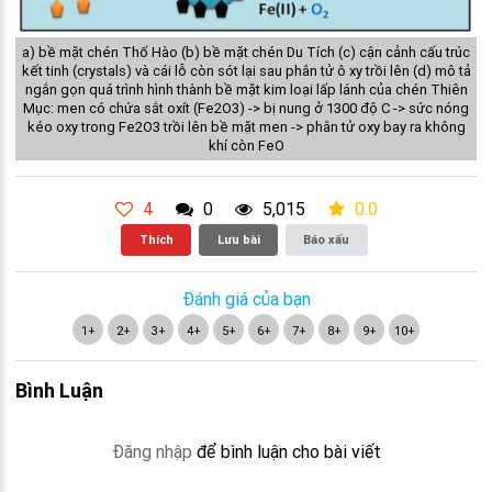
a) bề mặt chén Thố Hào (b) bề mặt chén Du Tích (c) cận cảnh cấu trúc
kết tinh (crystals) và cái lỗ còn sót lại sau phân tử ô xy trồi lên (d) mô tả
ngắn gọn quá trình hình thành bề mặt kim loại lấp lánh của chén Thiên
Mục: men có chứa sắt oxít (Fe2O3) -> bị nung ở 1300 độ C -> sức nóng
kéo oxy trong Fe2O3 trồi lên bề mặt men -> phân tử oxy bay ra không
khí còn FeO
4
0
5,015
0.0
Thích
Lưu bài
Báo xấu
Đánh giá của bạn
1+
2+
3+
4+
5+
6+
7+
8+
9+
10+
Bình Luận
Đăng nhập
để bình luận cho bài viết