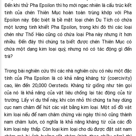
Đến khi thử Pha Epsilon thì họ mới ngạc nhiên là cấu trúc kết
tinh của chén Thiên Mục hoàn toàn trùng khớp với Pha
Epsilon này. Đặc biệt là bề mặt loại chén Du Tích có chứa
một lượng tinh khiết Pha Epsilon, trong khi đó thì các loại
chén như Thố Hào cũng có chứa loại Pha này nhưng ít hơn
nhiều. Đến đây thì chúng ta biết được chén Thiên Mục có
chứa một dạng kim loại quý, nhưng nó có tác động gì đến
trà?
Trong bài nghiên cứu thì các nhà nghiên cứu có nêu một đặc
tính của Pha Epsilon là có khả năng kháng từ (coercivity)
cao, lên đến 20,000 Oersteds. Kháng từ giống như tên gọi
của nó là khả năng của vật liệu chống lại tác động của từ
trường. Lấy ví dụ thế này, khi còn nhỏ thì chúng ta hay dùng
cục nam châm để hút các vật bằng kim loại. Một số đồ vật
kim loại nếu để nam châm chừng vài ngày thì nó cũng thành
nam châm luôn, có nghĩa là khả năng kháng từ của các đồ
kim loại này thấp. Còn loại kim loại cho dù được đặt sát nam