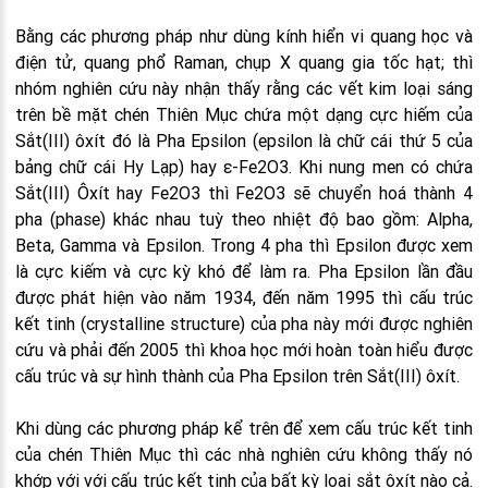
Bằng các phương pháp như dùng kính hiển vi quang học và
điện tử, quang phổ Raman, chụp X quang gia tốc hạt; thì
nhóm nghiên cứu này nhận thấy rằng các vết kim loại sáng
trên bề mặt chén Thiên Mục chứa một dạng cực hiếm của
Sắt(III) ôxít đó là Pha Epsilon (epsilon là chữ cái thứ 5 của
bảng chữ cái Hy Lạp) hay ε-Fe2O3. Khi nung men có chứa
Sắt(III) Ôxít hay Fe2O3 thì Fe2O3 sẽ chuyển hoá thành 4
pha (phase) khác nhau tuỳ theo nhiệt độ bao gồm: Alpha,
Beta, Gamma và Epsilon. Trong 4 pha thì Epsilon được xem
là cực kiếm và cực kỳ khó để làm ra. Pha Epsilon lần đầu
được phát hiện vào năm 1934, đến năm 1995 thì cấu trúc
kết tinh (crystalline structure) của pha này mới được nghiên
cứu và phải đến 2005 thì khoa học mới hoàn toàn hiểu được
cấu trúc và sự hình thành của Pha Epsilon trên Sắt(III) ôxít.
Khi dùng các phương pháp kể trên để xem cấu trúc kết tinh
của chén Thiên Mục thì các nhà nghiên cứu không thấy nó
khớp với với cấu trúc kết tinh của bất kỳ loại sắt ôxít nào cả.