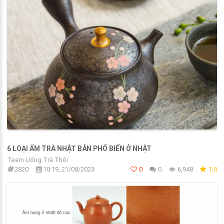
6 LOẠI ẤM TRÀ NHẬT BẢN PHỔ BIẾN Ở NHẬT
Team Uống Trà Thôi
2820
10:19, 21/08/2023
0
0
6,948
1.0