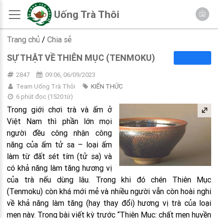
Uống Trà Thôi
Trang chủ
/
Chia sẻ
SỰ THẬT VỀ THIÊN MỤC (TENMOKU)
2847
09:06, 06/09/2023
Team Uống Trà Thôi
KIẾN THỨC
6 phút đọc
(
1520
từ)
Trong giới chơi trà và ấm ở
Việt Nam thì phần lớn mọi
người đều công nhận công
năng của ấm tử sa – loại ấm
làm từ đất sét tím (tử sa) và
có khả năng làm tăng hương vị
của trà nếu dùng lâu. Trong khi đó chén Thiên Mục
(Tenmoku) còn khá mới mẻ và nhiều người vẫn còn hoài nghi
về khả năng làm tăng (hay thay đổi) hương vị trà của loại
men này. Trong bài viết kỳ trước “Thiên Mục: chất men huyền