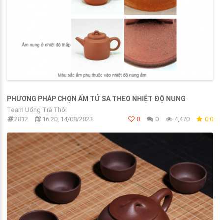
PHƯƠNG PHÁP CHỌN ẤM TỬ SA THEO NHIỆT ĐỘ NUNG
Team Uống Trà Thôi
2812
16:20, 14/08/2023
0
0
4,470
0.0