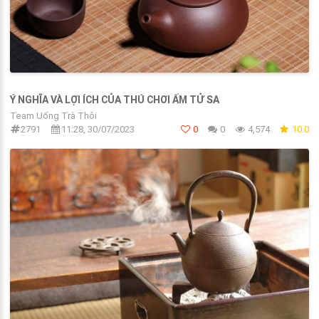
Ý NGHĨA VÀ LỢI ÍCH CỦA THÚ CHƠI ẤM TỬ SA
Team Uống Trà Thôi
2791
11:28, 30/07/2023
0
0
4,574
10.0