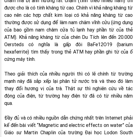
châm mà bị ảnh hưởng rất chậm (tính theo nhiều năm) thì
được cho là có tính kháng từ cao. Chính vì khả năng kháng từ
cao nên các hợp chất kim loại có khả năng kháng từ cao
thường được sử dụng để làm nam châm vĩnh cửu (ứng dụng
của bao gồm nam châm cửa tủ lạnh hay phần từ của thẻ
ATM). Khả năng kháng từ của chén Du Tích lên đến 20.000
Oersteds có nghĩa là gấp đôi BaFe12O19 (barium
hexaferrite) tìm thấy trong thẻ ATM hay phần ghi từ của ổ
cứng máy tính.
Theo giải thích của nhiều người thì có lẽ chính từ trường
mạnh này đã sắp xếp lại phân tử nước trà và theo đó làm
thay đổi hương vị của trà. Thật sự thì nghiên cứu về tác
động của điện, từ trường hay điện từ đã có từ nhiều năm
qua.
Đầy đủ và có nhiều nguồn dẫn chứng nhất trên Internet phải
kể đến bài viết “Magnetic and electric effects on water” của
Giáo sư Martin Chaplin của trường Đại học Lodon South