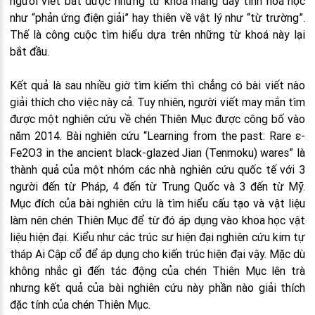
người viết bắt được những từ khoá mang đầy tính hoá học
như “phản ứng điện giải” hay thiên về vật lý như “từ trường”.
Thế là công cuộc tìm hiểu dựa trên những từ khoá này lại
bắt đầu.
Kết quả là sau nhiều giờ tìm kiếm thì chẳng có bài viết nào
giải thích cho việc này cả. Tuy nhiên, người viết may mắn tìm
được một nghiên cứu về chén Thiên Mục được công bố vào
năm 2014. Bài nghiên cứu “Learning from the past: Rare ε-
Fe2O3 in the ancient black-glazed Jian (Tenmoku) wares” là
thành quả của một nhóm các nhà nghiên cứu quốc tế với 3
người đến từ Pháp, 4 đến từ Trung Quốc và 3 đến từ Mỹ.
Mục đích của bài nghiên cứu là tìm hiểu cấu tạo và vật liệu
làm nên chén Thiên Mục để từ đó áp dụng vào khoa học vật
liệu hiện đại. Kiểu như các trúc sư hiện đại nghiên cứu kim tự
tháp Ai Cập cổ để áp dụng cho kiến trúc hiện đại vậy. Mặc dù
không nhắc gì đến tác động của chén Thiên Mục lên trà
nhưng kết quả của bài nghiên cứu này phần nào giải thích
đặc tính của chén Thiên Mục.