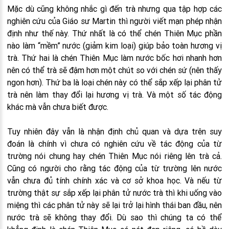
Mặc dù cũng không nhắc gì đến trà nhưng qua tập hợp các
nghiên cứu của Giáo sư Martin thì người viết mạn phép nhận
định như thế này. Thứ nhất là có thể chén Thiên Mục phần
nào làm “mềm” nước (giảm kim loại) giúp bảo toàn hương vị
trà. Thứ hai là chén Thiên Mục làm nước bốc hơi nhanh hơn
nên có thể trà sẽ đậm hơn một chút so với chén sứ (nên thấy
ngon hơn). Thứ ba là loại chén này có thể sắp xếp lại phân tử
trà nên làm thay đổi lại hương vị trà. Và một số tác động
khác mà vẫn chưa biết được.
Tuy nhiên đây vẫn là nhận định chủ quan và dựa trên suy
đoán là chính vì chưa có nghiên cứu về tác động của từ
trường nói chung hay chén Thiên Mục nói riêng lên trà cả.
Cũng có người cho rằng tác động của từ trường lên nước
vẫn chưa đủ tính chính xác và cơ sở khoa học. Và nếu từ
trường thật sự sắp xếp lại phân tử nước trà thì khi uống vào
miệng thì các phân tử này sẽ lại trở lại hình thái ban đầu, nên
nước trà sẽ không thay đổi. Dù sao thì chúng ta có thể