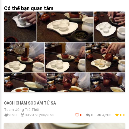
Có thể bạn quan tâm
CÁCH CHĂM SÓC ẤM TỬ SA
Team Uống Trà Thôi
2828
09:29, 28/08/2023
0
0
4,285
0.0