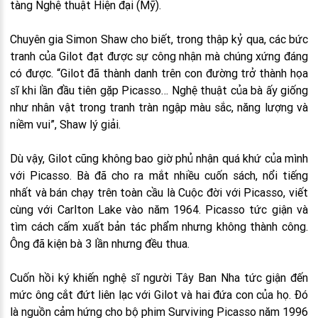
tàng Nghệ thuật Hiện đại (Mỹ).
Chuyên gia Simon Shaw cho biết, trong thập kỷ qua, các bức
tranh của Gilot đạt được sự công nhận mà chúng xứng đáng
có được. “Gilot đã thành danh trên con đường trở thành họa
sĩ khi lần đầu tiên gặp Picasso… Nghệ thuật của bà ấy giống
như nhân vật trong tranh tràn ngập màu sắc, năng lượng và
niềm vui”, Shaw lý giải.
Dù vậy, Gilot cũng không bao giờ phủ nhận quá khứ của mình
với Picasso. Bà đã cho ra mắt nhiều cuốn sách, nổi tiếng
nhất và bán chạy trên toàn cầu là Cuộc đời với Picasso, viết
cùng với Carlton Lake vào năm 1964. Picasso tức giận và
tìm cách cấm xuất bản tác phẩm nhưng không thành công.
Ông đã kiện bà 3 lần nhưng đều thua.
Cuốn hồi ký khiến nghệ sĩ người Tây Ban Nha tức giận đến
mức ông cắt đứt liên lạc với Gilot và hai đứa con của họ. Đó
là nguồn cảm hứng cho bộ phim Surviving Picasso năm 1996