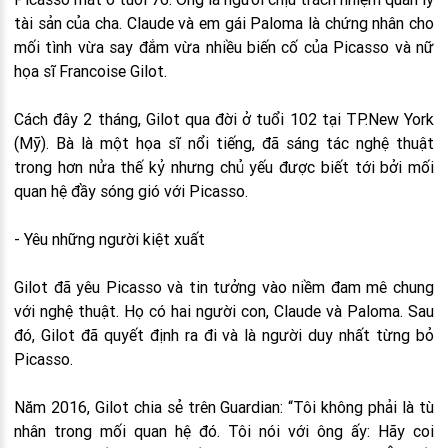
tài sản của cha. Claude và em gái Paloma là chứng nhân cho
mối tình vừa say đắm vừa nhiều biến cố của Picasso và nữ
họa sĩ Francoise Gilot.
Cách đây 2 tháng, Gilot qua đời ở tuổi 102 tại TP.New York
(Mỹ). Bà là một họa sĩ nổi tiếng, đã sáng tác nghệ thuật
trong hơn nửa thế kỷ nhưng chủ yếu được biết tới bởi mối
quan hệ đầy sóng gió với Picasso.
- Yêu những người kiệt xuất
Gilot đã yêu Picasso và tin tưởng vào niềm đam mê chung
với nghệ thuật. Họ có hai người con, Claude và Paloma. Sau
đó, Gilot đã quyết định ra đi và là người duy nhất từng bỏ
Picasso.
Năm 2016, Gilot chia sẻ trên Guardian: “Tôi không phải là tù
nhân trong mối quan hệ đó. Tôi nói với ông ấy: Hãy coi