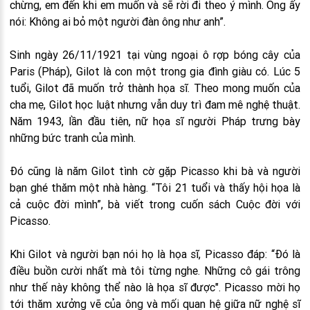
chừng, em đến khi em muốn và sẽ rời đi theo ý mình. Ông ấy
nói: Không ai bỏ một người đàn ông như anh”.
Sinh ngày 26/11/1921 tại vùng ngoại ô rợp bóng cây của
Paris (Pháp), Gilot là con một trong gia đình giàu có. Lúc 5
tuổi, Gilot đã muốn trở thành họa sĩ. Theo mong muốn của
cha mẹ, Gilot học luật nhưng vẫn duy trì đam mê nghệ thuật.
Năm 1943, lần đầu tiên, nữ họa sĩ người Pháp trưng bày
những bức tranh của mình.
Đó cũng là năm Gilot tình cờ gặp Picasso khi bà và người
bạn ghé thăm một nhà hàng. “Tôi 21 tuổi và thấy hội họa là
cả cuộc đời mình”, bà viết trong cuốn sách Cuộc đời với
Picasso.
Khi Gilot và người bạn nói họ là họa sĩ, Picasso đáp: “Đó là
điều buồn cười nhất mà tôi từng nghe. Những cô gái trông
như thế này không thể nào là họa sĩ được". Picasso mời họ
tới thăm xưởng vẽ của ông và mối quan hệ giữa nữ nghệ sĩ