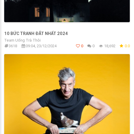
10 BỨC TRANH ĐẮT NHẤT 2024
Team Uống Trà Thôi
3618
09:04, 23/12/2024
0
0
18,692
0.0