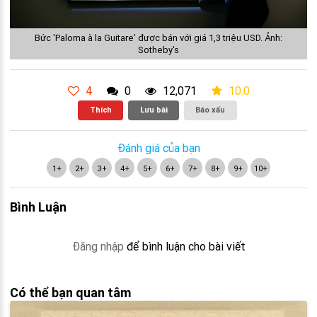
Bức 'Paloma à la Guitare' được bán với giá 1,3 triệu USD. Ảnh:
Sotheby's
4
0
12,071
10.0
Thích
Lưu bài
Báo xấu
Đánh giá của bạn
1+
2+
3+
4+
5+
6+
7+
8+
9+
10+
Bình Luận
Đăng nhập
để bình luận cho bài viết
Có thể bạn quan tâm