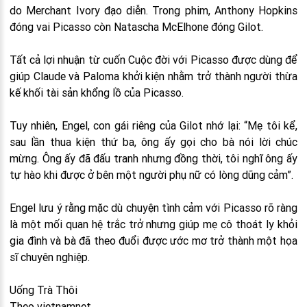
do Merchant Ivory đạo diễn. Trong phim, Anthony Hopkins
đóng vai Picasso còn Natascha McElhone đóng Gilot.
Tất cả lợi nhuận từ cuốn Cuộc đời với Picasso được dùng để
giúp Claude và Paloma khởi kiện nhằm trở thành người thừa
kế khối tài sản khổng lồ của Picasso.
Tuy nhiên, Engel, con gái riêng của Gilot nhớ lại: “Mẹ tôi kể,
sau lần thua kiện thứ ba, ông ấy gọi cho bà nói lời chúc
mừng. Ông ấy đã đấu tranh nhưng đồng thời, tôi nghĩ ông ấy
tự hào khi được ở bên một người phụ nữ có lòng dũng cảm”.
Engel lưu ý rằng mặc dù chuyện tình cảm với Picasso rõ ràng
là một mối quan hệ trắc trở nhưng giúp mẹ cô thoát ly khỏi
gia đình và bà đã theo đuổi được ước mơ trở thành một họa
sĩ chuyên nghiệp.
Uống Trà Thôi
Theo vietnamnet