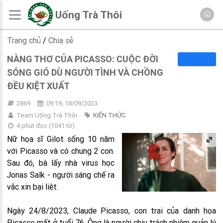
Uống Trà Thôi
Trang chủ
/
Chia sẻ
NÀNG THƠ CỦA PICASSO: CUỘC ĐỜI
SÓNG GIÓ DÙ NGƯỜI TÌNH VÀ CHỒNG
ĐỀU KIỆT XUẤT
2869
09:19, 18/09/2023
Team Uống Trà Thôi
KIẾN THỨC
4 phút đọc
(
1041
từ)
Nữ họa sĩ Gilot sống 10 năm
với Picasso và có chung 2 con.
Sau đó, bà lấy nhà virus học
Jonas Salk - người sáng chế ra
vắc xin bại liệt.
Ngày 24/8/2023, Claude Picasso, con trai của danh họa
Picasso mất ở tuổi 76. Ông là người chịu trách nhiệm quản lý