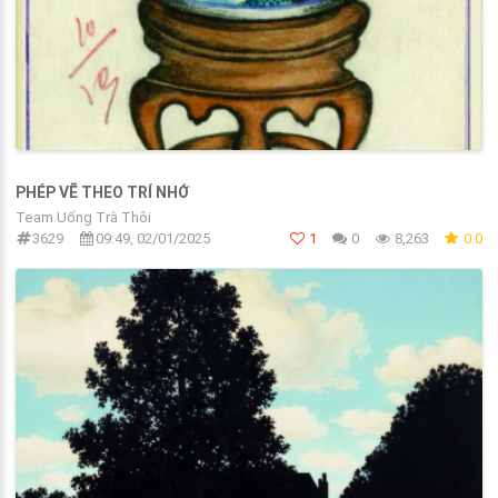
PHÉP VẼ THEO TRÍ NHỚ
Team Uống Trà Thôi
3629
09:49, 02/01/2025
1
0
8,263
0.0