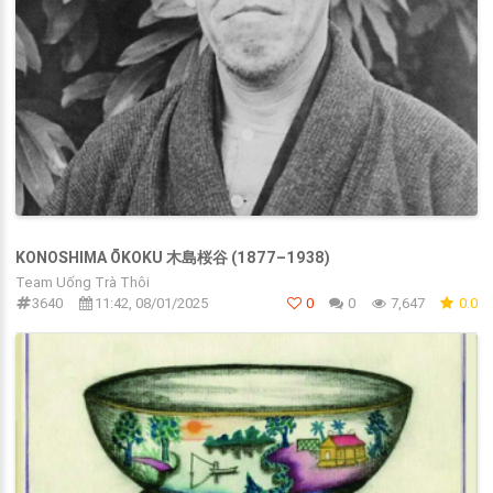
KONOSHIMA ŌKOKU 木島桜谷 (1877–1938)
Team Uống Trà Thôi
3640
11:42, 08/01/2025
0
0
7,647
0.0