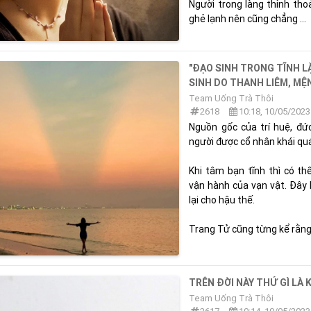
Người trong làng thỉnh th
ghẻ lạnh nên cũng chẳng ...
"ĐẠO SINH TRONG TĨNH L
SINH DO THANH LIÊM, MỆN
Team Uống Trà Thôi
2618
10:18, 10/05/2023
Nguồn gốc của trí huệ, đứ
người được cổ nhân khái quá
Khi tâm bạn tĩnh thì có t
vận hành của vạn vật. Đây 
lại cho hậu thế.
Trang Tử cũng từng kể rằng: 
TRÊN ĐỜI NÀY THỨ GÌ LÀ
Team Uống Trà Thôi