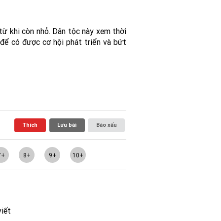
từ khi còn nhỏ. Dân tộc này xem thời
 để có được cơ hội phát triển và bứt
Thích
Lưu bài
Báo xấu
7+
8+
9+
10+
viết