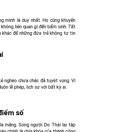
ng mình là duy nhất. Họ cũng khuyến
 không liên quan gì đến bẩm sinh. Tất
h khác để những đứa trẻ không tự tin
i
kẻ nghèo chưa chắc đã tuyệt vọng. Vì
ôn lễ phép, lịch sự với bất kỳ ai.
 điểm số
la mắng. Song người Do Thái lại tập
 này chính là chìa khóa của thành công