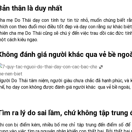
Bản thân là duy nhất
ha mẹ Do Thái dạy con tính tự tin từ nhỏ, muốn chúng biết rằ
hích con theo đuổi mọi điều tốt đẹp và dạy con rằng sự khác biệt
hiên cha mẹ Do Thái cũng sẽ chú ý đến việc trau dồi các đức tín
ột cách kiêu ngạo.
Không đánh giá người khác qua vẻ bề ngoà
gười Do Thái tâm niệm, người giàu chưa chắc đã hạnh phúc, và 
hế, họ dạy con không được đánh giá người khác qua vẻ bề ngoài, lu
Tìm ra lý do sai lầm, chứ không tập trung
hi con bị điểm kém, nhiều bố mẹ chỉ tập trung đến điểm số để 
rung vào việc tìm ra nguyên nhân khiến con thất bại. Bởi thất bại