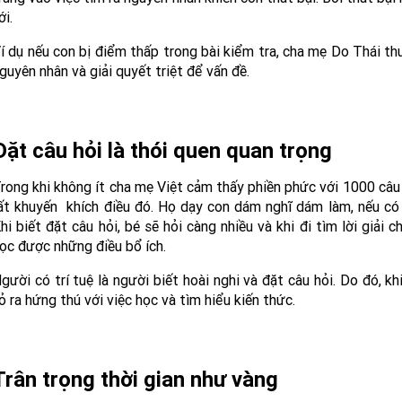
ới.
í dụ nếu con bị điểm thấp trong bài kiểm tra, cha mẹ Do Thái th
guyên nhân và giải quyết triệt để vấn đề.
Đặt câu hỏi là thói quen quan trọng
rong khi không ít cha mẹ Việt cảm thấy phiền phức với 1000 câu h
ất khuyến khích điều đó. Họ dạy con dám nghĩ dám làm, nếu có
hi biết đặt câu hỏi, bé sẽ hỏi càng nhiều và khi đi tìm lời giải
ọc được những điều bổ ích.
gười có trí tuệ là người biết hoài nghi và đặt câu hỏi. Do đó, kh
ỏ ra hứng thú với việc học và tìm hiểu kiến thức.
Trân trọng thời gian như vàng