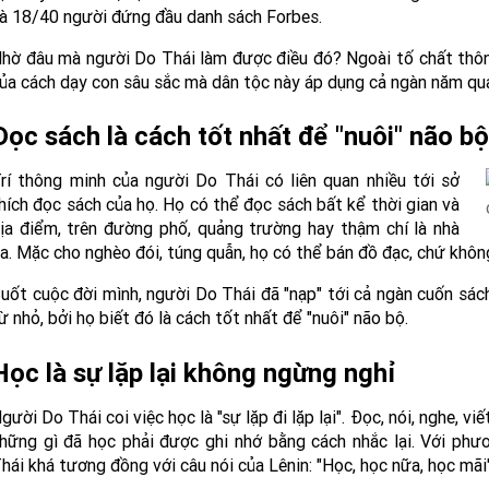
à 18/40 người đứng đầu danh sách Forbes.
hờ đâu mà người Do Thái làm được điều đó? Ngoài tố chất thôn
ủa cách dạy con sâu sắc mà dân tộc này áp dụng cả ngàn năm qua.
Đọc sách là cách tốt nhất để "nuôi" não bộ
rí thông minh của người Do Thái có liên quan nhiều tới sở
hích đọc sách của họ. Họ có thể đọc sách bất kể thời gian và
ịa điểm, trên đường phố, quảng trường hay thậm chí là nhà
a. Mặc cho nghèo đói, túng quẫn, họ có thể bán đồ đạc, chứ khôn
uốt cuộc đời mình, người Do Thái đã "nạp" tới cả ngàn cuốn sác
ừ nhỏ, bởi họ biết đó là cách tốt nhất để "nuôi" não bộ.
Học là sự lặp lại không ngừng nghỉ
gười Do Thái coi việc học là "sự lặp đi lặp lại". Đọc, nói, nghe, vi
hững gì đã học phải được ghi nhớ bằng cách nhắc lại. Với ph
hái khá tương đồng với câu nói của Lênin: "Học, học nữa, học mãi"