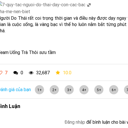
gười Do Thái rất coi trọng thời gian và điều này được dạy ngay 
ian là cuộc sống, là vàng bạc vì thế họ luôn nắm bắt từng phút
há.
eam Uống Trà Thôi sưu tầm
7
0
32,687
10.0
ánh giá của bạn
1+
2+
3+
4+
5+
6+
ình Luận
Đăng nhập
để bình luận cho bài 