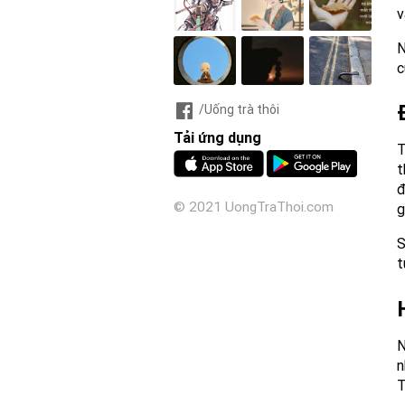
v
N
c
/Uống trà thôi
Tải ứng dụng
T
t
đ
© 2021 UongTraThoi.com
g
S
t
N
n
T