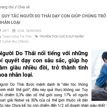
rang chủ
/
Chia sẻ
7 QUY TẮC NGƯỜI DO THÁI DẠY CON GIÚP CHÚNG TR
NHÂN LOẠI
2871
10:03, 18/09/2023
Team Uống Trà Thôi
TRUYỆN TÍCH CỰC & SUY NGẪM
3 phút đọc
(
706
từ)
Người Do Thái nổi tiếng với những
bí quyết dạy con sâu sắc, giúp họ
làm giàu nhiều đời, trở thành tinh
hoa nhân loại.
gười Do Thái được mệnh danh là "dân tộc thông
inh nhất thế giới", điều này quả thực không sai. Tuy
hỉ chiếm 0,3% dân số thế giới song 17% số người
oạt giải Nobel và 30% của cả thế giới thuộc về dân
ộc này. Chưa kể, họ còn chiếm đến 1/2 số doanh nhân giàu nhất t