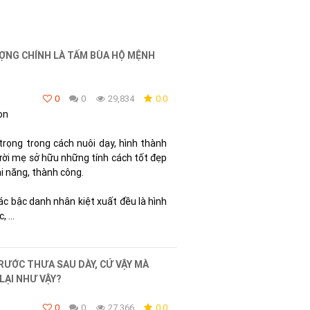
ỢNG CHÍNH LÀ TẤM BÙA HỘ MỆNH
0
0
29,834
0.0
on
trọng trong cách nuôi dạy, hình thành
ời mẹ sở hữu những tính cách tốt đẹp
ài năng, thành công.
c bậc danh nhân kiệt xuất đều là hình
 ...
ƯỚC THƯA SAU DÀY, CỨ VẬY MÀ
 LẠI NHƯ VẬY?
0
0
27,366
0.0