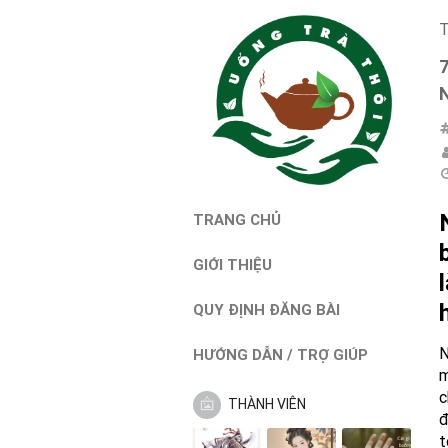
T
TRANG CHỦ
GIỚI THIỆU
QUY ĐỊNH ĐĂNG BÀI
N
HƯỚNG DẪN / TRỢ GIÚP
m
c
THÀNH VIÊN
đ
t