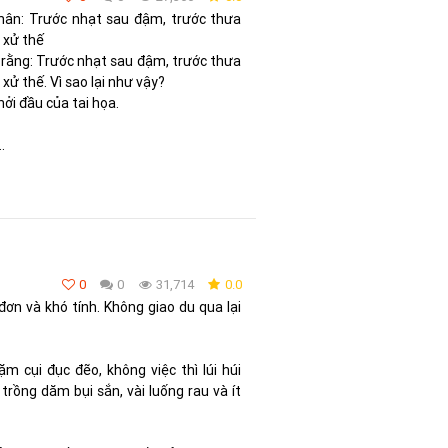
nhân: Trước nhạt sau đậm, trước thưa
 xử thế
 rằng: Trước nhạt sau đậm, trước thưa
xử thế. Vì sao lại như vậy?
hởi đầu của tai họa.
.
0
0
31,714
0.0
đơn và khó tính. Không giao du qua lại
cặm cụi đục đẽo, không việc thì lúi húi
rồng dăm bụi sắn, vài luống rau và ít