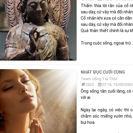
Thấm thía lời răn của cổ 
sau dày, cứ vậy mà đối nhân
Cổ nhân khi xưa có căn dặn
sau dày, cứ vậy mà đối nhân 
Quá thân thiết chính là sự k
Trong cuộc sống, ngoại trừ ..
NHÁT ĐỤC CUỐI CÙNG
Team Uống Trà Thôi
2623
07:16, 15/05/2023
Ông sống tận cuối làng, cô 
với ai.
Ngày lại ngày, có việc thì 
chăm sóc miếng vườn nhỏ, t
bụi hoa.