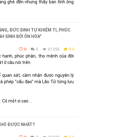
oảng ghé đến nhưng thấy bản tính ông
ẶNG, ĐỨC SINH TỰ KHIÊM TI, PHÚC
H SINH BỞI ÔN HÒA"
0
0
31,353
0.0
c hạnh, phúc phận, thọ mệnh của đời
t ở câu nói trên.
hể quan sát, cảm nhận được nguyên lý
là phép "cấu đạo" mà Lão Tử từng lưu
Có một vị cao ...
 KHÓ ĐƯỢC NHẤT?