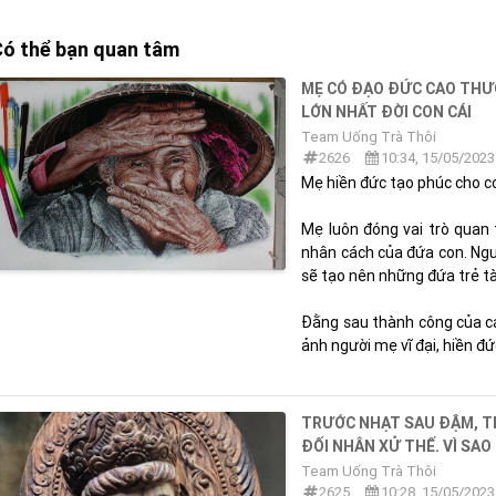
ó thể bạn quan tâm
MẸ CÓ ĐẠO ĐỨC CAO THƯ
LỚN NHẤT ĐỜI CON CÁI
Team Uống Trà Thôi
2626
10:34, 15/05/2023
Mẹ hiền đức tạo phúc cho c
Mẹ luôn đóng vai trò quan 
nhân cách của đứa con. Ngư
sẽ tạo nên những đứa trẻ t
Đằng sau thành công của cá
ảnh người mẹ vĩ đại, hiền đức,
TRƯỚC NHẠT SAU ĐẬM, TR
ĐỐI NHÂN XỬ THẾ. VÌ SAO
Team Uống Trà Thôi
2625
10:28, 15/05/2023