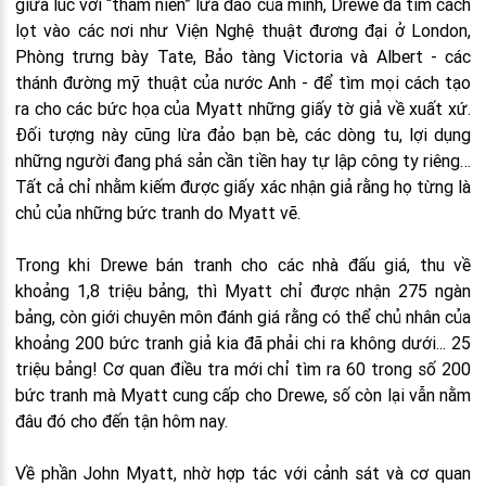
giữa lúc với “thâm niên” lừa đảo của mình, Drewe đã tìm cách
lọt vào các nơi như Viện Nghệ thuật đương đại ở London,
Phòng trưng bày Tate, Bảo tàng Victoria và Albert - các
thánh đường mỹ thuật của nước Anh - để tìm mọi cách tạo
ra cho các bức họa của Myatt những giấy tờ giả về xuất xứ.
Đối tượng này cũng lừa đảo bạn bè, các dòng tu, lợi dụng
những người đang phá sản cần tiền hay tự lập công ty riêng…
Tất cả chỉ nhằm kiếm được giấy xác nhận giả rằng họ từng là
chủ của những bức tranh do Myatt vẽ.
Trong khi Drewe bán tranh cho các nhà đấu giá, thu về
khoảng 1,8 triệu bảng, thì Myatt chỉ được nhận 275 ngàn
bảng, còn giới chuyên môn đánh giá rằng có thể chủ nhân của
khoảng 200 bức tranh giả kia đã phải chi ra không dưới... 25
triệu bảng! Cơ quan điều tra mới chỉ tìm ra 60 trong số 200
bức tranh mà Myatt cung cấp cho Drewe, số còn lại vẫn nằm
đâu đó cho đến tận hôm nay.
Về phần John Myatt, nhờ hợp tác với cảnh sát và cơ quan