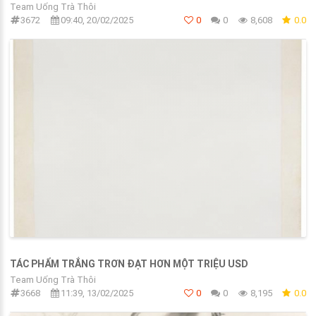
Team Uống Trà Thôi
3672
09:40, 20/02/2025
0
0
8,608
0.0
TÁC PHẨM TRẮNG TRƠN ĐẠT HƠN MỘT TRIỆU USD
Team Uống Trà Thôi
3668
11:39, 13/02/2025
0
0
8,195
0.0