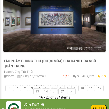
TÁC PHẨM PHONG THU (ĐƯỢC MÙA) CỦA DANH HOẠ NGÔ
QUÁN TRUNG
Team Uống Trà Thôi
3642
17:00, 10/01/2025
0
0
9,782
0.0
1
2
3
4
5
6
7
8
9
10
11
12
13
14
...
67
16 - 20 of 334 items
Uống Trà Thôi
/Uống trà thôi
×
TẢI APP
Chỉ 30s tải app cực nhẹ và trải nghiệm!