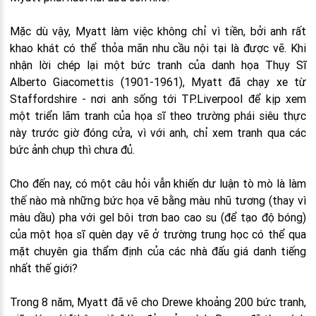
Mặc dù vậy, Myatt làm việc không chỉ vì tiền, bởi anh rất
khao khát có thể thỏa mãn nhu cầu nội tại là được vẽ. Khi
nhận lời chép lại một bức tranh của danh họa Thụy Sĩ
Alberto Giacomettis (1901-1961), Myatt đã chạy xe từ
Staffordshire - nơi anh sống tới TP.Liverpool để kịp xem
một triển lãm tranh của họa sĩ theo trường phái siêu thực
này trước giờ đóng cửa, vì với anh, chỉ xem tranh qua các
bức ảnh chụp thì chưa đủ.
Cho đến nay, có một câu hỏi vẫn khiến dư luận tò mò là làm
thế nào mà những bức họa vẽ bằng màu nhũ tương (thay vì
màu dầu) pha với gel bôi trơn bao cao su (để tạo độ bóng)
của một họa sĩ quèn dạy vẽ ở trường trung học có thể qua
mặt chuyên gia thẩm định của các nhà đấu giá danh tiếng
nhất thế giới?
Trong 8 năm, Myatt đã vẽ cho Drewe khoảng 200 bức tranh,