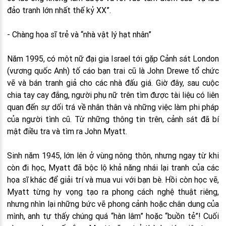
đảo tranh lớn nhất thế kỷ XX”.
- Chàng họa sĩ trẻ và “nhà vật lý hạt nhân”
Năm 1995, có một nữ đại gia Israel tới gặp Cảnh sát London
(vương quốc Anh) tố cáo bạn trai cũ là John Drewe tổ chức
vẽ và bán tranh giả cho các nhà đấu giá. Giờ đây, sau cuộc
chia tay cay đắng, người phụ nữ trên tìm được tài liệu có liên
quan đến sự dối trá về nhân thân và những việc làm phi pháp
của người tình cũ. Từ những thông tin trên, cảnh sát đã bí
mật điều tra và tìm ra John Myatt.
Sinh năm 1945, lớn lên ở vùng nông thôn, nhưng ngay từ khi
còn đi học, Myatt đã bộc lộ khả năng nhái lại tranh của các
họa sĩ khác để giải trí và mua vui với bạn bè. Hồi còn học vẽ,
Myatt từng hy vọng tạo ra phong cách nghệ thuật riêng,
nhưng nhìn lại những bức vẽ phong cảnh hoặc chân dung của
mình, anh tự thấy chúng quá “hàn lâm” hoặc “buồn tẻ”! Cuối