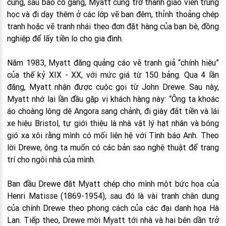
cùng, sau bao cố gắng, Myatt cũng trở thành giáo viên trung
học và đi dạy thêm ở các lớp vẽ ban đêm, thỉnh thoảng chép
tranh hoặc vẽ tranh nhái theo đơn đặt hàng của bạn bè, đồng
nghiệp để lấy tiền lo cho gia đình.
Năm 1983, Myatt đăng quảng cáo vẽ tranh giả “chính hiệu”
của thế kỷ XIX - XX, với mức giá từ 150 bảng. Qua 4 lần
đăng, Myatt nhận được cuộc gọi từ John Drewe. Sau này,
Myatt nhớ lại lần đầu gặp vị khách hàng này: “Ông ta khoác
áo choàng lông dê Angora sang chảnh, đi giày đắt tiền và lái
xe hiệu Bristol, tự giới thiệu là nhà vật lý hạt nhân và bóng
gió xa xôi rằng mình có mối liên hệ với Tình báo Anh. Theo
lời Drewe, ông ta muốn có các bản sao nghệ thuật để trang
trí cho ngôi nhà của mình.
Ban đầu Drewe đặt Myatt chép cho mình một bức họa của
Henri Matisse (1869-1954), sau đó là vài tranh chân dung
của chính Drewe theo phong cách của các đại danh họa Hà
Lan. Tiếp theo, Drewe mời Myatt tới nhà và hai bên dần trở