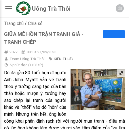
Uống Trà Thôi
Trang chủ
/
Chia sẻ
GIỮA MÊ HỒN TRẬN TRANH GIẢ -
TRANH CHÉP
2877
09:19, 21/09/2023
Team Uống Trà Thôi
KIẾN THỨC
5 phút đọc
(
1103
từ)
Dù đã gần 80 tuổi, họa sĩ người
Anh John Myatt vẫn vẽ tranh
theo ý tưởng sáng tạo của bản
thân hoặc mượn ý tưởng hay
sao chép lại tranh của người
khác và “thổi” vào đó “hồn” của
mình. Nhưng trên hết, ông luôn
công khai phân định rạch ròi với người mua tranh - điều mà
có lúc ông không làm được và rơi vào tâm điểm của “vụ lừa