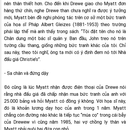
nên thân thiết hơn. Cho đến khi Drewe giao cho Myatt đơn
hàng thứ chín, nghe Drewe than chưa nghĩ ra được ý tưởng
mới, Myatt bèn đề nghị phóng tác trên cơ sở một bức tranh
của họa sĩ Pháp Albert Gleizes (1881-1953) theo trường
phái lập thể mà anh thấy trong sách. “Tôi đặt tên cho nó là
Chân dung một bác sĩ quân y. Ban đầu, John treo nó trên
tường cầu thang, giống những bức tranh khác của tôi. Chỉ
sau này, theo tôi nghĩ, ông ta mới có ý định đem nó tới Nhà
đấu giá Christie’s”.
- Sa chân và đứng dậy
Đó cũng là lúc Myatt nhận được điện thoại của Drewe nói
rằng nhà đấu giá đã chấp nhận mua bức tranh của anh với
25.000 bảng và hỏi Myatt có đồng ý không. Với họa sĩ này,
đó là khoản lương dạy học của anh trong 1 năm. Myatt
chẳng còn đường nào khác là tiếp tục “múa cọ” trong cái bẫy
của Drewew vì cũng năm 1985, hai vợ chồng ly thân và
Myatt phải nuôi hai đứa con nhỏ.