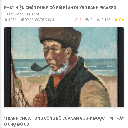
PHÁT HIỆN CHÂN DUNG CÔ GÁI BÍ ẨN DƯỚI TRANH PICASSO
Team Uống Trà Thôi
3684
09:52, 06/03/2025
1
0
9,192
0.0
'TRANH CHƯA TỪNG CÔNG BỐ CỦA VAN GOGH' ĐƯỢC TÌM THẤY
Ở CHỢ ĐỒ CŨ