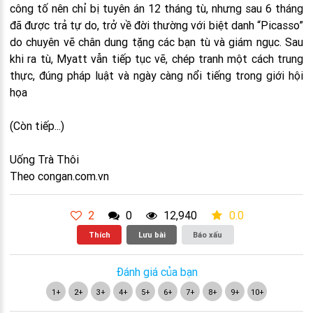
công tố nên chỉ bị tuyên án 12 tháng tù, nhưng sau 6 tháng
đã được trả tự do, trở về đời thường với biệt danh “Picasso”
do chuyên vẽ chân dung tặng các bạn tù và giám ngục. Sau
khi ra tù, Myatt vẫn tiếp tục vẽ, chép tranh một cách trung
thực, đúng pháp luật và ngày càng nổi tiếng trong giới hội
họa
(Còn tiếp...)
Uống Trà Thôi
Theo congan.com.vn
2
0
12,940
0.0
Thích
Lưu bài
Báo xấu
Đánh giá của bạn
1+
2+
3+
4+
5+
6+
7+
8+
9+
10+