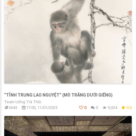
“TỈNH TRUNG LAO NGUYỆT” (MÒ TRĂNG DƯỚI GIẾNG)
Team Uống Trà Thôi
3643
17:00, 11/01/2025
0
0
9,024
0.0