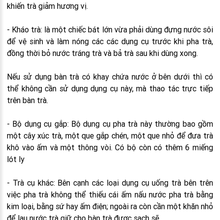
khiến trà giảm hương vị.
- Kháo trà: là một chiếc bát lớn vừa phải dùng đựng nước sôi
để vệ sinh và làm nóng các các dụng cụ trước khi pha trà,
đồng thời bỏ nước tráng trà và bả trà sau khi dùng xong.
Nếu sử dụng bàn trà có khay chứa nước ở bên dưới thì có
thể không cần sử dụng dụng cụ này, mà thao tác trực tiếp
trên bàn trà.
- Bộ dụng cụ gắp: Bộ dụng cụ pha trà này thường bao gồm
một cây xúc trà, một que gắp chén, một que nhỏ để đưa trà
khô vào ấm và một thông vòi. Có bộ còn có thêm 6 miếng
lót ly
- Trà cụ khác: Bên cạnh các loại dụng cụ uống trà bên trên
việc pha trà không thể thiếu cái ấm nấu nước pha trà bằng
kim loại, bằng sứ hay ấm điện; ngoài ra còn cần một khăn nhỏ
để lau nước trà giữ cho bàn trà được sạch sẽ.