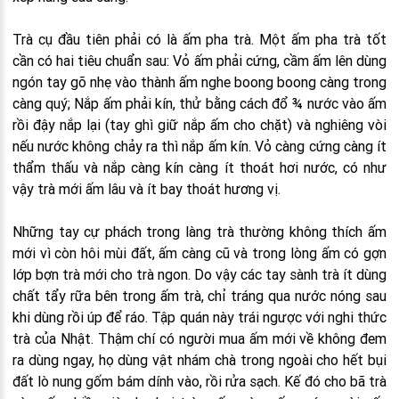
Trà cụ đầu tiên phải có là ấm pha trà. Một ấm pha trà tốt
cần có hai tiêu chuẩn sau: Vỏ ấm phải cứng, cầm ấm lên dùng
ngón tay gõ nhẹ vào thành ấm nghe boong boong càng trong
càng quý; Nắp ấm phải kín, thử bằng cách đổ ¾ nước vào ấm
rồi đậy nắp lại (tay ghì giữ nắp ấm cho chặt) và nghiêng vòi
nếu nước không chảy ra thì nắp ấm kín. Vỏ càng cứng càng ít
thẩm thấu và nắp càng kín càng ít thoát hơi nước, có như
vậy trà mới ấm lâu và ít bay thoát hương vị.
Những tay cự phách trong làng trà thường không thích ấm
mới vì còn hôi mùi đất, ấm càng cũ và trong lòng ấm có gợn
lớp bợn trà mới cho trà ngon. Do vậy các tay sành trà ít dùng
chất tẩy rữa bên trong ấm trà, chỉ tráng qua nước nóng sau
khi dùng rồi úp để ráo. Tập quán này trái ngược với nghi thức
trà của Nhật. Thậm chí có người mua ấm mới về không đem
ra dùng ngay, họ dùng vật nhám chà trong ngoài cho hết bụi
đất lò nung gốm bám dính vào, rồi rửa sạch. Kế đó cho bã trà