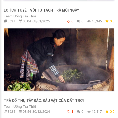
LỢI ÍCH TUYỆT VỜI TỪ TÁCH TRÀ MỖI NGÀY
Team Uống Trà Thôi
3637
08:04, 08/01/2025
0
0
10,345
0.0
TRÀ CỔ THỤ TÂY BẮC: BÁU VẬT CỦA ĐẤT TRỜI
Team Uống Trà Thôi
3624
08:54, 30/12/2024
1
0
15,417
0.0