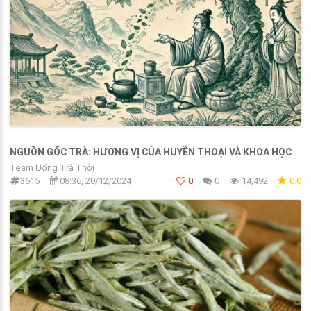
NGUỒN GỐC TRÀ: HƯƠNG VỊ CỦA HUYỀN THOẠI VÀ KHOA HỌC
Team Uống Trà Thôi
3615
08:36, 20/12/2024
0
0
14,492
0.0