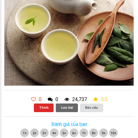
0
0
24,737
0.0
Thích
Lưu bài
Báo xấu
Đánh giá của bạn
1+
2+
3+
4+
5+
6+
7+
8+
9+
10+