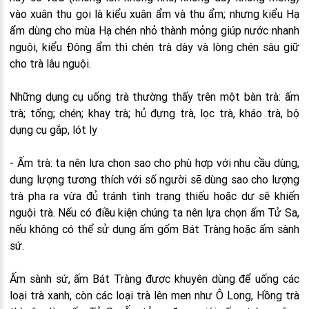
vào xuân thu gọi là kiểu xuân ẩm và thu ẩm; nhưng kiểu Hạ
ẩm dùng cho mùa Hạ chén nhỏ thành mỏng giúp nước nhanh
nguội, kiểu Đông ẩm thì chén trà dày và lòng chén sâu giữ
cho trà lâu nguội.
Những dụng cụ uống trà thường thấy trên một bàn trà: ấm
trà; tống; chén; khay trà; hủ đựng trà, lọc trà, kháo trà, bộ
dụng cụ gắp, lót ly
- Ấm trà: ta nên lựa chọn sao cho phù hợp với nhu cầu dùng,
dung lượng tương thích với số người sẽ dùng sao cho lượng
trà pha ra vừa đủ tránh tình trạng thiếu hoặc dư sẽ khiến
nguội trà. Nếu có điều kiện chúng ta nên lựa chọn ấm Tử Sa,
nếu không có thể sử dụng ấm gốm Bát Tràng hoặc ấm sành
sứ.
Ấm sành sứ, ấm Bát Tràng được khuyên dùng để uống các
loại trà xanh, còn các loại trà lên men như Ô Long, Hồng trà