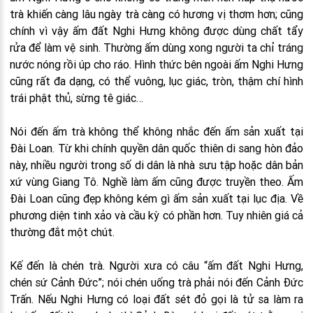
trà khiến càng lâu ngày trà càng có hương vị thơm hơn; cũng
chính vì vậy ấm đất Nghi Hưng không được dùng chất tẩy
rửa để làm vệ sinh. Thường ấm dùng xong người ta chỉ tráng
nước nóng rồi úp cho ráo. Hình thức bên ngoài ấm Nghi Hưng
cũng rất đa dạng, có thể vuông, lục giác, tròn, thậm chí hình
trái phật thủ, sừng tê giác…
Nói đến ấm trà không thể không nhắc đến ấm sản xuất tại
Đài Loan. Từ khi chính quyền dân quốc thiên di sang hòn đảo
này, nhiều người trong số di dân là nhà sưu tập hoặc dân bản
xứ vùng Giang Tô. Nghề làm ấm cũng được truyền theo. Ấm
Đài Loan cũng đẹp không kém gì ấm sản xuất tại lục địa. Về
phương diện tinh xảo và cầu kỳ có phần hơn. Tuy nhiên giá cả
thường đắt một chút.
Kế đến là chén trà. Người xưa có câu “ấm đất Nghi Hưng,
chén sứ Cảnh Đức”; nói chén uống trà phải nói đến Cảnh Đức
Trấn. Nếu Nghi Hưng có loại đất sét đỏ gọi là tử sa làm ra