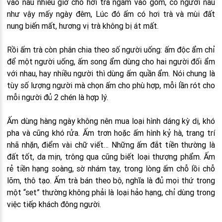
vào nấu nhiều giờ cho hơi trà ngấm vào gốm, có người nấu
như vậy mấy ngày đêm, Lúc đó ấm có hơi trà và mùi đất
nung biến mất, hương vị trà không bị át mất.
Rồi ấm trà còn phân chia theo số người uống: ấm độc ẩm chỉ
để một người uống, ấm song ẩm dùng cho hai người đối ẩm
với nhau, hay nhiều người thì dùng ấm quần ẩm. Nói chung là
tùy số lượng người mà chọn ấm cho phù hợp, mỗi lần rót cho
mỗi người đủ 2 chén là hợp lý.
Ấm dùng hàng ngày không nên mua loại hình dáng kỳ dị, khó
pha và cũng khó rửa. Ấm trơn hoặc ấm hình kỷ hà, trang trí
nhã nhặn, điểm vài chữ viết… Những ấm đắt tiền thường là
đất tốt, da mịn, trông qua cũng biết loại thượng phẩm. Ấm
rẻ tiền hạng soàng, sờ nhám tay, trong lòng ấm chỗ lồi chỗ
lõm, thô tạo. Ấm trà bán theo bộ, nghĩa là đủ mọi thứ trong
một “set” thường không phải là loại hảo hạng, chỉ dùng trong
việc tiếp khách đông người.