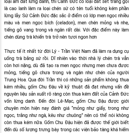
loại ấm đất lừng danh, thì Cảnh Đừc có loại đất sét trằng gọi
là cao lanh làm ra loại chén sứ có tên tuổi không kém phần
lừng lẫy. Sứ Cảnh Đức đặc sắc ở điểm có lớp men ngọc nhiều
màu và men ngọc bích (celadon), men chén mỏng và nhẹ,
tiếng gõ vang trong và ngân rất dài. Với đặc điểm này làm
chén dùng trà khiến trà trở nên tươi ngon hơn
Thực tế ít nhất từ đời Lý - Trần Việt Nam đã làm ra dụng cụ
uống trà bắng sứ rồi. Dĩ nhiên vào thời nhà lý chén trà vẫn
còn hơi nặng, dù đã tạo ra men ngọc nhưng men chưa được
mỏng, tiếng gõ chưa trong và ngân như chén của người
Trung Hoa. Qua đời Trần thì có những sản phẩm không thua
kém nhiều, gốm Chu Đậu về kỹ thuật đã đạt nhưng vấn đề
nguyên liệu sản xuất rõ ràng còn thua kém đất của Cảnh Đức
vốn lừng danh. Đến đời Lê-Mạc, gốm Chu Đậu được giới
chuyên môn hiện nay đánh giá “mỏng như giấy, trong như
ngọc, trắng như ngà, kêu như chuông” nên có thể nói không
còn thua kém nữa. Gốm Chu Đậu hiện đã được thế giới biết
đến dù số lượng trưng bày trong các viện bảo tàng khá hiếm