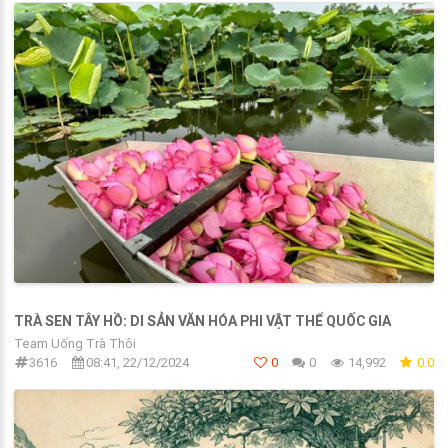
TRÀ SEN TÂY HỒ: DI SẢN VĂN HÓA PHI VẬT THỂ QUỐC GIA
Team Uống Trà Thôi
3616
08:41, 22/12/2024
0
0
14,992
0.0