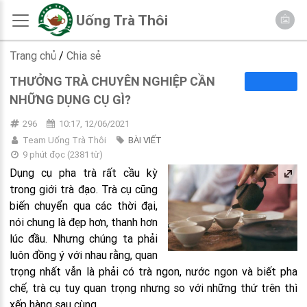
Uống Trà Thôi
Trang chủ
/
Chia sẻ
THƯỞNG TRÀ CHUYÊN NGHIỆP CẦN
NHỮNG DỤNG CỤ GÌ?
296
10:17, 12/06/2021
Team Uống Trà Thôi
BÀI VIẾT
9 phút đọc
(
2381
từ)
Dụng cụ pha trà rất cầu kỳ
trong giới trà đạo. Trà cụ cũng
biến chuyển qua các thời đại,
nói chung là đẹp hơn, thanh hơn
lúc đầu. Nhưng chúng ta phải
luôn đồng ý với nhau rằng, quan
trọng nhất vẫn là phải có trà ngon, nước ngon và biết pha
chế, trà cụ tuy quan trọng nhưng so với những thứ trên thì
xếp hàng sau cùng.