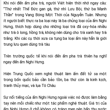
Khi nói đến ấm pha trà, người Việt hiện thời nhớ ngay câu:
“Thứ nhất Thế Đức gan gà, thứ nhì Lưu Bội, thứ ba Mạnh
Thần” trong Vang Bóng Một Thời của Nguyễn Tuân. Nhưng
ít người biết thực ra ba loại này là ba chủng loại của ấm Nghi
Hưng, thích hợp dùng cho những loại trà đã oxy-hóa nhiều
như trà ô long, hồng trà; không nên dùng cho trà xanh hay trà
trắng. Khi các cụ thời xưa ca tụng ba loại ấm này hẳn là giới
trung lưu quen dùng trà tàu
Trên trường quốc tế khi nói đến ấm pha trà thiên hạ nghĩ
ngay đến ấm Nghi Hưng.
Hiện Trung Quốc xem nghệ thuật làm ấm đất tử sa một
trong bốn quốc bảo cần bảo tồn, ba thứ còn là kinh kịch,
tranh thủy mạc, và lụa Tô Châu.
Sự nổi tiếng của ấm Nghi Hưng ngoài việc nó được làm bằng
tay nên mỗi chiếc như một tác phẩm nghệ thuật. Giá trị của
ấm Nghi Hưng ở chỗ không có tráng men nên hấp thụ nước