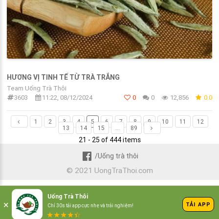
HƯƠNG VỊ TINH TẾ TỪ TRÀ TRẮNG
Team Uống Trà Thôi
3603
11:22, 08/12/2024
0
0
12,856
0.0
1
2
3
4
5
6
7
8
9
10
11
12
13
14
15
...
89
21 - 25 of 444 items
/Uống trà thôi
© 2021 UongTraThoi.com
Uống Trà Thôi
×
TẢI APP
Chỉ 30s tải app cực nhẹ và trải nghiệm!
★
★
★
★
☆
★