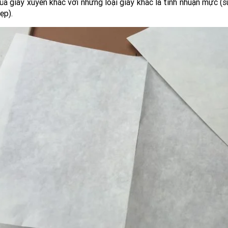
ủa giấy xuyến khác với những loại giấy khác là tính nhuận mực (
ẹp).