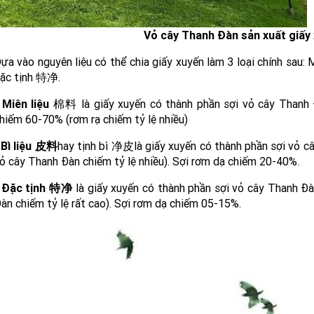
Vỏ cây Thanh Đàn sản xuất giấy
ựa vào nguyên liệu có thể chia giấy xuyến làm 3 loại chính sau: 
ặc tịnh 特净.
 Miên liệu
棉料 là giấy xuyến có thành phần sợi vỏ cây Thanh 
hiếm 60-70% (rơm rạ chiếm tỷ lệ nhiều)
 Bì liệu 皮料
hay tịnh bì 净皮là giấy xuyến có thành phần sợi vỏ c
ỏ cây Thanh Đàn chiếm tỷ lệ nhiều). Sợi rơm dạ chiếm 20-40%.
 Đặc tịnh 特净
là giấy xuyến có thành phần sợi vỏ cây Thanh Đà
àn chiếm tỷ lệ rất cao). Sợi rơm dạ chiếm 05-15%.