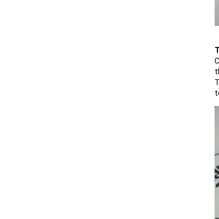
T
C
t
T
t