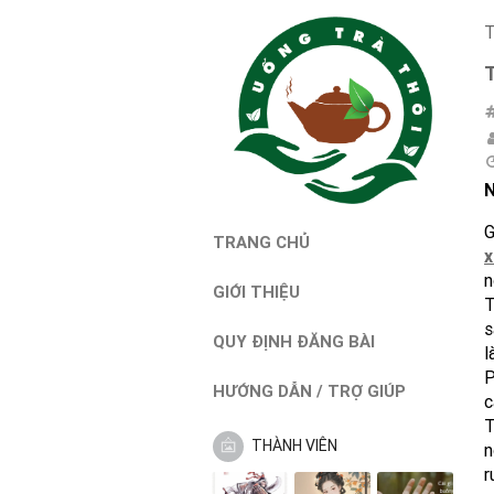
T
N
G
TRANG CHỦ
x
n
GIỚI THIỆU
T
s
QUY ĐỊNH ĐĂNG BÀI
l
P
HƯỚNG DẪN / TRỢ GIÚP
c
T
THÀNH VIÊN
n
r