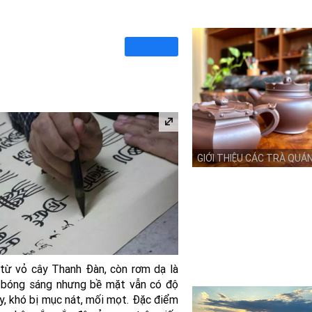
GIỚI THIỆU CÁC TRÀ QUÁ
m từ vỏ cây Thanh Đàn, còn rơm dạ là
i, bóng sáng nhưng bề mặt vẫn có độ
y, khó bị mục nát, mối mọt. Đặc điểm