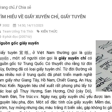
rang chủ
/
Chia sẻ
TÌM HIỂU VỀ GIẤY XUYẾN CHỈ, GIẤY TUYÊN
3002
14:50, 14/11/2023
Team Uống Trà Thôi
KIẾN THỨC
8 phút đọc
(
2057
từ)
guồn gốc giấy xuyến
iấy tuyên 宣纸, ở Việt Nam thường gọi là
giấy
uyến
, một số người còn gọi là
giấy xuyến chỉ
có
guồn gốc từ Trung Quốc. Có thuyết cho rằng từ đời
ùy, Đường đã có loại giấy tuyên chỉ. Từ đời Đường về
au nhiều nơi ở trung quốc đã phát triển mạnh nghề
àm giấy như Giang Tây, Hồ Nam, Chiết Giang, An Huy,
húc Kiến. Nguyên liệu chế xuất rất phong phú lấy từ
ác loại gỗ Thụy Hương, San Hương, Chử (cây Dó),
hanh Đàn, Tre trúc.v.v.. Ngày nay, giấy xuyến chủ yếu được là
guyên liệu pha, độn. Một số đặc tính của giấy xuyến: Mềm da
ườm, tuy mỏng nhưng dai, màu trắng ít biến sắc, gập không bị gã