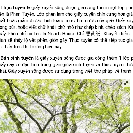
 Thục tuyên l
à giấy xuyến sống được gia công thêm một lớp phè
ên là Phàn Tuyên. Lớp phèn làm cho giấy xuyến chín cứng hơn giấ
ất hoặc giảm đi đặc tính loang mực, hút nước của giấy. Giấy xu
ông bút, hoặc viết chữ khải, chữ nhỏ như chép kinh, chép sách. K
iấy Phàn chỉ có tên là Ngạch Hoàng Chỉ 硬黄纸. Khuyết điểm củ
ian sẽ thấy lộ vết phèn, giòn gãy. Thục tuyên có thể tiếp tục g
a thấy trên thị trường hiện nay.
 Bán sinh tuyên
là giấy xuyến sống được gia công thêm 1 lớp p
iấy này có đặc tính trung gian giữa sinh tuyên và thục tuyên. T
hải. Giấy xuyến sống được sử dụng trong viết thư pháp, vẽ tranh 