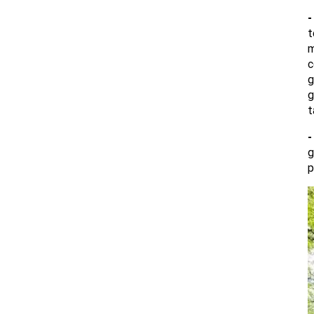
-
t
m
c
g
g
t
-
g
p