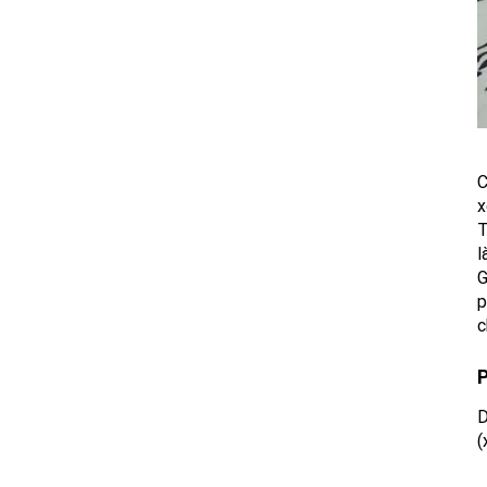
C
x
T
l
G
p
c
P
D
(