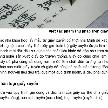
Viết tác phẩm thư pháp trên giấy
ác nhà khoa học lấy mẫu từ giấy xuyến cổ thời nhà Minh để xét
ét nghiệm cho thấy thời bấy giờ toàn bộ giấy xuyến được làm t
hanh mới đắt đầu sử dụng các chất liệu khác để độn như rơm rạ
àng nghề sản xuất giấy dó truyền thống. Giấy dó cũng chia làm 2
iấy dó pha cũng sử dụng rơm rạ để làm chất độn tương tự như
háp sản xuất giấy tuyên và giấy dó cũng có nhiều nét tương đồng
hính, nguyên liệu đều trải qua một quá trình ngâm, ủ; đều phải dùn
hân loại giấy xuyến
ựa vào quy trình gia công và đặc tính của giấy có thể chia giấy
xuyến sống), bán sinh tuyên (nửa chín), thục tuyên (xuyến chín).