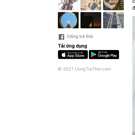
c
đ
/Uống trà thôi
Tải ứng dụng
© 2021 UongTraThoi.com