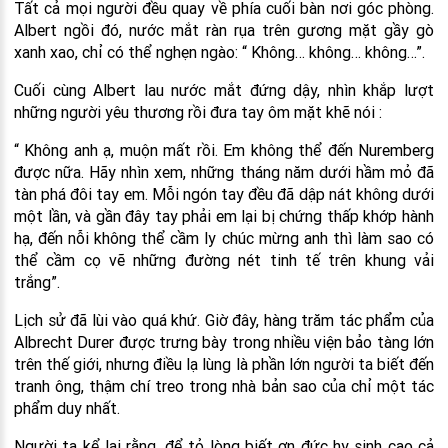
Tất cả mọi người đều quay về phía cuối bàn nơi góc phòng.
Albert ngồi đó, nước mắt ràn rụa trên gương mặt gầy gò
xanh xao, chỉ có thể nghẹn ngào: “ Không… không… không…”.
Cuối cùng Albert lau nước mắt đứng dậy, nhìn khắp lượt
những người yêu thương rồi đưa tay ôm mặt khẽ nói :
“ Không anh ạ, muộn mất rồi. Em không thể đến Nuremberg
được nữa. Hãy nhìn xem, những tháng năm dưới hầm mỏ đã
tàn phá đôi tay em. Mỗi ngón tay đều đã dập nát không dưới
một lần, và gần đây tay phải em lại bị chứng thấp khớp hành
hạ, đến nỗi không thể cầm ly chúc mừng anh thì làm sao có
thể cầm cọ vẽ những đường nét tinh tế trên khung vải
trắng”.
Lịch sử đã lùi vào quá khứ. Giờ đây, hàng trăm tác phẩm của
Albrecht Durer được trưng bày trong nhiều viện bảo tàng lớn
trên thế giới, nhưng điều lạ lùng là phần lớn người ta biết đến
tranh ông, thậm chí treo trong nhà bản sao của chỉ một tác
phẩm duy nhất.
Người ta kể lại rằng, để tỏ lòng biết ơn đức hy sinh cao cả