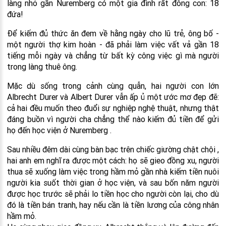
làng nhỏ gần Nuremberg có một gia đình rất đông con: 18
đứa!
Để kiếm đủ thức ăn đem về hằng ngày cho lũ trẻ, ông bố -
một người thợ kim hoàn - đã phải làm việc vất vả gần 18
tiếng mỗi ngày và chẳng từ bất kỳ công việc gì mà người
trong làng thuê ông.
Mặc dù sống trong cảnh cùng quẫn, hai người con lớn
Albrecht Durer và Albert Durer vẫn ấp ủ một ước mơ đẹp đẽ:
cả hai đều muốn theo đuổi sự nghiệp nghệ thuật, nhưng thật
đáng buồn vì người cha chẳng thể nào kiếm đủ tiền để gửi
họ đến học viện ở Nuremberg .
Sau nhiều đêm dài cùng bàn bạc trên chiếc giường chật chội ,
hai anh em nghĩ ra được một cách: họ sẽ gieo đồng xu, người
thua sẽ xuống làm việc trong hầm mỏ gần nhà kiếm tiền nuôi
người kia suốt thời gian ở học viện, và sau bốn năm người
được học trước sẽ phải lo tiền học cho người còn lại, cho dù
đó là tiền bán tranh, hay nếu cần là tiền lương của công nhân
hầm mỏ.