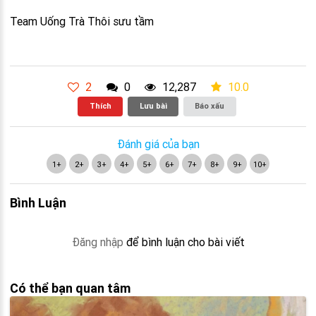
Team Uống Trà Thôi sưu tầm
2
0
12,287
10.0
Thích
Lưu bài
Báo xấu
Đánh giá của bạn
1+
2+
3+
4+
5+
6+
7+
8+
9+
10+
Bình Luận
Đăng nhập
để bình luận cho bài viết
Có thể bạn quan tâm