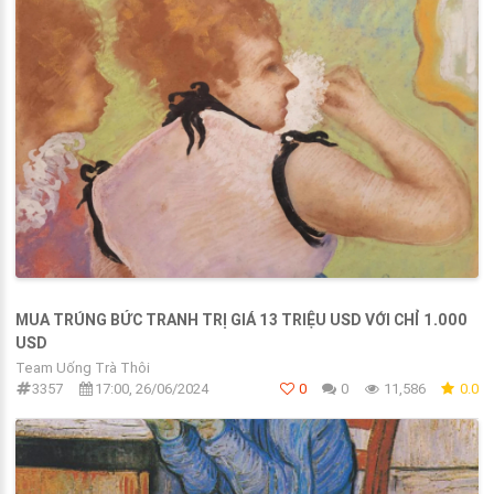
MUA TRÚNG BỨC TRANH TRỊ GIÁ 13 TRIỆU USD VỚI CHỈ 1.000
USD
Team Uống Trà Thôi
3357
17:00, 26/06/2024
0
0
11,586
0.0