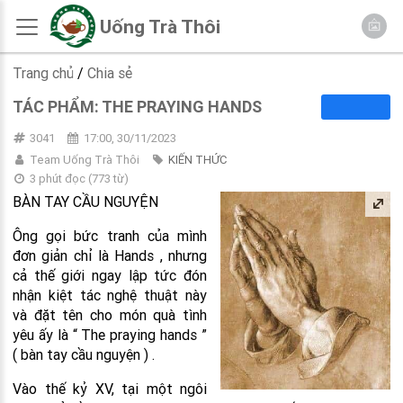
Uống Trà Thôi
Trang chủ
/
Chia sẻ
TÁC PHẨM: THE PRAYING HANDS
3041
17:00, 30/11/2023
Team Uống Trà Thôi
KIẾN THỨC
3 phút đọc
(
773
từ)
BÀN TAY CẦU NGUYỆN
Ông gọi bức tranh của mình
đơn giản chỉ là Hands , nhưng
cả thế giới ngay lập tức đón
nhận kiệt tác nghệ thuật này
và đặt tên cho món quà tình
yêu ấy là “ The praying hands ”
( bàn tay cầu nguyện ) .
Vào thế kỷ XV, tại một ngôi