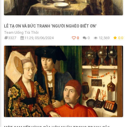
LỄ TẠ ƠN VÀ BỨC TRANH ‘NGƯỜI NGHÈO BIẾT ƠN’
Team Uống Trà Thôi
3327
11:29, 05/06/2024
0
0
12,569
0.0