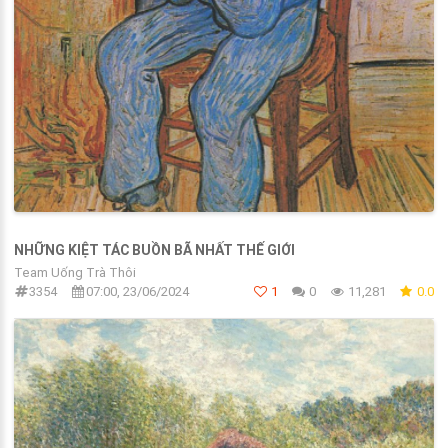
NHỮNG KIỆT TÁC BUỒN BÃ NHẤT THẾ GIỚI
Team Uống Trà Thôi
3354
07:00, 23/06/2024
1
0
11,281
0.0