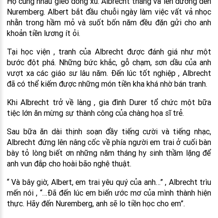
Họ cùng nhau gieo đồng xu. Albrecht thắng và lên đường đến
Nuremberg. Albert bắt đầu chuỗi ngày làm việc vất vả nhọc
nhằn trong hầm mỏ và suốt bốn năm đều đặn gửi cho anh
khoản tiền lương ít ỏi.
Tại học viện , tranh của Albrecht được đánh giá như một
bước đột phá. Những bức khắc, gỗ chạm, sơn dầu của anh
vượt xa các giáo sư lâu năm. Đến lúc tốt nghiệp , Albrecht
đã có thể kiếm được những món tiền kha khá nhờ bán tranh.
Khi Albrecht trở về làng , gia đình Durer tổ chức một bữa
tiệc lớn ăn mừng sự thành công của chàng họa sĩ trẻ.
Sau bữa ăn dài thịnh soạn đầy tiếng cười và tiếng nhạc,
Albrecht đứng lên nâng cốc về phía người em trai ở cuối bàn
bày tỏ lòng biết ơn những năm tháng hy sinh thầm lặng để
anh vun đắp cho hoài bão nghệ thuật.
“ Và bây giờ, Albert, em trai yêu quý của anh…” , Albrecht trìu
mến nói , “…Đã đến lúc em biến ước mơ của mình thành hiện
thực. Hãy đến Nuremberg, anh sẽ lo tiền học cho em”.