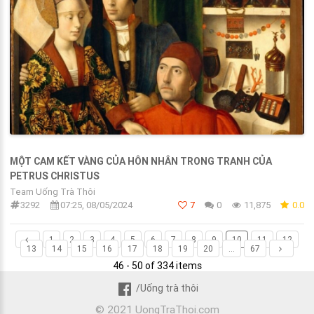
MỘT CAM KẾT VÀNG CỦA HÔN NHÂN TRONG TRANH CỦA
PETRUS CHRISTUS
Team Uống Trà Thôi
3292
07:25, 08/05/2024
7
0
11,875
0.0
1
2
3
4
5
6
7
8
9
10
11
12
13
14
15
16
17
18
19
20
...
67
46 - 50 of 334 items
/Uống trà thôi
© 2021 UongTraThoi.com