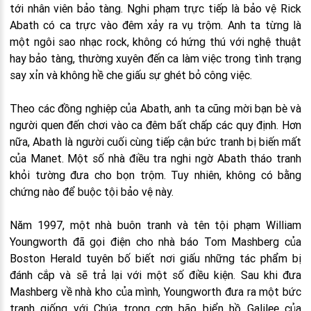
tới nhân viên bảo tàng. Nghi phạm trực tiếp là bảo vệ Rick
Abath có ca trực vào đêm xảy ra vụ trộm. Anh ta từng là
một ngôi sao nhạc rock, không có hứng thú với nghệ thuật
hay bảo tàng, thường xuyên đến ca làm việc trong tình trạng
say xỉn và không hề che giấu sự ghét bỏ công việc.
Theo các đồng nghiệp của Abath, anh ta cũng mời bạn bè và
người quen đến chơi vào ca đêm bất chấp các quy định. Hơn
nữa, Abath là người cuối cùng tiếp cận bức tranh bị biến mất
của Manet. Một số nhà điều tra nghi ngờ Abath tháo tranh
khỏi tường đưa cho bọn trộm. Tuy nhiên, không có bằng
chứng nào để buộc tội bảo vệ này.
Năm 1997, một nhà buôn tranh và tên tội phạm William
Youngworth đã gọi điện cho nhà báo Tom Mashberg của
Boston Herald tuyên bố biết nơi giấu những tác phẩm bị
đánh cắp và sẽ trả lại với một số điều kiện. Sau khi đưa
Mashberg về nhà kho của mình, Youngworth đưa ra một bức
tranh giống với Chúa trong cơn bão biển hồ Galilee của