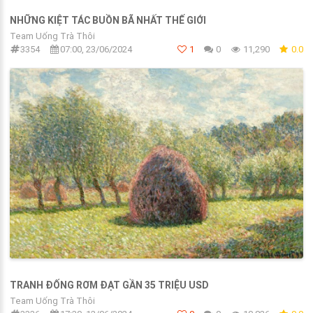
NHỮNG KIỆT TÁC BUỒN BÃ NHẤT THẾ GIỚI
Team Uống Trà Thôi
3354
07:00, 23/06/2024
1
0
11,290
0.0
TRANH ĐỐNG RƠM ĐẠT GẦN 35 TRIỆU USD
Team Uống Trà Thôi