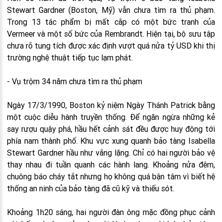
Stewart Gardner (Boston, Mỹ) vẫn chưa tìm ra thủ phạm.
Trong 13 tác phẩm bị mất cắp có một bức tranh của
Vermeer và một số bức của Rembrandt. Hiện tại, bộ sưu tập
chưa rõ tung tích được xác định vượt quá nửa tỷ USD khi thị
trường nghệ thuật tiếp tục lạm phát.
- Vụ trộm 34 năm chưa tìm ra thủ phạm
Ngày 17/3/1990, Boston kỷ niệm Ngày Thánh Patrick bằng
một cuộc diễu hành truyền thống. Để ngăn ngừa những kẻ
say rượu quậy phá, hầu hết cảnh sát đều được huy động tới
phía nam thành phố. Khu vực xung quanh bảo tàng Isabella
Stewart Gardner hầu như vắng lặng. Chỉ có hai người bảo vệ
thay nhau đi tuần quanh các hành lang. Khoảng nửa đêm,
chuông báo cháy tắt nhưng họ không quá bận tâm vì biết hệ
thống an ninh của bảo tàng đã cũ kỹ và thiếu sót.
Khoảng 1h20 sáng, hai người đàn ông mặc đồng phục cảnh