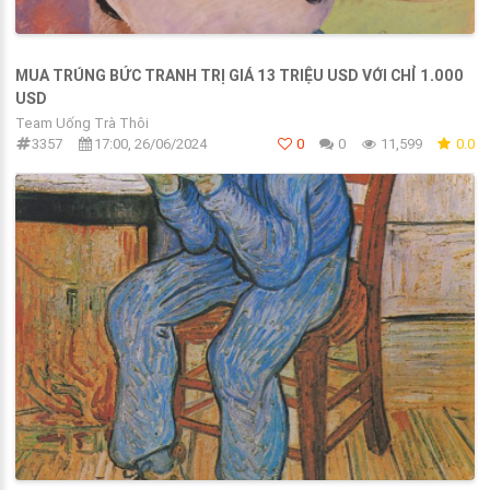
MUA TRÚNG BỨC TRANH TRỊ GIÁ 13 TRIỆU USD VỚI CHỈ 1.000
USD
Team Uống Trà Thôi
3357
17:00, 26/06/2024
0
0
11,599
0.0