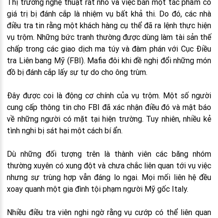
Thị trường nghệ thuật rất nhỏ và việc bán một tác phẩm có
giá trị bị đánh cắp là nhiệm vụ bất khả thi. Do đó, các nhà
điều tra tin rằng một khách hàng cụ thể đã ra lệnh thực hiện
vụ trộm. Những bức tranh thường được dùng làm tài sản thế
chấp trong các giao dịch ma túy và đàm phán với Cục Điều
tra Liên bang Mỹ (FBI). Mafia đôi khi đề nghị đổi những món
đồ bị đánh cắp lấy sự tự do cho ông trùm.
Đây được coi là động cơ chính của vụ trộm. Một số người
cung cấp thông tin cho FBI đã xác nhận điều đó và mật báo
về những người có mặt tại hiện trường. Tuy nhiên, nhiều kẻ
tình nghi bị sát hại một cách bí ẩn.
Dù những đối tượng trên là thành viên các băng nhóm
thường xuyên có xung đột và chưa chắc liên quan tới vụ việc
nhưng sự trùng hợp vẫn đáng lo ngại. Mọi mối liên hệ đều
xoay quanh một gia đình tội phạm người Mỹ gốc Italy.
Nhiều điều tra viên nghi ngờ rằng vụ cướp có thể liên quan