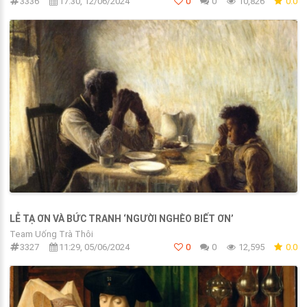
3336
17:30, 12/06/2024
0
0
10,826
0.0
LỄ TẠ ƠN VÀ BỨC TRANH ‘NGƯỜI NGHÈO BIẾT ƠN’
Team Uống Trà Thôi
3327
11:29, 05/06/2024
0
0
12,595
0.0