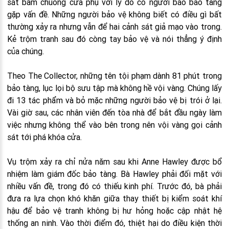
sát bấm chuông cửa phụ với lý do có người báo bảo tàng
gặp vấn đề. Những người bảo vệ không biết có điều gì bất
thường xảy ra nhưng vẫn để hai cảnh sát giả mạo vào trong.
Kẻ trộm tranh sau đó còng tay bảo vệ và nói thẳng ý định
của chúng.
Theo The Collector, những tên tội phạm dành 81 phút trong
bảo tàng, lục lọi bộ sưu tập mà không hề vội vàng. Chúng lấy
đi 13 tác phẩm và bỏ mặc những người bảo vệ bị trói ở lại.
Vài giờ sau, các nhân viên đến tòa nhà để bắt đầu ngày làm
việc nhưng không thể vào bên trong nên vội vàng gọi cảnh
sát tới phá khóa cửa.
Vụ trộm xảy ra chỉ nửa năm sau khi Anne Hawley được bổ
nhiệm làm giám đốc bảo tàng. Bà Hawley phải đối mặt với
nhiều vấn đề, trong đó có thiếu kinh phí. Trước đó, bà phải
đưa ra lựa chọn khó khăn giữa thay thiết bị kiểm soát khí
hậu để bảo vệ tranh không bị hư hỏng hoặc cập nhật hệ
thống an ninh. Vào thời điểm đó, thiệt hại do điều kiện thời