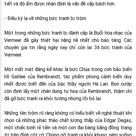
tiết và độ ẩm được nhận định là vấn đề cấp bách hơn.
- Điều kỳ lạ về những bức tranh bị trộm
Một trong những bức tranh bị đánh cắp là Buổi hòa nhạc của
Vermeer đã gây thiệt hại nặng nề nhất cho bảo tàng. Các
chuyên gia tin rằng ngày nay chỉ còn lại 34 bức tranh của
Vermeer.
Một mất mát đáng kể khác là bức Chúa trong cơn bão biển
hồ Galilee của Rembrandt, tác phẩm phong cảnh biển duy
nhất được biết đến của bậc thầy người Hà Lan. Bọn cướp
còn định lấy một chân dung tự họa của Rembrandt, thậm chí
đã gỡ bức tranh ra khỏi tường nhưng rồi bỏ lại.
Những tên trộm rõ ràng không có hiểu biết về nghệ thuật khi
chọn cả những phác thảo chất lượng thấp của Edgar Degas,
một chiếc bình rẻ tiền và một con đại bàng bằng đồng trang
trí trên đỉnh cột cờ. Chúng gỡ tranh ra khỏi khung, ném xuống