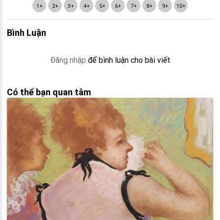
1+
2+
3+
4+
5+
6+
7+
8+
9+
10+
Bình Luận
Đăng nhập
để bình luận cho bài viết
Có thể bạn quan tâm