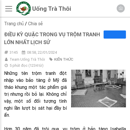
Uống Trà Thôi
Trang chủ
/
Chia sẻ
ĐIỀU KỲ QUẶC TRONG VỤ TRỘM TRANH
LỚN NHẤT LỊCH SỬ
3145
08:58, 22/01/2024
Team Uống Trà Thôi
KIẾN THỨC
5 phút đọc
(
1234
từ)
Những tên trộm tranh đột
nhập vào bảo tàng ở Mỹ đã
tháo khung một tác phẩm giá
trị nhưng rồi bỏ lại. Không chỉ
vậy, một số đối tượng tình
nghi lần lượt bị sát hại đầy bí
ẩn.
Hơn 30 năm đã trôi qua, vụ trộm ở bảo tàng Isabella