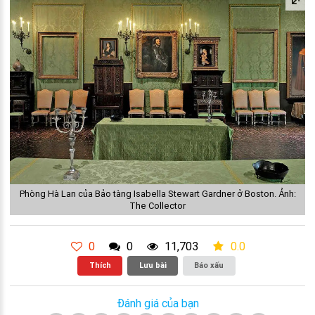
Phòng Hà Lan của Bảo tàng Isabella Stewart Gardner ở Boston. Ảnh:
The Collector
0
0
11,703
0.0
Thích
Lưu bài
Báo xấu
Đánh giá của bạn