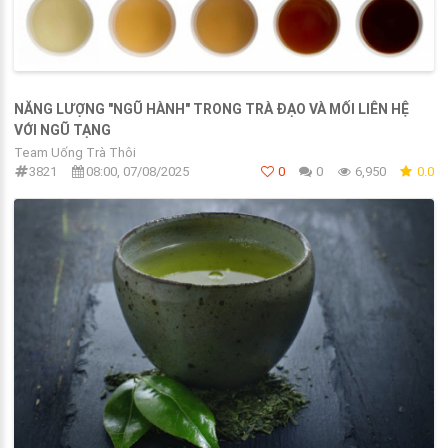
NĂNG LƯỢNG "NGŨ HÀNH" TRONG TRÀ ĐẠO VÀ MỐI LIÊN HỆ
VỚI NGŨ TẠNG
Team Uống Trà Thôi
3821
08:00, 07/08/2025
0
0
6,950
0.0