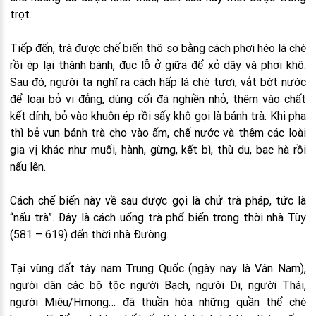
trọt.
Tiếp đến, trà được chế biến thô sơ bằng cách phơi héo lá chè
rồi ép lại thành bánh, đục lỗ ở giữa để xỏ dây và phơi khô.
Sau đó, người ta nghĩ ra cách hấp lá chè tươi, vắt bớt nước
để loại bỏ vị đắng, dùng cối đá nghiền nhỏ, thêm vào chất
kết dính, bỏ vào khuôn ép rồi sấy khô gọi là bánh trà. Khi pha
thì bẻ vụn bánh trà cho vào ấm, chế nước và thêm các loài
gia vị khác như muối, hành, gừng, kết bì, thù du, bạc hà rồi
nấu lên.
Cách chế biến này về sau được gọi là chử trà pháp, tức là
“nấu trà”. Đây là cách uống trà phổ biến trong thời nhà Tùy
(581 – 619) đến thời nhà Đường.
Tại vùng đất tây nam Trung Quốc (ngày nay là Vân Nam),
người dân các bộ tộc người Bạch, người Di, người Thái,
người Miêu/Hmong… đã thuần hóa những quần thể chè