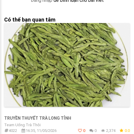
Đăng nhập
để bình luận cho bài viết
Có thể bạn quan tâm
TRUYỀN THUYẾT TRÀ LONG TỈNH
Team Uống Trà Thôi
4022
16:35, 11/05/2026
0
0
2,374
0.0