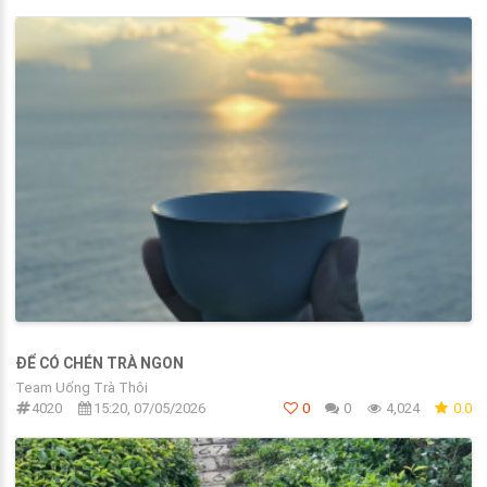
ĐỂ CÓ CHÉN TRÀ NGON
Team Uống Trà Thôi
4020
15:20, 07/05/2026
0
0
4,024
0.0