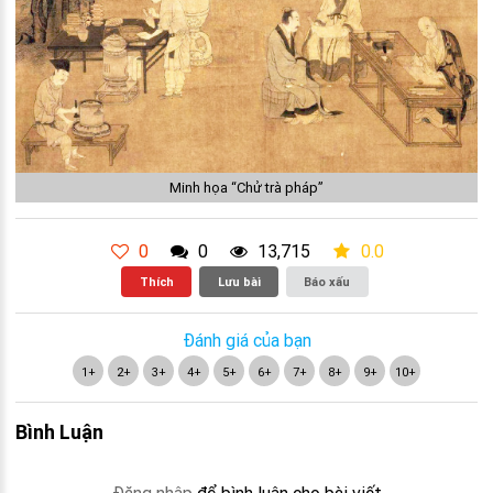
Minh họa “Chử trà pháp”
0
0
13,715
0.0
Thích
Lưu bài
Báo xấu
Đánh giá của bạn
1+
2+
3+
4+
5+
6+
7+
8+
9+
10+
Bình Luận