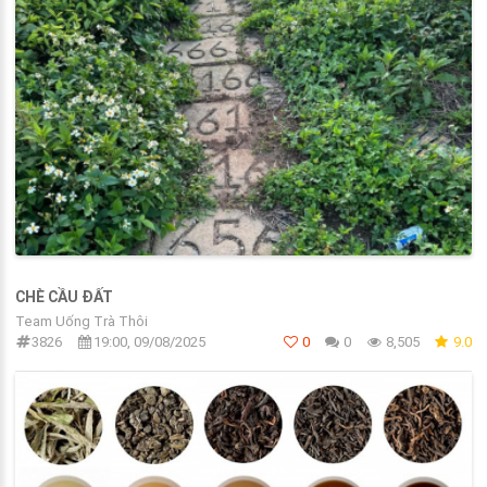
CHÈ CẦU ĐẤT
Team Uống Trà Thôi
3826
19:00, 09/08/2025
0
0
8,505
9.0