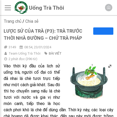
Uống Trà Thôi
Trang chủ
/
Chia sẻ
LƯỢC SỬ CỦA TRÀ (P3): TRÀ TRƯỚC
THỜI NHÀ ĐƯỜNG – CHỬ TRÀ PHÁP
3149
08:54, 23/01/2024
Team Uống Trà Thôi
BÀI VIẾT
2 phút đọc
(
396
từ)
Vào thời kỳ đầu của lịch sử
uống trà, người cổ đại có thể
đã nhai lá chè tươi trực tiếp
như một cách giải khát. Sau đó
thì họ chuyển sang nấu lá chè
tươi với nước và gia vị như
món canh, tiếp theo là học
cách phơi khô lá chè để dùng dần. Thời kỳ này, các loại cây
chè hoang dã được khai thác, đến sau này mới được trồng