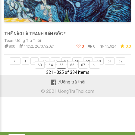
THẾ NÀO LÀ TRANH BẢN GỐC *
Team Uống Trà Thôi
800
11:52, 26/07/2021
0
0
15,924
0.0
1
...
55
56
57
58
59
60
61
62
63
64
65
66
67
321 - 325 of 334 items
/Uống trà thôi
© 2021 UongTraThoi.com