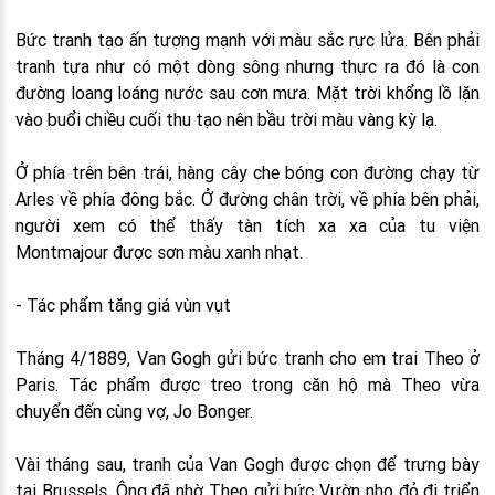
Bức tranh tạo ấn tượng mạnh với màu sắc rực lửa. Bên phải
tranh tựa như có một dòng sông nhưng thực ra đó là con
đường loang loáng nước sau cơn mưa. Mặt trời khổng lồ lặn
vào buổi chiều cuối thu tạo nên bầu trời màu vàng kỳ lạ.
Ở phía trên bên trái, hàng cây che bóng con đường chạy từ
Arles về phía đông bắc. Ở đường chân trời, về phía bên phải,
người xem có thể thấy tàn tích xa xa của tu viện
Montmajour được sơn màu xanh nhạt.
- Tác phẩm tăng giá vùn vụt
Tháng 4/1889, Van Gogh gửi bức tranh cho em trai Theo ở
Paris. Tác phẩm được treo trong căn hộ mà Theo vừa
chuyển đến cùng vợ, Jo Bonger.
Vài tháng sau, tranh của Van Gogh được chọn để trưng bày
tại Brussels. Ông đã nhờ Theo gửi bức Vườn nho đỏ đi triển