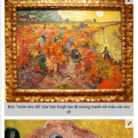
Bức 'Vườn nho đỏ' của Van Gogh tạo ấn tượng mạnh với màu sắc rực
rỡ.