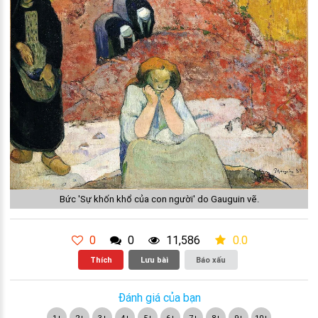
Bức 'Sự khốn khổ của con người' do Gauguin vẽ.
0
0
11,586
0.0
Thích
Lưu bài
Báo xấu
Đánh giá của bạn