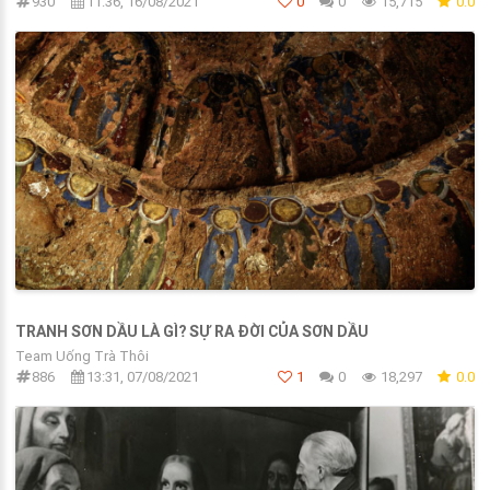
930
11:36, 16/08/2021
0
0
15,715
0.0
TRANH SƠN DẦU LÀ GÌ? SỰ RA ĐỜI CỦA SƠN DẦU
Team Uống Trà Thôi
886
13:31, 07/08/2021
1
0
18,297
0.0