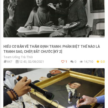
HIỂU CƠ BẢN VỀ THẨM ĐỊNH TRANH: PHÂN BIỆT THẾ NÀO LÀ
TRANH SAO, CHÉP, BẮT CHƯỚC [KỲ 2]
Team Uống Trà Thôi
847
12:43, 02/08/2021
1
0
14,710
0.0