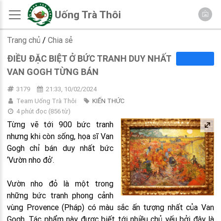
Uống Trà Thôi
Trang chủ
/
Chia sẻ
ĐIỀU ĐẶC BIỆT Ở BỨC TRANH DUY NHẤT
VAN GOGH TỪNG BÁN
3179
21:33, 10/02/2024
Team Uống Trà Thôi
KIẾN THỨC
4 phút đọc
(
856
từ)
Từng vẽ tới 900 bức tranh
nhưng khi còn sống, họa sĩ Van
Gogh chỉ bán duy nhất bức
‘Vườn nho đỏ’.
Vườn nho đỏ là một trong
những bức tranh phong cảnh
vùng Provence (Pháp) có màu sắc ấn tượng nhất của Van
Gogh. Tác phẩm này được biết tới nhiều chủ yếu bởi đây là