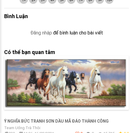
1+
2+
3+
4+
5+
6+
7+
8+
9+
10+
Bình Luận
Đăng nhập
để bình luận cho bài viết
Có thể bạn quan tâm
Ý NGHĨA BỨC TRANH SƠN DẦU MÃ ĐÁO THÀNH CÔNG
Team Uống Trà Thôi