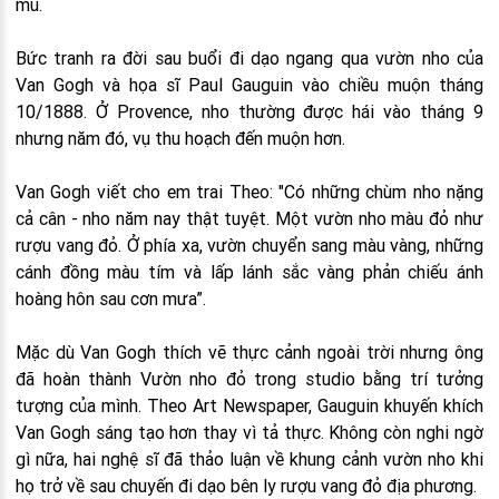
mũ.
Bức tranh ra đời sau buổi đi dạo ngang qua vườn nho của
Van Gogh và họa sĩ Paul Gauguin vào chiều muộn tháng
10/1888. Ở Provence, nho thường được hái vào tháng 9
nhưng năm đó, vụ thu hoạch đến muộn hơn.
Van Gogh viết cho em trai Theo: "Có những chùm nho nặng
cả cân - nho năm nay thật tuyệt. Một vườn nho màu đỏ như
rượu vang đỏ. Ở phía xa, vườn chuyển sang màu vàng, những
cánh đồng màu tím và lấp lánh sắc vàng phản chiếu ánh
hoàng hôn sau cơn mưa”.
Mặc dù Van Gogh thích vẽ thực cảnh ngoài trời nhưng ông
đã hoàn thành Vườn nho đỏ trong studio bằng trí tưởng
tượng của mình. Theo Art Newspaper, Gauguin khuyến khích
Van Gogh sáng tạo hơn thay vì tả thực. Không còn nghi ngờ
gì nữa, hai nghệ sĩ đã thảo luận về khung cảnh vườn nho khi
họ trở về sau chuyến đi dạo bên ly rượu vang đỏ địa phương.