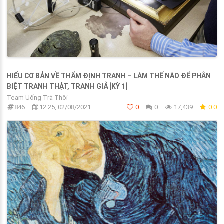
HIỂU CƠ BẢN VỀ THẨM ĐỊNH TRANH – LÀM THẾ NÀO ĐỂ PHÂN
BIỆT TRANH THẬT, TRANH GIẢ [KỲ 1]
Team Uống Trà Thôi
846
12:25, 02/08/2021
0
0
17,439
0.0