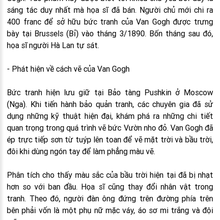
sáng tác duy nhất mà họa sĩ đã bán. Người chủ mới chi ra
400 franc để sở hữu bức tranh của Van Gogh được trưng
bày tại Brussels (Bỉ) vào tháng 3/1890. Bốn tháng sau đó,
họa sĩ người Hà Lan tự sát.
- Phát hiện về cách vẽ của Van Gogh
Bức tranh hiện lưu giữ tại Bảo tàng Pushkin ở Moscow
(Nga). Khi tiến hành bảo quản tranh, các chuyên gia đã sử
dụng những kỹ thuật hiện đại, khám phá ra những chi tiết
quan trọng trong quá trình vẽ bức Vườn nho đỏ. Van Gogh đã
ép trực tiếp sơn từ tuýp lên toan để vẽ mặt trời và bầu trời,
đôi khi dùng ngón tay để làm phẳng màu vẽ.
Phân tích cho thấy màu sắc của bầu trời hiện tại đã bị nhạt
hơn so với ban đầu. Họa sĩ cũng thay đổi nhân vật trong
tranh. Theo đó, người đàn ông đứng trên đường phía trên
bên phải vốn là một phụ nữ mặc váy, áo sơ mi trắng và đội