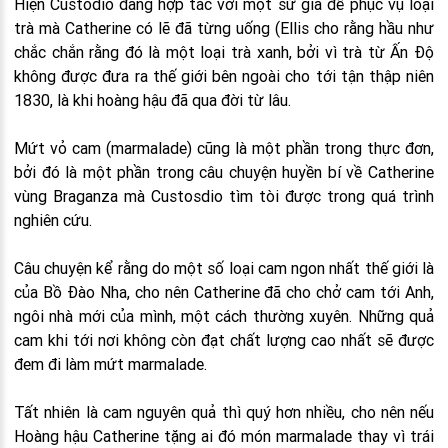
Hiện Custódio đang hợp tác với một sử gia để phục vụ loại
trà mà Catherine có lẽ đã từng uống (Ellis cho rằng hầu như
chắc chắn rằng đó là một loại trà xanh, bởi vì trà từ Ấn Độ
không được đưa ra thế giới bên ngoài cho tới tận thập niên
1830, là khi hoàng hậu đã qua đời từ lâu.
Mứt vỏ cam (marmalade) cũng là một phần trong thực đơn,
bởi đó là một phần trong câu chuyện huyền bí về Catherine
vùng Braganza mà Custosdio tìm tòi được trong quá trình
nghiên cứu.
Câu chuyện kể rằng do một số loại cam ngon nhất thế giới là
của Bồ Đào Nha, cho nên Catherine đã cho chở cam tới Anh,
ngôi nhà mới của mình, một cách thường xuyên. Những quả
cam khi tới nơi không còn đạt chất lượng cao nhất sẽ được
đem đi làm mứt marmalade.
Tất nhiên là cam nguyên quả thì quý hơn nhiều, cho nên nếu
Hoàng hậu Catherine tặng ai đó món marmalade thay vì trái