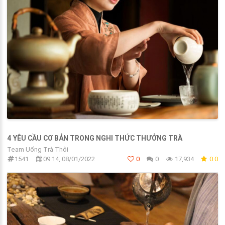
4 YÊU CẦU CƠ BẢN TRONG NGHI THỨC THƯỞNG TRÀ
Team Uống Trà Thôi
1541
09:14, 08/01/2022
0
0
17,934
0.0