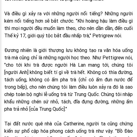
Và điều gì xảy ra với những người nổi tiếng? Những người
kém nổi tiếng hơn sẽ bắt chước. "Khi hoàng hậu làm điều gì
thì mọi người đều muốn làm theo, cho nên dần dần, đến cuối
Thế kỷ 17, giới quý tộc bắt đầu nhấp trà," Petrigrew nói.
Đương nhiên là giới thượng lưu không tạo ra văn hóa uống
trà mà cũng chỉ là những người học theo. Như Pettigrew nói,
"cho tới khi trà được người Hà Lan mang tới, chúng tôi
[người Anh] không biết tí gì về trà hết. Không có thìa đường,
tách uống, không có ấm pha trà (chỉ có ấm đun nước để
trong bếp), cho nên chúng tôi làm điều luôn xảy ra đó là sao
chép toàn bộ nghi lễ uống trà từ Trung Quốc. Chúng tôi nhập
khẩu những chén sứ nhỏ, tách, đĩa đựng đường, những ấm
pha trả nhỏ [của Trung Quốc]."
Tại đất nước quê nhà của Catherine, người ta cũng chứng
kiến sự phổ cập hóa phong cách uống trà như vậy. "Bồ Đào