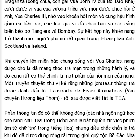
Braganza (công chúa, con gái Vua John IV của Bồ Đào Nha)
cưới được vị vua của vương triều vừa mới được phục hồi ở
Anh, Vua Charles III, nhờ vào khoản hồi môn vô cùng hậu hĩnh
gồm cả tiền bạc, các loại gia vị, đồ châu báu và các cảng
biển béo bở Tangiers và Bombay. Sự kết hợp này khiến nàng
trở thành một người phụ nữ rất quan trọng: Hoàng hậu Anh,
Scotland và Ireland.
Khi chuyển lên miền bắc chung sống với Vua Charles, nàng
được cho là đã mang theo trà mạn trong những hành lý, và
đó cũng rất có thể chính là một phần của hồi môn của nàng.
Một truyền thuyết thú vị kể rằng những [cratesư thùng trà
được đánh dấu là Transporte de Ervas Aromaticas (Vận
chuyển Hương liệu Thơm) - rồi sau được viết tắt là T.E.A.
Phần thông tin đó có thể không đúng (các nhà ngôn ngữ học
cho rằng chữ 'tea' trong tiếng Anh là bắt nguồn từ việc phiên
âm từ chữ 'trà' trong tiếng Hoa), nhưng điều chắc chắn là trà
khi đó đã được dùng rộng rãi trong giới quý tộc Bồ Đào Nha