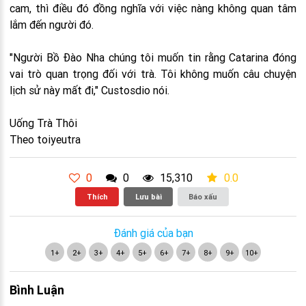
cam, thì điều đó đồng nghĩa với việc nàng không quan tâm
lắm đến người đó.
"Người Bồ Đào Nha chúng tôi muốn tin rằng Catarina đóng
vai trò quan trọng đối với trà. Tôi không muốn câu chuyện
lịch sử này mất đi," Custosdio nói.
Uống Trà Thôi
Theo toiyeutra
0
0
15,310
0.0
Thích
Lưu bài
Báo xấu
Đánh giá của bạn
1+
2+
3+
4+
5+
6+
7+
8+
9+
10+
Bình Luận