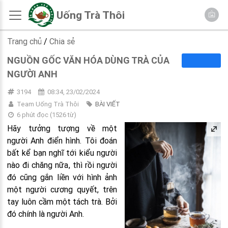
Uống Trà Thôi
Trang chủ
/
Chia sẻ
NGUỒN GỐC VĂN HÓA DÙNG TRÀ CỦA
NGƯỜI ANH
3194
08:34, 23/02/2024
Team Uống Trà Thôi
BÀI VIẾT
6 phút đọc
(
1526
từ)
Hãy tưởng tượng về một
người Anh điển hình. Tôi đoán
bất kể bạn nghĩ tới kiểu người
nào đi chăng nữa, thì rồi người
đó cũng gắn liền với hình ảnh
một người cương quyết, trên
tay luôn cầm một tách trà. Bởi
đó chính là người Anh.