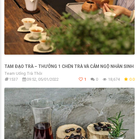
TAM ĐẠO TRÀ – THƯỞNG 1 CHÉN TRÀ VÀ CẢM NGỘ NHÂN SINH
Team Uống Trà Thôi
1537
09:52, 05/01/2022
1
0
18,674
0.0