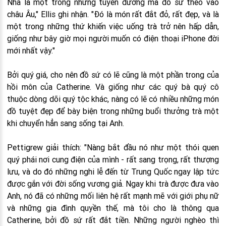
Nha là một trong những tuyến đường mà đồ sứ theo vào
châu Âu," Ellis ghi nhận. "Đó là món rất đắt đỏ, rất đẹp, và là
một trong những thứ khiến việc uống trà trở nên hấp dẫn,
giống như bây giờ mọi người muốn có điện thoại iPhone đời
mới nhất vậy."
Bởi quý giá, cho nên đồ sứ có lẽ cũng là một phần trong của
hồi môn của Catherine. Và giống như các quý bà quý cô
thuộc dòng dõi quý tộc khác, nàng có lẽ có nhiều những món
đồ tuyệt đẹp để bày biện trong những buổi thưởng trà một
khi chuyển hẳn sang sống tại Anh.
Pettigrew giải thích: "Nàng bắt đầu nó như một thói quen
quý phái nơi cung điện của mình - rất sang trọng, rất thượng
lưu, và do đó những nghi lễ đến từ Trung Quốc ngay lập tức
được gắn với đời sống vương giả. Ngay khi trà được đưa vào
Anh, nó đã có những mối liên hệ rất mạnh mẽ với giới phụ nữ
và những gia đình quyền thế, mà tôi cho là thông qua
Catherine, bởi đồ sứ rất đắt tiền. Những người nghèo thì