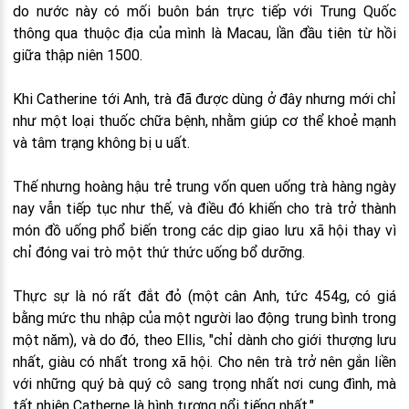
do nước này có mối buôn bán trực tiếp với Trung Quốc
thông qua thuộc địa của mình là Macau, lần đầu tiên từ hồi
giữa thập niên 1500.
Khi Catherine tới Anh, trà đã được dùng ở đây nhưng mới chỉ
như một loại thuốc chữa bệnh, nhằm giúp cơ thể khoẻ mạnh
và tâm trạng không bị u uất.
Thế nhưng hoàng hậu trẻ trung vốn quen uống trà hàng ngày
nay vẫn tiếp tục như thế, và điều đó khiến cho trà trở thành
món đồ uống phổ biến trong các dịp giao lưu xã hội thay vì
chỉ đóng vai trò một thứ thức uống bổ dưỡng.
Thực sự là nó rất đắt đỏ (một cân Anh, tức 454g, có giá
bằng mức thu nhập của một người lao động trung bình trong
một năm), và do đó, theo Ellis, "chỉ dành cho giới thượng lưu
nhất, giàu có nhất trong xã hội. Cho nên trà trở nên gắn liền
với những quý bà quý cô sang trọng nhất nơi cung đình, mà
tất nhiên Catherne là hình tượng nổi tiếng nhất."