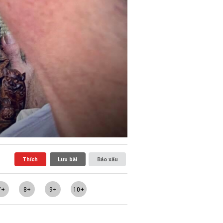
Thích
Lưu bài
Báo xấu
7+
8+
9+
10+