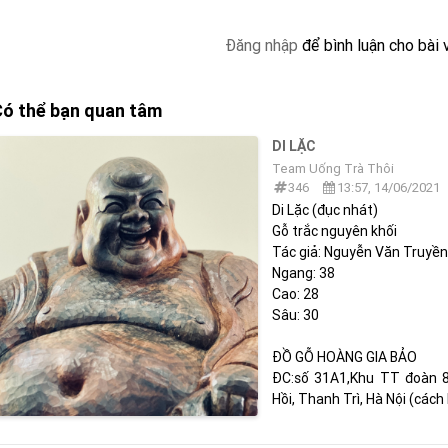
Đăng nhập
để bình luận cho bài 
ó thể bạn quan tâm
DI LẶC
Team Uống Trà Thôi
346
13:57, 14/06/2021
Di Lặc (đục nhát)
Gỗ trắc nguyên khối
Tác giả: Nguyễn Văn Truyề
Ngang: 38
Cao: 28
Sâu: 30
ĐỒ GỖ HOÀNG GIA BẢO
ĐC:số 31A1,Khu TT đoàn 8
Hồi, Thanh Trì, Hà Nội (cá
ĐT: 0974275341 - 0944116