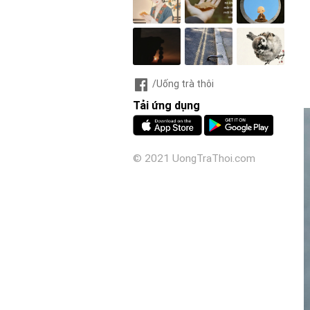
/Uống trà thôi
Tải ứng dụng
© 2021 UongTraThoi.com