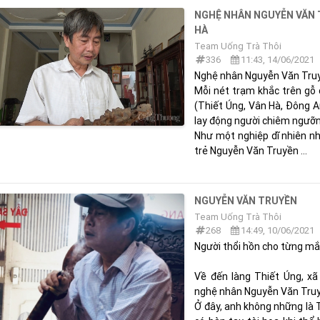
NGHỆ NHÂN NGUYỄN VĂN T
HÀ
Team Uống Trà Thôi
336
11:43, 14/06/2021
Nghệ nhân Nguyễn Văn Truyề
Mỗi nét trạm khắc trên gỗ
(Thiết Úng, Vân Hà, Đông A
lay động người chiêm ngưỡn
Như một nghiệp dĩ nhiên nh
trẻ Nguyễn Văn Truyền ...
NGUYỄN VĂN TRUYỀN
Team Uống Trà Thôi
268
14:49, 10/06/2021
Người thổi hồn cho từng mắ
Về đến làng Thiết Úng, xã
nghệ nhân Nguyễn Văn Truyền
Ở đây, anh không những là 