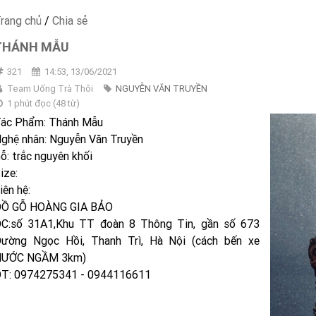
rang chủ
/
Chia sẻ
THÁNH MẪU
321
14:53, 13/06/2021
Team Uống Trà Thôi
NGUYỄN VĂN TRUYỀN
1 phút đọc
(
48
từ)
ác Phẩm: Thánh Mẫu
ghệ nhân: Nguyễn Văn Truyền
ỗ: trắc nguyên khối
ize:
iên hệ:
Ồ GỖ HOÀNG GIA BẢO
C:số 31A1,Khu TT đoàn 8 Thông Tin, gần số 673
ường Ngọc Hồi, Thanh Trì, Hà Nội (cách bến xe
NƯỚC NGẦM 3km)
T: 0974275341 - 0944116611