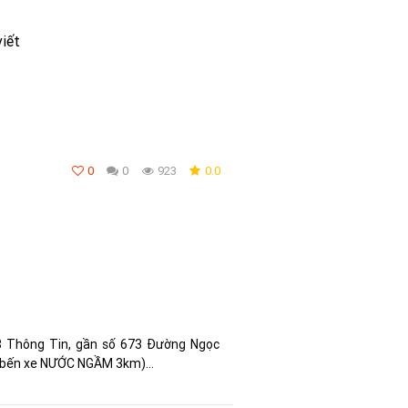
viết
0
0
923
0.0
n
 Thông Tin, gần số 673 Đường Ngọc
ch bến xe NƯỚC NGẦM 3km)
611