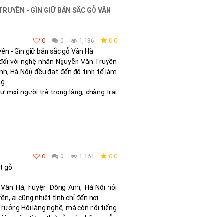
RUYỀN - GÌN GIỮ BẢN SẮC GỖ VÂN
0
0
1,136
0.0
n - Gìn giữ bản sắc gỗ Vân Hà
 đối với nghệ nhân Nguyễn Văn Truyền
nh, Hà Nội) đều đạt đến độ tinh tế làm
g.
ư mọi người trẻ trong làng, chàng trai
0
0
1,161
0.0
t gỗ
 Vân Hà, huyện Đông Anh, Hà Nội hỏi
, ai cũng nhiệt tình chỉ đến nơi.
Trưởng Hội làng nghề, mà còn nổi tiếng