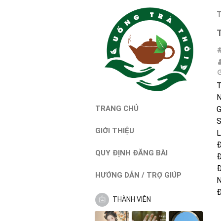
T
T
N
TRANG CHỦ
G
S
GIỚI THIỆU
L
Đ
QUY ĐỊNH ĐĂNG BÀI
Đ
Đ
HƯỚNG DẪN / TRỢ GIÚP
Đ
THÀNH VIÊN