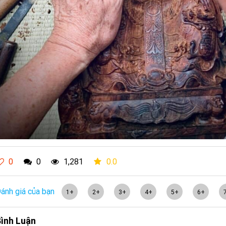
0
0
1,281
0.0
ánh giá của bạn
1+
2+
3+
4+
5+
6+
ình Luận