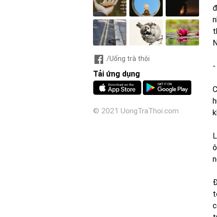
đ
n
t
N
/Uống trà thôi
-
Tải ứng dụng
C
h
© 2021 UongTraThoi.com
k
L
ô
n
Đ
t
c