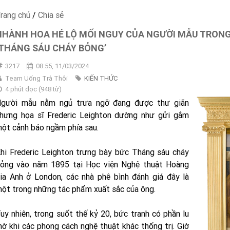
rang chủ
/
Chia sẻ
NHÀNH HOA HÉ LỘ MỐI NGUY CỦA NGƯỜI MẪU TRON
‘THÁNG SÁU CHÁY BỎNG’
3217
08:55, 11/03/2024
Team Uống Trà Thôi
KIẾN THỨC
4 phút đọc
(
948
từ)
gười mẫu nằm ngủ trưa ngỡ đang được thư giãn
hưng họa sĩ Frederic Leighton dường như gửi gắm
ột cảnh báo ngầm phía sau.
hi Frederic Leighton trưng bày bức Tháng sáu cháy
ỏng vào năm 1895 tại Học viện Nghệ thuật Hoàng
ia Anh ở London, các nhà phê bình đánh giá đây là
ột trong những tác phẩm xuất sắc của ông.
uy nhiên, trong suốt thế kỷ 20, bức tranh có phần lu
ờ khi các phong cách nghệ thuật khác thống trị. Giờ