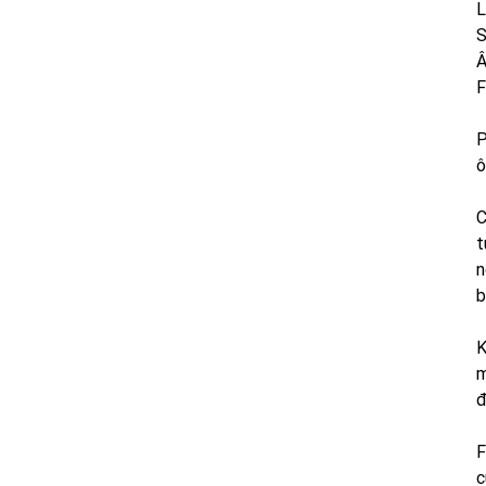
L
S
Â
F
P
ô
C
t
n
b
K
m
đ
F
c