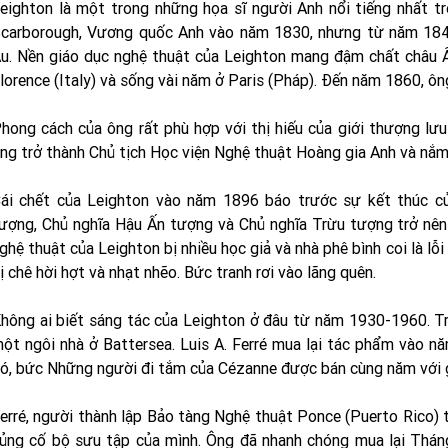
eighton là một trong những họa sĩ người Anh nổi tiếng nhất tr
carborough, Vương quốc Anh vào năm 1830, nhưng từ năm 1840,
u. Nền giáo dục nghệ thuật của Leighton mang đậm chất châu Âu
lorence (Italy) và sống vài năm ở Paris (Pháp). Đến năm 1860, ôn
hong cách của ông rất phù hợp với thị hiếu của giới thượng lư
ng trở thành Chủ tịch Học viện Nghệ thuật Hoàng gia Anh và nắm
ái chết của Leighton vào năm 1896 báo trước sự kết thúc c
ượng, Chủ nghĩa Hậu Ấn tượng và Chủ nghĩa Trừu tượng trở nên 
ghệ thuật của Leighton bị nhiều học giả và nhà phê bình coi là lỗ
ị chê hời hợt và nhạt nhẽo. Bức tranh rơi vào lãng quên.
hông ai biết sáng tác của Leighton ở đâu từ năm 1930-1960. Tr
ột ngôi nhà ở Battersea. Luis A. Ferré mua lại tác phẩm vào n
ó, bức Những người đi tắm của Cézanne được bán cùng năm với 
erré, người thành lập Bảo tàng Nghệ thuật Ponce (Puerto Rico)
ủng cố bộ sưu tập của mình. Ông đã nhanh chóng mua lại Thán