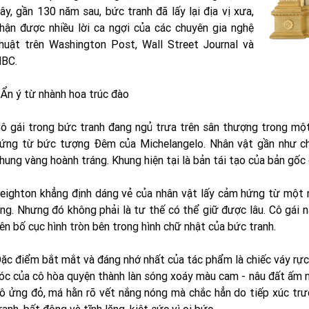
ây, gần 130 năm sau, bức tranh đã lấy lại địa vị xưa,
hận được nhiều lời ca ngợi của các chuyên gia nghệ
huật trên Washington Post, Wall Street Journal và
BC.
 Ẩn ý từ nhành hoa trúc đào
ô gái trong bức tranh đang ngủ trưa trên sân thượng trong mộ
ứng từ bức tượng Đêm của Michelangelo. Nhân vật gần như ch
hung vàng hoành tráng. Khung hiện tại là bản tái tạo của bản gốc đ
eighton khẳng định dáng vẻ của nhân vật lấy cảm hứng từ một
ng. Nhưng đó không phải là tư thế có thể giữ được lâu. Cô gái n
ên bố cục hình tròn bên trong hình chữ nhật của bức tranh.
ặc điểm bắt mắt và đáng nhớ nhất của tác phẩm là chiếc váy rực
óc của cô hòa quyện thành làn sóng xoáy màu cam - nâu đất ấm n
ô ửng đỏ, má hằn rõ vết nắng nóng mà chắc hẳn do tiếp xúc trư