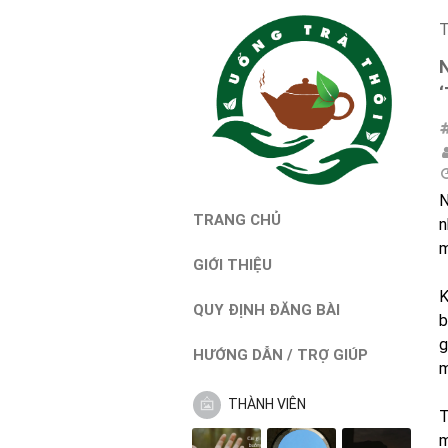
T
N
TRANG CHỦ
n
m
GIỚI THIỆU
K
QUY ĐỊNH ĐĂNG BÀI
b
g
HƯỚNG DẪN / TRỢ GIÚP
m
THÀNH VIÊN
T
m