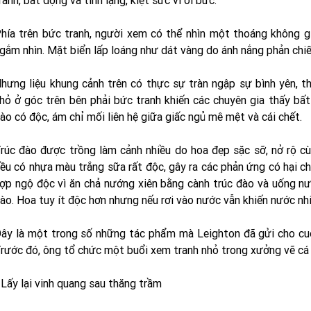
ranh, bất động và tĩnh lặng, kiệt sức vì oi bức.
hía trên bức tranh, người xem có thể nhìn một thoáng không g
gắm nhìn. Mặt biển lấp loáng như dát vàng do ánh nắng phản chiế
hưng liệu khung cảnh trên có thực sự tràn ngập sự bình yên, th
hỏ ở góc trên bên phải bức tranh khiến các chuyên gia thấy bất
ào có độc, ám chỉ mối liên hệ giữa giấc ngủ mê mệt và cái chết.
rúc đào được trồng làm cảnh nhiều do hoa đẹp sặc sỡ, nở rộ cùn
ều có nhựa màu trắng sữa rất độc, gây ra các phản ứng có hại c
ợp ngộ độc vì ăn chả nướng xiên bằng cành trúc đào và uống nư
ào. Hoa tuy ít độc hơn nhưng nếu rơi vào nước vẫn khiến nước nh
ây là một trong số những tác phẩm mà Leighton đã gửi cho cuộ
rước đó, ông tổ chức một buổi xem tranh nhỏ trong xưởng vẽ cá 
 Lấy lại vinh quang sau thăng trầm