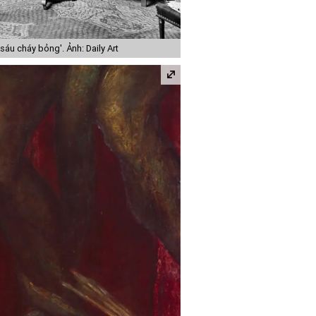
áu cháy bỏng'. Ảnh: Daily Art