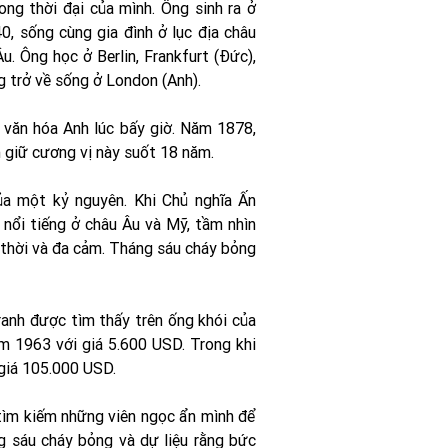
ong thời đại của mình. Ông sinh ra ở
 sống cùng gia đình ở lục địa châu
. Ông học ở Berlin, Frankfurt (Đức),
g trở về sống ở London (Anh).
u văn hóa Anh lúc bấy giờ. Năm 1878,
 giữ cương vị này suốt 18 năm.
ủa một kỷ nguyên. Khi Chủ nghĩa Ấn
nổi tiếng ở châu Âu và Mỹ, tầm nhìn
i thời và đa cảm. Tháng sáu cháy bỏng
anh được tìm thấy trên ống khói của
ăm 1963 với giá 5.600 USD. Trong khi
giá 105.000 USD.
 tìm kiếm những viên ngọc ẩn mình để
g sáu cháy bỏng và dự liệu rằng bức