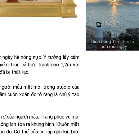
Giúp Uống Trà Thôi tốt
hơn mỗi ngày
t ngày hè nóng nực. Ý tưởng lấy cảm
iếm trọn cả bức tranh cao 1,2m với
ã bị thất lạc.
 người mẫu mệt mỏi trong studio của
ằm cuộn xoắn ốc rõ ràng là chủ ý tạo
 rỡ của người mẫu. Trang phục và mái
óng lan tỏa ra khung hình. Khuôn mặt
ớc đó. Cơ thể của cô lấp gần kín bức