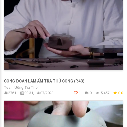
CÔNG ĐOẠN LÀM ẤM TRÀ THỦ CÔNG (P.43)
Team Uống Trà Thôi
2761
09:31, 14/07/2023
1
0
5,457
0.0