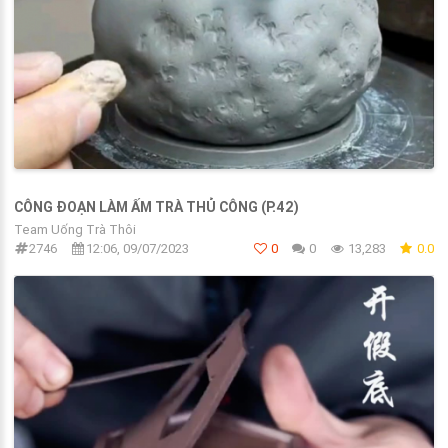
CÔNG ĐOẠN LÀM ẤM TRÀ THỦ CÔNG (P.42)
Team Uống Trà Thôi
2746
12:06, 09/07/2023
0
0
13,283
0.0