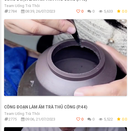
Team Uống Trà Thôi
2784
08:39, 26/07/2023
0
0
5,633
0.0
CÔNG ĐOẠN LÀM ẤM TRÀ THỦ CÔNG (P.44)
Team Uống Trà Thôi
2775
09:06, 21/07/2023
0
0
5,522
0.0