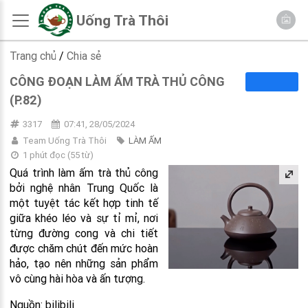
Uống Trà Thôi
Trang chủ
/
Chia sẻ
CÔNG ĐOẠN LÀM ẤM TRÀ THỦ CÔNG
(P.82)
3317
07:41, 28/05/2024
Team Uống Trà Thôi
LÀM ẤM
1 phút đọc
(
55
từ)
Quá trình làm ấm trà thủ công
bởi nghệ nhân Trung Quốc là
một tuyệt tác kết hợp tinh tế
giữa khéo léo và sự tỉ mỉ, nơi
từng đường cong và chi tiết
được chăm chút đến mức hoàn
hảo, tạo nên những sản phẩm
vô cùng hài hòa và ấn tượng.
Nguồn: bilibili