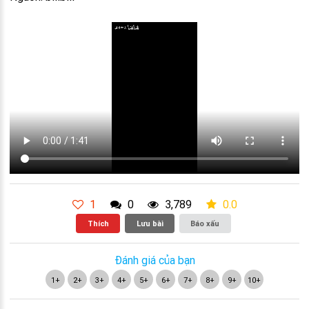
1
0
3,789
0.0
Thích
Lưu bài
Báo xấu
Đánh giá của bạn
1+
2+
3+
4+
5+
6+
7+
8+
9+
10+