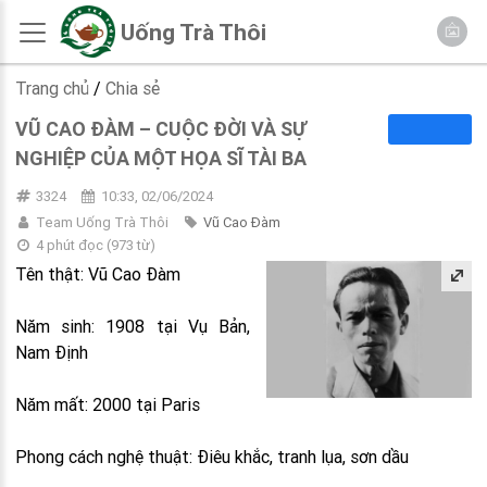
Uống Trà Thôi
Trang chủ
/
Chia sẻ
VŨ CAO ĐÀM – CUỘC ĐỜI VÀ SỰ
NGHIỆP CỦA MỘT HỌA SĨ TÀI BA
3324
10:33, 02/06/2024
Team Uống Trà Thôi
Vũ Cao Đàm
4 phút đọc
(
973
từ)
Tên thật: Vũ Cao Đàm
Năm sinh: 1908 tại Vụ Bản,
Nam Định
Năm mất: 2000 tại Paris
Phong cách nghệ thuật: Điêu khắc, tranh lụa, sơn dầu