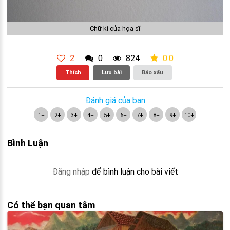
Chữ kí của họa sĩ
2
0
824
0.0
Thích
Lưu bài
Báo xấu
Đánh giá của bạn
1+
2+
3+
4+
5+
6+
7+
8+
9+
10+
Bình Luận
Đăng nhập
để bình luận cho bài viết
Có thể bạn quan tâm