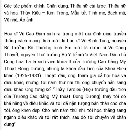
Các tác phẩm chính: Chân dung, Thiếu nữ cài lược, Thiếu nữ
và hoa, Thúy Kiều – Kim Trọng, Mẫu tử, Tình mẹ, Bạch mã,
Về nhà, Ảo ảnh
Họa sĩ Vũ Cao Đàm sinh ra trong một gia đình giàu truyền
thống cách mạng. Anh ruột là bác sĩ Vũ Đình Tụng, nguyên
Bộ trưởng Bộ Thương binh. Em ruột là dược sĩ Vũ Công
Thuyết, nguyên Thứ trưởng Bộ Y tế nước Việt Nam Dân chủ
Cộng hòa. Là là sinh viên khóa II của Trường Cao Đẳng Mỹ
Thuật Đông Dương, nhưng là khóa đầu tiên của Khoa Điêu
khắc (1926-1931). Thoạt đầu, ông tham gia cả hội họa và
điêu khắc, nhưng tới năm thứ nhì thì ông chuyển hẳn sang
điêu khắc. Ông từng kể: “Thầy Tardieu (Hiệu trưởng đầu tiên
của Trường Cao đẳng Mỹ thuật Đông Dương) thấy tôi có
khả năng về điêu khắc và tôi đã nặn tượng bán thân cho cha
tôi, ông khen đẹp. Cho nên năm thứ nhì, tôi học thẳng sang
ngành điêu khắc và tôi rất thích, sau đó tôi chuyên về chân
dung”.