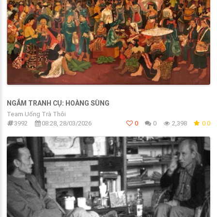
NGẮM TRANH CỤ: HOÀNG SÙNG
Team Uống Trà Thôi
3992
08:28, 28/03/2026
0
0
2,398
0.0