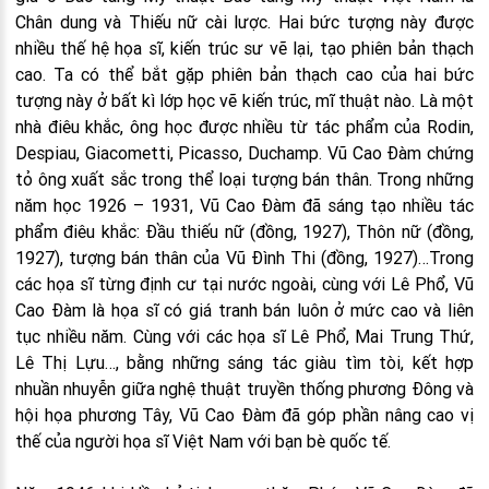
Chân dung và Thiếu nữ cài lược. Hai bức tượng này được
nhiều thế hệ họa sĩ, kiến trúc sư vẽ lại, tạo phiên bản thạch
cao. Ta có thể bắt gặp phiên bản thạch cao của hai bức
tượng này ở bất kì lớp học vẽ kiến trúc, mĩ thuật nào. Là một
nhà điêu khắc, ông học được nhiều từ tác phẩm của Rodin,
Despiau, Giacometti, Picasso, Duchamp. Vũ Cao Đàm chứng
tỏ ông xuất sắc trong thể loại tượng bán thân. Trong những
năm học 1926 – 1931, Vũ Cao Đàm đã sáng tạo nhiều tác
phẩm điêu khắc: Đầu thiếu nữ (đồng, 1927), Thôn nữ (đồng,
1927), tượng bán thân của Vũ Đình Thi (đồng, 1927)…Trong
các họa sĩ từng định cư tại nước ngoài, cùng với Lê Phổ, Vũ
Cao Đàm là họa sĩ có giá tranh bán luôn ở mức cao và liên
tục nhiều năm. Cùng với các họa sĩ Lê Phổ, Mai Trung Thứ,
Lê Thị Lựu…, bằng những sáng tác giàu tìm tòi, kết hợp
nhuần nhuyễn giữa nghệ thuật truyền thống phương Đông và
hội họa phương Tây, Vũ Cao Đàm đã góp phần nâng cao vị
thế của người họa sĩ Việt Nam với bạn bè quốc tế.