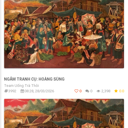
NGẮM TRANH CỤ: HOÀNG SÙNG
Team Uống Trà Thôi
3992
08:28, 28/03/2026
0
0
2,398
0.0