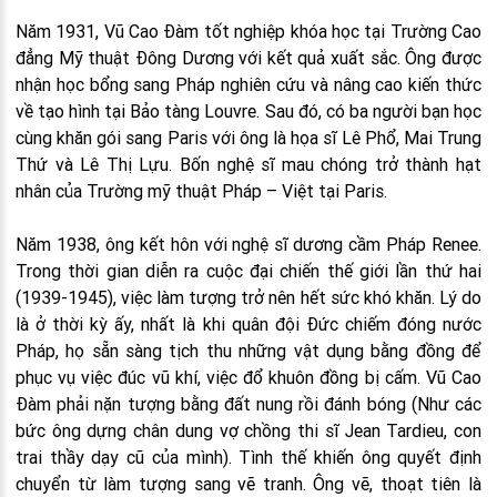
Năm 1931, Vũ Cao Đàm tốt nghiệp khóa học tại Trường Cao
đẳng Mỹ thuật Đông Dương với kết quả xuất sắc. Ông được
nhận học bổng sang Pháp nghiên cứu và nâng cao kiến thức
về tạo hình tại Bảo tàng Louvre. Sau đó, có ba người bạn học
cùng khăn gói sang Paris với ông là họa sĩ Lê Phổ, Mai Trung
Thứ và Lê Thị Lựu. Bốn nghệ sĩ mau chóng trở thành hạt
nhân của Trường mỹ thuật Pháp – Việt tại Paris.
Năm 1938, ông kết hôn với nghệ sĩ dương cầm Pháp Renee.
Trong thời gian diễn ra cuộc đại chiến thế giới lần thứ hai
(1939-1945), việc làm tượng trở nên hết sức khó khăn. Lý do
là ở thời kỳ ấy, nhất là khi quân đội Đức chiếm đóng nước
Pháp, họ sẵn sàng tịch thu những vật dụng bằng đồng để
phục vụ việc đúc vũ khí, việc đổ khuôn đồng bị cấm. Vũ Cao
Đàm phải nặn tượng bằng đất nung rồi đánh bóng (Như các
bức ông dựng chân dung vợ chồng thi sĩ Jean Tardieu, con
trai thầy dạy cũ của mình). Tình thế khiến ông quyết định
chuyển từ làm tượng sang vẽ tranh. Ông vẽ, thoạt tiên là