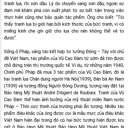
tranh lụa, rồi sơn dầu. Lý do chuyển sang sơn dầu, ngoài sự
đam mê khám phá còn xuất phát từ sự bất tiện trong việc
thực hiện cũng như bảo quản tác phẩm. Ông cho biết: “Tôi
thấy tranh lụa bị giới hạn bởi kích thước của bức tranh, vì có
miếng kính che gìn giữ cho lụa cho nên không thể vẽ to
được“.
Sống ở Pháp, sáng tác kết hợp tư tưởng Đông – Tây với chủ
đề Việt Nam, tác phẩm của Vũ Cao Đàm từ sớm đã tìm được
chỗ đứng trên thị trường quốc tế. Ví dụ, từ những năm 1940,
Chính phủ Pháp đã mua 3 tác phẩm của Vũ Cao Đàm, đó là
hai tranh lụa Chân dung người Hà Nội(1939), Đàn bà An Nam
(1939) và tượng đồng Người Đông Dương, tượng này đặt tại
Bảo tàng Mỹ thuật André Diligent de Roubaix. Tranh của Vũ
Cao Đàm thể hiện ảnh hưởng của mỹ thuật miền Nam nước
Pháp – Thời cực thịnh của trường phái Ấn tượng. Nhiều tác
phẩm điêu khắc của ông được coi là mẫu mực của điêu khắc
Việt Nam hiện đại trong đó có hai bức tượng hiện được lưu
giữ ở Bảo tàng Mỹ thuật Bảo tàng Mỹ thuật Việt Nam là