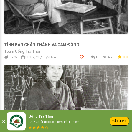
TÌNH BẠN CHÂN THÀNH VÀ CẢM ĐỘNG
Team Uống Trà Thôi
3576
08:37, 20/11/2024
1
0
453
0.0
Uống Trà Thôi
×
TẢI APP
Chỉ 30s tải app cực nhẹ và trải nghiệm!
★
★
★
★
☆
★