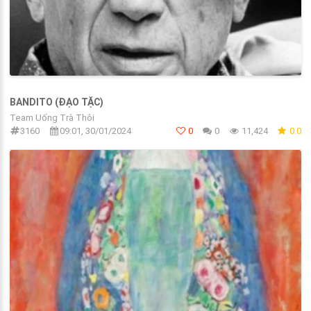
BANDITO (ĐẠO TẶC)
Team Uống Trà Thôi
3160
09:01, 30/01/2024
0
0
11,424
0.0