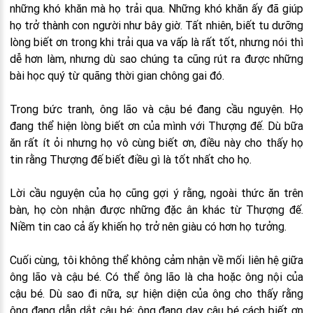
những khó khăn mà họ trải qua. Những khó khăn ấy đã giúp
họ trở thành con người như bây giờ. Tất nhiên, biết tu dưỡng
lòng biết ơn trong khi trải qua va vấp là rất tốt, nhưng nói thì
dễ hơn làm, nhưng dù sao chúng ta cũng rút ra được những
bài học quý từ quãng thời gian chông gai đó.
Trong bức tranh, ông lão và cậu bé đang cầu nguyện. Họ
đang thể hiện lòng biết ơn của mình với Thượng đế. Dù bữa
ăn rất ít ỏi nhưng họ vô cùng biết ơn, điều này cho thấy họ
tin rằng Thượng đế biết điều gì là tốt nhất cho họ.
Lời cầu nguyện của họ cũng gợi ý rằng, ngoài thức ăn trên
bàn, họ còn nhận được những đặc ân khác từ Thượng đế.
Niềm tin cao cả ấy khiến họ trở nên giàu có hơn họ tưởng.
Cuối cùng, tôi không thể không cảm nhận về mối liên hệ giữa
ông lão và cậu bé. Có thể ông lão là cha hoặc ông nội của
cậu bé. Dù sao đi nữa, sự hiện diện của ông cho thấy rằng
ông đang dẫn dắt cậu bé; ông đang dạy cậu bé cách biết ơn