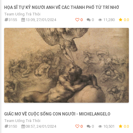
HỌA SĨ TỰ KỶ NGƯỜI ANH VẼ CÁC THÀNH PHỐ TỪ TRÍ NHỚ
Team Uống Trà Thôi
3155
13:09, 27/01/2024
0
0
11,280
0.0
GIẤC MƠ VỀ CUỘC SỐNG CON NGƯỜI - MICHELANGELO
Team Uống Trà Thôi
3150
08:57, 24/01/2024
0
0
10,501
0.0