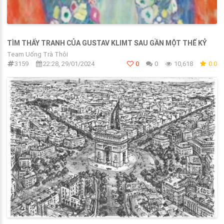
TÌM THẤY TRANH CỦA GUSTAV KLIMT SAU GẦN MỘT THẾ KỶ
Team Uống Trà Thôi
3159
22:28, 29/01/2024
0
0
10,618
0.0