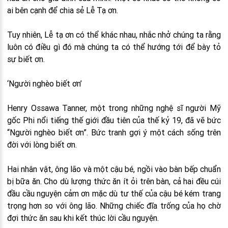
ai bên cạnh để chia sẻ Lễ Tạ ơn.
Tuy nhiên, Lễ tạ ơn có thể khác nhau, nhắc nhở chúng ta rằng
luôn có điều gì đó mà chúng ta có thể hướng tới để bày tỏ
sự biết ơn.
‘Người nghèo biết ơn’
Henry Ossawa Tanner, một trong những nghệ sĩ người Mỹ
gốc Phi nổi tiếng thế giới đầu tiên của thế kỷ 19, đã vẽ bức
“Người nghèo biết ơn”. Bức tranh gợi ý một cách sống trên
đời với lòng biết ơn.
Hai nhân vật, ông lão và một cậu bé, ngồi vào bàn bếp chuẩn
bị bữa ăn. Cho dù lượng thức ăn ít ỏi trên bàn, cả hai đều cúi
đầu cầu nguyện cảm ơn mặc dù tư thế của cậu bé kém trang
trọng hơn so với ông lão. Những chiếc đĩa trống của họ chờ
đợi thức ăn sau khi kết thúc lời cầu nguyện.