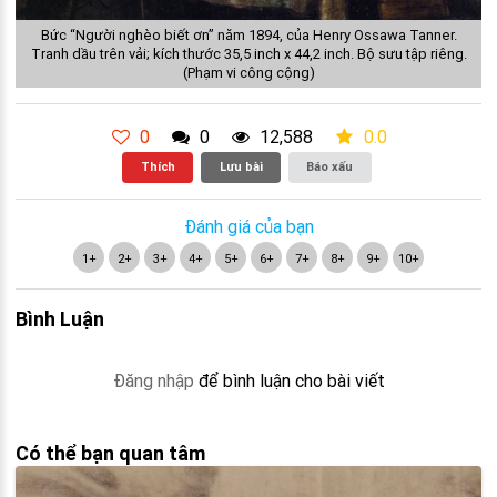
Bức “Người nghèo biết ơn” năm 1894, của Henry Ossawa Tanner.
Tranh dầu trên vải; kích thước 35,5 inch x 44,2 inch. Bộ sưu tập riêng.
(Phạm vi công cộng)
0
0
12,588
0.0
Thích
Lưu bài
Báo xấu
Đánh giá của bạn
1+
2+
3+
4+
5+
6+
7+
8+
9+
10+
Bình Luận
Đăng nhập
để bình luận cho bài viết
Có thể bạn quan tâm