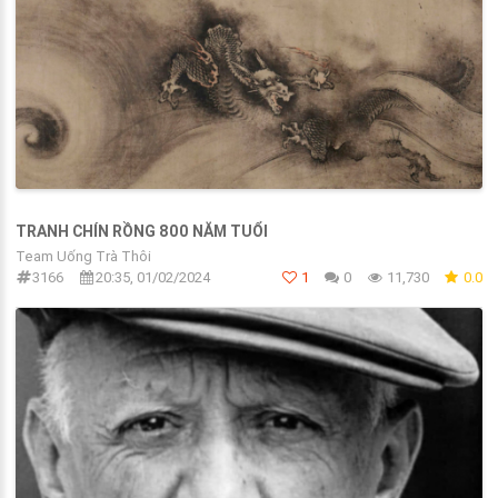
TRANH CHÍN RỒNG 800 NĂM TUỔI
Team Uống Trà Thôi
3166
20:35, 01/02/2024
1
0
11,730
0.0