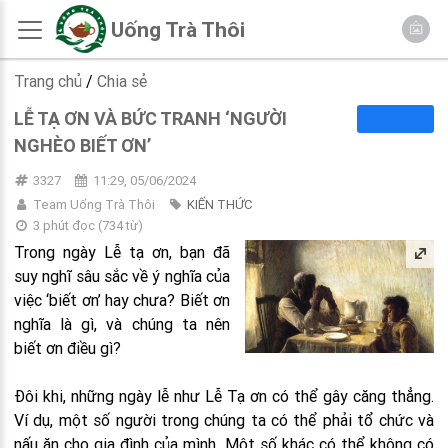
Uống Trà Thôi
Trang chủ
/
Chia sẻ
LỄ TẠ ƠN VÀ BỨC TRANH ‘NGƯỜI
NGHÈO BIẾT ƠN’
3327
11:29, 05/06/2024
Team Uống Trà Thôi
KIẾN THỨC
3 phút đọc
(
734
từ)
Trong ngày Lễ tạ ơn, bạn đã
suy nghĩ sâu sắc về ý nghĩa của
việc ‘biết ơn’ hay chưa? Biết ơn
nghĩa là gì, và chúng ta nên
biết ơn điều gì?
Đôi khi, những ngày lễ như Lễ Tạ ơn có thể gây căng thẳng.
Ví dụ, một số người trong chúng ta có thể phải tổ chức và
nấu ăn cho gia đình của mình. Một số khác có thể không có