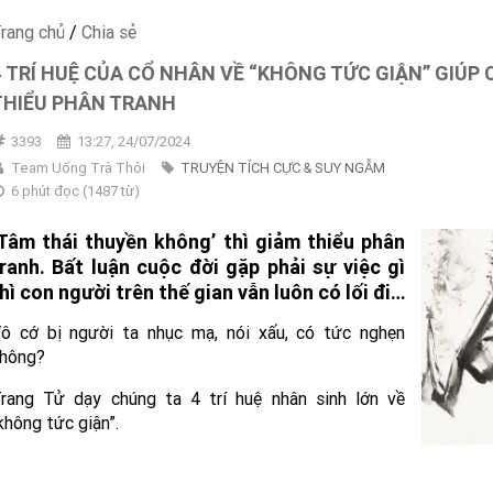
rang chủ
/
Chia sẻ
4 TRÍ HUỆ CỦA CỔ NHÂN VỀ “KHÔNG TỨC GIẬN” GIÚP
THIỂU PHÂN TRANH
3393
13:27, 24/07/2024
Team Uống Trà Thôi
TRUYỆN TÍCH CỰC & SUY NGẪM
6 phút đọc
(
1487
từ)
Tâm thái thuyền không’ thì giảm thiểu phân
ranh. Bất luận cuộc đời gặp phải sự việc gì
hì con người trên thế gian vẫn luôn có lối đi…
ô cớ bị người ta nhục mạ, nói xấu, có tức nghẹn
hông?
rang Tử dạy chúng ta 4 trí huệ nhân sinh lớn về
không tức giận”.