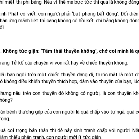
hí miệt thị phỉ báng. Nếu vì thế mà bực tức thì quả là không đáng
inh Phật có viết, con người phải ‘bát phong bất động’. Đối diện
hản ứng mãnh liệt thì càng không có hồi kết, chi bằng không động 
ổi.
. Không tức giận: ‘Tâm thái thuyền không’, chớ coi mình là 
rang Tử kể câu chuyện ví von rất hay về chiếc thuyền không:
ếu bạn ngồi trên một chiếc thuyền đang đi, trước mặt là một ch
ó không điều khiển thuyền thích hợp, đâm vào thuyền của bạn, lúc
hưng nếu trên con thuyền đó không có người, là con thuyền khô
hông?
ăn bệnh thường gặp của con người là quá chấp vào tự ngã, quá co
rọng.
uá coi trọng bản thân thì dễ nảy sinh tranh chấp với người. Nế
iảm thiểu phân tranh, con người mới ít tức giận.