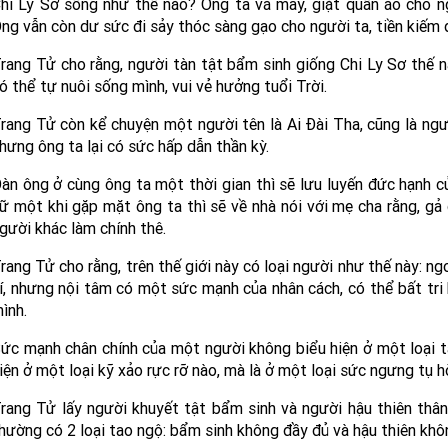
hi Ly Sơ sống như thế nào? Ông ta vá may, giặt quần áo cho ng
ng vẫn còn dư sức đi sảy thóc sàng gạo cho người ta, tiền kiếm
rang Tử cho rằng, người tàn tật bẩm sinh giống Chi Ly Sơ thế nà
ó thể tự nuôi sống mình, vui vẻ hưởng tuổi Trời.
rang Tử còn kể chuyện một người tên là Ai Đài Tha, cũng là ngư
hưng ông ta lại có sức hấp dẫn thần kỳ.
àn ông ở cùng ông ta một thời gian thì sẽ lưu luyến đức hạnh 
ữ một khi gặp mặt ông ta thì sẽ về nhà nói với mẹ cha rằng, gả
gười khác làm chính thê.
rang Tử cho rằng, trên thế giới này có loại người như thế này: ng
í, nhưng nội tâm có một sức mạnh của nhân cách, có thể bất tri 
ình.
ức mạnh chân chính của một người không biểu hiện ở một loại tà
iện ở một loại kỹ xảo rực rỡ nào, mà là ở một loại sức ngưng tụ hò
rang Tử lấy người khuyết tật bẩm sinh và người hậu thiên thân
hường có 2 loại tao ngộ: bẩm sinh không đầy đủ và hậu thiên khôn