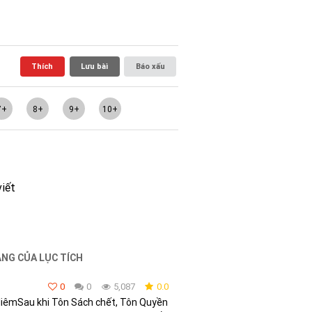
Thích
Lưu bài
Báo xấu
7+
8+
9+
10+
viết
NG CỦA LỤC TÍCH
0
0
5,087
0.0
liêmSau khi Tôn Sách chết, Tôn Quyền