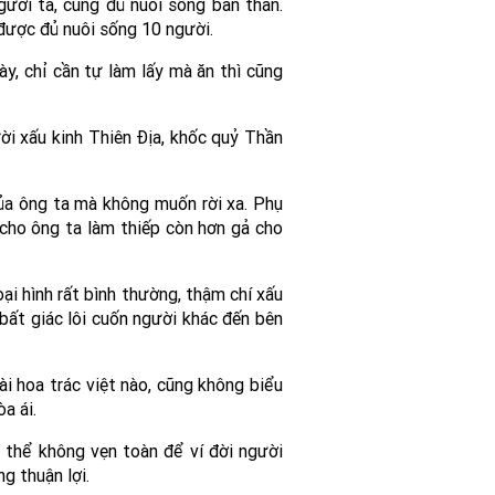
ười ta, cũng đủ nuôi sống bản thân.
 được đủ nuôi sống 10 người.
y, chỉ cần tự làm lấy mà ăn thì cũng
ời xấu kinh Thiên Địa, khốc quỷ Thần
của ông ta mà không muốn rời xa. Phụ
 cho ông ta làm thiếp còn hơn gả cho
oại hình rất bình thường, thậm chí xấu
bất giác lôi cuốn người khác đến bên
i hoa trác việt nào, cũng không biểu
a ái.
 thể không vẹn toàn để ví đời người
g thuận lợi.