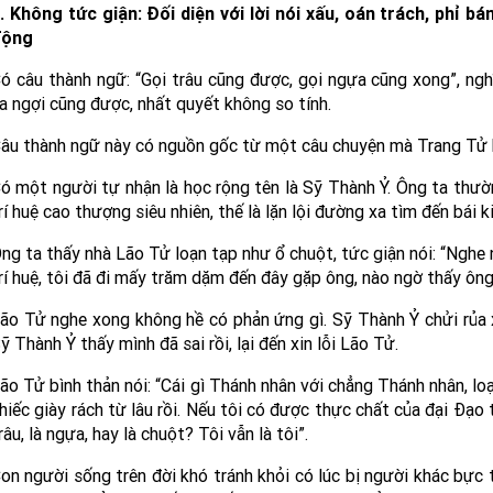
. Không tức giận: Đối diện với lời nói xấu, oán trách, phỉ b
động
ó câu thành ngữ: “Gọi trâu cũng được, gọi ngựa cũng xong”, ng
a ngợi cũng được, nhất quyết không so tính.
âu thành ngữ này có nguồn gốc từ một câu chuyện mà Trang Tử 
ó một người tự nhận là học rộng tên là Sỹ Thành Ỷ. Ông ta thư
rí huệ cao thượng siêu nhiên, thế là lặn lội đường xa tìm đến bái 
ng ta thấy nhà Lão Tử loạn tạp như ổ chuột, tức giận nói: “Nghe 
rí huệ, tôi đã đi mấy trăm dặm đến đây gặp ông, nào ngờ thấy ôn
ão Tử nghe xong không hề có phản ứng gì. Sỹ Thành Ỷ chửi rủa 
ỹ Thành Ỷ thấy mình đã sai rồi, lại đến xin lỗi Lão Tử.
ão Tử bình thản nói: “Cái gì Thánh nhân với chẳng Thánh nhân, loạ
hiếc giày rách từ lâu rồi. Nếu tôi có được thực chất của đại Đạo t
râu, là ngựa, hay là chuột? Tôi vẫn là tôi”.
on người sống trên đời khó tránh khỏi có lúc bị người khác bực tứ