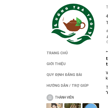
T
‘
TRANG CHỦ
t
t
GIỚI THIỆU
V
QUY ĐỊNH ĐĂNG BÀI
k
HƯỚNG DẪN / TRỢ GIÚP
T
“
THÀNH VIÊN