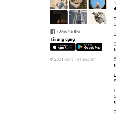
1
C
c
/Uống trà thôi
C
Tải ứng dụng
C
t
© 2021 UongTraThoi.com
Ô
t
L
S
L
c
t
C