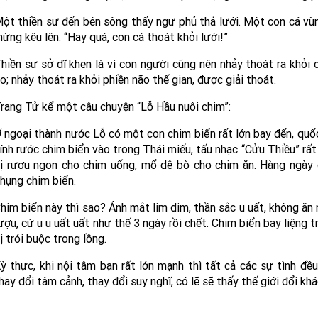
ột thiền sư đến bên sông thấy ngư phủ thả lưới. Một con cá vùng
ừng kêu lên: “Hay quá, con cá thoát khỏi lưới!”
hiền sư sở dĩ khen là vì con người cũng nên nhảy thoát ra khỏi c
o; nhảy thoát ra khỏi phiền não thế gian, được giải thoát.
rang Tử kể một câu chuyện “Lỗ Hầu nuôi chim”:
 ngoại thành nước Lỗ có một con chim biển rất lớn bay đến, quốc
ính rước chim biển vào trong Thái miếu, tấu nhạc “Cửu Thiều” rất 
ị rượu ngon cho chim uống, mổ dê bò cho chim ăn. Hàng ngày 
hụng chim biển.
him biển này thì sao? Ánh mắt lim dim, thần sắc u uất, không ăn
ượu, cứ u u uất uất như thế 3 ngày rồi chết. Chim biển bay liệng t
ị trói buộc trong lồng.
ỳ thực, khi nội tâm bạn rất lớn mạnh thì tất cả các sự tình đề
hay đổi tâm cảnh, thay đổi suy nghĩ, có lẽ sẽ thấy thế giới đổi khá