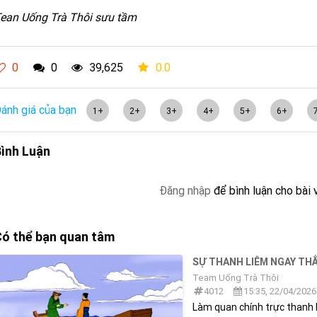
ean Uống Trà Thôi sưu tầm
0
0
39,625
0.0
ánh giá của bạn
1+
2+
3+
4+
5+
6+
ình Luận
Đăng nhập
để bình luận cho bài 
ó thể bạn quan tâm
SỰ THANH LIÊM NGAY THẲ
Team Uống Trà Thôi
4012
15:35, 22/04/2026
Làm quan chính trực thanh 