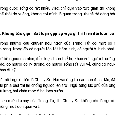
rong cuộc sống có rất nhiều việc, chỉ dựa vào tức giận thì khôn
hế thái độ xuống, không coi mình là quan trọng, thì sẽ dễ dàng hó
. Không tức giận: Bất luận gặp sự việc gì thì trên đời luôn có 
rong những câu chuyện ngụ ngôn của Trang Tử, có một số n
hường, trong đó có người tàn tật bẩm sinh, có người bị hình phạ
ừ bề ngoài mà nhìn, điều kiện thân thể họ khác với người thường
ão, có người có lý tưởng, có người sống rất vui vẻ, cũng có ngư
hân dị sỹ’.
ó một người tên là Chi Ly Sơ. Hai vai ông ta cao hơn đỉnh đầu, đầ
úi phía sau thì lại chổng ngược lên trời. Ngũ tạng lục phủ của ông
ù lưng, hai chân mọc ở hai bên sườn.
heo miêu tả này của Trang Tử, thì Chi Ly Sơ không chỉ là người
iống một con quái vật.