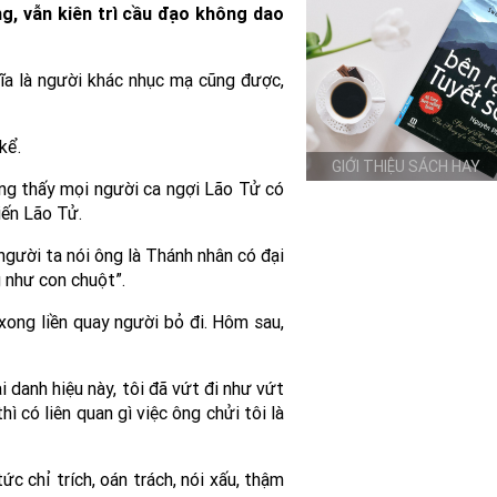
áng, vẫn kiên trì cầu đạo không dao
hĩa là người khác nhục mạ cũng được,
kể.
GIỚI THIỆU SÁCH HAY
ờng thấy mọi người ca ngợi Lão Tử có
kiến Lão Tử.
người ta nói ông là Thánh nhân có đại
g như con chuột”.
xong liền quay người bỏ đi. Hôm sau,
i danh hiệu này, tôi đã vứt đi như vứt
hì có liên quan gì việc ông chửi tôi là
c chỉ trích, oán trách, nói xấu, thậm