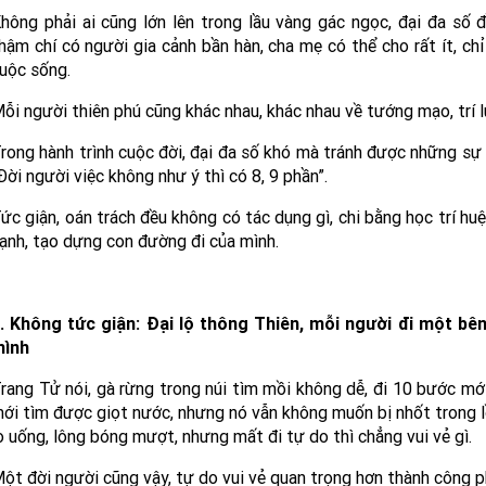
hông phải ai cũng lớn lên trong lầu vàng gác ngọc, đại đa số 
hậm chí có người gia cảnh bần hàn, cha mẹ có thể cho rất ít, ch
uộc sống.
ỗi người thiên phú cũng khác nhau, khác nhau về tướng mạo, trí l
rong hành trình cuộc đời, đại đa số khó mà tránh được những sự v
Đời người việc không như ý thì có 8, 9 phần”.
ức giận, oán trách đều không có tác dụng gì, chi bằng học trí huệ
ạnh, tạo dựng con đường đi của mình.
. Không tức giận: Đại lộ thông Thiên, mỗi người đi một bê
ình
rang Tử nói, gà rừng trong núi tìm mồi không dễ, đi 10 bước m
ới tìm được giọt nước, nhưng nó vẫn không muốn bị nhốt trong lồ
o uống, lông bóng mượt, nhưng mất đi tự do thì chẳng vui vẻ gì.
ột đời người cũng vậy, tự do vui vẻ quan trọng hơn thành công ph