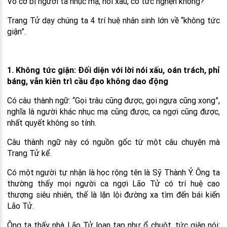
Vô cớ bị người ta nhục mạ, nói xấu, có tức nghẹn không?
Trang Tử dạy chúng ta 4 trí huệ nhân sinh lớn về “không tức
giận”.
1. Không tức giận: Đối diện với lời nói xấu, oán trách, phỉ
báng, vẫn kiên trì cầu đạo không dao động
Có câu thành ngữ: “Gọi trâu cũng được, gọi ngựa cũng xong”,
nghĩa là người khác nhục mạ cũng được, ca ngợi cũng được,
nhất quyết không so tính.
Câu thành ngữ này có nguồn gốc từ một câu chuyện mà
Trang Tử kể.
Có một người tự nhận là học rộng tên là Sỹ Thành Ỷ. Ông ta
thường thấy mọi người ca ngợi Lão Tử có trí huệ cao
thượng siêu nhiên, thế là lặn lội đường xa tìm đến bái kiến
Lão Tử.
Ông ta thấy nhà Lão Tử loạn tạp như ổ chuột, tức giận nói: