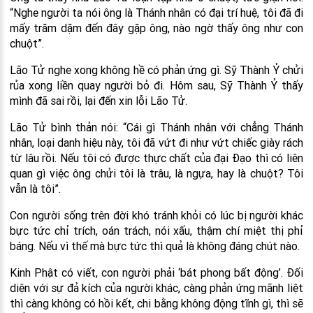
“Nghe người ta nói ông là Thánh nhân có đại trí huệ, tôi đã đi
mấy trăm dặm đến đây gặp ông, nào ngờ thấy ông như con
chuột”.
Lão Tử nghe xong không hề có phản ứng gì. Sỹ Thành Ỷ chửi
rủa xong liền quay người bỏ đi. Hôm sau, Sỹ Thành Ỷ thấy
mình đã sai rồi, lại đến xin lỗi Lão Tử.
Lão Tử bình thản nói: “Cái gì Thánh nhân với chẳng Thánh
nhân, loại danh hiệu này, tôi đã vứt đi như vứt chiếc giày rách
từ lâu rồi. Nếu tôi có được thực chất của đại Đạo thì có liên
quan gì việc ông chửi tôi là trâu, là ngựa, hay là chuột? Tôi
vẫn là tôi”.
Con người sống trên đời khó tránh khỏi có lúc bị người khác
bực tức chỉ trích, oán trách, nói xấu, thậm chí miệt thị phỉ
báng. Nếu vì thế mà bực tức thì quả là không đáng chút nào.
Kinh Phật có viết, con người phải ‘bát phong bất động’. Đối
diện với sự đả kích của người khác, càng phản ứng mãnh liệt
thì càng không có hồi kết, chi bằng không động tĩnh gì, thì sẽ