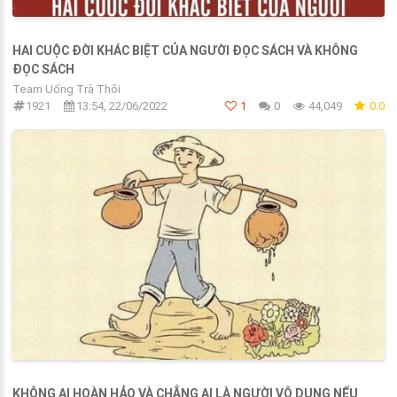
HAI CUỘC ĐỜI KHÁC BIỆT CỦA NGƯỜI ĐỌC SÁCH VÀ KHÔNG
ĐỌC SÁCH
Team Uống Trà Thôi
1921
13:54, 22/06/2022
1
0
44,049
0.0
KHÔNG AI HOÀN HẢO VÀ CHẲNG AI LÀ NGƯỜI VÔ DỤNG NẾU