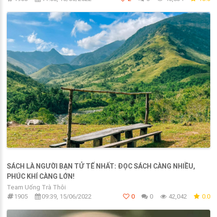
SÁCH LÀ NGƯỜI BẠN TỬ TẾ NHẤT: ĐỌC SÁCH CÀNG NHIỀU,
PHÚC KHÍ CÀNG LỚN!
Team Uống Trà Thôi
1905
09:39, 15/06/2022
0
0
42,042
0.0