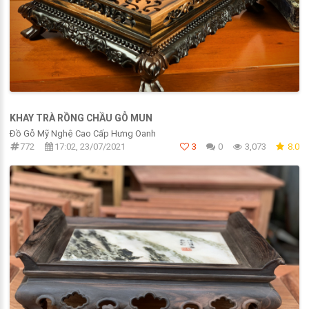
KHAY TRÀ RỒNG CHẦU GỖ MUN
Đồ Gỗ Mỹ Nghệ Cao Cấp Hưng Oanh
772
17:02, 23/07/2021
3
0
3,073
8.0