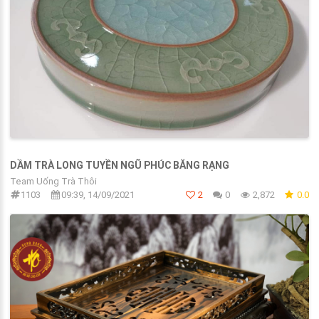
DẦM TRÀ LONG TUYỀN NGŨ PHÚC BĂNG RẠNG
Team Uống Trà Thôi
1103
09:39, 14/09/2021
2
0
2,872
0.0