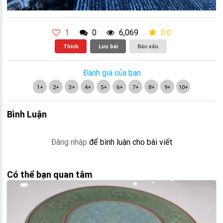
1
0
6,069
0.0
Thích
Lưu bài
Báo xấu
Đánh giá của bạn
1+
2+
3+
4+
5+
6+
7+
8+
9+
10+
Bình Luận
Đăng nhập
để bình luận cho bài viết
Có thể bạn quan tâm