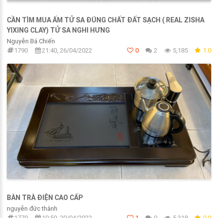
CẦN TÌM MUA ẤM TỬ SA ĐÚNG CHẤT ĐẤT SẠCH ( REAL ZISHA
YIXING CLAY) TỬ SA NGHI HƯNG
Nguyễn Bá Chiến
1790
21:40, 26/04/2022
0
2
5,185
1.0
BÀN TRÀ ĐIỆN CAO CẤP
nguyễn đức thành
1779
10:50, 20/04/2022
1
0
5,318
0.0