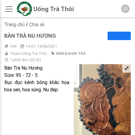
Uống Trà Thôi
Trang chủ
/
Chia sẻ
BÀN TRÀ NU HƯƠNG
349
14:07, 14/06/2021
Team Uống Trà Thôi
BÀN & KHAY TRÀ
1 phút đọc
(
22
từ)
Bàn Trà Nu Hương
Size: 95 - 72 - 5
Đục đục kênh bông khắc họa
hoa sen, hoa súng. Nu đẹp.