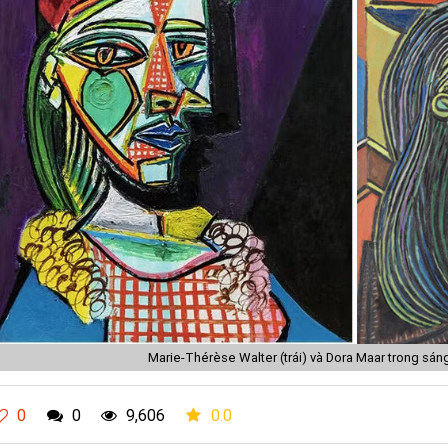
Marie-Thérèse Walter (trái) và Dora Maar trong sáng
0
0
9,606
0.0