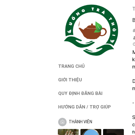
T
M
k
TRANG CHỦ
m
GIỚI THIỆU
D
m
QUY ĐỊNH ĐĂNG BÀI
-
HƯỚNG DẪN / TRỢ GIÚP
S
THÀNH VIÊN
c
n