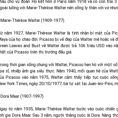
hấu cho vũ đoàn. Họ kết hôn ở Paris năm 1918 và có con trai 3
goài luồng với Marie-Thérèse Walter nên sống ly thân với vợ như
 Marie-Thérèse Walter (1909-1977)
ừ năm 1927, Marie-Thérese Walter là tình nhân bí mật của Pi
aya của họ chào đời. Picasso bị vẻ đẹp của Walter mê hoặc và đã
reen Leaves and Bust vẽ Walter được trả 106 triệu USD vào nă
hất của Picasso trên thị trường đấu giá.
rong thời gian sống chung với Walter, Picasso hẹn hò với một số
ọa sĩ, nhiếp ảnh gia siêu thực. Năm 1940, mối quan hệ của Walt
ủa Picasso vào năm 1975, Walter cảm thấy tiếp tục cuộc sốn
ew York Times, ngày 20/10/1977, bà tự sát tại Juan-les-Pins, 
 Dora Maar (1907-1997)
gay từ năm 1935, Marie-Thérèse Walter bước vào cuộc chiến g
nh gia Dora Maar. Sau 3 năm, người thắng cuộc là Dora. Nàng thơ