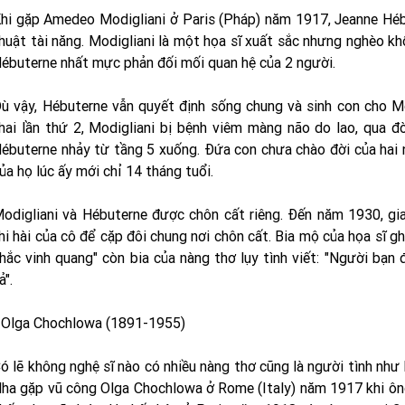
hi gặp Amedeo Modigliani ở Paris (Pháp) năm 1917, Jeanne Hébu
huật tài năng. Modigliani là một họa sĩ xuất sắc nhưng nghèo kh
ébuterne nhất mực phản đối mối quan hệ của 2 người.
ù vậy, Hébuterne vẫn quyết định sống chung và sinh con cho Mo
hai lần thứ 2, Modigliani bị bệnh viêm màng não do lao, qua đ
ébuterne nhảy từ tầng 5 xuống. Đứa con chưa chào đời của hai 
ủa họ lúc ấy mới chỉ 14 tháng tuổi.
odigliani và Hébuterne được chôn cất riêng. Đến năm 1930, gi
hi hài của cô để cặp đôi chung nơi chôn cất. Bia mộ của họa sĩ g
hắc vinh quang" còn bia của nàng thơ lụy tình viết: "Người bạn 
ả".
 Olga Chochlowa (1891-1955)
ó lẽ không nghệ sĩ nào có nhiều nàng thơ cũng là người tình như
ha gặp vũ công Olga Chochlowa ở Rome (Italy) năm 1917 khi ông