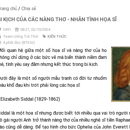
rang chủ
/
Chia sẻ
BI KỊCH CỦA CÁC NÀNG THƠ - NHÂN TÌNH HỌA SĨ
3491
08:27, 02/10/2024
Team Uống Trà Thôi
KIẾN THỨC
4 phút đọc
(
875
từ)
ối quan hệ giữa một số họa sĩ và nàng thơ của họ
hông chỉ dừng ở các bức vẽ mà biến thành niềm đam
ê, tình yêu say đắm nhưng kết thúc trong bi kịch.
ưới đây là một số người mẫu tranh có đời tư nhuốm
àu khổ đau khi trót phải lòng các họa sĩ:
 Elizabeth Siddal (1829-1862)
iddal là một họa sĩ nhưng được biết tới nhiều qua vai trò người
ô gái người Anh trở thành nàng thơ của nhiều nghệ sĩ tiền Rapha
ào cũng dễ dàng. Để tạo hình cho bức Ophelia của John Everett 