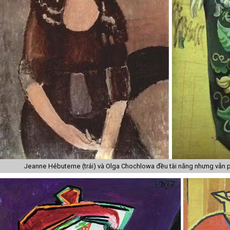
Jeanne Hébuterne (trái) và Olga Chochlowa đều tài năng nhưng vẫn p