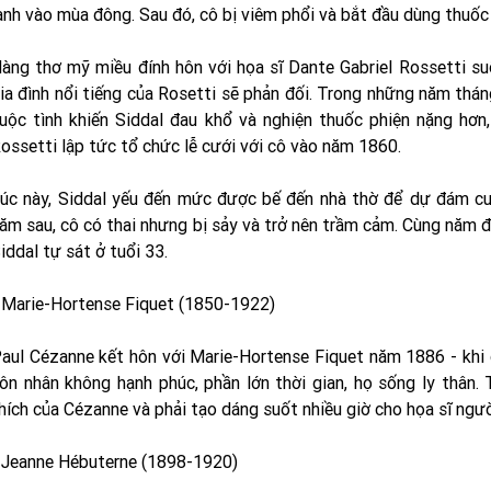
ạnh vào mùa đông. Sau đó, cô bị viêm phổi và bắt đầu dùng thuốc
àng thơ mỹ miều đính hôn với họa sĩ Dante Gabriel Rossetti s
ia đình nổi tiếng của Rosetti sẽ phản đối. Trong những năm thán
uộc tình khiến Siddal đau khổ và nghiện thuốc phiện nặng hơn,
ossetti lập tức tổ chức lễ cưới với cô vào năm 1860.
úc này, Siddal yếu đến mức được bế đến nhà thờ để dự đám cư
ăm sau, cô có thai nhưng bị sảy và trở nên trầm cảm. Cùng năm đó
iddal tự sát ở tuổi 33.
 Marie-Hortense Fiquet (1850-1922)
aul Cézanne kết hôn với Marie-Hortense Fiquet năm 1886 - khi c
ôn nhân không hạnh phúc, phần lớn thời gian, họ sống ly thân.
hích của Cézanne và phải tạo dáng suốt nhiều giờ cho họa sĩ ngư
 Jeanne Hébuterne (1898-1920)