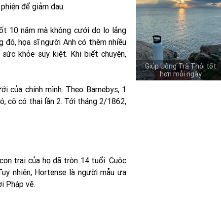
 phiện để giảm đau.
uốt 10 năm mà không cưới do lo lắng
g đó, họa sĩ người Anh có thêm nhiều
 sức khỏe suy kiệt. Khi biết chuyện,
Giúp Uống Trà Thôi tốt
hơn mỗi ngày
ới của chính mình. Theo Barnebys, 1
, cô có thai lần 2. Tới tháng 2/1862,
on trai của họ đã tròn 14 tuổi. Cuộc
 Tuy nhiên, Hortense là người mẫu ưa
ời Pháp vẽ.