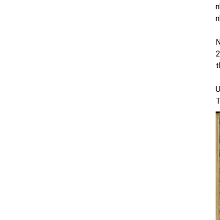
n
n
N
2
t
U
T