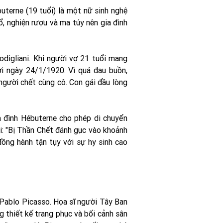
terne (19 tuổi) là một nữ sinh nghệ
ổ, nghiện rượu và ma túy nên gia đình
digliani. Khi người vợ 21 tuổi mang
ời ngày 24/1/1920. Vì quá đau buồn,
người chết cùng cô. Con gái đầu lòng
a đình Hébuterne cho phép di chuyển
hi: "Bị Thần Chết đánh gục vào khoảnh
đồng hành tận tụy với sự hy sinh cao
 Pablo Picasso. Họa sĩ người Tây Ban
 thiết kế trang phục và bối cảnh sân