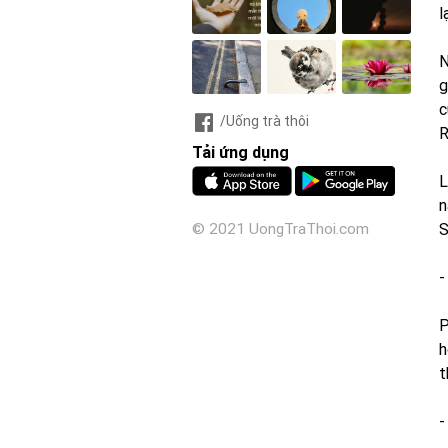
l
N
g
c
/Uống trà thôi
R
Tải ứng dụng
L
n
S
© 2021 UongTraThoi.com
-
P
h
t
-