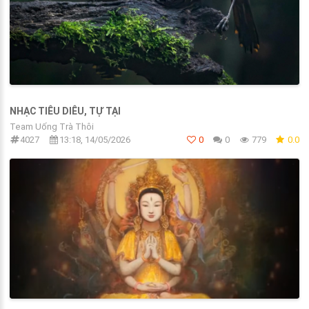
NHẠC TIÊU DIÊU, TỰ TẠI
Team Uống Trà Thôi
4027
13:18, 14/05/2026
0
0
779
0.0