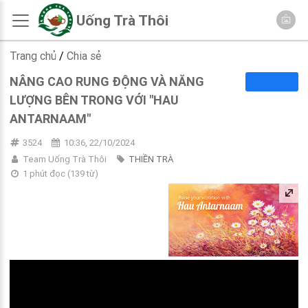
Uống Trà Thôi
Trang chủ
/
Chia sẻ
NÂNG CAO RUNG ĐỘNG VÀ NĂNG
LƯỢNG BÊN TRONG VỚI "HAU
ANTARNAAM"
3524
10:36, 22/10/2024
Team Uống Trà Thôi
THIỀN TRÀ
1 phút đọc
(
139
từ)