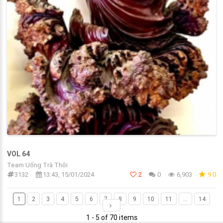
VOL 64
Team Uống Trà Thôi
3132
13:43, 15/01/2024
2
0
6,903
9.0
1
2
3
4
5
6
7
8
9
10
11
...
14
1 - 5 of 70 items