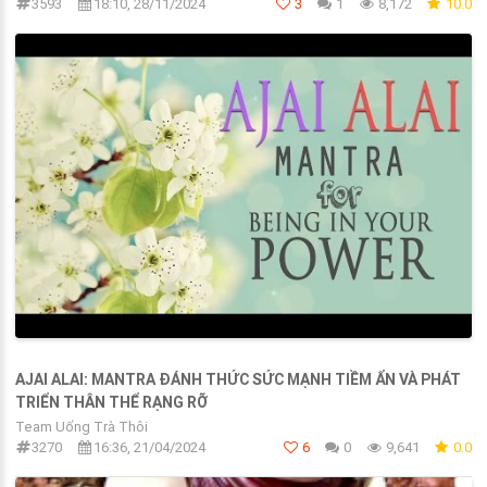
3593
18:10, 28/11/2024
3
1
8,172
10.0
AJAI ALAI: MANTRA ĐÁNH THỨC SỨC MẠNH TIỀM ẨN VÀ PHÁT
TRIỂN THÂN THỂ RẠNG RỠ
Team Uống Trà Thôi
3270
16:36, 21/04/2024
6
0
9,641
0.0