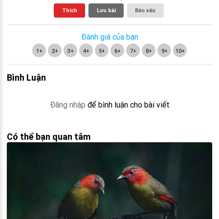
Thích
Lưu bài
Báo xấu
Đánh giá của bạn
1+
2+
3+
4+
5+
6+
7+
8+
9+
10+
Bình Luận
Đăng nhập
để bình luận cho bài viết
Có thể bạn quan tâm