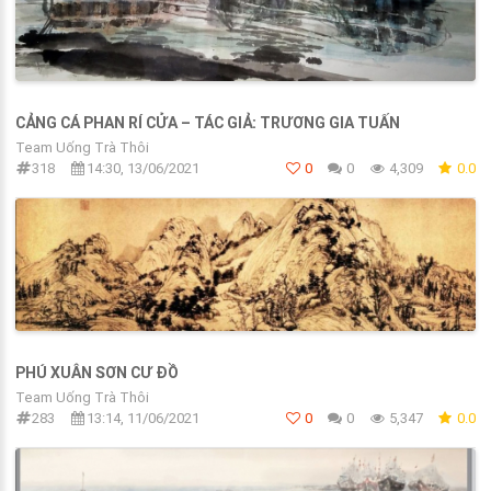
CẢNG CÁ PHAN RÍ CỬA – TÁC GIẢ: TRƯƠNG GIA TUẤN
Team Uống Trà Thôi
318
14:30, 13/06/2021
0
0
4,309
0.0
PHÚ XUÂN SƠN CƯ ĐỒ
Team Uống Trà Thôi
283
13:14, 11/06/2021
0
0
5,347
0.0