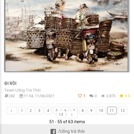
ĐI RỒI
Team Uống Trà Thôi
282
11:54, 11/06/2021
1
0
3,873
0.0
1
2
3
4
5
6
7
8
9
10
11
12
13
51 - 55 of 63 items
/Uống trà thôi