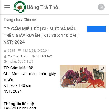
Uống Trà Thôi
Trang chủ
/
Chia sẻ
TP: CẨM MIÊU ĐỒ| CL: MỰC VÀ MÀU
TRÊN GIẤY XUYẾN | KT: 70 X 140 CM |
NST; 2024
3535
13:15, 28/10/2024
Võ Chính Long
THUỶ MẶC
1 phút đọc
(
18
từ)
TP: Cẩm Miêu Đồ
CL: Mực và màu trên giấy
xuyến
KT: 70 x 140 cm
NST; 2024
Thông tin liên hệ
Tên: Võ Chính Long