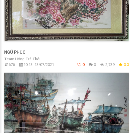
NGŨ PHÚC
Team Uống Trà Thôi
676
10:13, 13/07/2021
0
0
2,739
0.0