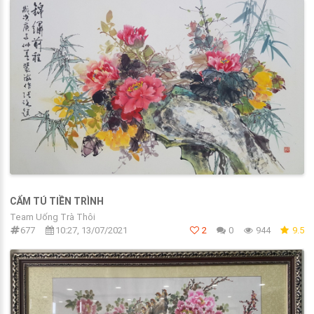
CẨM TÚ TIỀN TRÌNH
Team Uống Trà Thôi
677
10:27, 13/07/2021
2
0
944
9.5