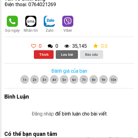
Điện thoại: 0764021269
Gọi ngay
Nhắn tin
Zalo
Viber
0
0
35,145
0.0
Thích
Lưu bài
Báo xấu
Đánh giá của bạn
1+
2+
3+
4+
5+
6+
7+
8+
9+
10+
Bình Luận
Đăng nhập
để bình luận cho bài viết
Có thể bạn quan tâm