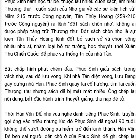
Phục Sinh ham học từ bé, thuộc làu nhiều cuốn sách, am hiểu
Thượng thư - cuốn sách của Nho gia về các sự kiện lịch sử.
Năm 215 trước Công nguyên, Tần Thủy Hoàng (259-210
trước Công nguyên) ra lệnh "đốt sách chôn nho", không ai
được phép tàng trữ Thượng thư. Đốt sách chôn nho là sự
kiện Tần Thủy Hoàng lệnh đốt bỏ sách vở và chôn sống
nhiều nho sĩ, nhằm loại bỏ tư tưởng, học thuyết thời Xuân
Thu Chiến Quốc, để phục vụ thống trị của nhà Tần.
Bất chấp hình phạt chém đầu, Phục Sinh giấu sách trong
vách nhà, sau đó lưu vong. Khi nhà Tần diệt vong, Lưu Bang
gây dựng nhà Hán, Phục Sinh quay lại cố hương, tìm lại cuốn
Thượng thư nhưng sách đã bị mất mát nhiều. Ông chép lại
nội dung, bắt đầu hành trình thuyết giảng, thu nạp đệ tử.
Thời Hán Văn Đế, nhà vua nghe danh tiếng Phục Sinh, truyền
gọi ông vào triều nhưng lúc đó Phục Sinh đã ngoài 90 tuổi,
không thể vượt đường xa hiểm trở đến kinh thành. Hán Văn
Đế bèn sai người đến chỗ ở của Phục Sinh để ghi chép lại