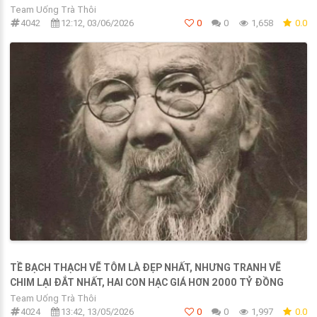
Team Uống Trà Thôi
4042
12:12, 03/06/2026
0
0
1,658
0.0
TỀ BẠCH THẠCH VẼ TÔM LÀ ĐẸP NHẤT, NHƯNG TRANH VẼ
CHIM LẠI ĐẮT NHẤT, HAI CON HẠC GIÁ HƠN 2000 TỶ ĐỒNG
Team Uống Trà Thôi
4024
13:42, 13/05/2026
0
0
1,997
0.0