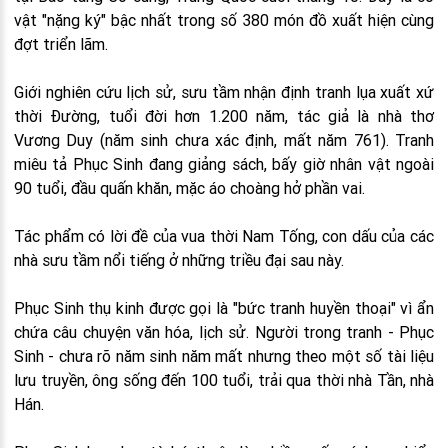
vật "nặng ký" bậc nhất trong số 380 món đồ xuất hiện cùng
đợt triển lãm.
Giới nghiên cứu lịch sử, sưu tầm nhận định tranh lụa xuất xứ
thời Đường, tuổi đời hơn 1.200 năm, tác giả là nhà thơ
Vương Duy (năm sinh chưa xác định, mất năm 761). Tranh
miêu tả Phục Sinh đang giảng sách, bấy giờ nhân vật ngoài
90 tuổi, đầu quấn khăn, mặc áo choàng hở phần vai.
Tác phẩm có lời đề của vua thời Nam Tống, con dấu của các
nhà sưu tầm nổi tiếng ở những triều đại sau này.
Phục Sinh thụ kinh được gọi là "bức tranh huyền thoại" vì ẩn
chứa câu chuyện văn hóa, lịch sử. Người trong tranh - Phục
Sinh - chưa rõ năm sinh năm mất nhưng theo một số tài liệu
lưu truyền, ông sống đến 100 tuổi, trải qua thời nhà Tần, nhà
Hán.