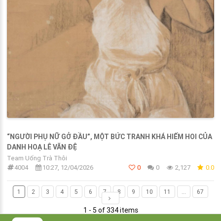
“NGƯỜI PHỤ NỮ GỞ ĐẦU”, MỘT BỨC TRANH KHÁ HIẾM HOI CỦA
DANH HOẠ LÊ VĂN ĐỆ
Team Uống Trà Thôi
4004
10:27, 12/04/2026
0
0
2,127
0.0
1
2
3
4
5
6
7
8
9
10
11
...
67
1 - 5 of 334 items