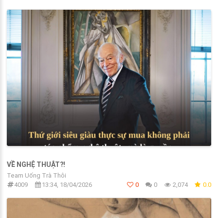
VỀ NGHỆ THUẬT?!
Team Uống Trà Thôi
4009
13:34, 18/04/2026
0
0
2,074
0.0