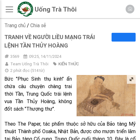
Uống Trà Thôi
Trang chủ
/
Chia sẻ
TRANH VỀ NGƯỜI LIỀU MẠNG TRÁI
LỆNH TẦN THỦY HOÀNG
3569
09:25, 14/11/2024
Team Uống Trà Thôi
KIẾN THỨC
2 phút đọc
(
514
từ)
Bức "Phục Sinh thụ kinh" ẩn
chứa câu chuyện chàng trai
thời Tần, Trung Quốc trái lệnh
vua Tần Thủy Hoàng, không
đốt sách "Thượng thư".
Theo The Paper, tác phẩm thuộc sở hữu của Bảo tàng Mỹ
thuật Thành phố Osaka, Nhật Bản, được cho mượn triển lãm
tại Bảo tàng Cố cung, Trung Quốc cuối tháng 10. Đây là cổ