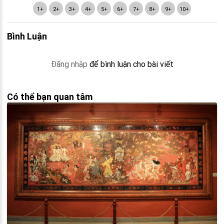
1+
2+
3+
4+
5+
6+
7+
8+
9+
10+
Bình Luận
Đăng nhập
để bình luận cho bài viết
Có thể bạn quan tâm