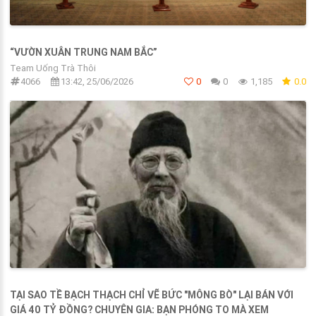
“VƯỜN XUÂN TRUNG NAM BẮC”
Team Uống Trà Thôi
4066
13:42, 25/06/2026
0
0
1,185
0.0
TẠI SAO TỀ BẠCH THẠCH CHỈ VẼ BỨC "MÔNG BÒ" LẠI BÁN VỚI
GIÁ 40 TỶ ĐỒNG? CHUYÊN GIA: BẠN PHÓNG TO MÀ XEM