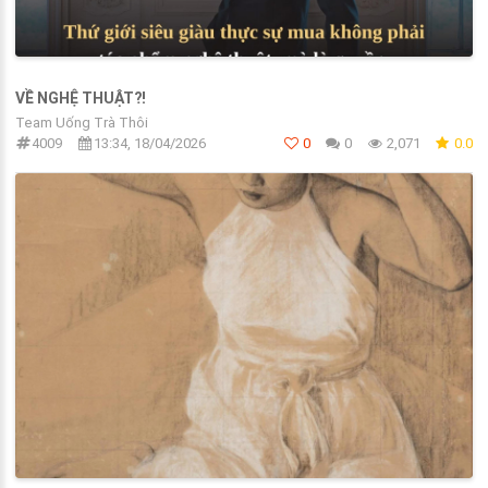
VỀ NGHỆ THUẬT?!
Team Uống Trà Thôi
4009
13:34, 18/04/2026
0
0
2,071
0.0