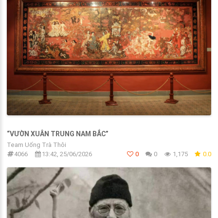
“VƯỜN XUÂN TRUNG NAM BẮC”
Team Uống Trà Thôi
4066
13:42, 25/06/2026
0
0
1,175
0.0