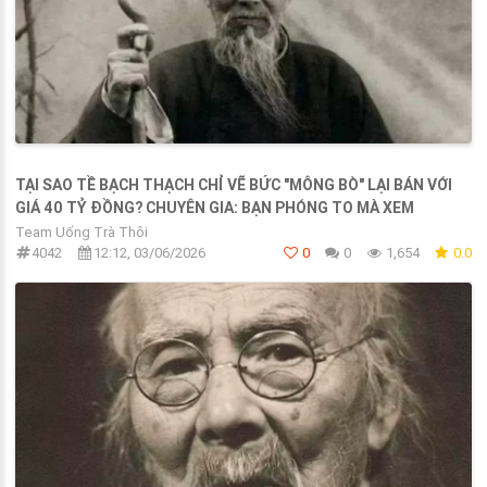
TẠI SAO TỀ BẠCH THẠCH CHỈ VẼ BỨC "MÔNG BÒ" LẠI BÁN VỚI
GIÁ 40 TỶ ĐỒNG? CHUYÊN GIA: BẠN PHÓNG TO MÀ XEM
Team Uống Trà Thôi
4042
12:12, 03/06/2026
0
0
1,654
0.0