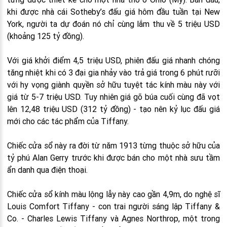
khi được nhà cái Sotheby’s đấu giá hôm đầu tuần tại New
York, người ta dự đoán nó chỉ cùng lắm thu về 5 triệu USD
(khoảng 125 tỷ đồng).
Với giá khởi điểm 4,5 triệu USD, phiên đấu giá nhanh chóng
tăng nhiệt khi có 3 đại gia nhảy vào trả giá trong 6 phút rưỡi
với hy vọng giành quyền sở hữu tuyệt tác kính màu này với
giá từ 5-7 triệu USD. Tuy nhiên giá gõ búa cuối cùng đã vọt
lên 12,48 triệu USD (312 tỷ đồng) - tạo nên kỷ lục đấu giá
mới cho các tác phẩm của Tiffany.
Chiếc cửa sổ này ra đời từ năm 1913 từng thuộc sở hữu của
tỷ phú Alan Gerry trước khi được bán cho một nhà sưu tầm
ẩn danh qua điện thoại.
Chiếc cửa sổ kính màu lộng lẫy này cao gần 4,9m, do nghệ sĩ
Louis Comfort Tiffany - con trai người sáng lập Tiffany &
Co. - Charles Lewis Tiffany và Agnes Northrop, một trong