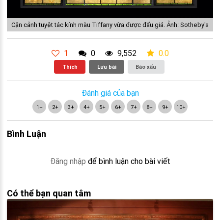
Cận cảnh tuyệt tác kính màu Tiffany vừa được đấu giá. Ảnh: Sotheby's
1
0
9,552
0.0
Thích
Lưu bài
Báo xấu
Đánh giá của bạn
1+
2+
3+
4+
5+
6+
7+
8+
9+
10+
Bình Luận
Đăng nhập
để bình luận cho bài viết
Có thể bạn quan tâm