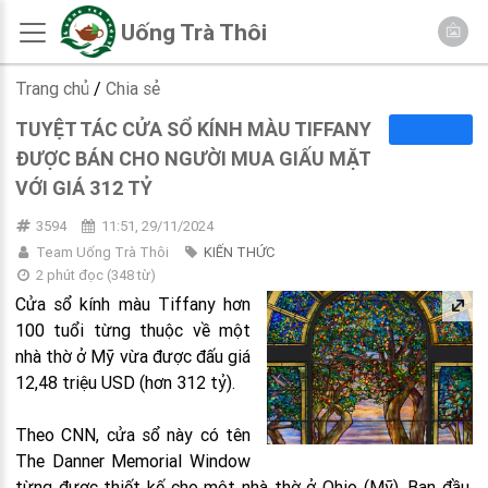
Uống Trà Thôi
Trang chủ
/
Chia sẻ
TUYỆT TÁC CỬA SỔ KÍNH MÀU TIFFANY
ĐƯỢC BÁN CHO NGƯỜI MUA GIẤU MẶT
VỚI GIÁ 312 TỶ
3594
11:51, 29/11/2024
Team Uống Trà Thôi
KIẾN THỨC
2 phút đọc
(
348
từ)
Cửa sổ kính màu Tiffany hơn
100 tuổi từng thuộc về một
nhà thờ ở Mỹ vừa được đấu giá
12,48 triệu USD (hơn 312 tỷ).
Theo CNN, cửa sổ này có tên
The Danner Memorial Window
từng được thiết kế cho một nhà thờ ở Ohio (Mỹ). Ban đầu,