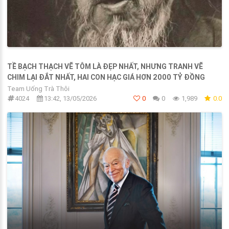
TỀ BẠCH THẠCH VẼ TÔM LÀ ĐẸP NHẤT, NHƯNG TRANH VẼ
CHIM LẠI ĐẮT NHẤT, HAI CON HẠC GIÁ HƠN 2000 TỶ ĐỒNG
Team Uống Trà Thôi
4024
13:42, 13/05/2026
0
0
1,989
0.0