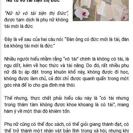
“Nữ tử vô tài tiện thị Đức”
“Nữ tử vô tài tiện thị Đức”,
được tạm dịch là phụ nữ không
tài mới là đức.
Đây là vế sau của hai câu nói: “Đàn ông có đức mới là tài, đàn
bà không tài mới là đức.”
Nhiều người hiểu nhầm rằng “vô tài” chính là không có tài, là
ngu dốt, kém về học thức và tài năng. Do đó, rất nhiều phụ
nữ đã bị áp đặt trong khuôn khổ này, không được đi học,
không được làm chủ, cả đời chỉ được quanh quẩn trong một
góc nhà để lo cho gia đình mà thôi.
Thế nhưng, thực chất phải hiểu câu này là “có tài nhưng
trong thâm tâm không được khoe khoang là có tài”, mang
hàm ý về một thái độ khiêm tốn.
Phụ nữ cũng có thể đọc sách, có thể giỏi giang thành đạt, có
thể trở thành một nhân vật bản lĩnh trong xã hội, nhưng khi