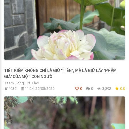
TIẾT KIỆM KHÔNG CHỈ LÀ GIỮ "TIỀN", MÀ LÀ GIỮ LẤY "PHẨM
GIÁ" CỦA MỘT CON NGƯỜI
Team Uống Trà Thôi
4035
11:24, 25/05/2026
0
0
3,892
0.0