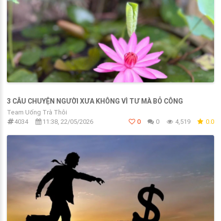
3 CÂU CHUYỆN NGƯỜI XƯA KHÔNG VÌ TƯ MÀ BỎ CÔNG
Team Uống Trà Thôi
4034
11:38, 22/05/2026
0
0
4,519
0.0