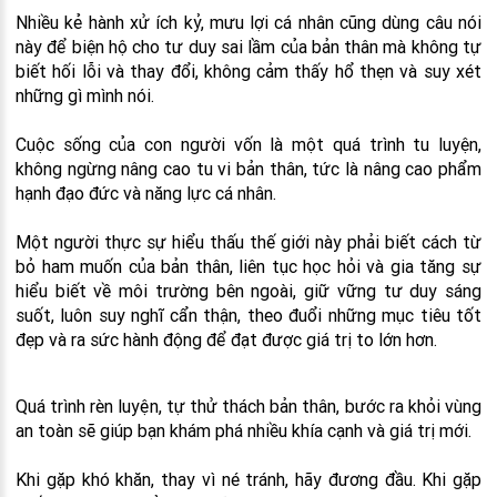
Nhiều kẻ hành xử ích kỷ, mưu lợi cá nhân cũng dùng câu nói
này để biện hộ cho tư duy sai lầm của bản thân mà không tự
biết hối lỗi và thay đổi, không cảm thấy hổ thẹn và suy xét
những gì mình nói.
Cuộc sống của con người vốn là một quá trình tu luyện,
không ngừng nâng cao tu vi bản thân, tức là nâng cao phẩm
hạnh đạo đức và năng lực cá nhân.
Một người thực sự hiểu thấu thế giới này phải biết cách từ
bỏ ham muốn của bản thân, liên tục học hỏi và gia tăng sự
hiểu biết về môi trường bên ngoài, giữ vững tư duy sáng
suốt, luôn suy nghĩ cẩn thận, theo đuổi những mục tiêu tốt
đẹp và ra sức hành động để đạt được giá trị to lớn hơn.
Quá trình rèn luyện, tự thử thách bản thân, bước ra khỏi vùng
an toàn sẽ giúp bạn khám phá nhiều khía cạnh và giá trị mới.
Khi gặp khó khăn, thay vì né tránh, hãy đương đầu. Khi gặp