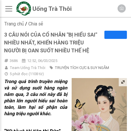
Uống Trà Thôi
Trang chủ
/
Chia sẻ
3 CÂU NÓI CỦA CỔ NHÂN "BỊ HIỂU SAI"
NHIỀU NHẤT, KHIẾN HÀNG TRIỆU
NGƯỜI BỊ OAN SUỐT NHIỀU THẾ HỆ
3686
12:52, 06/03/2025
Team Uống Trà Thôi
TRUYỆN TÍCH CỰC & SUY NGẪM
5 phút đọc
(
1108
từ)
Trong quá trình truyền miệng
và sử dụng suốt hàng ngàn
năm qua, 3 câu nói này đã bị
phần lớn người hiểu sai hoàn
toàn, làm hại số phận của
hàng triệu người khác.