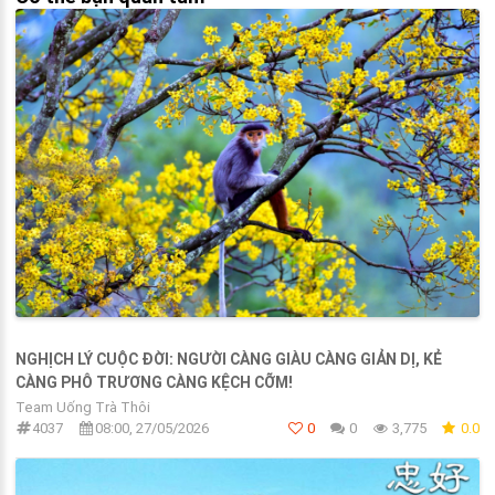
NGHỊCH LÝ CUỘC ĐỜI: NGƯỜI CÀNG GIÀU CÀNG GIẢN DỊ, KẺ
CÀNG PHÔ TRƯƠNG CÀNG KỆCH CỠM!
Team Uống Trà Thôi
4037
08:00, 27/05/2026
0
0
3,775
0.0