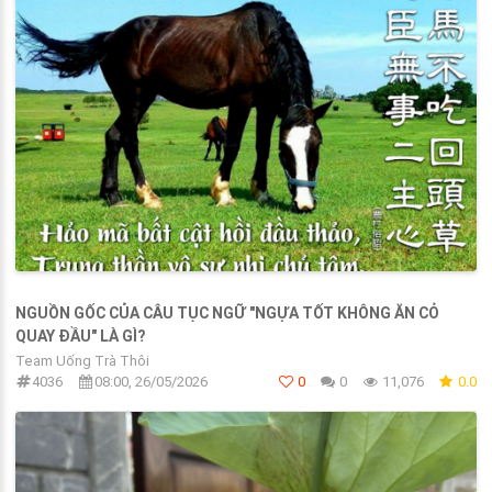
NGUỒN GỐC CỦA CÂU TỤC NGỮ "NGỰA TỐT KHÔNG ĂN CỎ
QUAY ĐẦU" LÀ GÌ?
Team Uống Trà Thôi
4036
08:00, 26/05/2026
0
0
11,076
0.0