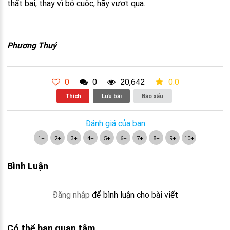
thất bại, thay vì bỏ cuộc, hãy vượt qua.
Phương Thuý
0
0
20,642
0.0
Thích
Lưu bài
Báo xấu
Đánh giá của bạn
1+
2+
3+
4+
5+
6+
7+
8+
9+
10+
Bình Luận
Đăng nhập
để bình luận cho bài viết
Có thể bạn quan tâm