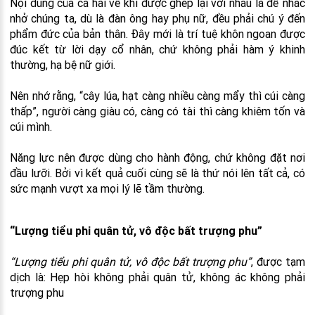
Nội dung của cả hai vế khi được ghép lại với nhau là để nhắc
nhở chúng ta, dù là đàn ông hay phụ nữ, đều phải chú ý đến
phẩm đức của bản thân. Đây mới là trí tuệ khôn ngoan được
đúc kết từ lời dạy cổ nhân, chứ không phải hàm ý khinh
thường, hạ bệ nữ giới.
Nên nhớ rằng, “cây lúa, hạt càng nhiều càng mẩy thì cúi càng
thấp”, người càng giàu có, càng có tài thì càng khiêm tốn và
cúi mình.
Năng lực nên được dùng cho hành động, chứ không đặt nơi
đầu lưỡi. Bởi vì kết quả cuối cùng sẽ là thứ nói lên tất cả, có
sức mạnh vượt xa mọi lý lẽ tầm thường.
“Lượng tiểu phi quân tử, vô độc bất trượng phu”
“Lượng tiểu phi quân tử, vô độc bất trượng phu”
, được tạm
dịch là: Hẹp hòi không phải quân tử, không ác không phải
trượng phu