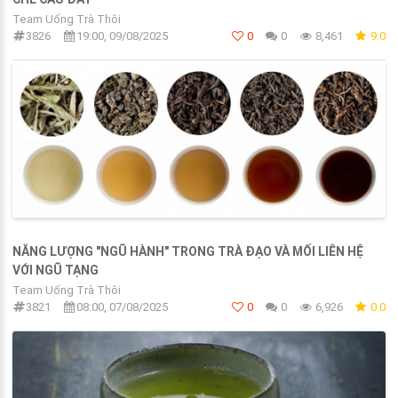
Team Uống Trà Thôi
3826
19:00, 09/08/2025
0
0
8,461
9.0
NĂNG LƯỢNG "NGŨ HÀNH" TRONG TRÀ ĐẠO VÀ MỐI LIÊN HỆ
VỚI NGŨ TẠNG
Team Uống Trà Thôi
3821
08:00, 07/08/2025
0
0
6,926
0.0