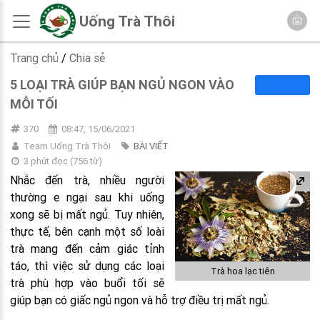
Uống Trà Thôi
Trang chủ
/
Chia sẻ
5 LOẠI TRÀ GIÚP BẠN NGỦ NGON VÀO
MỖI TỐI
370
08:47, 15/06/2021
Team Uống Trà Thôi
BÀI VIẾT
3 phút đọc
(
756
từ)
Nhắc đến trà, nhiều người
thường e ngại sau khi uống
xong sẽ bị mất ngủ. Tuy nhiên,
thực tế, bên cạnh một số loài
trà mang đến cảm giác tỉnh
táo, thì việc sử dụng các loại
Trà hoa lạc tiên
trà phù hợp vào buổi tối sẽ
giúp bạn có giấc ngủ ngon và hỗ trợ điều trị mất ngủ.