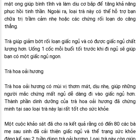
mật ong giúp bình tĩnh và làm dịu cơ bắp để tăng khả năng
phục hồi tinh thần. Ngoài ra, loại trà này có thể hỗ trợ bạn
chữa trị trầm cảm nhẹ hoặc các chứng rối loạn do căng
thẳng.
Trà giúp giảm bớt rối loạn giấc ngủ và có được giấc ngủ chất
lượng hơn. Uống 1 cốc mỗi buổi tối trước khi đi ngủ sẽ giúp
bạn có một giấc ngủ ngon.
Trà hoa oải hương
Trà hoa oải hương có mùi vị thơm mát, dịu nhẹ, giúp những
người mắc chứng mất ngủ dễ dàng đi vào giấc ngủ hơn.
Thành phần dinh dưỡng của trà hoa oải hương đã chứng
minh tại sao loại trà này lại rất tốt cho sức khỏe.
Một cuộc khảo sát đã cho ra kết quả rằng có đến 80 các bà
mẹ sau sinh đã cải thiện giấc ngủ và thể trạng sức khỏe
đáng kể sau 2 tuần dùng trà oải hương. Loại trà này còn giúp