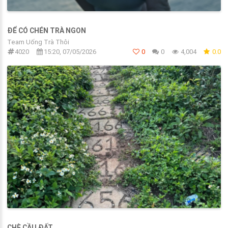
ĐỂ CÓ CHÉN TRÀ NGON
Team Uống Trà Thôi
4020
15:20, 07/05/2026
0
0
4,004
0.0
CHÈ CẦU ĐẤT