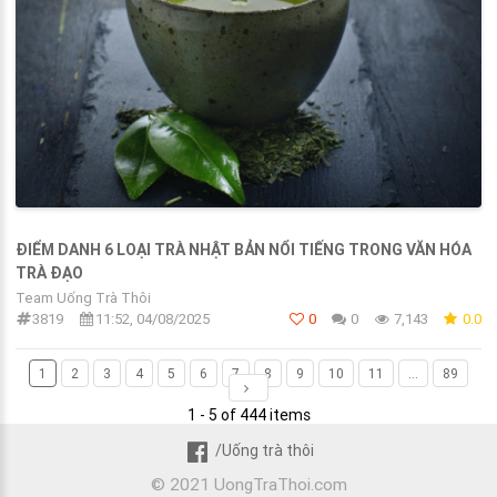
ĐIỂM DANH 6 LOẠI TRÀ NHẬT BẢN NỔI TIẾNG TRONG VĂN HÓA
TRÀ ĐẠO
Team Uống Trà Thôi
3819
11:52, 04/08/2025
0
0
7,143
0.0
1
2
3
4
5
6
7
8
9
10
11
...
89
1 - 5 of 444 items
/Uống trà thôi
© 2021 UongTraThoi.com