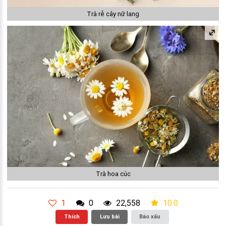
Trà rễ cây nữ lang
Trà hoa cúc
1
0
22,558
10.0
Thích
Lưu bài
Báo xấu