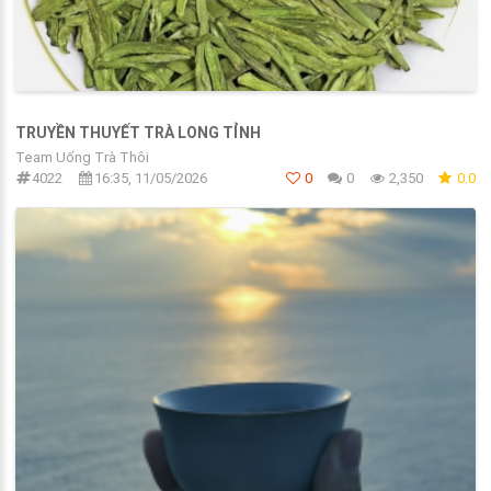
TRUYỀN THUYẾT TRÀ LONG TỈNH
Team Uống Trà Thôi
4022
16:35, 11/05/2026
0
0
2,350
0.0