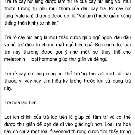
Trà rễ cây nữ lang được làm từ rễ của cây nữ lang với mùi
thơm tương tự như mùi thơm của dầu cây trà. Rễ cây nữ
lang (valerian) thường được gọi là “Valium (thuốc giảm căng
thẳng thần kinh) tự nhiên.”
Trà rễ cây nữ lang là một thảo dược giúp ngủ ngon, đau đầu
và hỗ trợ điều trị chứng mất ngủ hiệu quả. Bên cạnh đó, loại
trà này thường được gợi ý như một sự thay thế cho
melatonin – loại hormone giúp thư giãn và dễ ngủ.
Trà rễ cây nữ lang cũng có thể tương tác với một số loại
thuốc, vì vậy hãy tìm hiểu kỹ lưỡng trước khi sử dụng trà
này.
Trà hoa lạc tiên
Lợi ích chính của trà lạc tiên là giúp cả tâm trí và cơ thể
được thư giãn để bạn dễ đi vào giấc ngủ hơn. Loại trà hoa
này có chứa một loại flavonoid thường được tìm thấy trong