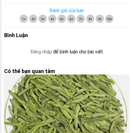
Đánh giá của bạn
1+
2+
3+
4+
5+
6+
7+
8+
9+
10+
Bình Luận
Đăng nhập
để bình luận cho bài viết
Có thể bạn quan tâm