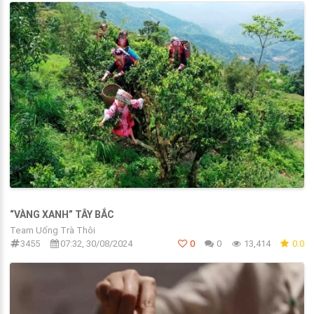
“VÀNG XANH” TÂY BẮC
Team Uống Trà Thôi
3455
07:32, 30/08/2024
0
0
13,414
0.0