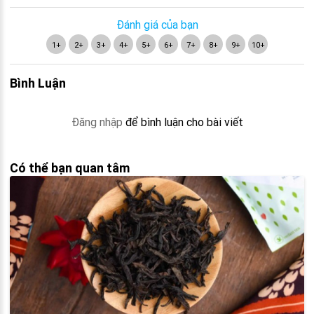
Đánh giá của bạn
1+
2+
3+
4+
5+
6+
7+
8+
9+
10+
Bình Luận
Đăng nhập
để bình luận cho bài viết
Có thể bạn quan tâm