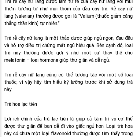
Trà rễ cây nữ lang được làm từ rễ của cây nữ lang với mùi
thơm tương tự như mùi thơm của dầu cây trà. Rễ cây nữ
lang (valerian) thường được gọi là “Valium (thuốc giảm căng
thẳng thần kinh) tự nhiên.”
Trà rễ cây nữ lang là một thảo dược giúp ngủ ngon, đau đầu
và hỗ trợ điều trị chứng mất ngủ hiệu quả. Bên cạnh đó, loại
trà này thường được gợi ý như một sự thay thế cho
melatonin – loại hormone giúp thư giãn và dễ ngủ.
Trà rễ cây nữ lang cũng có thể tương tác với một số loại
thuốc, vì vậy hãy tìm hiểu kỹ lưỡng trước khi sử dụng trà
này.
Trà hoa lạc tiên
Lợi ích chính của trà lạc tiên là giúp cả tâm trí và cơ thể
được thư giãn để bạn dễ đi vào giấc ngủ hơn. Loại trà hoa
này có chứa một loại flavonoid thường được tìm thấy trong