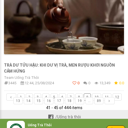
TRÀ DƯ TỬU HẬU: KHI DƯ VỊ TRÀ, MEN RƯỢU KHƠI NGUỒN
CẢM HỨNG
Team Uống Trà Thôi
3445
12:44, 25/08/2024
0
0
13,349
0.0
1
2
3
4
5
6
7
8
9
10
11
12
13
14
15
16
17
18
19
...
89
41 - 45 of 444 items
/Uống trà thôi
Uống Trà Thôi
© 2021 UongTraThoi.com