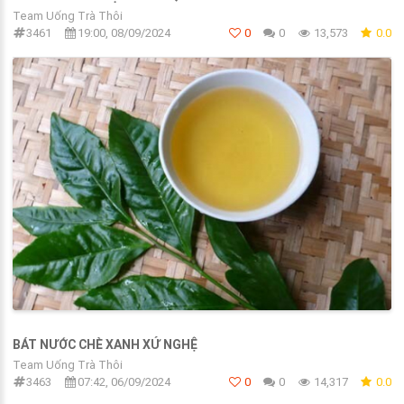
Team Uống Trà Thôi
3461
19:00, 08/09/2024
0
0
13,573
0.0
BÁT NƯỚC CHÈ XANH XỨ NGHỆ
Team Uống Trà Thôi
3463
07:42, 06/09/2024
0
0
14,317
0.0