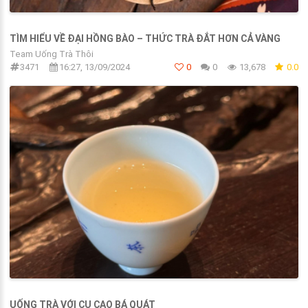
TÌM HIỂU VỀ ĐẠI HỒNG BÀO – THỨC TRÀ ĐẮT HƠN CẢ VÀNG
Team Uống Trà Thôi
3471
16:27, 13/09/2024
0
0
13,678
0.0
UỐNG TRÀ VỚI CỤ CAO BÁ QUÁT