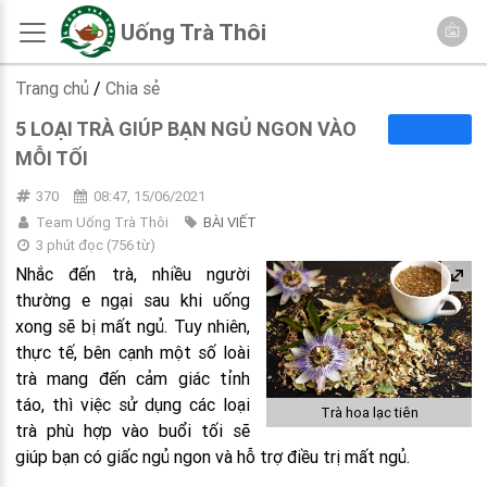
Uống Trà Thôi
Trang chủ
/
Chia sẻ
5 LOẠI TRÀ GIÚP BẠN NGỦ NGON VÀO
MỖI TỐI
370
08:47, 15/06/2021
Team Uống Trà Thôi
BÀI VIẾT
3 phút đọc
(
756
từ)
Nhắc đến trà, nhiều người
thường e ngại sau khi uống
xong sẽ bị mất ngủ. Tuy nhiên,
thực tế, bên cạnh một số loài
trà mang đến cảm giác tỉnh
táo, thì việc sử dụng các loại
Trà hoa lạc tiên
trà phù hợp vào buổi tối sẽ
giúp bạn có giấc ngủ ngon và hỗ trợ điều trị mất ngủ.