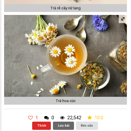
Trà rễ cây nữ lang
Trà hoa cúc
1
0
22,542
10.0
Thích
Lưu bài
Báo xấu