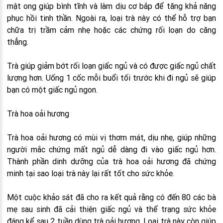
mật ong giúp bình tĩnh và làm dịu cơ bắp để tăng khả năng
phục hồi tinh thần. Ngoài ra, loại trà này có thể hỗ trợ bạn
chữa trị trầm cảm nhẹ hoặc các chứng rối loạn do căng
thẳng.
Trà giúp giảm bớt rối loạn giấc ngủ và có được giấc ngủ chất
lượng hơn. Uống 1 cốc mỗi buổi tối trước khi đi ngủ sẽ giúp
bạn có một giấc ngủ ngon.
Trà hoa oải hương
Trà hoa oải hương có mùi vị thơm mát, dịu nhẹ, giúp những
người mắc chứng mất ngủ dễ dàng đi vào giấc ngủ hơn.
Thành phần dinh dưỡng của trà hoa oải hương đã chứng
minh tại sao loại trà này lại rất tốt cho sức khỏe.
Một cuộc khảo sát đã cho ra kết quả rằng có đến 80 các bà
mẹ sau sinh đã cải thiện giấc ngủ và thể trạng sức khỏe
đáng kể sau 2 tuần dùng trà oải hương. Loại trà này còn giúp