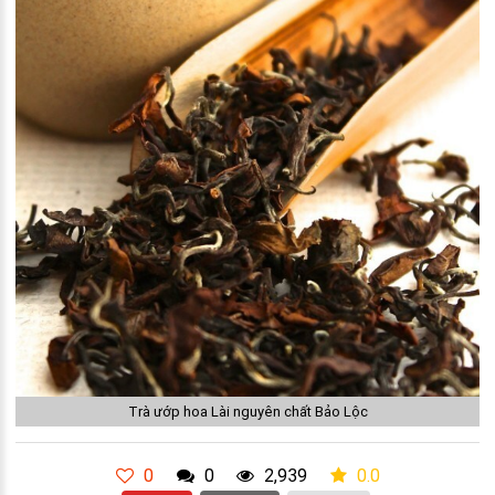
Trà ướp hoa Lài nguyên chất Bảo Lộc
0
0
2,939
0.0