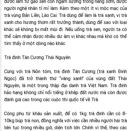
được làm từ gạo sen còn ngậm sương trong nắng sớm, được
người nghệ nhân tỉ mỉ làm. Kèm theo một ít vị mộc mạc của
trà vùng Bản Liền, Lào Cai. Trà dùng để làm là trà xanh, vị trà
xanh cho hương thơm rất trưởng thành, dùng để sao với loại
khác sẽ không bị mất mùi đi. Nếu uống trà sen, người ta có
thể cảm nhận được nhiều dư âm vị khác nhau mà khó có thể
tìm thấy ở một dòng nào khác.
Trà đinh Tân Cương Thái Nguyên
Cùng với trà Nõn tôm, trà đinh Tân Cương (trà xanh Đinh
Ngọc) đã trở thành thứ “vàng xanh" của vùng đất Thái
Nguyên, là một trong thập đại danh trà Việt Nam. Trà đinh
hảo hạng không chỉ nổi tiếng ở khắp đất nước mà còn được
đánh giá cao trong các cuộc thi quốc tế về Trà.
Công phu từ khâu sản xuất, để có 1kg trà đinh cần có 8-
10kg búp trà non, đồng nghĩa với việc cần nhiều người hái trà
liên tục trong nhiều giờ, diện tích lớn. Chính vì thế, theo các