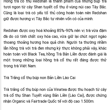
Hồng trà cổ thụ Redshan là thành phẩm của những búp trà
tươi ngon từ cây Shan tuyết cổ thụ ở vùng núi cao Tây Bắc.
Cũng là loại trà có yếu tố thủ công hoàn toàn nên Redshan
giữ được hương vị Tây Bắc tự nhiên vốn có của mình.
Redshan được oxy hoá khoảng 85%-90% nên vị trà vừa đậm
đà do có tính chất oxy hóa cao, vừa giữ lại chút ngọt ngào
thoang thoảng hương hoa quả chín. Người ta thường nhầm
lẫn hồng trà với trà đen nhưng kỳ thực không phải vậy, khác
hoàn toàn với Black Tea, hồng Trà Bản Liền được đánh giá là
một trong những loại hồng trà cổ thụ rất đáng được thử
trong trà Việt Nam.
Trà Trắng cổ thụ búp non Bản Liền Lào Cai
Trà trắng cổ thụ búp non của Vinatea được thu hoạch từ cây
trà cổ thụ Shan Tuyết vùng Bản Liền (Lào Cai), được chứng
nhận Organic và Fairtrade Quốc tế với độ cao 1.500m.