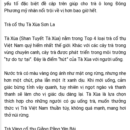
yếu tố đặc biệt đề cập trên giúp cho trà ô long Đông
Phương mỹ nhân nổi trội về vị hơn bao giờ hết.
Trà cổ thụ Tà Xùa Sơn La
Tà Xùa (Shan Tuyết Tà Xùa) nằm trong Top 4 loại trà cổ thụ
Việt Nam quý hiếm nhất thế giới. Khác với các cây trà trong
vùng chuyên canh, cây trà được phát triển trong môi trường
“tự do tự tại”. Đây là điểm “hút” của Tà Xùa với người uống.
Nước trà có màu vàng óng ánh như mật ong rừng, nhưng nhẹ
hơn một chút, pha lẫn một ít xanh dịu. Khi mới uống, cảm
giác bừng tỉnh vây quanh, tuy nhiên vị ngọt ngào và thanh
thanh sẽ làm cho vị giác dịu dàng lại. Tà Xùa là lựa chọn
thích hợp cho những người có gu uống trà, muốn thưởng
thức vị Trà Việt Nam thuần túy, không quá mạnh, mang hơi
thở núi rừng.
Trà Vàng cổ thụ Giằng Pằng Yên Bái