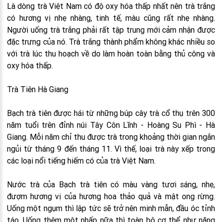
Là dòng trà Việt Nam có độ oxy hóa thấp nhất nên trà trắng
có hương vị nhẹ nhàng, tinh tế, màu cũng rất nhẹ nhàng.
Người uống trà trắng phải rất tập trung mới cảm nhận được
đặc trưng của nó. Trà trắng thành phẩm không khác nhiều so
với trà lúc thu hoạch về do làm hoàn toàn bằng thủ công và
oxy hóa thấp.
Trà Tiên Hà Giang
Bạch trà tiên được hái từ những búp cây trà cổ thụ trên 300
năm tuổi trên đỉnh núi Tây Côn Lĩnh - Hoàng Su Phì - Hà
Giang. Mỗi năm chỉ thu được trà trong khoảng thời gian ngắn
ngủi từ tháng 9 đến tháng 11. Vì thế, loại trà này xếp trong
các loại nổi tiếng hiếm có của trà Việt Nam.
Nước trà của Bạch trà tiên có màu vàng tươi sáng, nhẹ,
đượm hương vị của hương hoa thảo quả và mật ong rừng.
Uống một ngụm thì lập tức sẽ trở nên minh mẫn, đầu óc tỉnh
táo. Uống thêm một nhấp nữa thì toàn bộ cơ thể như năng