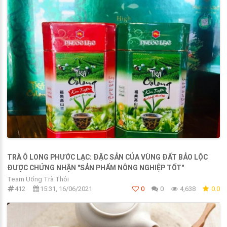
TRÀ Ô LONG PHƯỚC LẠC: ĐẶC SẢN CỦA VÙNG ĐẤT BẢO LỘC
ĐƯỢC CHỨNG NHẬN "SẢN PHẨM NÔNG NGHIỆP TỐT"
Team Uống Trà Thôi
412
15:31, 16/06/2021
0
0
4,638
0.0