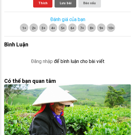
Thích
Lưu bài
Báo xấu
Đánh giá của bạn
1+
2+
3+
4+
5+
6+
7+
8+
9+
10+
Bình Luận
Đăng nhập
để bình luận cho bài viết
Có thể bạn quan tâm