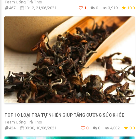
Team Uống Trà Thôi
467
13:12, 21/06/2021
1
0
3,919
10.0
TOP 10 LOẠI TRÀ TỰ NHIÊN GIÚP TĂNG CƯỜNG SỨC KHỎE
Team Uống Trà Thôi
424
08:30, 18/06/2021
0
0
4,032
0.0