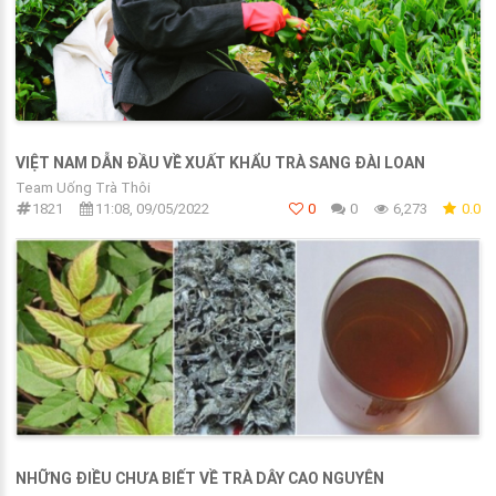
VIỆT NAM DẪN ĐẦU VỀ XUẤT KHẨU TRÀ SANG ĐÀI LOAN
Team Uống Trà Thôi
1821
11:08, 09/05/2022
0
0
6,273
0.0
NHỮNG ĐIỀU CHƯA BIẾT VỀ TRÀ DÂY CAO NGUYÊN