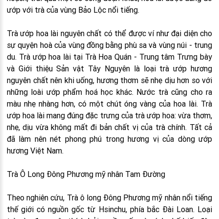
ướp với trà của vùng Bảo Lộc nổi tiếng.
Trà ướp hoa lài nguyên chất có thể được ví như đại diện cho
sự quyện hoà của vùng đồng bằng phù sa và vùng núi - trung
du. Trà ướp hoa lài tại Trà Hoa Quán - Trung tâm Trưng bày
và Giới thiệu Sản vật Tây Nguyên là loại trà ướp hương
nguyên chất nên khi uống, hương thơm sẽ nhẹ dịu hơn so với
những loài ướp phẩm hoá học khác. Nước trà cũng cho ra
màu nhẹ nhàng hơn, có một chút óng vàng của hoa lài. Trà
ướp hoa lài mang đúng đặc trưng của trà ướp hoa: vừa thơm,
nhẹ, dịu vừa không mất đi bản chất vị của trà chính. Tất cả
đã làm nên nét phong phú trong hương vị của dòng ướp
hương Việt Nam.
Trà Ô Long Đông Phương mỹ nhân Tam Đường
Theo nghiên cứu, Trà ô long Đông Phương mỹ nhân nổi tiếng
thế giới có nguồn gốc từ Hsinchu, phía bắc Đài Loan. Loại