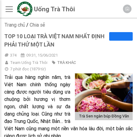
Uống Trà Thôi
Trang chủ
/
Chia sẻ
TOP 10 LOẠI TRÀ VIỆT NAM NHẤT ĐỊNH
PHẢI THỬ MỘT LẦN
374
09:31, 15/06/2021
Team Uống Trà Thôi
TRÀ KHÁC
7 phút đọc
(
1879
từ)
Trải qua hàng nghìn năm, trà
Việt Nam chính thống ngày
càng được người tiêu dùng ưa
chuộng bởi hương vị thơm
ngon, chất lượng và sự đa
dạng chủng loại. Cũng như trà
Trà Sen ngàn búp Đồng Văn
đạo Trung Quốc, Nhật Bản… trà
Việt Nam cũng mang một nền văn hóa lâu đời, một bản sắc
riêng được lịch sử ghi nhận.