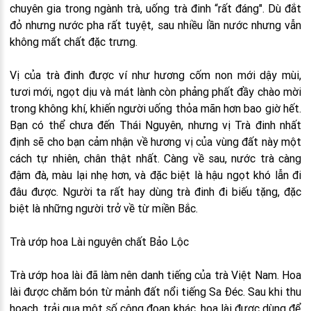
chuyên gia trong ngành trà, uống trà đinh “rất đáng". Dù đắt
đỏ nhưng nước pha rất tuyệt, sau nhiều lần nước nhưng vẫn
không mất chất đặc trưng.
Vị của trà đinh được ví như hương cốm non mới dậy mùi,
tươi mới, ngọt dịu và mát lành còn phảng phất đầy chào mời
trong không khí, khiến người uống thỏa mãn hơn bao giờ hết.
Bạn có thể chưa đến Thái Nguyên, nhưng vị Trà đinh nhất
định sẽ cho bạn cảm nhận về hương vị của vùng đất này một
cách tự nhiên, chân thật nhất. Càng về sau, nước trà càng
đậm đà, màu lại nhẹ hơn, và đặc biệt là hậu ngọt khó lẫn đi
đâu được. Người ta rất hay dùng trà đinh đi biếu tặng, đặc
biệt là những người trở về từ miền Bắc.
Trà ướp hoa Lài nguyên chất Bảo Lộc
Trà ướp hoa lài đã làm nên danh tiếng của trà Việt Nam. Hoa
lài được chăm bón từ mảnh đất nổi tiếng Sa Đéc. Sau khi thu
hoạch, trải qua một số công đoạn khác, hoa lài được dùng để