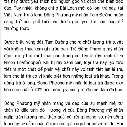
trà này được yêu thích bởi nguồn gốc và cách chế biến độc
đáo. Tuy nhiên, không chỉ ở Đài Loan mới có loại trà này, tại
Việt Nam trà ô long Đông Phương mỹ nhân Tam Đường ngày
càng trở nên phổ biến và được giới yêu trà săn lùng để
thưởng thức.
Được biết, vùng đất Tam Đường cho ra chất lượng trà tuyệt
vời không thua kém gì nước bạn. Trà Đông Phương mỹ nhân
đặc trưng bởi một loại côn trùng có tên là rầy xanh (Tea
Green Leafhopper). Khi bị rầy xanh cắn, loại trà này lập tức
tiết ra một chất để phản vệ, chất này vô tình tiết lên lá trà,
làm cho lá trà có vị khác biệt hơn những loại trà khác. Trong
dòng trà ô long, Đông Phương mỹ nhân là loại trà được oxy
hóa cao nhất ở 70% nên hương vị cũng từ đó mà đậm đà hơn.
Đông Phương mỹ nhân mang vẻ đẹp của sự mạnh mẽ, tự
thân từ đặc tính đó. Hương vị của Đông Phương mỹ nhân
ngập tràn hương hoa thảo quả, núi rừng hoang sơ, nên uống
loại này sẽ cảm nhận được cảm giác ngọt ngào và tự do. Hai