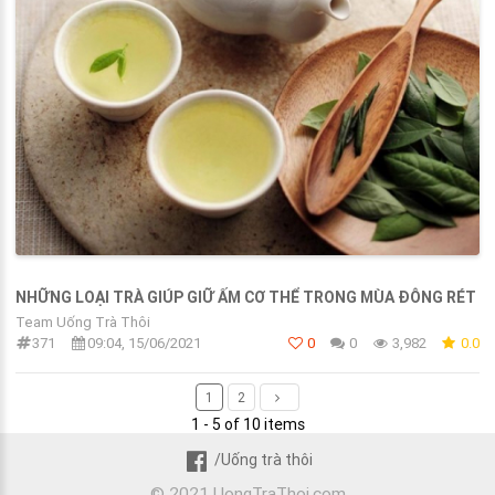
NHỮNG LOẠI TRÀ GIÚP GIỮ ẤM CƠ THỂ TRONG MÙA ĐÔNG RÉT
Team Uống Trà Thôi
371
09:04, 15/06/2021
0
0
3,982
0.0
1
2
1 - 5 of 10 items
/Uống trà thôi
© 2021 UongTraThoi.com