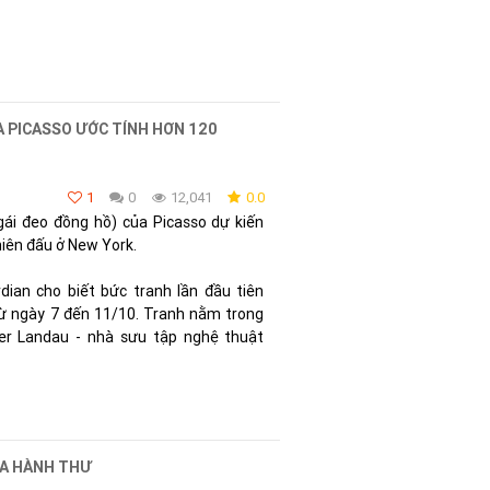
A PICASSO ƯỚC TÍNH HƠN 120
1
0
12,041
0.0
ái đeo đồng hồ) của Picasso dự kiến
hiên đấu ở New York.
ian cho biết bức tranh lần đầu tiên
ừ ngày 7 đến 11/10. Tranh nằm trong
her Landau - nhà sưu tập nghệ thuật
CỦA HÀNH THƯ