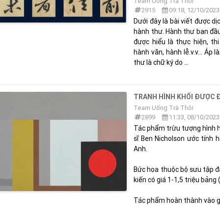
Team Uống Trà Thôi
2915
09:18, 12/10/2023
Dưới đây là bài viết được d
hành thư. Hành thư ban đầ
được hiểu là thực hiện, th
hành văn, hành lễ.v.v… Áp là
thư là chữ ký do ...
TRANH HÌNH KHỐI ĐƯỢC Đ
Team Uống Trà Thôi
2899
11:33, 08/10/2023
Tác phẩm trừu tượng hình học
sĩ Ben Nicholson ước tính 
Anh.
Bức họa thuộc bộ sưu tập đấ
kiến có giá 1-1,5 triệu bảng 
Tác phẩm hoàn thành vào gia