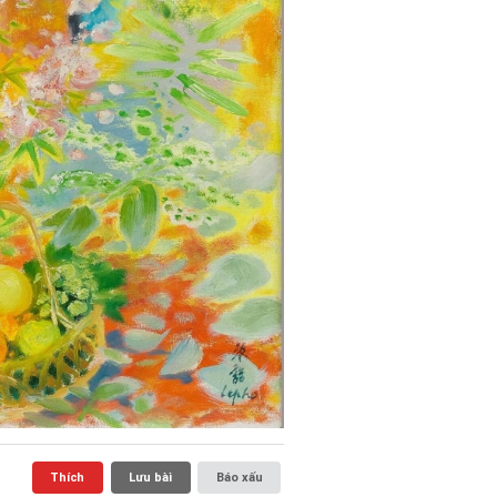
Thích
Lưu bài
Báo xấu