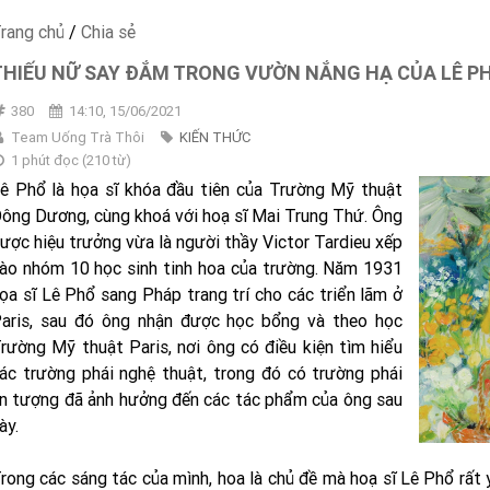
rang chủ
/
Chia sẻ
THIẾU NỮ SAY ĐẮM TRONG VƯỜN NẮNG HẠ CỦA LÊ P
380
14:10, 15/06/2021
Team Uống Trà Thôi
KIẾN THỨC
1 phút đọc
(
210
từ)
ê Phổ là họa sĩ khóa đầu tiên của Trường Mỹ thuật
ông Dương, cùng khoá với hoạ sĩ Mai Trung Thứ. Ông
ược hiệu trưởng vừa là người thầy Victor Tardieu xếp
ào nhóm 10 học sinh tinh hoa của trường. Năm 1931
ọa sĩ Lê Phổ sang Pháp trang trí cho các triển lãm ở
aris, sau đó ông nhận được học bổng và theo học
rường Mỹ thuật Paris, nơi ông có điều kiện tìm hiểu
ác trường phái nghệ thuật, trong đó có trường phái
n tượng đã ảnh hưởng đến các tác phẩm của ông sau
ày.
rong các sáng tác của mình, hoa là chủ đề mà hoạ sĩ Lê Phổ rất 