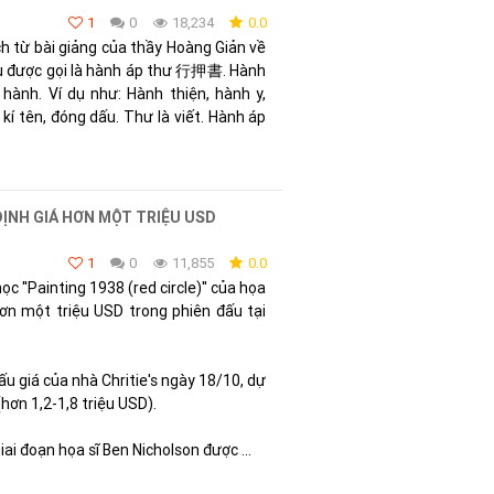
1
0
18,234
0.0
ịch từ bài giảng của thầy Hoàng Giản về
u được gọi là hành áp thư 行押書. Hành
i hành. Ví dụ như: Hành thiện, hành y,
 kí tên, đóng dấu. Thư là viết. Hành áp
ỊNH GIÁ HƠN MỘT TRIỆU USD
1
0
11,855
0.0
 ''Painting 1938 (red circle)'' của họa
hơn một triệu USD trong phiên đấu tại
u giá của nhà Chritie's ngày 18/10, dự
(hơn 1,2-1,8 triệu USD).
i đoạn họa sĩ Ben Nicholson được ...