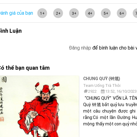
ánh giá của bạn
1+
2+
3+
4+
5+
6+
ình Luận
Đăng nhập
để bình luận cho bài 
ó thể bạn quan tâm
CHUNG QUỲ (钟馗)
Team Uống Trà Thôi
2922
13:52, 16/10/2023
“CHUNG QUỲ” VỐN LÀ TÊN
Quỳ 钟馗 bắt quỷ lưu truyền 
một câu chuyện được ghi
rằng:Có một lần Đường
mộng thấy một con quỷ nhỏ l