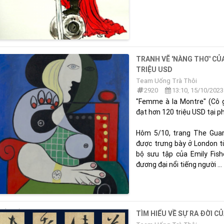
TRANH VẼ 'NÀNG THƠ' CỦ
TRIỆU USD
Team Uống Trà Thôi
2920
13:10, 15/10/2023
"Femme à la Montre" (Cô g
đạt hơn 120 triệu USD tại p
Hôm 5/10, trang The Guard
được trưng bày ở London t
bộ sưu tập của Emily Fis
đương đại nổi tiếng người ...
TÌM HIỂU VỀ SỰ RA ĐỜI 