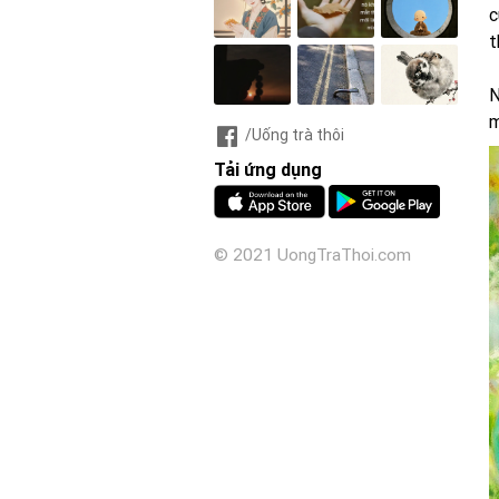
c
t
N
m
/Uống trà thôi
Tải ứng dụng
© 2021 UongTraThoi.com