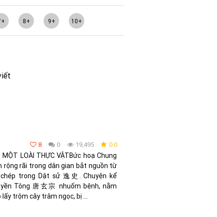
7+
8+
9+
10+
viết
8
0
19,495
0.0
 MỘT LOÀI THỰC VẬTBức hoạ Chung
rộng rãi trong dân gian bắt nguồn từ
 chép trong Dật sử 逸史. Chuyện kể
 Huyền Tông 唐玄宗 nhuốm bệnh, nằm
ấy trộm cây trâm ngọc, bị ...