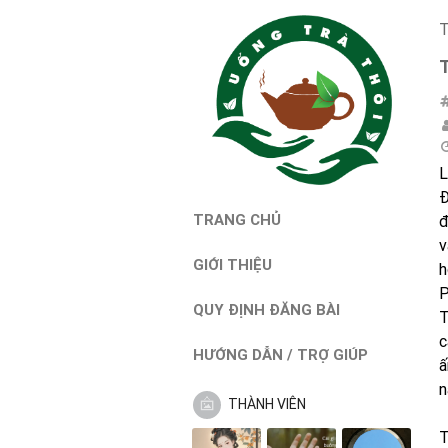
T
L
Đ
TRANG CHỦ
đ
v
GIỚI THIỆU
h
P
QUY ĐỊNH ĐĂNG BÀI
T
c
HƯỚNG DẪN / TRỢ GIÚP
ấ
n
THÀNH VIÊN
T