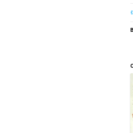
Đ
B
C