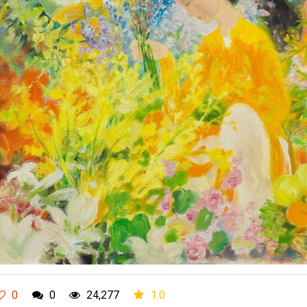
0
0
24,277
1.0