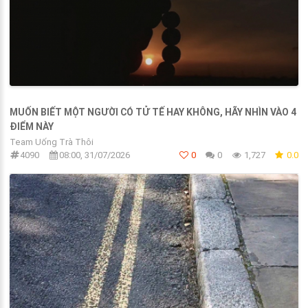
MUỐN BIẾT MỘT NGƯỜI CÓ TỬ TẾ HAY KHÔNG, HÃY NHÌN VÀO 4
ĐIỂM NÀY
Team Uống Trà Thôi
4090
08:00, 31/07/2026
0
0
1,727
0.0