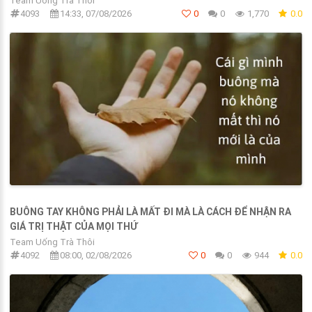
Team Uống Trà Thôi
4093
14:33, 07/08/2026
0
0
1,770
0.0
BUÔNG TAY KHÔNG PHẢI LÀ MẤT ĐI MÀ LÀ CÁCH ĐỂ NHẬN RA
GIÁ TRỊ THẬT CỦA MỌI THỨ
Team Uống Trà Thôi
4092
08:00, 02/08/2026
0
0
944
0.0