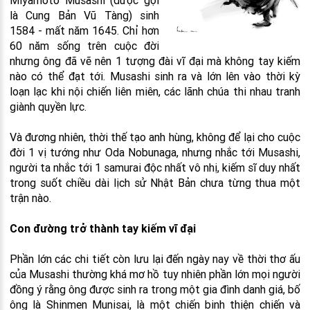
Miyamoto Musashi (được gọi
là Cung Bản Vũ Tàng) sinh
1584 - mất năm 1645. Chỉ hơn
60 năm sống trên cuộc đời
nhưng ông đã vẽ nên 1 tượng đài vĩ đại mà không tay kiếm
nào có thể đạt tới. Musashi sinh ra và lớn lên vào thời kỳ
loạn lạc khi nội chiến liên miên, các lãnh chúa thi nhau tranh
giành quyền lực.
Và đương nhiên, thời thế tạo anh hùng, không để lại cho cuộc
đời 1 vị tướng như Oda Nobunaga, nhưng nhắc tới Musashi,
người ta nhắc tới 1 samurai độc nhất vô nhị, kiếm sĩ duy nhất
trong suốt chiều dài lịch sử Nhật Bản chưa từng thua một
trận nào.
Con đường trở thành tay kiếm vĩ đại
Phần lớn các chi tiết còn lưu lại đến ngày nay về thời thơ ấu
của Musashi thường khá mơ hồ tuy nhiên phần lớn mọi người
đồng ý rằng ông được sinh ra trong một gia đình danh giá, bố
ông là Shinmen Munisai, là một chiến binh thiện chiến và