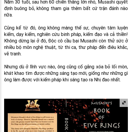
Năm 30 tuổi, sau hơn 60 chiến thắng lớn nhỏ, Musashi quyết
định buông bỏ, không tham gia thêm bất cứ trận đánh nào
nữa.
Cũng kể từ đó, ông không màng thế sự, chuyên tâm luyện
kiếm, dạy kiếm, nghiên cứu binh pháp, kiếm đạo và cả thiền!
Không dừng lại ở đó, Độc cô cầu bại Musashi còn thử sức ở
nhiều bộ môn nghệ thuật, từ thi ca, thư pháp đến điêu khắc,
vẽ tranh.
Nhưng dù ở lĩnh vực nào, ông cũng cố gắng xóa bỏ lối mòn,
khát khao tìm được những sáng tạo mới, giống như những gì
ông làm được với kiếm pháp khi sáng tạo ra Nhị đao nhất.