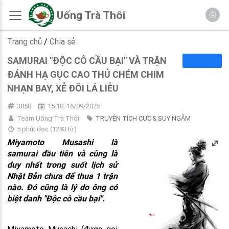
Uống Trà Thôi
Trang chủ
/
Chia sẻ
SAMURAI "ĐỘC CÔ CẦU BẠI" VÀ TRẬN
ĐÁNH HẠ GỤC CAO THỦ CHÉM CHIM
NHẠN BAY, XẺ ĐÔI LÁ LIỄU
3858
15:18, 16/09/2025
Team Uống Trà Thôi
TRUYỆN TÍCH CỰC & SUY NGẪM
5 phút đọc
(
1293
từ)
Miyamoto Musashi là
samurai đầu tiên và cũng là
duy nhất trong suốt lịch sử
Nhật Bản chưa để thua 1 trận
nào. Đó cũng là lý do ông có
biệt danh "Độc cô cầu bại".