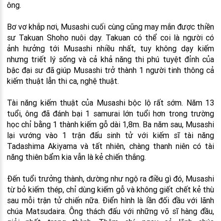
ông.
Bơ vơ khắp nơi, Musashi cuối cùng cũng may mắn được thiền
sư Takuan Shoho nuôi dạy. Takuan có thể coi là người có
ảnh hưởng tới Musashi nhiều nhất, tuy không dạy kiếm
nhưng triết lý sống và cả khả năng thi phú tuyệt đỉnh của
bậc đại sư đã giúp Musashi trở thành 1 người tinh thông cả
kiếm thuật lẫn thi ca, nghệ thuật.
Tài năng kiếm thuật của Musashi bộc lộ rất sớm. Năm 13
tuổi, ông đã đánh bại 1 samurai lớn tuổi hơn trong trường
học chỉ bằng 1 thành kiếm gỗ dài 1,8m. Ba năm sau, Musashi
lại vướng vào 1 trận đấu sinh tử với kiếm sĩ tài năng
Tadashima Akiyama và tất nhiên, chàng thanh niên có tài
năng thiên bẩm kia vẫn là kẻ chiến thắng.
Đến tuổi trưởng thành, dường như ngộ ra điều gì đó, Musashi
từ bỏ kiếm thép, chỉ dùng kiếm gỗ và không giết chết kẻ thù
sau mỗi trận tử chiến nữa. Điển hình là lần đối đầu với lãnh
chúa Matsudaira. Ông thách đấu với những võ sĩ hàng đầu,