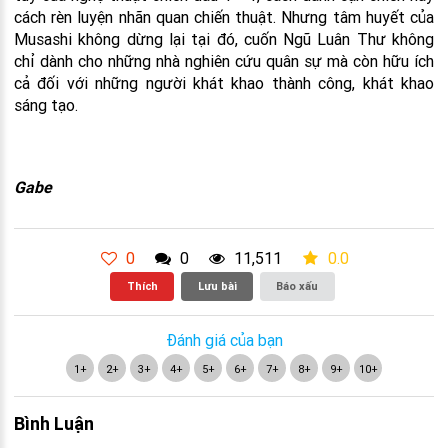
cách rèn luyện nhãn quan chiến thuật. Nhưng tâm huyết của
Musashi không dừng lại tại đó, cuốn Ngũ Luân Thư không
chỉ dành cho những nhà nghiên cứu quân sự mà còn hữu ích
cả đối với những người khát khao thành công, khát khao
sáng tạo.
Gabe
0
0
11,511
0.0
Thích
Lưu bài
Báo xấu
Đánh giá của bạn
1+
2+
3+
4+
5+
6+
7+
8+
9+
10+
Bình Luận