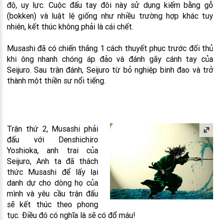
độ, uy lực. Cuộc đấu tay đôi này sử dụng kiếm bằng gỗ
(bokken) và luật lệ giống như nhiều trường hợp khác tuy
nhiên, kết thúc không phải là cái chết.
Musashi đã có chiến thắng 1 cách thuyết phục trước đối thủ
khi ông nhanh chóng áp đảo và đánh gãy cánh tay của
Seijuro. Sau trận đánh, Seijuro từ bỏ nghiệp binh đao và trở
thành một thiền sư nổi tiếng.
Trận thứ 2, Musashi phải
đấu với Denshichiro
Yoshioka, anh trai của
Seijuro, Anh ta đã thách
thức Musashi để lấy lại
danh dự cho dòng họ của
mình và yêu cầu trận đấu
sẽ kết thúc theo phong
tục. Điều đó có nghĩa là sẽ có đổ máu!