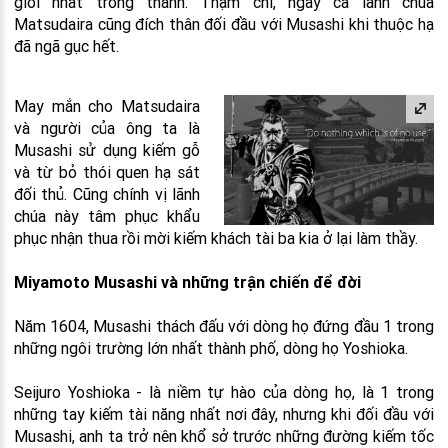
giỏi nhất trong thành. Thậm chí, ngay cả lãnh chúa
Matsudaira cũng đích thân đối đầu với Musashi khi thuộc hạ
đã ngã gục hết.
May mắn cho Matsudaira
và người của ông ta là
Musashi sử dụng kiếm gỗ
và từ bỏ thói quen hạ sát
đối thủ. Cũng chính vị lãnh
chúa này tâm phục khẩu
phục nhận thua rồi mời kiếm khách tài ba kia ở lại làm thầy.
Miyamoto Musashi và những trận chiến để đời
Năm 1604, Musashi thách đấu với dòng họ đứng đầu 1 trong
những ngôi trường lớn nhất thành phố, dòng họ Yoshioka.
Seijuro Yoshioka - là niềm tự hào của dòng họ, là 1 trong
những tay kiếm tài năng nhất nơi đây, nhưng khi đối đầu với
Musashi, anh ta trở nên khổ sở trước những đường kiếm tốc