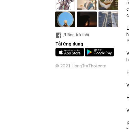
c
c
c
L
h
/Uống trà thôi
P
Tải ứng dụng
V
h
© 2021 UongTraThoi.com
H
V
H
V
K