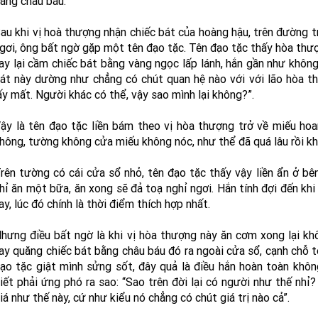
ằng châu báu.
au khi vị hoà thượng nhận chiếc bát của hoàng hậu, trên đường t
gơi, ông bất ngờ gặp một tên đạo tặc. Tên đạo tặc thấy hòa thư
ay lại cầm chiếc bát bằng vàng ngọc lấp lánh, hắn gần như không
át này dường như chẳng có chút quan hệ nào với với lão hòa 
ấy mất. Người khác có thể, vậy sao mình lại không?”.
ậy là tên đạo tặc liền bám theo vị hòa thượng trở về miếu ho
hông, tường không cửa miếu không nóc, như thể đã quá lâu rồi k
rên tường có cái cửa sổ nhỏ, tên đạo tặc thấy vậy liền ẩn ở bê
hỉ ăn một bữa, ăn xong sẽ đả toạ nghỉ ngơi. Hắn tính đợi đến khi
ay, lúc đó chính là thời điểm thích hợp nhất.
hưng điều bất ngờ là khi vị hòa thượng này ăn cơm xong lại kh
ay quăng chiếc bát bằng châu báu đó ra ngoài cửa sổ, cạnh chỗ t
ạo tặc giật mình sửng sốt, đây quả là điều hắn hoàn toàn khôn
iết phải ứng phó ra sao: “Sao trên đời lại có người như thế nhỉ
iá như thế này, cứ như kiểu nó chẳng có chút giá trị nào cả”.