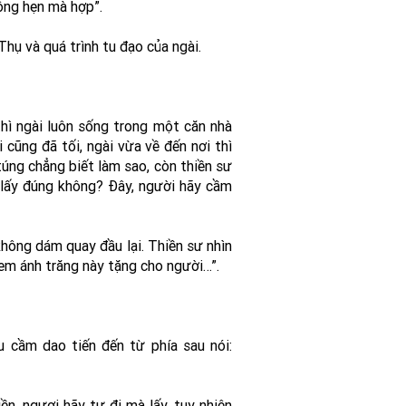
hông hẹn mà hợp”.
hụ và quá trình tu đạo của ngài.
hì ngài luôn sống trong một căn nhà
i cũng đã tối, ngài vừa về đến nơi thì
túng chẳng biết làm sao, còn thiền sư
 lấy đúng không? Đây, người hãy cầm
hông dám quay đầu lại. Thiền sư nhìn
em ánh trăng này tặng cho người…”.
 cầm dao tiến đến từ phía sau nói:
ền, ngươi hãy tự đi mà lấy, tuy nhiên