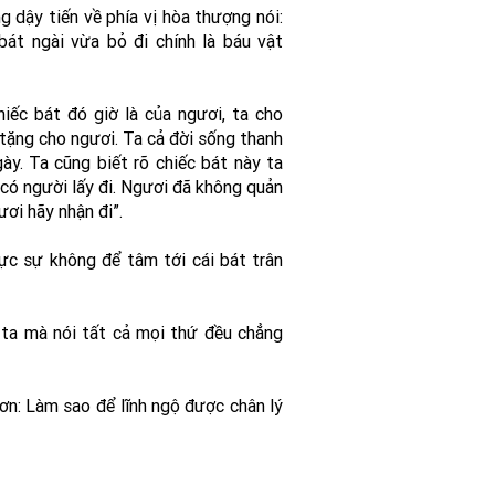
 dậy tiến về phía vị hòa thượng nói:
bát ngài vừa bỏ đi chính là báu vật
hiếc bát đó giờ là của ngươi, ta cho
a tặng cho ngươi. Ta cả đời sống thanh
ày. Ta cũng biết rõ chiếc bát này ta
 có người lấy đi. Ngươi đã không quản
ươi hãy nhận đi”.
hực sự không để tâm tới cái bát trân
i ta mà nói tất cả mọi thứ đều chẳng
hơn: Làm sao để lĩnh ngộ được chân lý