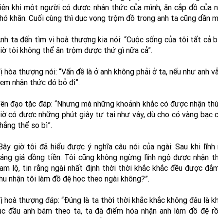
iện khi một người có được nhận thức của mình, ăn cắp đồ của 
hó khăn. Cuối cùng thì dục vọng trộm đồ trong anh ta cũng dần m
nh ta đến tìm vị hoà thượng kia nói: “Cuộc sống của tôi tất cả bị
iờ tôi không thể ăn trộm được thứ gì nữa cả”.
ị hòa thượng nói: “Vấn đề là ở anh không phải ở ta, nếu như anh v
em nhận thức đó bỏ đi”.
ên đạo tặc đáp: “Nhưng mà những khoảnh khắc có được nhận thức
iờ có được những phút giây tự tại như vậy, dù cho có vàng bạc
hẳng thể so bì”.
Bây giờ tôi đã hiểu được ý nghĩa câu nói của ngài: Sau khi lĩn
áng giá đồng tiền. Tôi cũng không ngừng lĩnh ngộ được nhận 
am lộ, tin rằng ngài nhất định thời thời khắc khắc đều được đắ
hu nhận tôi làm đồ đệ học theo ngài không?”.
ị hoà thượng đáp: “Đúng là ta thời thời khắc khắc không đâu là 
úc đầu anh bám theo ta, ta đã điểm hóa nhận anh làm đồ đệ rồ