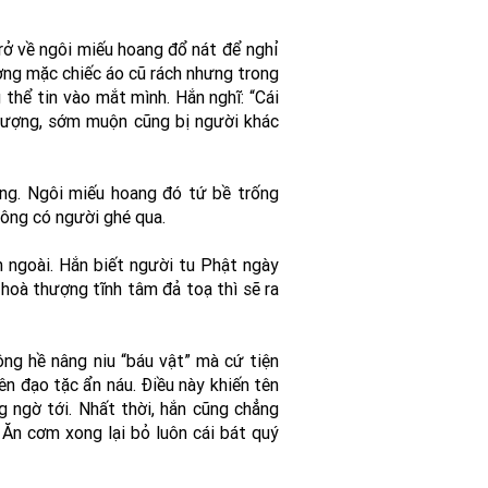
rở về ngôi miếu hoang đổ nát để nghỉ
ợng mặc chiếc áo cũ rách nhưng trong
 thể tin vào mắt mình. Hắn nghĩ: “Cái
thượng, sớm muộn cũng bị người khác
ang. Ngôi miếu hoang đó tứ bề trống
hông có người ghé qua.
n ngoài. Hắn biết người tu Phật ngày
 hoà thượng tĩnh tâm đả toạ thì sẽ ra
ông hề nâng niu “báu vật” mà cứ tiện
ên đạo tặc ẩn náu. Điều này khiến tên
g ngờ tới. Nhất thời, hắn cũng chẳng
? Ăn cơm xong lại bỏ luôn cái bát quý