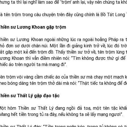
hưng ta thì lại nghĩ làm sao để ‘trộm’ anh lại, vậy nên chúng ta k
à tên trộm trong câu chuyện trên đây cũng chính là Bồ Tát Long T
hiền sư Lương Khoan gặp trộm
hiền sư Lương Khoan ngoài những lúc ra ngoài hoằng Pháp ra t
hỏ đơn sơ dưới chân núi. Một lần đi giảng kinh trở về, lúc đó trờ
ắt gặp một kẻ đến trộm đồ. Thấy thiền sư trở về, tên trộm lúng 
ương Khoan thì vẫn điềm nhiên nói: “Tìm không được thứ gì để
hiếc áo trên người ta mà mang đi”.
ên trộm vội vàng cầm chiếc áo của thiền sư mà chạy một mạch k
heo bóng dáng tên trộm thở dài mà nói: “Thật tiếc ta không để đ
hiền sư Thất Lý gặp đạo tặc
ột hôm Thiền sư Thất Lý đang ngồi đả toạ, một tên tặc khấu
Mang hết tiền trong tủ ra đây, nếu không ta sẽ lấy mạng ngươi”.
hiền sư Thất Lý đáp: “Tiền trong ngăn kéo, trong tủ không có ti