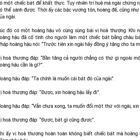
ó một chiếc bát để khất thực. Tuy nhiên trí huệ mà ngài chứng 
ó thể sánh được. Thời ấy các bậc vương tôn, hoàng đế, cũng như c
ủa ngài.
úc đó có một hoàng hậu vô cùng sùng bái vị hoà thượng. Khi n
oàng hậu đã cố tình cho người làm một chiếc bát bằng châu báu
háp hoàng hậu nói: “Trước tiên xin ngài hãy đồng ý tặng cho ta m
ị hoà thượng đáp: “Bần tăng cả người chẳng có thứ gì ngoài mộ
oàng hậu cần là gì?”.
oàng hậu đáp: “Ta chính là muốn cái bát đó của ngài”.
ị hoà thượng đáp: “Được, xin hoàng hậu lấy đi”.
oàng hậu đáp: “Vẫn chưa xong, ta muốn đổi một thứ với ngài, xin 
ị hoà thượng đáp: “Được, bát gì cũng được”.
hi ấy vị hoà thượng hoàn toàn không biết chiếc bát mà hoàng