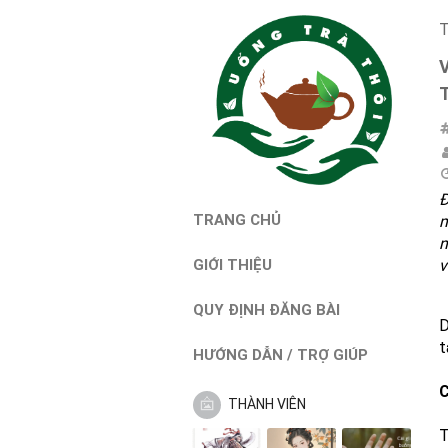
T
Đ
TRANG CHỦ
m
n
v
GIỚI THIỆU
QUY ĐỊNH ĐĂNG BÀI
D
t
HƯỚNG DẪN / TRỢ GIÚP
C
THÀNH VIÊN
T