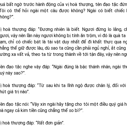
uá bất ngờ trước hành động của vị hoà thượng, tên đạo tặc đứng
Tôi có thể hỏi ngài một câu được không? Ngài có biết chiếc 
hông?”.
ị hoà thượng đáp: “Đương nhiên là biết. Ngươi đừng lo lắng, c
gươi, vậy nên lần này ngươi không bị tính ăn trộm, vì đó là quà t
ạm, chỉ có chiếc bát là tài vật duy nhất để đi khất thực qua ng
hẳng thể giữ được lâu, dù sao ta cũng cần phải ngủ nghỉ, ắt cũng
ường xa vất vả, theo ta từ trong thành về tới tận đây, vậy nên ng
ên đạo tặc nghe vậy đáp: “Ngài đúng là bậc thánh nhân, ngài t
uý này sao?”.
ị hoà thượng đáp: “Từ sau khi ta lĩnh ngộ được chân lý, đối vớ
hút giá trị nào”.
ên đạo tặc nói: “Vậy xin ngài hãy tặng cho tôi một điều quý giá 
à ngay cả kim tiền cũng chẳng thể so bì?”.
ị hoà thượng đáp: “Rất đơn giản”.