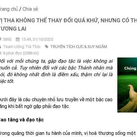
rang chủ
/
Chia sẻ
VỊ THA KHÔNG THỂ THAY ĐỔI QUÁ KHỨ, NHƯNG CÓ T
TƯƠNG LAI
3892
15:49, 31/10/2025
Team Uống Trà Thôi
TRUYỆN TÍCH CỰC & SUY NGẪM
8 phút đọc
(
2086
từ)
ối với mỗi chúng ta, gặp đạo tặc là việc không ai
uốn cả. Tuy nhiên đối với các bậc Thánh nhân mà
ói, đó không nhất định là điềm xấu, thậm chí lại là
iệc tốt.
ưới đây là câu chuyện nhỏ lưu truyền về một bậc cao
ăng khi bất ngờ gặp phải đạo tặc.
ao tăng và đạo tặc
rong quãng thời gian tu hành của mình, vị hoà thượng sống một đ