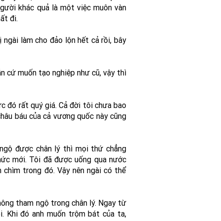
người khác quả là một việc muôn vàn
ất đi.
 ngài làm cho đảo lộn hết cả rồi, bây
ẫn cứ muốn tạo nghiệp như cũ, vậy thì
 đó rất quý giá. Cả đời tôi chưa bao
 châu báu của cả vương quốc này cũng
h ngộ được chân lý thì mọi thứ chẳng
thức mới. Tôi đã được uống qua nước
m chìm trong đó. Vậy nên ngài có thể
không tham ngộ trong chân lý. Ngay từ
i. Khi đó anh muốn trộm bát của ta,