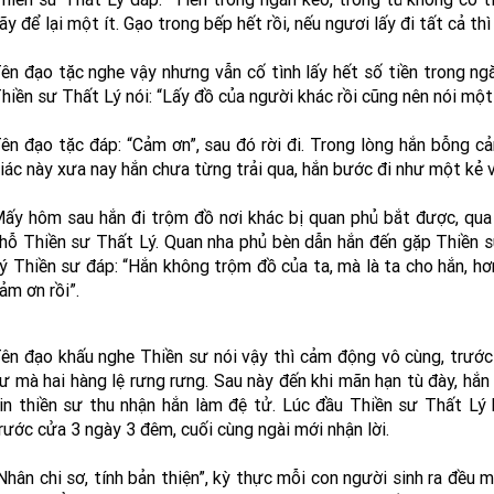
ãy để lại một ít. Gạo trong bếp hết rồi, nếu ngươi lấy đi tất cả thì
ên đạo tặc nghe vậy nhưng vẫn cố tình lấy hết số tiền trong ngă
hiền sư Thất Lý nói: “Lấy đồ của người khác rồi cũng nên nói một
ên đạo tặc đáp: “Cảm ơn”, sau đó rời đi. Trong lòng hắn bỗng cả
iác này xưa nay hắn chưa từng trải qua, hắn bước đi như một kẻ 
ấy hôm sau hắn đi trộm đồ nơi khác bị quan phủ bắt được, qua 
hỗ Thiền sư Thất Lý. Quan nha phủ bèn dẫn hắn đến gặp Thiền s
ý Thiền sư đáp: “Hắn không trộm đồ của ta, mà là ta cho hắn, hơn
ảm ơn rồi”.
ên đạo khấu nghe Thiền sư nói vậy thì cảm động vô cùng, trước l
ư mà hai hàng lệ rưng rưng. Sau này đến khi mãn hạn tù đày, hắn 
in thiền sư thu nhận hắn làm đệ tử. Lúc đầu Thiền sư Thất L
rước cửa 3 ngày 3 đêm, cuối cùng ngài mới nhận lời.
Nhân chi sơ, tính bản thiện”, kỳ thực mỗi con người sinh ra đều