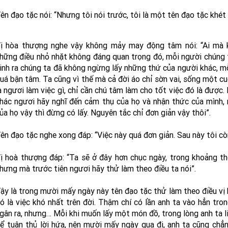
ên đạo tặc nói: “Nhưng tôi nói trước, tôi là một tên đạo tặc khét
ị hòa thượng nghe vậy không mảy may động tâm nói: “Ai mà
hững điều nhỏ nhặt không đáng quan trọng đó, mỗi người chúng ta
inh ra chúng ta đã không ngừng lấy những thứ của người khác, mỗ
uá bận tâm. Ta cũng vì thế mà cả đời áo chỉ sờn vai, sống một c
à ngươi làm việc gì, chỉ cần chú tâm làm cho tốt việc đó là được.
hác ngươi hãy nghĩ đến cảm thụ của họ và nhận thức của mình,
ủa họ vậy thì đừng có lấy. Nguyên tắc chỉ đơn giản vậy thôi”.
ên đạo tặc nghe xong đáp: “Việc này quá đơn giản. Sau này tôi cò
ị hoà thượng đáp: “Ta sẽ ở đây hơn chục ngày, trong khoảng th
hưng mà trước tiên ngươi hãy thử làm theo điều ta nói”.
ậy là trong mười mấy ngày này tên đạo tặc thử làm theo điều vị 
ó là việc khó nhất trên đời. Thậm chí có lần anh ta vào hẳn t
gân ra, nhưng… Mỗi khi muốn lấy một món đồ, trong lòng anh ta l
ể tuân thủ lời hứa, nên mười mấy ngày qua đi, anh ta cũng chẳ