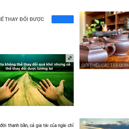
HỂ THAY ĐỔI ĐƯỢC
GIỚI THIỆU CÁC TRÀ QUÁ
ời thanh bần, cả gia tài của ngài chỉ