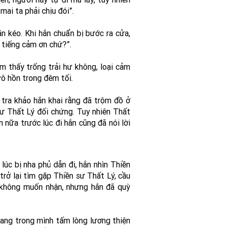
 mai ta phải chịu đói”.
n kéo. Khi hắn chuẩn bị bước ra cửa,
 tiếng cảm ơn chứ?”.
m thấy trống trải hư không, loại cảm
vô hồn trong đêm tối.
tra khảo hắn khai rằng đã trộm đồ ở
ư Thất Lý đối chứng. Tuy nhiên Thất
 nữa trước lúc đi hắn cũng đã nói lời
úc bị nha phủ dẫn đi, hắn nhìn Thiền
trở lại tìm gặp Thiền sư Thất Lý, cầu
ý không muốn nhận, nhưng hắn đã quỳ
 mang trong mình tấm lòng lương thiện