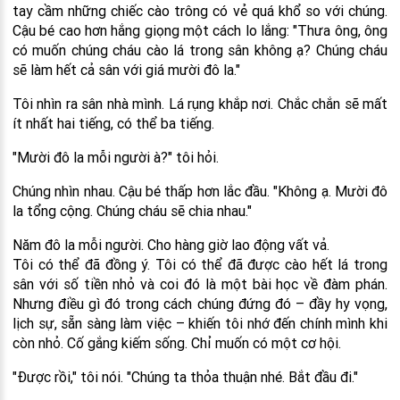
tay cầm những chiếc cào trông có vẻ quá khổ so với chúng.
Cậu bé cao hơn hắng giọng một cách lo lắng: "Thưa ông, ông
có muốn chúng cháu cào lá trong sân không ạ? Chúng cháu
sẽ làm hết cả sân với giá mười đô la."
Tôi nhìn ra sân nhà mình. Lá rụng khắp nơi. Chắc chắn sẽ mất
ít nhất hai tiếng, có thể ba tiếng.
"Mười đô la mỗi người à?" tôi hỏi.
Chúng nhìn nhau. Cậu bé thấp hơn lắc đầu. "Không ạ. Mười đô
la tổng cộng. Chúng cháu sẽ chia nhau."
Năm đô la mỗi người. Cho hàng giờ lao động vất vả.
Tôi có thể đã đồng ý. Tôi có thể đã được cào hết lá trong
sân với số tiền nhỏ và coi đó là một bài học về đàm phán.
Nhưng điều gì đó trong cách chúng đứng đó – đầy hy vọng,
lịch sự, sẵn sàng làm việc – khiến tôi nhớ đến chính mình khi
còn nhỏ. Cố gắng kiếm sống. Chỉ muốn có một cơ hội.
"Được rồi," tôi nói. "Chúng ta thỏa thuận nhé. Bắt đầu đi."