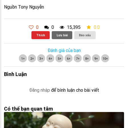
Nguồn Tony Nguyễn
0
0
15,395
0.0
Thích
Lưu bài
Báo xấu
Đánh giá của bạn
1+
2+
3+
4+
5+
6+
7+
8+
9+
10+
Bình Luận
Đăng nhập
để bình luận cho bài viết
Có thể bạn quan tâm