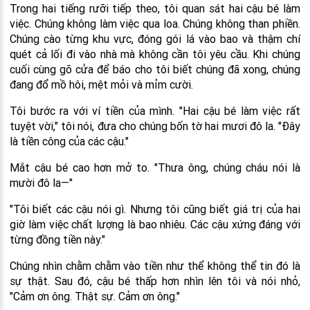
Trong hai tiếng rưỡi tiếp theo, tôi quan sát hai cậu bé làm
việc. Chúng không làm việc qua loa. Chúng không than phiền.
Chúng cào từng khu vực, đóng gói lá vào bao và thậm chí
quét cả lối đi vào nhà mà không cần tôi yêu cầu. Khi chúng
cuối cùng gõ cửa để báo cho tôi biết chúng đã xong, chúng
đang đổ mồ hôi, mệt mỏi và mỉm cười.
Tôi bước ra với ví tiền của mình. "Hai cậu bé làm việc rất
tuyệt vời," tôi nói, đưa cho chúng bốn tờ hai mươi đô la. "Đây
là tiền công của các cậu."
Mắt cậu bé cao hơn mở to. "Thưa ông, chúng cháu nói là
mười đô la—"
"Tôi biết các cậu nói gì. Nhưng tôi cũng biết giá trị của hai
giờ làm việc chất lượng là bao nhiêu. Các cậu xứng đáng với
từng đồng tiền này."
Chúng nhìn chằm chằm vào tiền như thể không thể tin đó là
sự thật. Sau đó, cậu bé thấp hơn nhìn lên tôi và nói nhỏ,
"Cảm ơn ông. Thật sự. Cảm ơn ông."