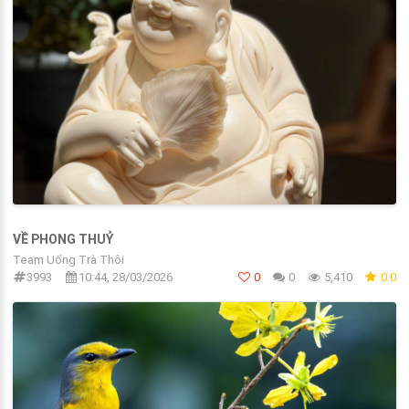
VỀ PHONG THUỶ
Team Uống Trà Thôi
3993
10:44, 28/03/2026
0
0
5,410
0.0