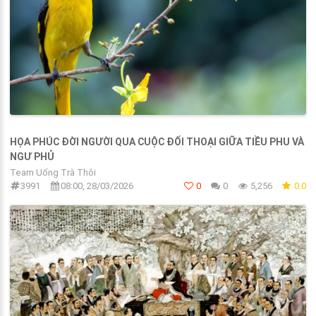
HỌA PHÚC ĐỜI NGƯỜI QUA CUỘC ĐỐI THOẠI GIỮA TIỀU PHU VÀ
NGƯ PHỦ
Team Uống Trà Thôi
3991
08:00, 28/03/2026
0
0
5,256
0.0