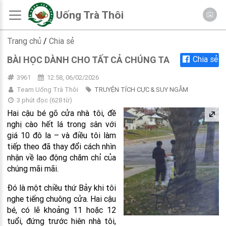
Uống Trà Thôi
Trang chủ
/
Chia sẻ
BÀI HỌC DÀNH CHO TẤT CẢ CHÚNG TA
Chia sẻ
3961
12:58, 06/02/2026
Team Uống Trà Thôi
TRUYỆN TÍCH CỰC & SUY NGẪM
3 phút đọc
(
628
từ)
Hai cậu bé gõ cửa nhà tôi, đề
nghị cào hết lá trong sân với
giá 10 đô la – và điều tôi làm
tiếp theo đã thay đổi cách nhìn
nhận về lao động chăm chỉ của
chúng mãi mãi.
Đó là một chiều thứ Bảy khi tôi
nghe tiếng chuông cửa. Hai cậu
bé, có lẽ khoảng 11 hoặc 12
tuổi, đứng trước hiên nhà tôi,