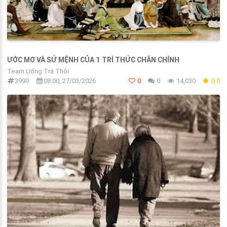
ƯỚC MƠ VÀ SỨ MỆNH CỦA 1 TRÍ THỨC CHÂN CHÍNH
Team Uống Trà Thôi
3990
08:00, 27/03/2026
0
0
14,030
0.0