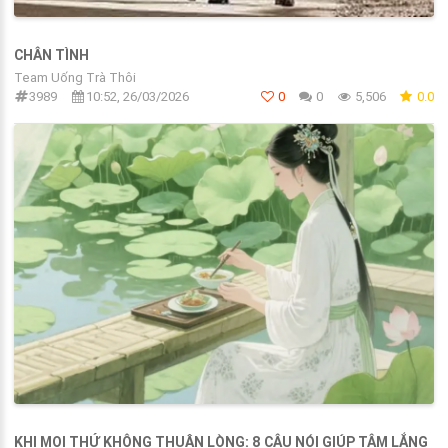
CHÂN TÌNH
Team Uống Trà Thôi
3989
10:52, 26/03/2026
0
0
5,506
0.0
KHI MỌI THỨ KHÔNG THUẬN LÒNG: 8 CÂU NÓI GIÚP TÂM LẮNG