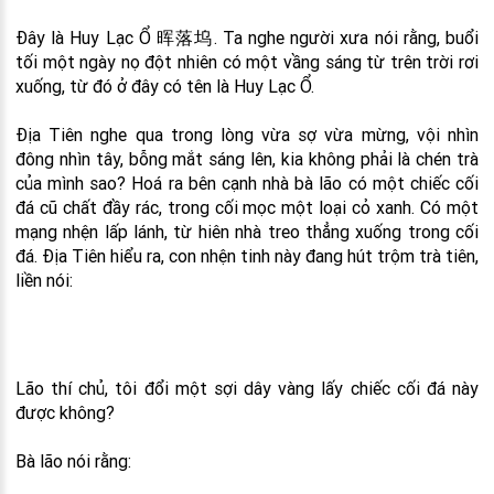
Đây là Huy Lạc Ổ 晖落坞. Ta nghe người xưa nói rằng, buổi
tối một ngày nọ đột nhiên có một vầng sáng từ trên trời rơi
xuống, từ đó ở đây có tên là Huy Lạc Ổ.
Địa Tiên nghe qua trong lòng vừa sợ vừa mừng, vội nhìn
đông nhìn tây, bỗng mắt sáng lên, kia không phải là chén trà
của mình sao? Hoá ra bên cạnh nhà bà lão có một chiếc cối
đá cũ chất đầy rác, trong cối mọc một loại cỏ xanh. Có một
mạng nhện lấp lánh, từ hiên nhà treo thẳng xuống trong cối
đá. Địa Tiên hiểu ra, con nhện tinh này đang hút trộm trà tiên,
liền nói:
Lão thí chủ, tôi đổi một sợi dây vàng lấy chiếc cối đá này
được không?
Bà lão nói rằng: