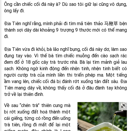
Ông cần chiếc cối đá này à? Dù sao tôi giữ lại cũng vô dụng,
ông lấy đi.
Địa Tiên nghĩ rằng, mình phải đi tìm mã tiên thảo 马鞭草 bện
thành sợi dây dài khoảng 9 trượng 9 thước mới có thể mang
đi.
Địa Tiên vừa đi khỏi, bà lão nghĩ bụng, cối đá này dơ, làm sao
đụng tay vào. Vì thế bà tìm chiếc muỗng đến cào sạch rác
đem đổ ở 18 gốc cây trà trước nhà. Bà lại tìm mảnh giẻ lau
sạch. Không ngờ kinh động đến nhện tinh, nhện tinh biết có
người cướp trà của mình liền thi triển phép ma. Một tiếng
ầm vang lên, chiếc cối đá bị đánh rớt xuống tận đất sâu. Địa
Tiên mang dây về, không thấy cối đá ở đâu đành tay không
trở về lại thiên đình.
Về sau “chén trà” thiên cung mà
bị rớt xuống đất hoá thành một
cái giếng, từng có rồng đến uống
trà tiên, rồng đi mất để lại một