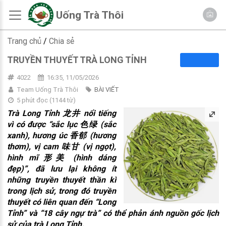
Uống Trà Thôi
Trang chủ
/
Chia sẻ
TRUYỀN THUYẾT TRÀ LONG TỈNH
4022
16:35, 11/05/2026
Team Uống Trà Thôi
BÀI VIẾT
5 phút đọc
(
1144
từ)
Trà Long Tỉnh 龙井 nổi tiếng
vì có được “sắc lục 色绿 (sắc
xanh), hương úc 香郁 (hương
thơm), vị cam 味甘 (vị ngọt),
hình mĩ 形美 (hình dáng
đẹp)”, đã lưu lại không ít
những truyền thuyết thần kì
trong lịch sử, trong đó truyền
thuyết có liên quan đến “Long
Tỉnh” và “18 cây ngự trà” có thể phản ánh nguồn gốc lịch
sử của trà Long Tỉnh.