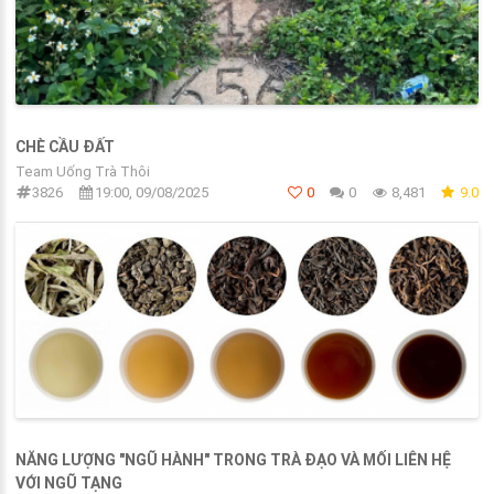
CHÈ CẦU ĐẤT
Team Uống Trà Thôi
3826
19:00, 09/08/2025
0
0
8,481
9.0
NĂNG LƯỢNG "NGŨ HÀNH" TRONG TRÀ ĐẠO VÀ MỐI LIÊN HỆ
VỚI NGŨ TẠNG