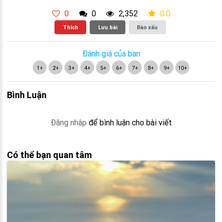
0
0
2,352
0.0
Thích
Lưu bài
Báo xấu
Đánh giá của bạn
1+
2+
3+
4+
5+
6+
7+
8+
9+
10+
Bình Luận
Đăng nhập
để bình luận cho bài viết
Có thể bạn quan tâm