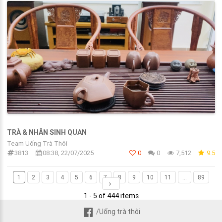
TRÀ & NHÂN SINH QUAN
Team Uống Trà Thôi
3813
08:38, 22/07/2025
0
0
7,512
9.5
1
2
3
4
5
6
7
8
9
10
11
...
89
1 - 5 of 444 items
/Uống trà thôi