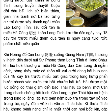
giếng nước, đây chính là Long
Tỉnh trong truyền thuyết. Cuộc
đời dâu bể, lịch sử biến thiên,
gian nhà tranh nơi bà lão từng
cư trú được xây thành ngôi chùa
Lão Long Tỉnh, sau đổi tên là
miếu Hồ Công 胡公 thôn Long Tỉnh lưu tồn đến ngày nay. 18
cây trà trước miếu thấm qua tiên lộ ngày càng tươi tốt,
phẩm chất siêu quần.
Khi Hoàng đế Càn Long 乾隆 xuống Giang Nam 江南, thường
vi hành đến dưới núi Sư Phong thôn Long Tỉnh ở Hàng Châu,
khi lão hoà thượng ở miếu Hồ Công đưa Càn Long đi ngắm
cảnh, bỗng thấy mấy cô thôn nữ vui cười đang hái búp non
của 18 cây trà trước miếu, bất giác trong lòng hưng phấn
bước nhanh vào vườn trà bắt chước hái trà. Hái được một
lúc bỗng có thái giám đến báo Thái hậu có bệnh, mời Càn
Long nhanh chóng hồi kinh. Càn Long nghe Thái hậu có bệnh
trong lòng lo lắng, lập tức đem nắm búp trà trong tay bỏ vào
trong túi, ngày đêm về kinh vấn an Thái hậu. Kì thực, Thái
hậu không bệnh nặng, chỉ là nhất thời can hoả bốc lên, cặp