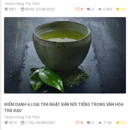
Team Uống Trà Thôi
3821
08:00, 07/08/2025
0
0
6,932
0.0
ĐIỂM DANH 6 LOẠI TRÀ NHẬT BẢN NỔI TIẾNG TRONG VĂN HÓA
TRÀ ĐẠO
Team Uống Trà Thôi
3819
11:52, 04/08/2025
0
0
7,152
0.0