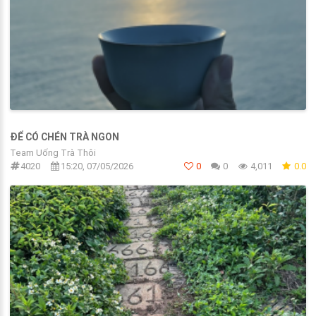
ĐỂ CÓ CHÉN TRÀ NGON
Team Uống Trà Thôi
4020
15:20, 07/05/2026
0
0
4,011
0.0