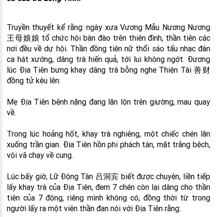
Truyền thuyết kể rằng: ngày xưa Vương Mẫu Nương Nương
王母娘娘 tổ chức hội bàn đào trên thiên đình, thần tiên các
nơi đều về dự hội. Thần đồng tiên nữ thổi sáo tấu nhạc đàn
ca hát xướng, dâng trà hiến quả, tới lui không ngớt. Đương
lúc Địa Tiên bưng khay dâng trà bỗng nghe Thiện Tài 善财
đồng tử kêu lên:
Mẹ Địa Tiên bệnh nặng đang lăn lộn trên giường, mau quay
về.
Trong lúc hoảng hốt, khay trà nghiêng, một chiếc chén lăn
xuống trần gian. Địa Tiên hồn phi phách tán, mặt trắng bệch,
vội vã chạy về cung.
Lúc bấy giờ, Lữ Động Tân 吕洞宾 biết được chuyện, liền tiếp
lấy khay trà của Địa Tiên, đem 7 chén còn lại dâng cho thần
tiên của 7 động, riêng mình không có, đồng thời từ trong
người lấy ra một viên thần đan nói với Địa Tiên rằng: