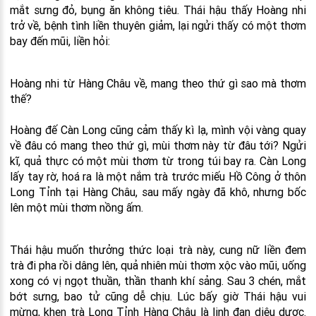
mắt sưng đỏ, bụng ăn không tiêu. Thái hậu thấy Hoàng nhi
trở về, bệnh tình liền thuyên giảm, lại ngửi thấy có một thơm
bay đến mũi, liền hỏi:
Hoàng nhi từ Hàng Châu về, mang theo thứ gì sao mà thơm
thế?
Hoàng đế Càn Long cũng cảm thấy kì lạ, mình vội vàng quay
về đâu có mang theo thứ gì, mùi thơm này từ đâu tới? Ngửi
kĩ, quả thực có một mùi thơm từ trong túi bay ra. Càn Long
lấy tay rờ, hoá ra là một nắm trà trước miếu Hồ Công ở thôn
Long Tỉnh tại Hàng Châu, sau mấy ngày đã khô, nhưng bốc
lên một mùi thơm nồng ấm.
Thái hậu muốn thưởng thức loại trà này, cung nữ liền đem
trà đi pha rồi dâng lên, quả nhiên mùi thơm xộc vào mũi, uống
xong có vị ngọt thuần, thần thanh khí sảng. Sau 3 chén, mắt
bớt sưng, bao tử cũng dễ chịu. Lúc bấy giờ Thái hậu vui
mừng, khen trà Long Tỉnh Hàng Châu là linh đan diệu dược.