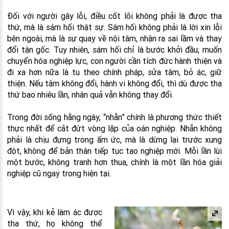
Đối với người gây lỗi, điều cốt lõi không phải là được tha
thứ, mà là sám hối thật sự. Sám hối không phải là lời xin lỗi
bên ngoài, mà là sự quay về nội tâm, nhận ra sai lầm và thay
đổi tận gốc. Tuy nhiên, sám hối chỉ là bước khởi đầu; muốn
chuyển hóa nghiệp lực, con người cần tích đức hành thiện và
đi xa hơn nữa là tu theo chính pháp, sửa tâm, bỏ ác, giữ
thiện. Nếu tâm không đổi, hành vi không đổi, thì dù được tha
thứ bao nhiêu lần, nhân quả vẫn không thay đổi.
Trong đời sống hằng ngày, “nhẫn” chính là phương thức thiết
thực nhất để cắt đứt vòng lặp của oán nghiệp. Nhẫn không
phải là chịu đựng trong ấm ức, mà là dừng lại trước xung
đột, không để bản thân tiếp tục tạo nghiệp mới. Mỗi lần lùi
một bước, không tranh hơn thua, chính là một lần hóa giải
nghiệp cũ ngay trong hiện tại.
Vì vậy, khi kẻ làm ác được
tha thứ, họ không thể