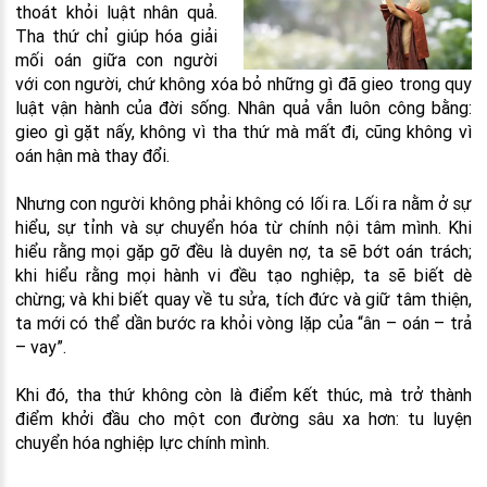
thoát khỏi luật nhân quả.
Tha thứ chỉ giúp hóa giải
mối oán giữa con người
với con người, chứ không xóa bỏ những gì đã gieo trong quy
luật vận hành của đời sống. Nhân quả vẫn luôn công bằng:
gieo gì gặt nấy, không vì tha thứ mà mất đi, cũng không vì
oán hận mà thay đổi.
Nhưng con người không phải không có lối ra. Lối ra nằm ở sự
hiểu, sự tỉnh và sự chuyển hóa từ chính nội tâm mình. Khi
hiểu rằng mọi gặp gỡ đều là duyên nợ, ta sẽ bớt oán trách;
khi hiểu rằng mọi hành vi đều tạo nghiệp, ta sẽ biết dè
chừng; và khi biết quay về tu sửa, tích đức và giữ tâm thiện,
ta mới có thể dần bước ra khỏi vòng lặp của “ân – oán – trả
– vay”.
Khi đó, tha thứ không còn là điểm kết thúc, mà trở thành
điểm khởi đầu cho một con đường sâu xa hơn: tu luyện
chuyển hóa nghiệp lực chính mình.