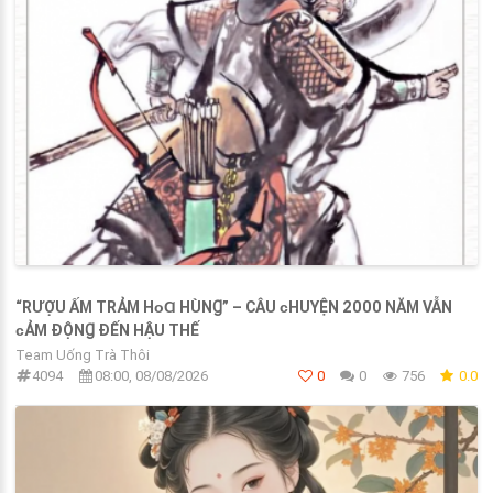
“RƯỢU ẤM TRẢM HᴏⱭ HÙNꞬ” – CÂU ᴄHUYỆN 2000 NĂM VẪN
ᴄẢM ĐỘNꞬ ĐẾN HẬU THẾ
Team Uống Trà Thôi
4094
08:00, 08/08/2026
0
0
756
0.0