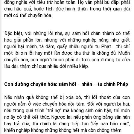
đồng nghĩa với tiêu trừ hoàn toàn. Họ vẫn phải bù đắp, phải
chịu hậu quả, hoặc tích đức hành thiện trong thời gian dài
mới có thể chuyển hóa.
Đặc biệt, với những lỗi nhẹ, sự sám hối chân thành có thể
hóa giải phần lớn; nhưng với những nghiệp nặng, như giết
người hại mệnh, tà dâm, quấy nhiễu người tu Phật… thì chỉ
một lời xin lỗi hay một lần được tha thứ là không đủ. Muốn
chuyển hóa, con người buộc phải đi trên con đường tu sửa
lâu dài, thậm chí qua nhiều đời nhiều kiếp.
Con đường chuyển hóa: sám hối – nhẫn – tu chính Pháp
Nếu nhân quả không thể bị xóa bỏ, thì lối thoát của con
người nằm ở việc chuyển hóa nội tâm. Đối với người bị hại,
nếu trong quá trình “trả nợ” mà không sinh oán hận, thì món
nợ ấy có thể kết thúc. Ngược lại, nếu phản ứng bằng sân hận
hay trả đũa, thì chính là đang tiếp tục “lấy oán báo oán”,
khiến nghiệp không những không hết mà còn chồng thêm.