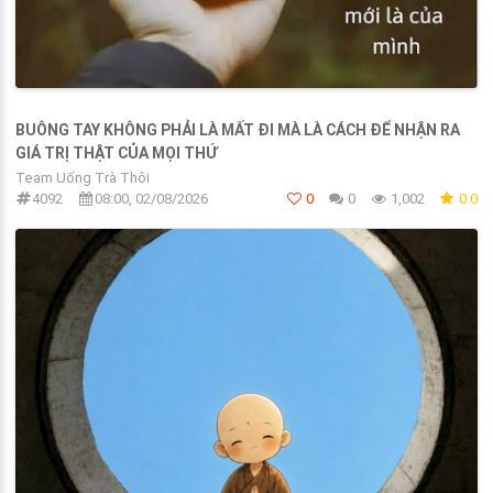
BUÔNG TAY KHÔNG PHẢI LÀ MẤT ĐI MÀ LÀ CÁCH ĐỂ NHẬN RA
GIÁ TRỊ THẬT CỦA MỌI THỨ
Team Uống Trà Thôi
4092
08:00, 02/08/2026
0
0
1,002
0.0