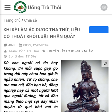
Uống Trà Thôi
Trang chủ
/
Chia sẻ
KHI KẺ LÀM ÁC ĐƯỢC THA THỨ, LIỆU
CÓ THOÁT KHỎI LUẬT NHÂN QUẢ?
4023
08:29, 12/05/2026
Team Uống Trà Thôi
TRUYỆN TÍCH CỰC & SUY NGẪM
5 phút đọc
(
1115
từ)
Dù con người có tin hay
không, thì mỗi cuộc gặp gỡ
trong đời này chưa bao giờ là
ngẫu nhiên. Từ vợ chồng, cha
mẹ con cái, đến bạn bè, đồng
nghiệp hay cả một người lướt
qua ngoài đường, tất cả đều
mang theo một sợi dây nhân
duyên từ quá khứ mà ta