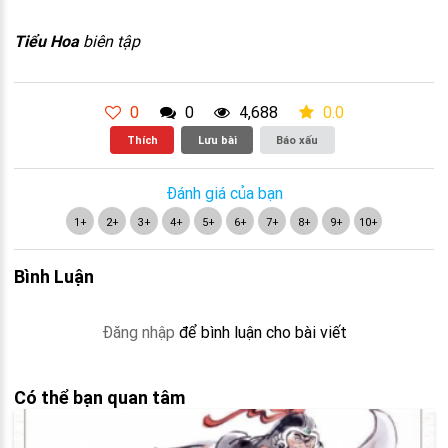
Tiểu Hoa
biên tập
0
0
4,688
0.0
Thích
Lưu bài
Báo xấu
Đánh giá của bạn
1+
2+
3+
4+
5+
6+
7+
8+
9+
10+
Bình Luận
Đăng nhập
để bình luận cho bài viết
Có thể bạn quan tâm