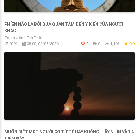
PHIỀN NÃO LÀ BỞI QUÁ QUAN TÂM ĐẾN Ý KIẾN CỦA NGƯỜI
KHÁC
Team Uống Trà Thôi
4091
08:00, 01/08/2026
0
0
1,163
0.0
MUỐN BIẾT MỘT NGƯỜI CÓ TỬ TẾ HAY KHÔNG, HÃY NHÌN VÀO 4
ĐIỂM NÀY