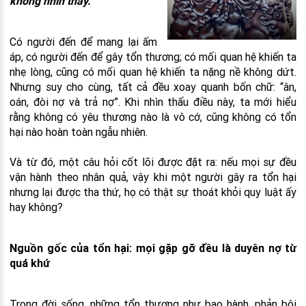
không nhìn thấy.
Có người đến để mang lại ấm
áp, có người đến để gây tổn thương; có mối quan hệ khiến ta
nhẹ lòng, cũng có mối quan hệ khiến ta nặng nề không dứt.
Nhưng suy cho cùng, tất cả đều xoay quanh bốn chữ: “ân,
oán, đòi nợ và trả nợ”. Khi nhìn thấu điều này, ta mới hiểu
rằng không có yêu thương nào là vô cớ, cũng không có tổn
hại nào hoàn toàn ngẫu nhiên.
Và từ đó, một câu hỏi cốt lõi được đặt ra: nếu mọi sự đều
vận hành theo nhân quả, vậy khi một người gây ra tổn hại
nhưng lại được tha thứ, họ có thật sự thoát khỏi quy luật ấy
hay không?
Nguồn gốc của tổn hại: mọi gặp gỡ đều là duyên nợ từ
quá khứ
Trong đời sống, những tổn thương như bạo hành, phản bội