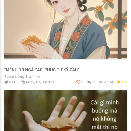
“MỆNH DO NGÃ TÁC, PHÚC TỰ KỶ CẦU”
Team Uống Trà Thôi
4093
14:33, 07/08/2026
0
0
2,134
0.0