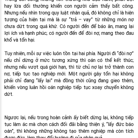
hay lừa dối thường khiến con người cảm thấy bất công.
Nhưng nếu nhìn trong quy luật nhân quả, đó không chỉ là hiện
tượng của hiện tại mà là sự “trả – vay” từ những món nợ
chưa dứt trong quá khứ. Có người đến để báo ân, mang lại
lợi ích và hạnh phúc; có người đến để đòi nợ, mang theo đau
khổ và tổn hại.
Tuy nhiên, mỗi sự việc luôn tồn tại hai phía. Người đi “đòi nợ”
nếu chỉ dừng ở mức tương xứng thì oán có thể kết thúc;
nhưng nếu vượt quá giới hạn, thì từ chủ nợ lại trở thành con
nợ, tiếp tục tạo nghiệp mới. Một người gây tổn hại không
phải chỉ đang “lấy lại” mà đồng thời cũng đang gieo thêm,
khiến vòng luân hồi oán nghiệp tiếp tục xoay chuyển không
dứt.
Ngược lại, nếu trong hoàn cảnh ấy biết dừng lại, không tiếp
tục làm ác mà chọn cách đối đãi bằng thiện ý, “lấy đức báo
oán”, thì không những không tạo thêm nghiệp mà còn tích
được đức, làm thay đổi hướng đi của nhân quả.