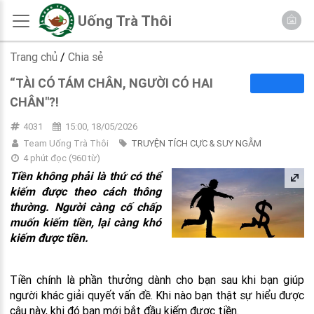
Uống Trà Thôi
Trang chủ
/
Chia sẻ
“TÀI CÓ TÁM CHÂN, NGƯỜI CÓ HAI
CHÂN"?!
4031
15:00, 18/05/2026
Team Uống Trà Thôi
TRUYỆN TÍCH CỰC & SUY NGẪM
4 phút đọc
(
960
từ)
Tiền không phải là thứ có thể
kiếm được theo cách thông
thường. Người càng cố chấp
muốn kiếm tiền, lại càng khó
kiếm được tiền.
Tiền chính là phần thưởng dành cho bạn sau khi bạn giúp
người khác giải quyết vấn đề. Khi nào bạn thật sự hiểu được
câu này, khi đó bạn mới bắt đầu kiếm được tiền.