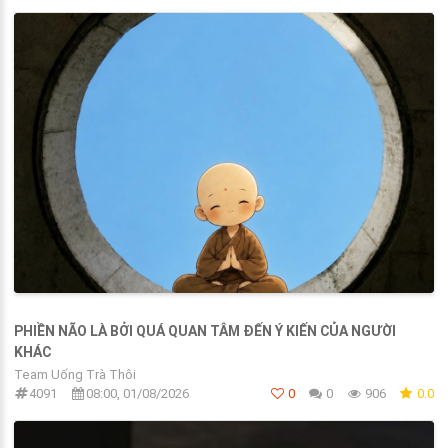
PHIỀN NÃO LÀ BỞI QUÁ QUAN TÂM ĐẾN Ý KIẾN CỦA NGƯỜI
KHÁC
Team Uống Trà Thôi
4091
08:00, 01/08/2026
0
0
906
0.0