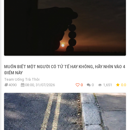
MUỐN BIẾT MỘT NGƯỜI CÓ TỬ TẾ HAY KHÔNG, HÃY NHÌN VÀO 4
ĐIỂM NÀY
Team Uống Trà Thôi
4090
08:00, 31/07/2026
0
0
1,651
0.0