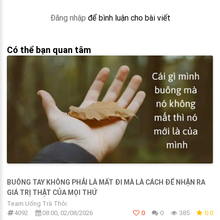
Đăng nhập
để bình luận cho bài viết
Có thể bạn quan tâm
BUÔNG TAY KHÔNG PHẢI LÀ MẤT ĐI MÀ LÀ CÁCH ĐỂ NHẬN RA
GIÁ TRỊ THẬT CỦA MỌI THỨ
Team Uống Trà Thôi
4092
08:00, 02/08/2026
0
0
385
0.0