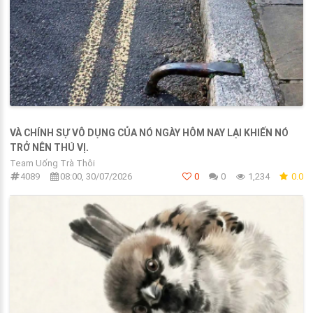
VÀ CHÍNH SỰ VÔ DỤNG CỦA NÓ NGÀY HÔM NAY LẠI KHIẾN NÓ
TRỞ NÊN THÚ VỊ.
Team Uống Trà Thôi
4089
08:00, 30/07/2026
0
0
1,234
0.0