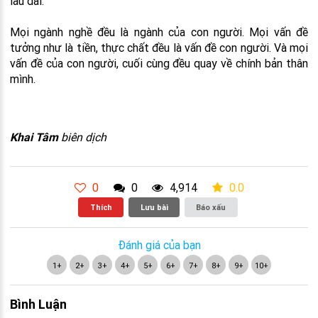
lâu dài.
Mọi ngành nghề đều là ngành của con người. Mọi vấn đề
tưởng như là tiền, thực chất đều là vấn đề con người. Và mọi
vấn đề của con người, cuối cùng đều quay về chính bản thân
mình.
Khai Tâm
biên dịch
0
0
4,914
0.0
Thích
Lưu bài
Báo xấu
Đánh giá của bạn
1+
2+
3+
4+
5+
6+
7+
8+
9+
10+
Bình Luận