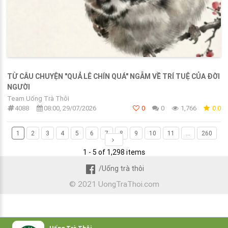
TỪ CÂU CHUYỆN "QUẢ LÊ CHÍN QUÁ" NGẪM VỀ TRÍ TUỆ CỦA ĐỜI
NGƯỜI
Team Uống Trà Thôi
4088
08:00, 29/07/2026
0
0
1,766
0.0
1
2
3
4
5
6
7
8
9
10
11
...
260
1 - 5 of 1,298 items
/Uống trà thôi
© 2021 UongTraThoi.com
Uống Trà Thôi