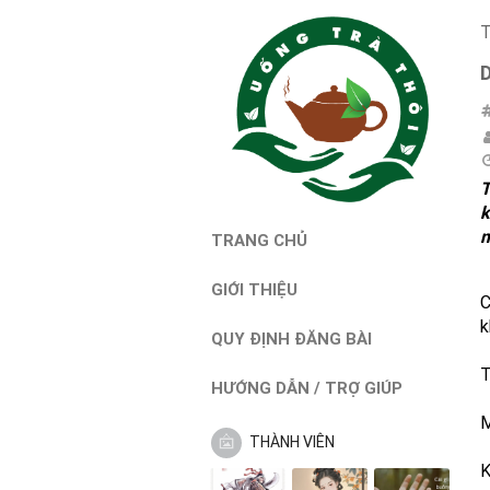
T
T
k
m
TRANG CHỦ
GIỚI THIỆU
C
k
QUY ĐỊNH ĐĂNG BÀI
T
HƯỚNG DẪN / TRỢ GIÚP
M
THÀNH VIÊN
K