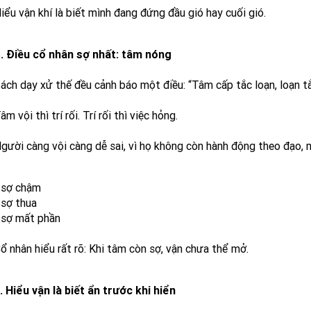
iểu vận khí là biết mình đang đứng đầu gió hay cuối gió.
. Điều cổ nhân sợ nhất: tâm nóng
ách dạy xử thế đều cảnh báo một điều: “Tâm cấp tắc loạn, loạn tắ
âm vội thì trí rối. Trí rối thì việc hỏng.
gười càng vội càng dễ sai, vì họ không còn hành động theo đạo, 
 sợ chậm
 sợ thua
 sợ mất phần
ổ nhân hiểu rất rõ: Khi tâm còn sợ, vận chưa thể mở.
. Hiểu vận là biết ẩn trước khi hiển