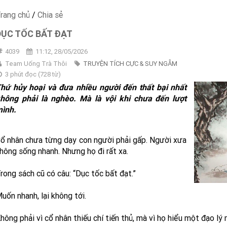
rang chủ
/
Chia sẻ
DỤC TỐC BẤT ĐẠT
4039
11:12, 28/05/2026
Team Uống Trà Thôi
TRUYỆN TÍCH CỰC & SUY NGẪM
3 phút đọc
(
728
từ)
hứ hủy hoại và đưa nhiều người đến thất bại nhất
hông phải là nghèo. Mà là vội khi chưa đến lượt
ình.
ổ nhân chưa từng dạy con người phải gấp. Người xưa
hông sống nhanh. Nhưng họ đi rất xa.
rong sách cũ có câu: “Dục tốc bất đạt.”
uốn nhanh, lại không tới.
hông phải vì cổ nhân thiếu chí tiến thủ, mà vì họ hiểu một đạo lý