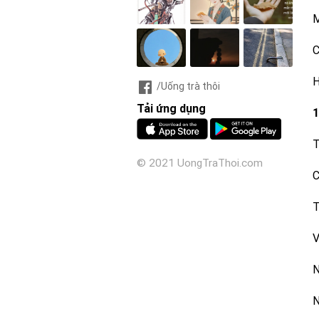
M
C
H
/Uống trà thôi
Tải ứng dụng
1
T
© 2021 UongTraThoi.com
C
T
V
N
N