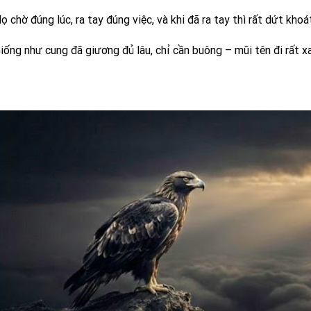
ọ chờ đúng lúc, ra tay đúng việc, và khi đã ra tay thì rất dứt khoá
iống như cung đã giương đủ lâu, chỉ cần buông – mũi tên đi rất xa