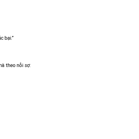
c bại.”
mà theo nỗi sợ: