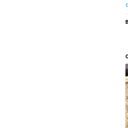
Đ
B
C