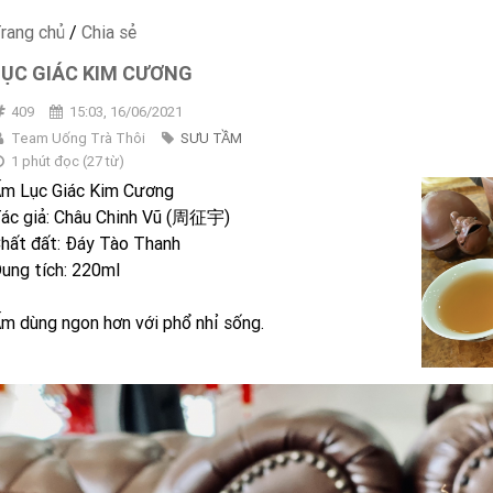
rang chủ
/
Chia sẻ
LỤC GIÁC KIM CƯƠNG
409
15:03, 16/06/2021
Team Uống Trà Thôi
SƯU TẦM
1 phút đọc
(
27
từ)
m Lục Giác Kim Cương
ác giả: Châu Chinh Vũ (周征宇)
hất đất: Đáy Tào Thanh
ung tích: 220ml
m dùng ngon hơn với phổ nhỉ sống.