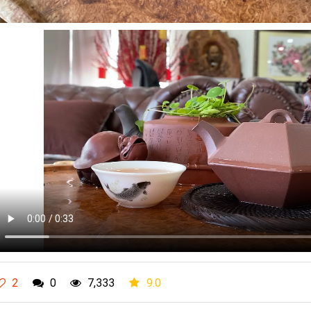
2
0
7,333
9.0