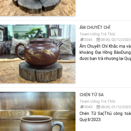
ẤM CHUYẾT CHỈ
Team Uống Trà Thôi
3043
08:00, 02/12/2023
Ấm Chuyết Chỉ Khắc mạ và
khoáng Đại Hồng BàoDung 
được bạn trà nhượng lại Qu
CHÉN TỬ SA
Team Uống Trà Thôi
3045
08:00, 01/12/2023
Chén Tử Sa(Thủ công toàn
Quý II/2023.