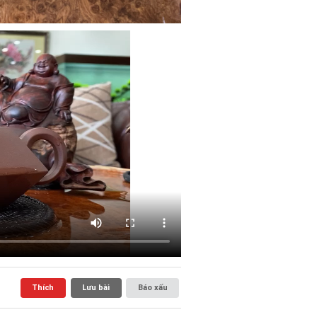
Thích
Lưu bài
Báo xấu