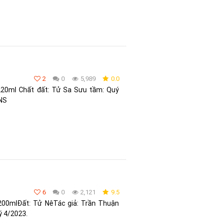
2
0
5,989
0.0
20ml Chất đất: Tử Sa Sưu tầm: Quý
PNS
6
0
2,121
9.5
00mlĐất: Tử NêTác giả: Trần Thuận
ý 4/2023.