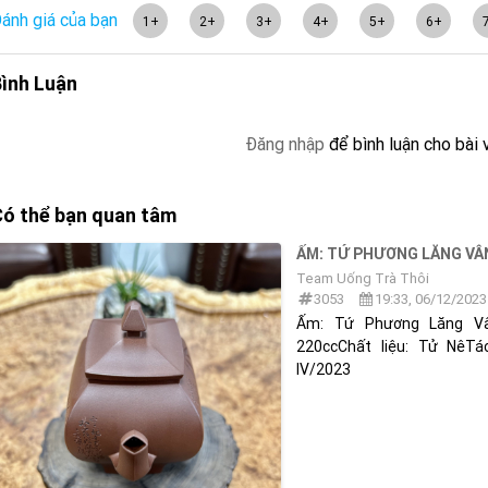
ánh giá của bạn
1+
2+
3+
4+
5+
6+
ình Luận
Đăng nhập
để bình luận cho bài 
ó thể bạn quan tâm
ẤM: TỨ PHƯƠNG LĂNG VÂ
Team Uống Trà Thôi
3053
19:33, 06/12/2023
Ấm: Tứ Phương Lăng Vâ
220ccChất liệu: Tử NêT
IV/2023