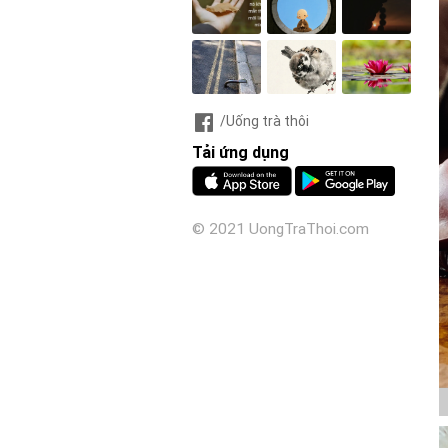
/Uống trà thôi
Tải ứng dụng
© 2021 UongTraThoi.com