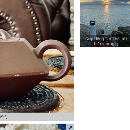
Giúp Uống Trà Thôi tốt
hơn mỗi ngày
周征宇)