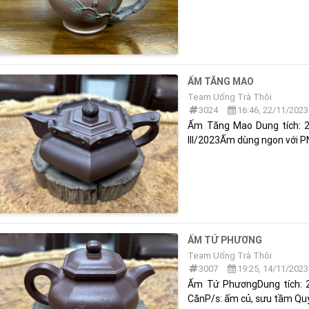
ẤM TĂNG MAO
Team Uống Trà Thôi
3024
16:46, 22/11/2023
Ấm Tăng Mao Dung tích: 2
III/2023Ấm dùng ngon với 
ẤM TỨ PHƯƠNG
Team Uống Trà Thôi
3007
19:25, 14/11/2023
Ấm Tứ PhươngDung tích: 2
CănP/s: ấm củ, sưu tầm Qu