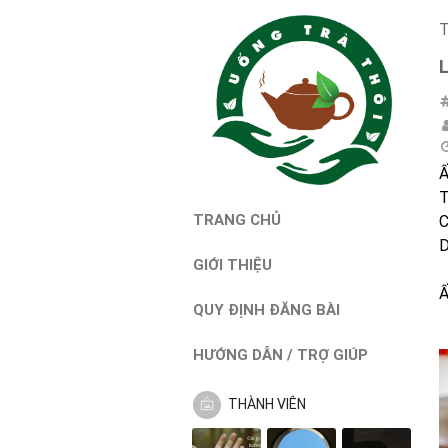
T
Ấ
T
TRANG CHỦ
C
D
GIỚI THIỆU
Ấ
QUY ĐỊNH ĐĂNG BÀI
HƯỚNG DẪN / TRỢ GIÚP
THÀNH VIÊN