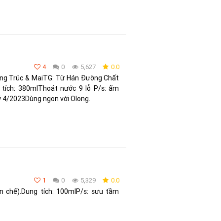
4
0
5,627
0.0
ng Trúc & MaiTG: Từ Hán Đường Chất
tích: 380mlThoát nước 9 lỗ P/s: ấm
ý 4/2023Dùng ngon với Olong.
1
0
5,329
0.0
 chế).Dung tích: 100mlP/s: sưu tầm