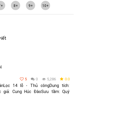
7+
8+
9+
10+
viết
N
5
0
5,286
0.0
nLọc 14 lỗ - Thủ côngDung tích:
ác giả: Cung Húc ĐàoSưu tầm: Quý