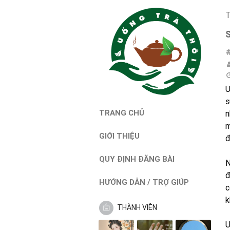
T
U
s
TRANG CHỦ
n
m
GIỚI THIỆU
đ
QUY ĐỊNH ĐĂNG BÀI
N
đ
HƯỚNG DẪN / TRỢ GIÚP
c
k
THÀNH VIÊN
U