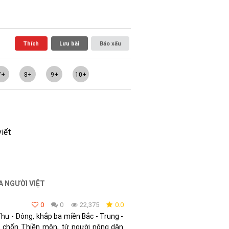
Thích
Lưu bài
Báo xấu
7+
8+
9+
10+
viết
A NGƯỜI VIỆT
0
0
22,375
0.0
hu - Đông, khắp ba miền Bắc - Trung -
ới chốn Thiền môn, từ người nông dân