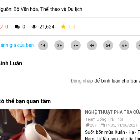
guồn: Bộ Văn hóa, Thể thao và Du lịch
0
0
21,624
0.0
ánh giá của bạn
1+
2+
3+
4+
5+
6+
ình Luận
Đăng nhập
để bình luận cho bài 
ó thể bạn quan tâm
NGHỆ THUẬT PHA TRÀ CỦ
Team Uống Trà Thôi
287
14:05, 11/06/2021
Suốt bốn mùa Xuân - Hạ - T
Nam, từ lầu son gác tía t