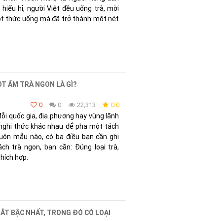
y hiếu hỉ, người Việt đều uống trà, mời
một thức uống mà đã trở thành một nét
.
ỘT ẤM TRÀ NGON LÀ GÌ?
0
0
22,313
0.0
 Mỗi quốc gia, địa phương hay vùng lãnh
 nghi thức khác nhau để pha một tách
uôn mẫu nào, có ba điều bạn cần ghi
h trà ngon, bạn cần: Đúng loại trà,
thích hợp.
ĐẮT BẬC NHẤT, TRONG ĐÓ CÓ LOẠI