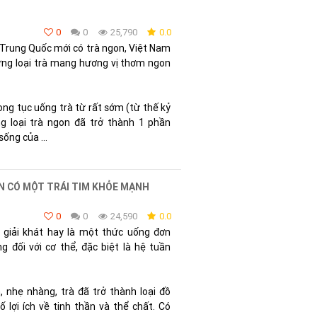
0
0
25,790
0.0
 Trung Quốc mới có trà ngon, Việt Nam
ững loại trà mang hương vị thơm ngon
g tục uống trà từ rất sớm (từ thế kỷ
g loại trà ngon đã trở thành 1 phần
ống của ...
N CÓ MỘT TRÁI TIM KHỎE MẠNH
0
0
24,590
0.0
 giải khát hay là một thức uống đơn
 đối với cơ thể, đặc biệt là hệ tuần
, nhẹ nhàng, trà đã trở thành loại đồ
ố lợi ích về tinh thần và thể chất. Có