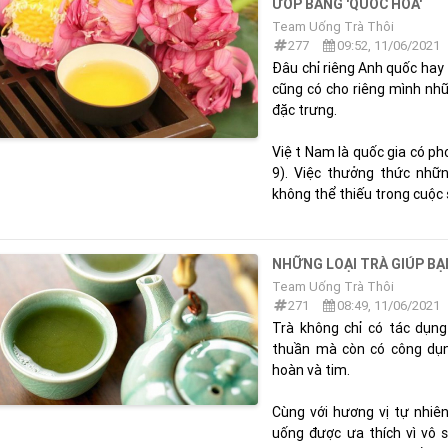
ƯỚP BẰNG 'QUỐC HOA'
Team Uống Trà Thôi
277
09:52, 11/06/2021
Đâu chỉ riêng Anh quốc hay
cũng có cho riêng mình nh
đặc trưng.
Việt Nam là quốc gia có phon
9). Việc thưởng thức nhữn
không thể thiếu trong cuộc s
NHỮNG LOẠI TRÀ GIÚP BẠ
Team Uống Trà Thôi
271
08:49, 11/06/2021
Trà không chỉ có tác dụng
thuần mà còn có công dụng
hoàn và tim.
Cùng với hương vị tự nhiên
uống được ưa thích vì vô s