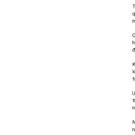
T
q
m
C
h
đ
K
l
t
U
t
n
N
r