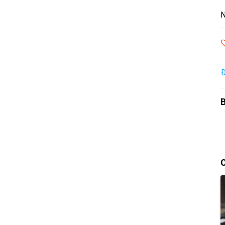
N
Đ
B
C