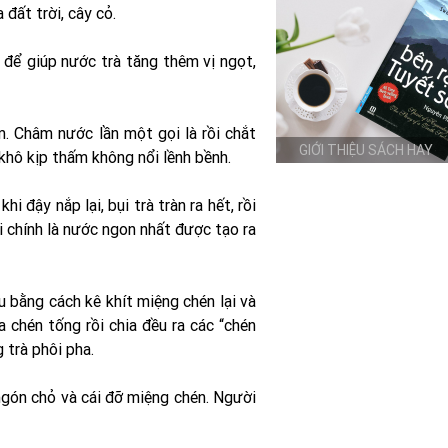
 đất trời, cây cỏ.
để giúp nước trà tăng thêm vị ngọt,
m. Châm nước lần một gọi là rồi chắt
GIỚI THIỆU SÁCH HAY
 khô kịp thấm không nổi lềnh bềnh.
 đậy nắp lại, bụi trà tràn ra hết, rồi
i chính là nước ngon nhất được tạo ra
u bằng cách kê khít miệng chén lại và
 chén tống rồi chia đều ra các “chén
 trà phôi pha.
ngón chỏ và cái đỡ miệng chén. Người