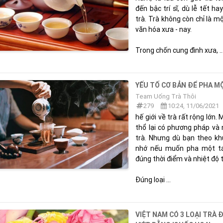
đến bậc trí sĩ, dù lễ tết ha
trà. Trà không còn chỉ là 
văn hóa xưa - nay.
Trong chốn cung đình xưa, ..
YẾU TỐ CƠ BẢN ĐỂ PHA M
Team Uống Trà Thôi
279
10:24, 11/06/2021
hế giới về trà rất rộng lớn.
thổ lại có phương pháp và
trà. Nhưng dù bạn theo kh
nhớ nếu muốn pha một tác
đúng thời điểm và nhiệt độ 
Đúng loại ...
VIỆT NAM CÓ 3 LOẠI TRÀ 