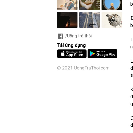
b
Đ
b
/Uống trà thôi
T
Tải ứng dụng
n
L
d
© 2021 UongTraThoi.com
t
K
đ
q
D
d