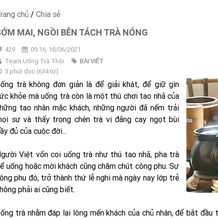
rang chủ
/
Chia sẻ
SỚM MAI, NGỒI BÊN TÁCH TRÀ NÓNG
429
09:16, 18/06/2021
Team Uống Trà Thôi
BÀI VIẾT
3 phút đọc
(
634
từ)
ống trà không đơn giản là để giải khát, để giữ gìn
ức khỏe mà uống trà còn là một thú chơi tao nhã của
hững tao nhân mặc khách, những người đã nếm trải
ọi sự và thấy trong chén trà vị đắng cay ngọt bùi
ầy đủ của cuộc đời...
gười Việt vốn coi uống trà như thú tao nhã, pha trà
ể uống hoặc mời khách cũng chăm chút công phu. Sự
ông phu đó, trở thành thứ lễ nghi mà ngày nay lớp trẻ
hông phải ai cũng biết.
ống trà nhằm đáp lại lòng mến khách của chủ nhân, để bắt đầu 