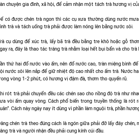
àn chuyện gia đình, xã hội, để cảm nhận một tách trà hương vị của
ể có được chén trà ngon thì các cụ xưa thường dùng nước mưa 
ình trà và tách uống trà phải được làm nóng lên bằng nước sôi.
rà cụ dùng để xúc trà, lấy bã trà đều bằng tre khô hoặc gỗ thơ
gay ra, đây là thao tác tráng trà nhằm loại hết bụi bẩn và cho trà
ần thứ hai đổ nước vào ấm, nên đổ nước cao, tràn miệng bình để khi
ội nước sôi lên nắp để giữ nhiệt độ cao nhất cho ấm trà. Nước ha
rong vòng 1-2 phút, có hương vị đậm đà, thơm tho quyến rũ.
hi rót trà phải chuyển đều các chén sao cho nồng độ trà như nha
ưa vòi ấm quay vòng. Cách phổ biến trong truyền thống là rót ra
uân”. Cách này ngày nay ít dùng vì phần làm nguội trà, phần hương
âng chén trà theo đúng cách là ngón giữa phải đỡ lấy đáy chén, 
âng trà và người nhận đều phải cung kính cúi đầu.