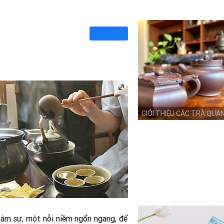
GIỚI THIỆU CÁC TRÀ QUÁ
tâm sự, một nỗi niềm ngổn ngang, để