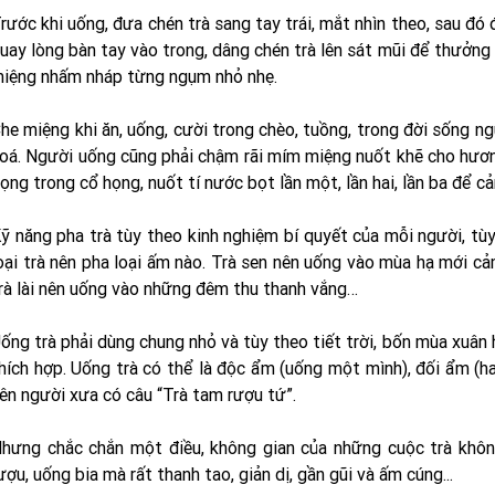
rước khi uống, đưa chén trà sang tay trái, mắt nhìn theo, sau đó 
uay lòng bàn tay vào trong, dâng chén trà lên sát mũi để thưởng
iệng nhấm nháp từng ngụm nhỏ nhẹ.
he miệng khi ăn, uống, cười trong chèo, tuồng, trong đời sống ng
oá. Người uống cũng phải chậm rãi mím miệng nuốt khẽ cho hươn
ọng trong cổ họng, nuốt tí nước bọt lần một, lần hai, lần ba để c
ỹ năng pha trà tùy theo kinh nghiệm bí quyết của mỗi người, tù
oại trà nên pha loại ấm nào. Trà sen nên uống vào mùa hạ mới 
rà lài nên uống vào những đêm thu thanh vắng…
ống trà phải dùng chung nhỏ và tùy theo tiết trời, bốn mùa xuân
hích hợp. Uống trà có thể là độc ẩm (uống một mình), đối ẩm (ha
ên người xưa có câu “Trà tam rượu tứ”.
hưng chắc chắn một điều, không gian của những cuộc trà khôn
ượu, uống bia mà rất thanh tao, giản dị, gần gũi và ấm cúng...